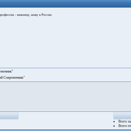
офессии - инженер, живу в России.
еменник"
ый Современник"
Всего з
Всего о