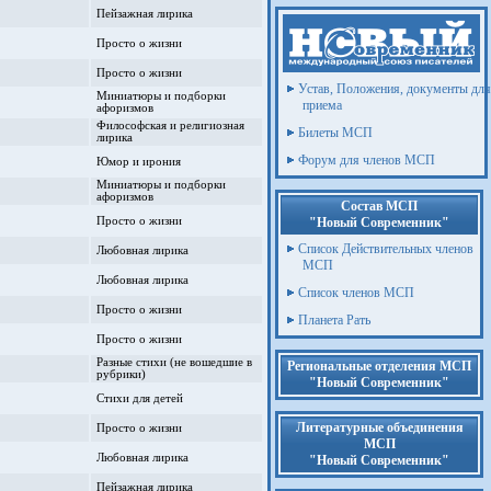
Пейзажная лирика
Просто о жизни
Просто о жизни
Устав, Положения, документы для
Миниатюры и подборки
приема
афоризмов
Философская и религиозная
Билеты МСП
лирика
Форум для членов МСП
Юмор и ирония
Миниатюры и подборки
афоризмов
Состав МСП
Просто о жизни
"Новый Современник"
Список Действительных членов
Любовная лирика
МСП
Любовная лирика
Список членов МСП
Просто о жизни
Планета Рать
Просто о жизни
Разные стихи (не вошедшие в
Региональные отделения МСП
рубрики)
"Новый Современник"
Стихи для детей
Литературные объединения
Просто о жизни
МСП
Любовная лирика
"Новый Современник"
Пейзажная лирика