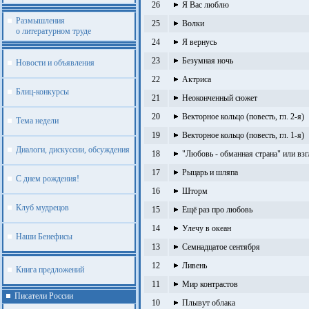
26
Я Вас люблю
Размышления
25
Волки
о литературном труде
24
Я вернусь
23
Безумная ночь
Новости и объявления
22
Актриса
Блиц-конкурсы
21
Неоконченный сюжет
20
Векторное кольцо (повесть, гл. 2-я)
Тема недели
19
Векторное кольцо (повесть, гл. 1-я)
Диалоги, дискуссии, обсуждения
18
"Любовь - обманная страна" или взг
17
Рыцарь и шляпа
С днем рождения!
16
Шторм
Клуб мудрецов
15
Ещё раз про любовь
14
Улечу в океан
Наши Бенефисы
13
Семнадцатое сентября
12
Ливень
Книга предложений
11
Мир контрастов
Писатели России
10
Плывут облака