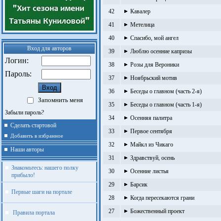
42
Кавалер
41
Метелица
40
Спасибо, мой ангел
Вход для авторов
39
Люблю осенние капризы
Логин:
38
Розы для Вероники
Пароль:
37
Ноябрьский мотив
36
Беседы о главном (часть 2-я)
Запомнить меня
35
Беседы о главном (часть 1-я)
Забыли пароль?
34
Осенняя палитра
Сделать стартовой
33
Первое сентября
Добавить в избранное
32
Майкл из Чикаго
Наши авторы
31
Здравствуй, осень
Знакомьтесь: нашего полку
30
Осенние листья
прибыло!
29
Барсик
Первые шаги на портале
28
Когда пересекаются грани
27
Божественный проект
Правила портала