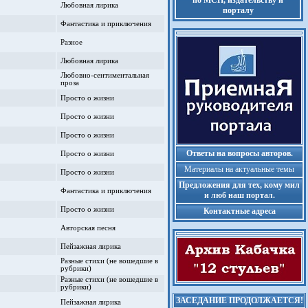
по МСП, издательству и
Любовная лирика
порталу
Фантастика и приключения
Разное
Любовная лирика
Любовно-сентиментальная
проза
Просто о жизни
Просто о жизни
Просто о жизни
Ответы на вопросы авторов.
Просто о жизни
Материалы на актуальные темы
Просто о жизни
Предложения для тех, кому мил
Фантастика и приключения
и люб наш портал.
Просто о жизни
Контактные адреса
Авторская песня
Пейзажная лирика
Разные стихи (не вошедшие в
рубрики)
Разные стихи (не вошедшие в
рубрики)
ЗАСЕДАНИЕ ПРОДОЛЖАЕТСЯ!
Пейзажная лирика