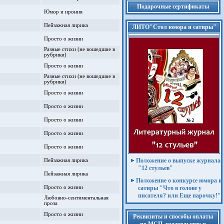
Подарочные сертификаты
Юмор и ирония
Пейзажная лирика
ЛИТО"Стол юмора и сатиры"
Просто о жизни
Разные стихи (не вошедшие в
рубрики)
Просто о жизни
Разные стихи (не вошедшие в
рубрики)
Просто о жизни
Просто о жизни
Просто о жизни
Просто о жизни
Просто о жизни
Положение о выпуске журнала
Пейзажная лирика
"12 стульев"
Пейзажная лирика
Положение о конкурсе юмора и
Просто о жизни
сатиры "Что в голове у
писателя? или Еще парочку!"
Любовно-сентиментальная
проза
Просто о жизни
Реквизиты и способы оплаты