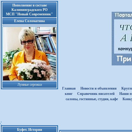
Пополнение в составе
Калининградского РО
МСП "Новый Современник"
Елена Соломатина
Лунные сережки
Главная
Новости и объявления
Кругл
книг
Cправочник писателей
Наши п
салоны, гостинные, студии, кафе
Kонк
Буфет. Истории