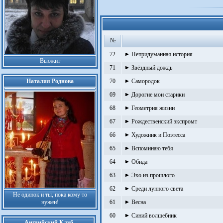
№
72
Непридуманная история
Вьюжит
71
Звёздный дождь
Наталия Роднова
70
Самородок
69
Дорогие мои старики
68
Геометрия жизни
67
Рождественский экспромт
66
Художник и Поэтесса
65
Вспоминаю тебя
64
Обида
63
Эхо из прошлого
62
Среди лунного света
Не одинок и ты, пока кому то
нужен!
61
Весна
60
Синий волшебник
Английский Клуб