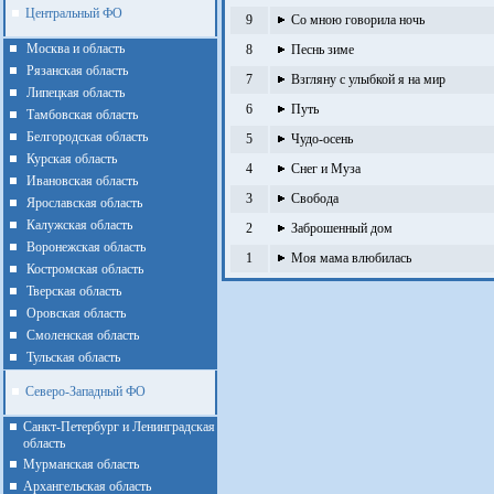
Центральный ФО
9
Со мною говорила ночь
Москва и область
8
Песнь зиме
Рязанская область
7
Взгляну с улыбкой я на мир
Липецкая область
6
Путь
Тамбовская область
Белгородская область
5
Чудо-осень
Курская область
4
Снег и Муза
Ивановская область
3
Свобода
Ярославская область
Калужская область
2
Заброшенный дом
Воронежская область
1
Моя мама влюбилась
Костромская область
Тверская область
Оровская область
Смоленская область
Тульская область
Северо-Западный ФО
Санкт-Петербург и Ленинградская
область
Мурманская область
Архангельская область