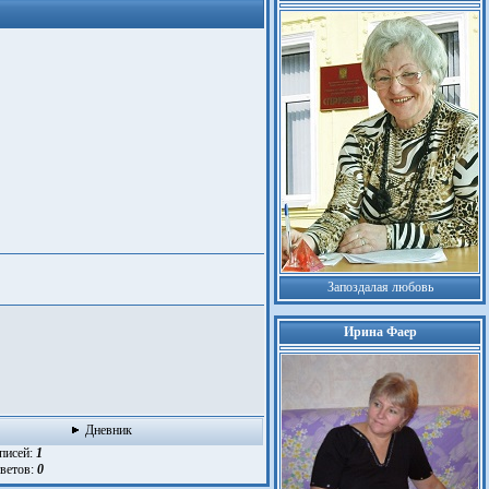
Запоздалая любовь
Ирина Фаер
Дневник
аписей:
1
тветов:
0