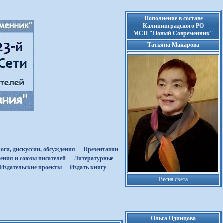
Пополнение в составе
Калининградского РО
МСП "Новый Современник"
Татьяна Макарова
оги, дискуссии, обсуждения
Презентации
ения и союзы писателей
Литературные
Издательские проекты
Издать книгу
Весна света
Ольга Одинцова