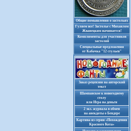
Общие помышления о застольях
Гуляем все! Застолье с Михаилом
Жванецким начинается!
Комплименты для участников
застолий
Cпециальные предложения
от Кабачка "12 стульев"
Заказ рецензии на авторский
текст
Шампанское к новогоднему
столу
или Игра на деньги
2 экз. журнала в обмен
на анекдоты о Бендере
Картина из серии «Похождения
Красного Кота»