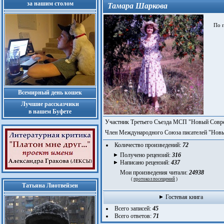
за нашим столом
Тамара Шаркова
По пр
Всемирный день кошек
Лучшие рассказчики
в нашем Буфете
Участник Третьего Съезда МСП "Новый Совр
Член Международного Союза писателей "Нов
Количество произведений:
72
Получено рецензий:
316
Написано рецензий:
437
Мои произведения читали:
24938
(
протокол посещений
)
Татьяна Лиотвейзен
Гостевая книга
Всего записей:
45
Всего ответов:
71