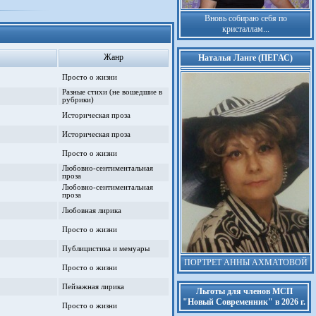
Вновь собираю себя по
кристаллам...
Жанр
Наталья Ланге (ПЕГАС)
Просто о жизни
Разные стихи (не вошедшие в
рубрики)
Историческая проза
Историческая проза
Просто о жизни
Любовно-сентиментальная
проза
Любовно-сентиментальная
проза
Любовная лирика
Просто о жизни
Публицистика и мемуары
ПОРТРЕТ АННЫ АХМАТОВОЙ
Просто о жизни
Пейзажная лирика
Льготы для членов МСП
"Новый Современник" в 2026 г.
Просто о жизни