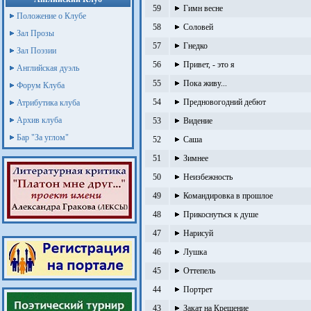
59
Гимн весне
Положение о Клубе
58
Соловей
Зал Прозы
57
Гнедко
Зал Поэзии
56
Привет, - это я
Английская дуэль
55
Пока живу...
Форум Клуба
54
Предновогодний дебют
Атрибутика клуба
Архив клуба
53
Видение
Бар "За углом"
52
Саша
51
Зимнее
50
Неизбежность
49
Командировка в прошлое
48
Прикоснуться к душе
47
Нарисуй
46
Лушка
45
Оттепель
44
Портрет
43
Закат на Крещение