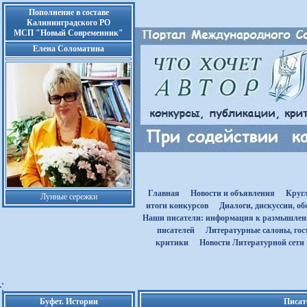
Пополнение в составе
Калининградского РО
МСП "Новый Современник"
Елена Соломатина
Главная
Новости и объявления
Круг
Лунные сережки
итоги конкурсов
Диалоги, дискуссии, о
Наши писатели: информация к размышле
писателей
Литературные салоны, гост
критики
Новости Литературной сети
Буфет. Истории
Писат