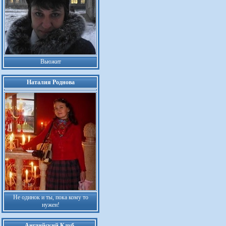
Вьюжит
Наталия Роднова
Не одинок и ты, пока кому то
нужен!
Английский Клуб