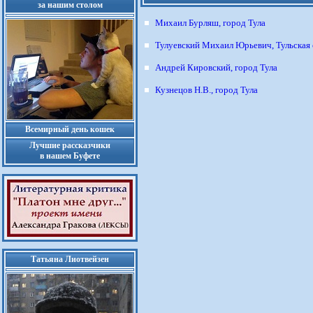
за нашим столом
Михаил Бурляш, город Тула
Тулуевский Михаил Юрьевич, Тульская 
Андрей Кировский, город Тула
Кузнецов Н.В., город Тула
Всемирный день кошек
Лучшие рассказчики
в нашем Буфете
Татьяна Лиотвейзен