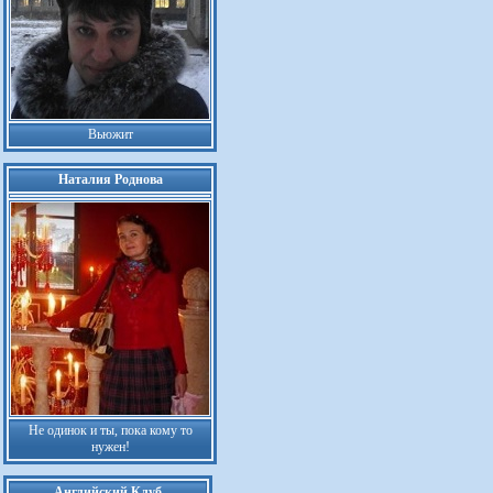
Вьюжит
Наталия Роднова
Не одинок и ты, пока кому то
нужен!
Английский Клуб