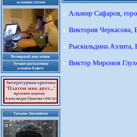
за нашим столом
Альмир Сафаров, гор
Виктория Черкасова, 
Рыскильдина Аэлита, 
Всемирный день кошек
Виктор Миронов Глухо
Лучшие рассказчики
в нашем Буфете
Татьяна Лиотвейзен