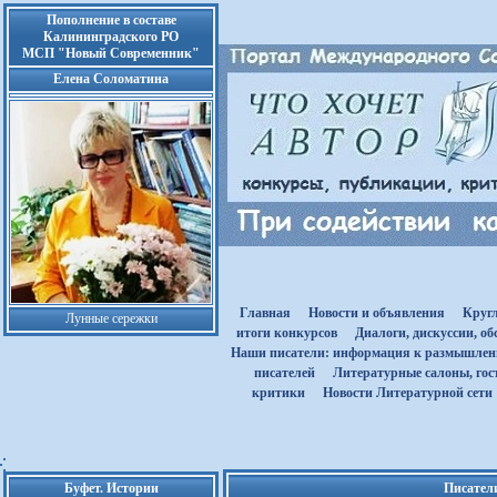
Пополнение в составе
Калининградского РО
МСП "Новый Современник"
Елена Соломатина
Главная
Новости и объявления
Круг
Лунные сережки
итоги конкурсов
Диалоги, дискуссии, о
Наши писатели: информация к размышле
писателей
Литературные салоны, гост
критики
Новости Литературной сети
Буфет. Истории
Писател