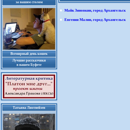
за нашим столом
Майк Зиновкин, город Архангельск
Евгения Малин, город Архангельск
Всемирный день кошек
Лучшие рассказчики
в нашем Буфете
Татьяна Лиотвейзен