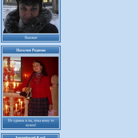
Вьюжит
Наталия Роднова
Не одинок и ты, пока кому то
нужен!
Английский Клуб