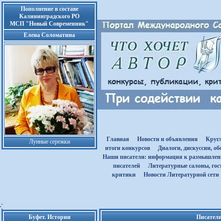
Пополнение в составе
Калининградского РО
МСП "Новый Современник"
Елена Соломатина
Главная
Новости и объявления
Круг
Лунные сережки
итоги конкурсов
Диалоги, дискуссии, о
Наши писатели: информация к размышле
писателей
Литературные салоны, гост
критики
Новости Литературной сети
Буфет. Истории
Писатели