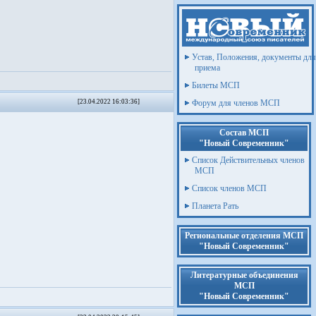
Устав, Положения, документы для
приема
Билеты МСП
[23.04.2022 16:03:36]
Форум для членов МСП
Состав МСП
"Новый Современник"
Список Действительных членов
МСП
Список членов МСП
Планета Рать
Региональные отделения МСП
"Новый Современник"
Литературные объединения
МСП
"Новый Современник"