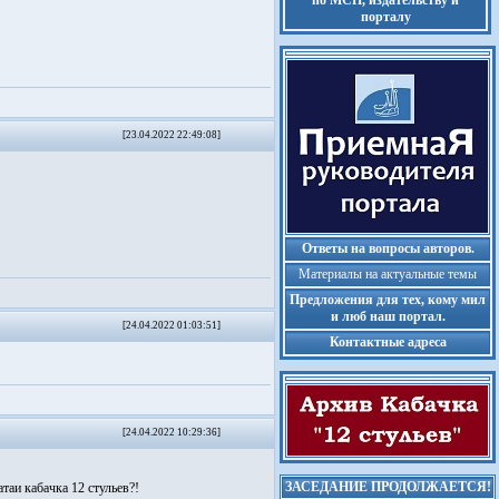
по МСП, издательству и
порталу
[23.04.2022 22:49:08]
Ответы на вопросы авторов.
Материалы на актуальные темы
Предложения для тех, кому мил
и люб наш портал.
[24.04.2022 01:03:51]
Контактные адреса
[24.04.2022 10:29:36]
ЗАСЕДАНИЕ ПРОДОЛЖАЕТСЯ!
таи кабачка 12 стульев?!