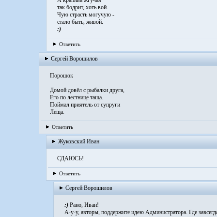
А крапива жгучая
так бодрит, хоть вой.
Чую страсть могучую -
стало быть, живой.
:)
Ответить
Сергей Ворошилов
Порошок
Домой довёл с рыбалки друга,
Его по лестнице таща.
Поймал приятель от супруги
Леща.
Ответить
Жуковский Иван
СДАЮСЬ!
Ответить
Сергей Ворошилов
:)
Рано, Иван!
А-у-у, авторы, поддержите идею Администратора. Где завсегда