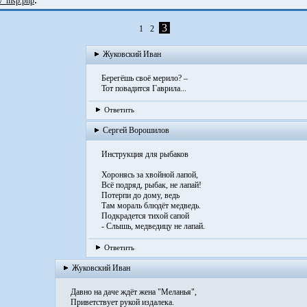
kv_msp.php
3
1
2
Жуковский Иван
Берегёшь своё мерило? –
Тот повадится Гаврила...
Ответить
Сергей Ворошилов
Инструкция для рыбаков
Хоронясь за хвойной лапой,
Всё подряд, рыбак, не лапай!
Потерпи до дому, ведь
Там мораль блюдёт медведь.
Подкрадется тихой сапой
- Слышь, медведицу не лапай.
Ответить
Жуковский Иван
Давно на даче ждёт жена "Меланья",
Приветствует рукой издалека.