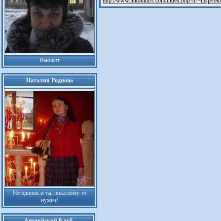
http://www.litkonkurs.com/index.php?dr=msp/re
Вьюжит
Наталия Роднова
Не одинок и ты, пока кому то
нужен!
Английский Клуб