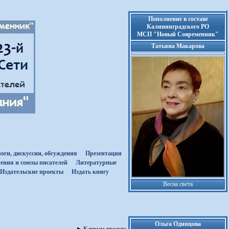
Пополнение в составе
Калининградского РО
МСП "Новый Современник"
Татьяна Макарова
оги, дискуссии, обсуждения
Презентации
ения и союзы писателей
Литературные
Издательские проекты
Издать книгу
Весна света
Ольга Одинцова