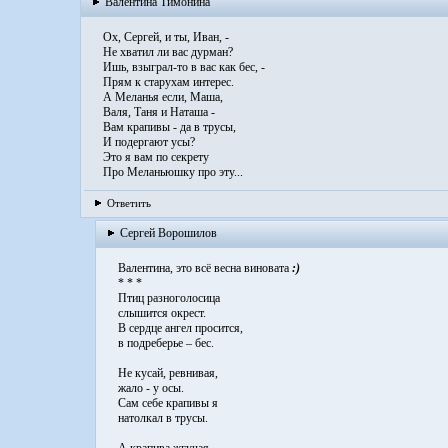
Валентина Тимонина
Ох, Сергей, и ты, Иван, -
Не хватил ли вас дурман?
Ишь, взыграл-то в вас как бес, -
Прям к старухам интерес.
А Меланья если, Маша,
Валя, Таня и Наташа -
Вам крапивы - да в трусы,
И подергают усы?
Это я вам по секрету
Про Меланьюшку про эту...
Ответить
Сергей Ворошилов
Валентина, это всё весна виновата
:)
* * *
Птиц разноголосица
слышится окрест.
В сердце ангел просится,
в подреберье – бес.
Не кусай, ревнивая,
жало - у осы.
Сам себе крапивы я
натолкал в трусы.