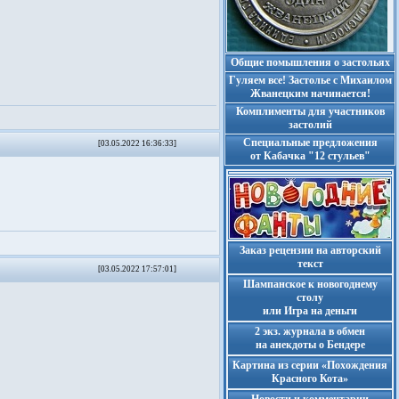
Общие помышления о застольях
Гуляем все! Застолье с Михаилом
Жванецким начинается!
Комплименты для участников
застолий
Cпециальные предложения
[03.05.2022 16:36:33]
от Кабачка "12 стульев"
Заказ рецензии на авторский
текст
[03.05.2022 17:57:01]
Шампанское к новогоднему
столу
или Игра на деньги
2 экз. журнала в обмен
на анекдоты о Бендере
Картина из серии «Похождения
Красного Кота»