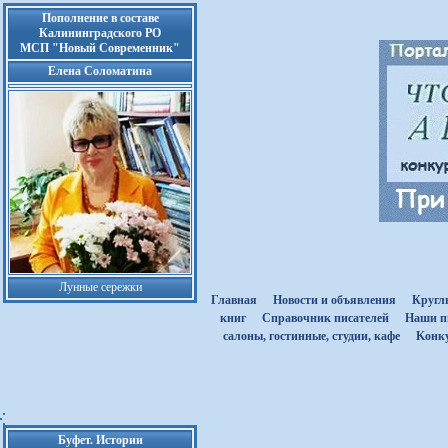
Пополнение в составе
Калининградского РО
МСП "Новый Современник"
Елена Соломатина
Лунные сережки
Главная
Новости и объявления
Кругл
книг
Cправочник писателей
Наши п
салоны, гостинные, студии, кафе
Kонк
Буфет. Истории