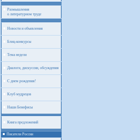
Размышления
о литературном труде
Новости и объявления
Блиц-конкурсы
Тема недели
Диалоги, дискуссии, обсуждения
С днем рождения!
Клуб мудрецов
Наши Бенефисы
Книга предложений
Писатели России