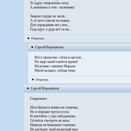
То вдруг непрошена слеза,
А виноваты в том - мужчины!
Закрою сердце на засов,
А от кого совсем не важно,
Для оправдания нет слов,-
Года идут, а дурь всё та же...
Ответить
Сергей Ворошилов
Всё в прошлом: слёзы и оргазм...
Но надо мной смеётся время!
Мужчина с именем Маразм
Мной овладел, лобзая темя.
Ответить
Сергей Ворошилов
Гладильное
Мои брюки и кошки не глажены,
Но в порядке трусы и усы.
И коктейли с утра забодяжены.
Остаётся смотреть на часы.
Никогда на банальное глаженье
Не растрачу свой мужеский пыл.