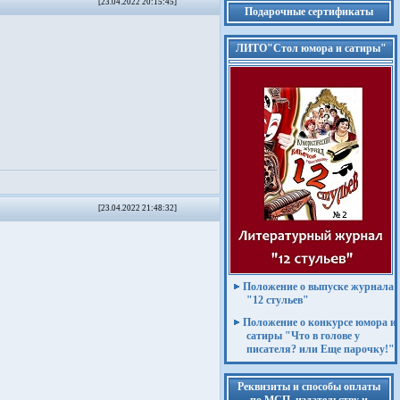
[23.04.2022 20:15:45]
Подарочные сертификаты
ЛИТО"Стол юмора и сатиры"
[23.04.2022 21:48:32]
Положение о выпуске журнала
"12 стульев"
Положение о конкурсе юмора и
сатиры "Что в голове у
писателя? или Еще парочку!"
Реквизиты и способы оплаты