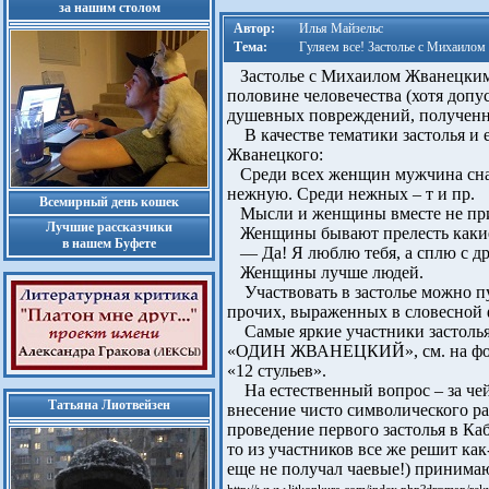
за нашим столом
Автор:
Илья Майзельс
Тема:
Гуляем все! Застолье с Михаилом
Застолье с Михаилом Жванецким н
половине человечества (хотя допу
душевных повреждений, полученны
В качестве тематики застолья и 
Жванецкого:
Среди всех женщин мужчина снач
нежную. Среди нежных – т и пр.
Всемирный день кошек
Мысли и женщины вместе не при
Лучшие рассказчики
Женщины бывают прелесть какие 
в нашем Буфете
— Да! Я люблю тебя, а сплю с д
Женщины лучше людей.
Участвовать в застолье можно пу
прочих, выраженных в словесной ф
Самые яркие участники застолья 
«ОДИН ЖВАНЕЦКИЙ», см. на фото.
«12 стульев».
На естественный вопрос – за чей 
Татьяна Лиотвейзен
внесение чисто символического раз
проведение первого застолья в Каб
то из участников все же решит как
еще не получал чаевые!) принимаю