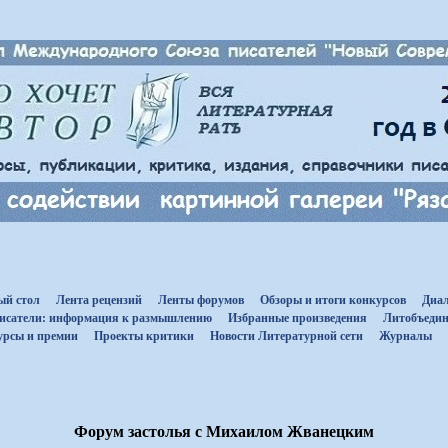
ый стол
Лента рецензий
Ленты форумов
Обзоры и итоги конкурсов
Диал
исатели: информация к размышлению
Избранные произведения
Литобъедин
урсы и премии
Проекты критики
Новости Литературной сети
Журналы
Форум застолья с Михаилом Жванецким