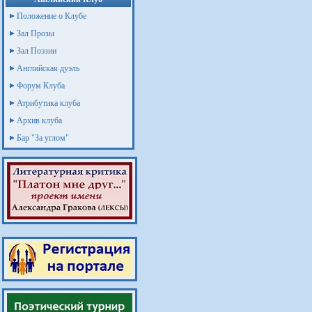
Положение о Клубе
Зал Прозы
Зал Поэзии
Английская дуэль
Форум Клуба
Атрибутика клуба
Архив клуба
Бар "За углом"