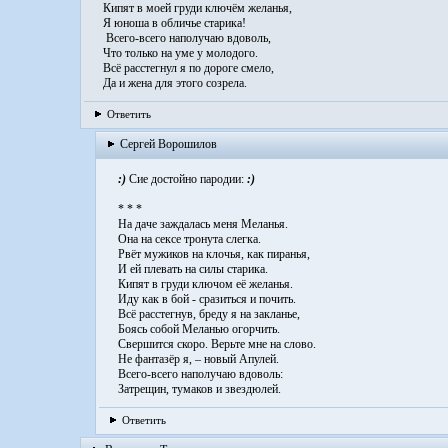
Кипят в моей груди ключём желанья,
Я юноша в обличье старика!
Всего-всего наполучаю вдоволь,
Что только на уме у молодого.
Всё расстегнул я по дороге смело,
Да и жена для этого созрела.
Ответить
Сергей Ворошилов
:)
Сие достойно пародии:
:)
* * *
На даче заждалась меня Меланья.
Она на сексе тронута слегка.
Рвёт мужиков на клочья, как пиранья,
И ей плевать на силы старика.
Кипят в груди ключом её желанья.
Иду как в бой - сразиться и почить.
Всё расстегнув, бреду я на закланье,
Боясь собой Меланью огорчить.
Свершится скоро. Верьте мне на слово.
Не фантазёр я, – новый Апулей.
Всего-всего наполучаю вдоволь:
Затрещин, тумаков и звездюлей.
Ответить