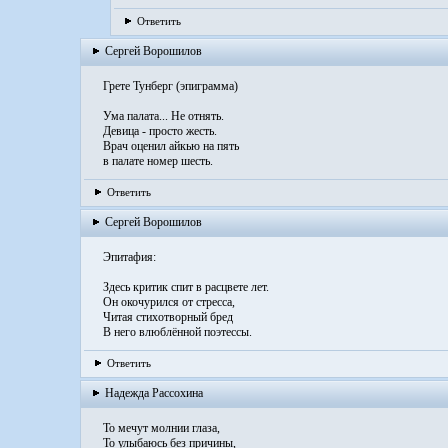
Ответить
Сергей Ворошилов
Грете Тунберг (эпиграмма)
Ума палата... Не отнять.
Девица - просто жесть.
Врач оценил айкью на пять
в палате номер шесть.
Ответить
Сергей Ворошилов
Эпитафия:
Здесь критик спит в расцвете лет.
Он окочурился от стресса,
Читая стихотворный бред
В него влюблённой поэтессы.
Ответить
Надежда Рассохина
То мечут молнии глаза,
То улыбаюсь без причины,