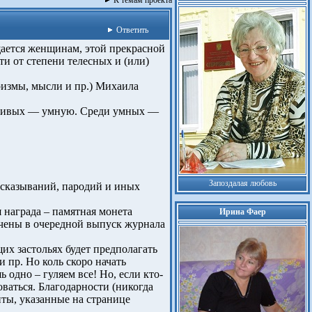
К темам проекта
Ответить
щается женщинам, этой прекрасной
и от степени телесных и (или)
ризмы, мысли и пр.) Михаила
асивых — умную. Среди умных —
Запоздалая любовь
ысказываний, пародий и иных
 награда – памятная монета
Ирина Фаер
чены в очередной выпуск журнала
их застольях будет предполагать
 пр. Но коль скоро начать
 одно – гуляем все! Но, если кто-
оваться. Благодарности (никогда
иты, указанные на странице