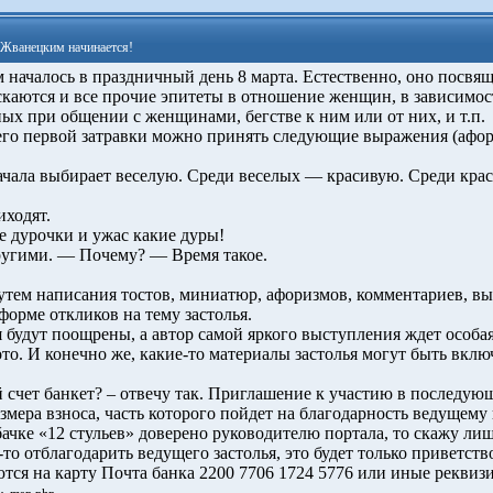
 Жванецким начинается!
ачалось в праздничный день 8 марта. Естественно, оно посвя
скаются и все прочие эпитеты в отношение женщин, в зависимост
х при общении с женщинами, бегстве к ним или от них, и т.п.
его первой затравки можно принять следующие выражения (афо
ала выбирает веселую. Среди веселых — красивую. Среди кр
ходят.
дурочки и ужас какие дуры!
ругими. — Почему? — Время такое.
тем написания тостов, миниатюр, афоризмов, комментариев, в
орме откликов на тему застолья.
будут поощрены, а автор самой яркого выступления ждет особая
 И конечно же, какие-то материалы застолья могут быть вклю
счет банкет? – отвечу так. Приглашение к участию в последующ
мера взноса, часть которого пойдет на благодарность ведущему и
ачке «12 стульев» доверено руководителю портала, то скажу лишь
-то отблагодарить ведущего застолья, это будет только приветств
тся на карту Почта банка 2200 7706 1724 5776 или иные реквиз
.