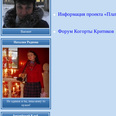
Информация проекта «Пла
Форум Когорты Критиков
Вьюжит
Наталия Роднова
Не одинок и ты, пока кому то
нужен!
Английский Клуб