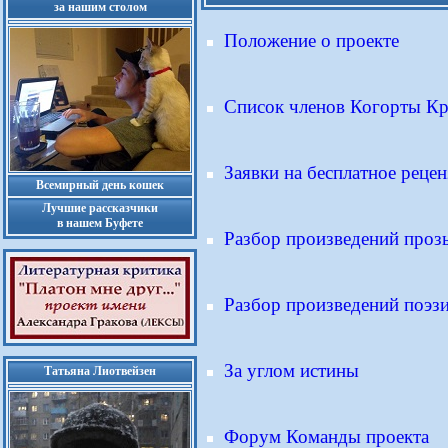
за нашим столом
Положение о проекте
Список членов Когорты Кр
Заявки на бесплатное реце
Всемирный день кошек
Лучшие рассказчики
в нашем Буфете
Разбор произведений проз
Разбор произведений поэз
За углом истины
Татьяна Лиотвейзен
Форум Команды проекта