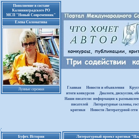
Пополнение в составе
Калининградского РО
МСП "Новый Современник"
Елена Соломатина
Главная
Новости и объявления
Круг
Лунные сережки
итоги конкурсов
Диалоги, дискуссии, о
Наши писатели: информация к размышле
писателей
Литературные салоны, гост
критики
Новости Литературной сети
Буфет. Истории
Литературный проект критики "Плат