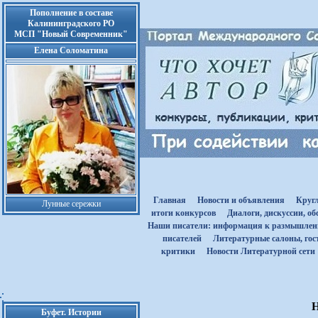
Пополнение в составе
Калининградского РО
МСП "Новый Современник"
Елена Соломатина
Главная
Новости и объявления
Круг
Лунные сережки
итоги конкурсов
Диалоги, дискуссии, о
Наши писатели: информация к размышле
писателей
Литературные салоны, гост
критики
Новости Литературной сети
Буфет. Истории