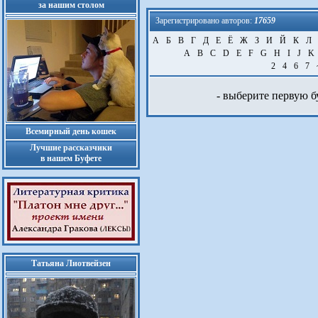
за нашим столом
Зарегистрировано авторов:
17659
А
Б
В
Г
Д
Е
Ё
Ж
З
И
Й
К
Л
A
B
C
D
E
F
G
H
I
J
K
2
4
6
7
- выберите первую б
Всемирный день кошек
Лучшие рассказчики
в нашем Буфете
Татьяна Лиотвейзен