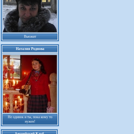
Вьюжит
Наталия Роднова
Не одинок и ты, пока кому то
нужен!
Английский Клуб