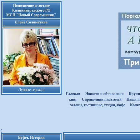
Пополнение в составе
Калининградского РО
МСП "Новый Современник"
Елена Соломатина
Лунные сережки
Главная
Новости и объявления
Кругл
книг
Cправочник писателей
Наши п
салоны, гостинные, студии, кафе
Kонк
Буфет. Истории