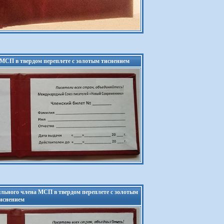
МСП в твердом переплете с золотым тиснением
льного члена МСП в твердом переплете с золотым
иснением