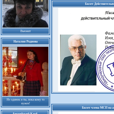
Билет Действительн
Вьюжит
Наталия Роднова
Не одинок и ты, пока кому то
нужен!
Билет члена МСП на а
Английский Клуб