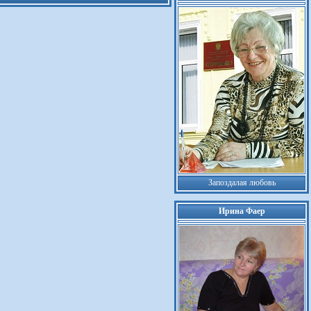
Запоздалая любовь
Ирина Фаер