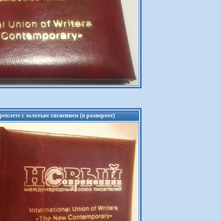
еплете с золотым тиснением (в развороте)