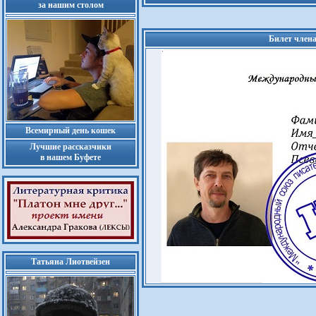
за нашим столом
Билет член
Всемирный день кошек
Лучшие рассказчики
в нашем Буфете
Татьяна Лиотвейзен