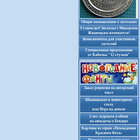
Общие помышления о застольях
Гуляем все! Застолье с Михаилом
Жванецким начинается!
Комплименты для участников
застолий
Cпециальные предложения
от Кабачка "12 стульев"
Заказ рецензии на авторский
текст
Шампанское к новогоднему
столу
или Игра на деньги
2 экз. журнала в обмен
на анекдоты о Бендере
Картина из серии «Похождения
Красного Кота»