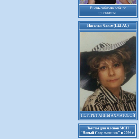
Вновь собираю себя по
кристаллам...
Наталья Ланге (ПЕГАС)
ПОРТРЕТ АННЫ АХМАТОВОЙ
Льготы для членов МСП
"Новый Современник" в 2026 г.