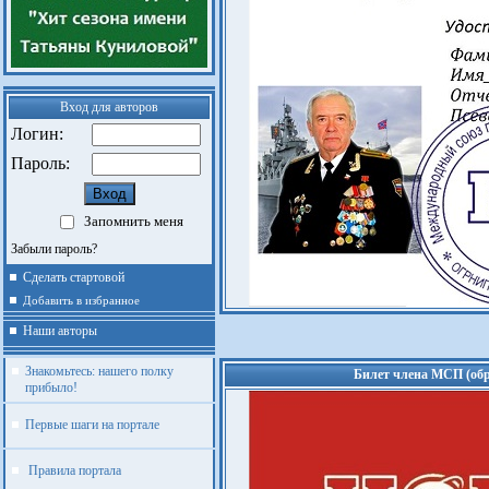
Вход для авторов
Логин:
Пароль:
Запомнить меня
Забыли пароль?
Сделать стартовой
Добавить в избранное
Наши авторы
Знакомьтесь: нашего полку
Билет члена МСП (обр
прибыло!
Первые шаги на портале
Правила портала