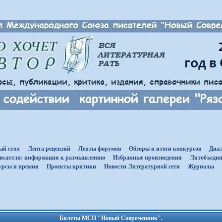
ый стол
Лента рецензий
Ленты форумов
Обзоры и итоги конкурсов
Диал
исатели: информация к размышлению
Избранные произведения
Литобъедин
урсы и премии
Проекты критики
Новости Литературной сети
Журналы
Билеты МСП "Новый Современник".