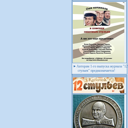
Авторам 1-го выпуска журнала "12
стульев" предназначается!