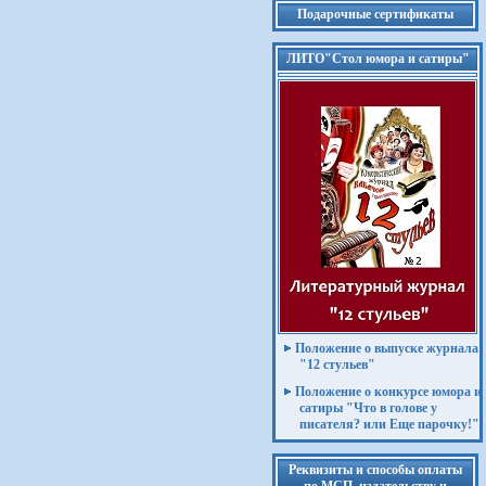
Подарочные сертификаты
ЛИТО"Стол юмора и сатиры"
Положение о выпуске журнала
"12 стульев"
Положение о конкурсе юмора и
сатиры "Что в голове у
писателя? или Еще парочку!"
Реквизиты и способы оплаты