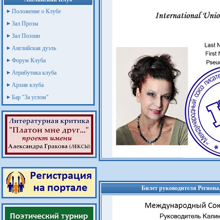
Положение о Клубе
Зал Прозы
Зал Поэзии
Английская дуэль
Форум Клуба
Атрибутика клуба
Архив клуба
Бар "За углом"
Билет руководителя Региона