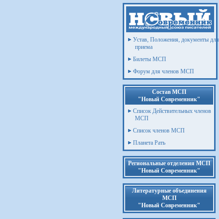
Устав, Положения, документы для
приема
Билеты МСП
Форум для членов МСП
Состав МСП
"Новый Современник"
Список Действительных членов
МСП
Список членов МСП
Планета Рать
Региональные отделения МСП
"Новый Современник"
Литературные объединения
МСП
"Новый Современник"