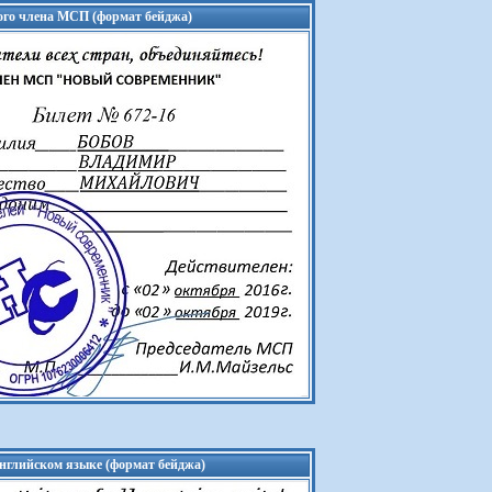
ого члена МСП (формат бейджа)
нглийском языке (формат бейджа)