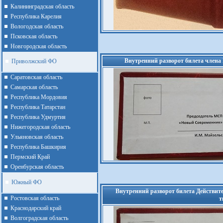
Калининградская область
Республика Карелия
Вологодская область
Псковская область
Новгородская область
Внутренний разворот билета члена 
Приволжский ФО
Cаратовская область
Cамарская область
Республика Мордовия
Республика Татарстан
Республика Удмуртия
Нижегородская область
Ульяновская область
Республика Башкирия
Пермский Край
Оренбурская область
Южный ФО
Внутренний разворот билета Действите
Ростовская область
т
Краснодарский край
Волгоградская область