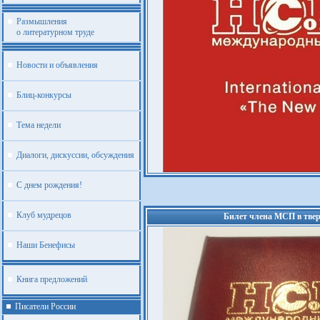
Размышления
о литературном труде
Новости и объявления
Блиц-конкурсы
Тема недели
Диалоги, дискуссии, обсуждения
С днем рождения!
Клуб мудрецов
Билет члена МСП в твер
Наши Бенефисы
Книга предложений
Писатели России