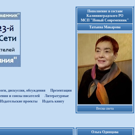
Пополнение в составе
Калининградского РО
МСП "Новый Современник"
Татьяна Макарова
оги, дискуссии, обсуждения
Презентации
ения и союзы писателей
Литературные
Издательские проекты
Издать книгу
Весна света
Ольга Одинцова