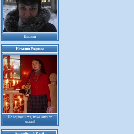
Вьюжит
Наталия Роднова
Не одинок и ты, пока кому то
нужен!
Английский Клуб