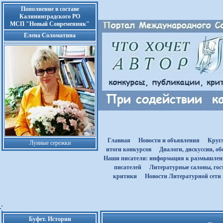
Пополнение в составе
Калининградского РО
МСП "Новый Современник"
Елена Соломатина
Главная
Новости и объявления
Круг
Лунные сережки
итоги конкурсов
Диалоги, дискуссии, о
Наши писатели: информация к размышле
писателей
Литературные салоны, гост
критики
Новости Литературной сети
Буфет. Истории