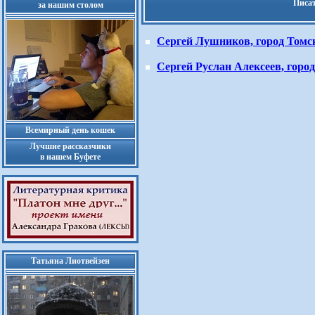
Писат
за нашим столом
Сергей Лушников, город Томс
Сергей Руслан Алексеев, горо
Всемирный день кошек
Лучшие рассказчики
в нашем Буфете
Татьяна Лиотвейзен