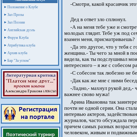
-Смотри, какой красавчик эт
Положение о Клубе
Зал Прозы
Дед в ответ зло сплюнул.
Зал Поэзии
-А на меня тебе уже и смотре
Английская дуэль
молодых глядит. Тебе уж под се
Форум Клуба
взамен меня, присматриваешь?
Атрибутика клуба
-Да это другое, что у тебя с 
женщина.- Ты чего за мной в по
Архив клуба
видела, как ты подслушивал мои
Бар "За углом"
интересного – я же с собесом 
-С собесом так любезно не б
-Дак как же мне с ними бесед
-Ладно,- махнул рукой дед,- 
важнее свово мужа!
Арина Ивановна так заинтере
почти не одной серии. Она стала
интервью актеров, задействован
журналов, часто обсуждала пер
причем самых разных возрастов
человеком, живым и подвижным,