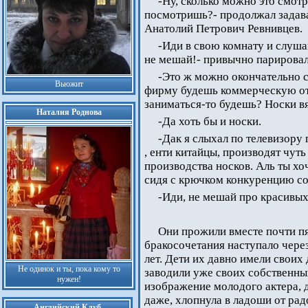
-Ну, сколько можно это смотр
посмотришь?- продолжал задава
Анатолий Петрович Ревнивцев.
-Иди в свою комнату и слуша
не мешай!- привычно парировал
-Это ж можно окончательно с
Вьюжит
фирму будешь коммерческую от
заниматься-то будешь? Носки в
Наталия Роднова
-Да хоть бы и носки.
-Дак я слыхал по телевизору 
, енти китайцы, производят чут
производства носков. Аль ты хо
сидя с крючком конкуренцию с
-Иди, не мешай про красивых
Они прожили вместе почти пя
бракосочетания наступало чере
лет. Дети их давно имели своих
Не одинок и ты, пока кому то
заводили уже своих собственны
нужен!
изображение молодого актера, 
даже, хлопнула в ладоши от рад
Английский Клуб