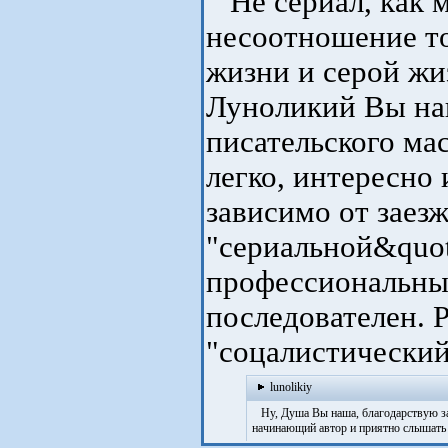
Не сериал, как м
несоотношение т
жизни и серой жиз
Луноликий Вы наш
писательского мас
легко, интересно 
зависимо от заез
"сериальной&quo­t
профессиональны
последователен. 
"соцалистически­й
lunolikiy
Ну, Душа Вы наша, благодарствую за 
начинающий автор и приятно слышать 