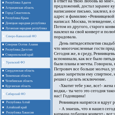
в ответ на твою любовь ко мне
Республика Адыгея
предложений, достал заранее к
Астраханская область
написанное письмо, заклеил, в
Город Севастополь
адрес и фамилию «Ревнивцевой 
Республика Крым
написал: Москва, телевидение, 
Донецкая народная республика
Потом из другого, старого конв
Луганская народная республика
наклеил на свой конверт и полю
Северо-Кавказский ФО
порадовала.
День пятидесятилетия свадьб
Северная Осетия Алания
что многочисленные гости прид
Республика Дагестан
Сегодня же, в среду, Ревнивцев
Ставропольский край
вспоминали, как все было пятьде
Уральский ФО
были планы и мечты. Говорила, 
Петрович все больше молчал, у
Cвердловская область
давно запретили ему спиртное, 
Тюменская область
решил сделать исключение.
Челябинская область
-Хватит тебе уже, все!- жен
Курганская область
водки,- ты чего это сегодня так
Сибирский ФО
нас! Годовщина!
Ревнивцев напрягся и вдруг р
Республика Алтай
Алтайcкий край
- А знаешь, что я нашел сего
Республика Хакассия
кармана рубашки конверт,- вот ч