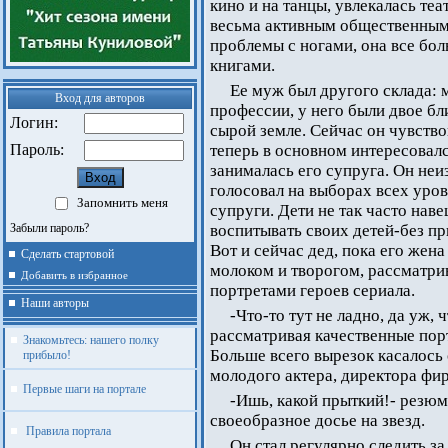
кино и на танцы, увлекалась те
весьма активным общественным д
проблемы с ногами, она все бо
книгами.
Ее муж был другого склада: 
Вход для авторов
профессии, у него были двое бл
Логин:
сырой земле. Сейчас он чувств
Пароль:
теперь в основном интересовалс
занималась его супруга. Он неи
голосовал на выборах всех уров
Запомнить меня
супруги. Дети не так часто нав
Забыли пароль?
воспитывать своих детей-без п
Вот и сейчас дед, пока его жен
Сделать стартовой
молоком и творогом, рассматри
Добавить в избранное
портретами героев сериала.
Наши авторы
-Что-то тут не ладно, да уж, 
рассматривая качественные пор
Знакомьтесь: нашего полку
Больше всего вырезок касалось 
прибыло!
молодого актера, директора фи
Первые шаги на портале
-Ишь, какой прыткий!- резюм
своеобразное досье на звезд.
Правила портала
Он стал регулярно следить з