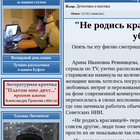
за нашим столом
Детективы и мистика
Жанр:
Объем
: 13118 [ символов ]
"Не родись кр
у
Опять ты эту фигню смотриш
Всемирный день кошек
Арина Ивановна Ревнивцева, 
Лучшие рассказчики
сериала по TV, уютно располож
в нашем Буфете
стариковски накинула на колен
женщине вновь хотелось погруз
любовных интриг и переживаний
на фоне современной коммерческ
переносилась в своих воспомина
где она начинала работать обыч
Советских НИИ.
Татьяна Лиотвейзен
«Не родись красавицей» пере
совсем другие, люди тоже отлича
просто их не показывали так от