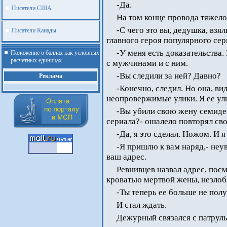
-Да.
Писатели США
На том конце провода тяжело
-С чего это вы, дедушка, вз
Писатели Канады
главного героя популярного сер
-У меня есть доказательства.
Положение о баллах как условных
расчетных единицах
с мужчинами и с ним.
-Вы следили за ней? Давно?
Реклама
-Конечно, следил. Но она, ви
неопровержимые улики. Я ее ули
-Вы убили свою жену семидес
сериала?- ошалело повторял св
-Да, я это сделал. Ножом. И я
-Я пришлю к вам наряд,- неу
ваш адрес.
Ревнивцев назвал адрес, пос
кроватью мертвой жены, незлоб
-Ты теперь ее больше не полу
И стал ждать.
.
Дежурный связался с патрул