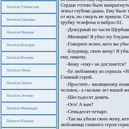
Сердце готово было выпрыгнуть 
Писатели Узбекистана
лежал глубоко дыша. Ему было т
от мук, но смерть не пришла. С
Писатели Германии
трубку телефона и набрал 02.
-Дежурный по части Щербак
Писатели Франции
-Милиция! Я убил эту блудниц
-Говорите яснее, кого вы уби
Писатели Болгарии
-Блудницу, свою жену! Я убил
ему, никому.
Писатели Испании
-Кому «ему» не достанется?
Писатели Литвы
-Ее любовнику из сериала «Н
Главный герой.
Писатели Латвии
-Простите,- милиционер поня
человек,- а сколько лет вашей ж
Писатели Эстонии
-Шестьдесят девять.
-Ого! А вам?
Писатели Финляндии
-Семьдесят четыре.
-Так вы убили свою жену, кот
Писатели Израиля
любовница главного героя сери