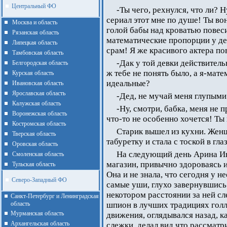
Центральный ФО
-Ты чего, рехнулся, что ли? Н
сериал этот мне по душе! Ты во
Москва и область
голой бабы над кроватью повеси
Рязанская область
математические пропорции у де
Липецкая область
срам! Я же красивого актера пов
Тамбовская область
-Дак у той девки действител
Белгородская область
ж тебе не понять было, а я-мате
Курская область
идеальные?
Ивановская область
Ярославская область
-Дед, не мучай меня глупым
Калужская область
-Ну, смотри, бабка, меня не п
Воронежская область
что-то не особенно хочется! Ты
Костромская область
Старик вышел из кухни. Женщ
Тверская область
табуретку и стала с тоской в гла
Оровская область
На следующий день Арина И
Смоленская область
магазин, привычно здороваясь и
Тульская область
Она и не знала, что сегодня у н
Северо-Западный ФО
самые уши, глухо завернувшись 
некотором расстоянии за ней сл
Санкт-Петербург и Ленинградская
область
шпион в лучших традициях гол
Мурманская область
движения, оглядывался назад, ка
Архангельская область
слежки, делал вид что рассматр