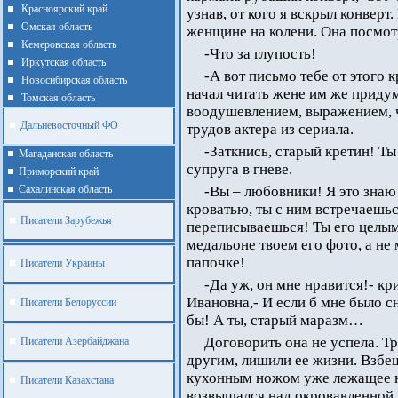
Красноярский край
узнав, от кого я вскрыл конверт
Омская область
женщине на колени. Она посмотр
Кемеровская область
-Что за глупость!
Иркутская область
-А вот письмо тебе от этого 
Новосибирская область
начал читать жене им же приду
Томская область
воодушевлением, выражением, ч
Дальневосточный ФО
трудов актера из сериала.
-Заткнись, старый кретин! Ты
Магаданская область
супруга в гневе.
Приморский край
Cахалинская область
-Вы – любовники! Я это знаю!
кроватью, ты с ним встречаешьс
Писатели Зарубежья
переписываешься! Ты его целым
медальоне твоем его фото, а не
папочке!
Писатели Украины
-Да уж, он мне нравится!- кр
Ивановна,- И если б мне было сн
Писатели Белоруссии
бы! А ты, старый маразм…
Договорить она не успела. Тр
Писатели Азербайджана
другим, лишили ее жизни. Взбе
кухонным ножом уже лежащее на
Писатели Казахстана
возвышался над окровавленной 