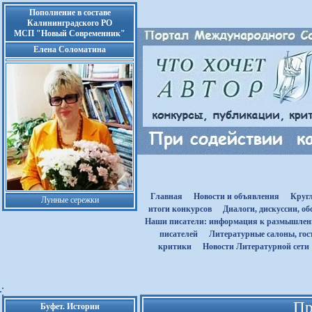
Пополнение в составе
Калининградского РО
МСП "Новый Современник"
Елена Соломатина
Главная
Новости и объявления
Круг
Лунные сережки
итоги конкурсов
Диалоги, дискуссии, о
Наши писатели: информация к размышле
писателей
Литературные салоны, гост
критики
Новости Литературной сети
Пр
Буфет. Истории