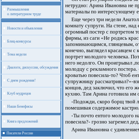
нетрудно: Арина Ивановна не пр
Размышления
материалы по интересующему е
о литературном труде
Еще через три недели Анатол
комнату супруги. На стене, над
Новости и объявления
огромный постер с портретом т
фирмы, из саги «Не родись крас
Блиц-конкурсы
запоминающимся, глянцевым, отп
конечно, выглядел красавцем с 
Тема недели
портрет молодого человека. Пот
него недолго. Он проигрывал ,п
Диалоги, дискуссии, обсуждения
молодцу с рекламного постера. 
кроватью повесила-то? Чтоб ен
С днем рождения!
супружницу рассматривал?»-вз
концов, дед заключил, что его 
кухню. Там Арина готовила им 
Клуб мудрецов
-Подожди, скоро борщ твой л
Наши Бенефисы
помешивая содержимое кастрю
-Ты почто ентого молодого на
повесила?- грозно загремел дед,
Книга предложений
Арина Ивановна с удивление
Писатели России