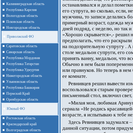
Калининградская область
останавливался и делал пометки
Республика Карелия
его супруга, во сколько, если,
Вологодская область
мужчина, то записи делались бо
Псковская область
примерный возраст, одежда муж
Новгородская область
дней подряд, с неделю, но так
«Хорошо скрывается»,- решил 
Приволжский ФО
предполагать, что его раскрыли
на подозрительную супругу . А
Cаратовская область
столе медальон супруги, его с
Cамарская область
принять ванну, медальон, что вс
Республика Мордовия
Обычно в нем были попеременно
Республика Татарстан
или правнуков. Но теперь в нем 
Республика Удмуртия
ее комнате.
Нижегородская область
Ульяновская область
Ревнивцев решил вывести изм
Республика Башкирия
воспользовался старым провере
Пермский Край
письменный стол, включил свет, 
Оренбурская область
«Милая моя, любимая Аринуш
сериала «Не родись красавицей
Южный ФО
возрасте, я испытываю к тебе 
Ростовская область
Здесь Ревнивцев задумался –
Краснодарский край
данной ситуации, потом придум
Волгоградская область