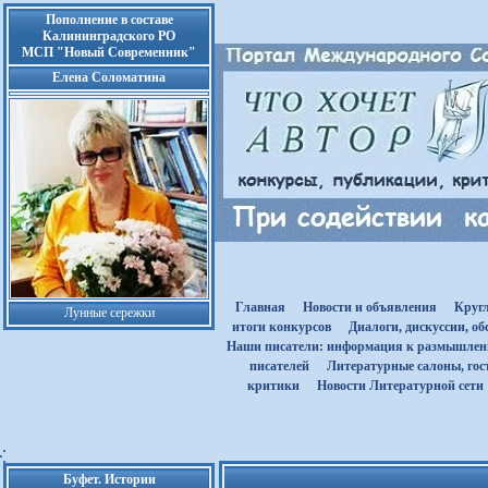
Пополнение в составе
Калининградского РО
МСП "Новый Современник"
Елена Соломатина
Главная
Новости и объявления
Круг
Лунные сережки
итоги конкурсов
Диалоги, дискуссии, о
Наши писатели: информация к размышле
писателей
Литературные салоны, гост
критики
Новости Литературной сети
Буфет. Истории