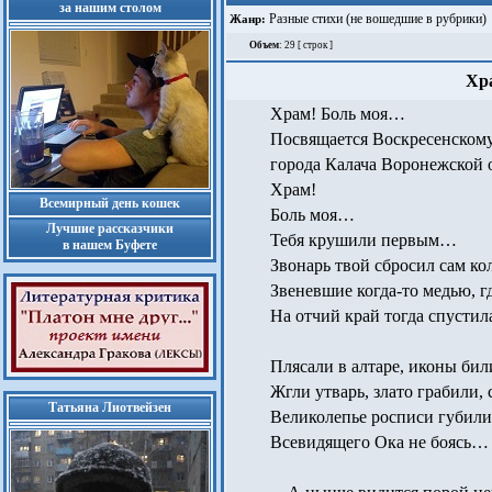
за нашим столом
Разные стихи (не вошедшие в рубрики)
Жанр:
Объем
: 29 [ строк ]
Хр
Храм! Боль моя…
Посвящается Воскресенском
города Калача Воронежской 
Храм!
Всемирный день кошек
Боль моя…
Лучшие рассказчики
Тебя крушили первым…
в нашем Буфете
Звонарь твой сбросил сам к
Звеневшие когда-то медью, г
На отчий край тогда спустила
Плясали в алтаре, иконы бил
Жгли утварь, злато грабили, 
Татьяна Лиотвейзен
Великолепье росписи губили
Всевидящего Ока не боясь…