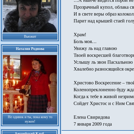
…А нынче видится порой не
Прозрачный купол, облака 
И в свете веры образ колоко
Парит над крышей стаей го
Храм!
Вьюжит
Боль моя…
Увижу ль над главою
Наталия Роднова
Твоей воскресшей благотвор
Услышу ль звон Пасхальною
Хвалебно разносящийся окре
Христово Воскресение – тво
Коленопреклоненно буду жда
Когда к тебе в живой незрим
Сойдет Христос и с Ним Свят
Елена Свиридова
Не одинок и ты, пока кому то
нужен!
7 января 2009 года
Английский Клуб