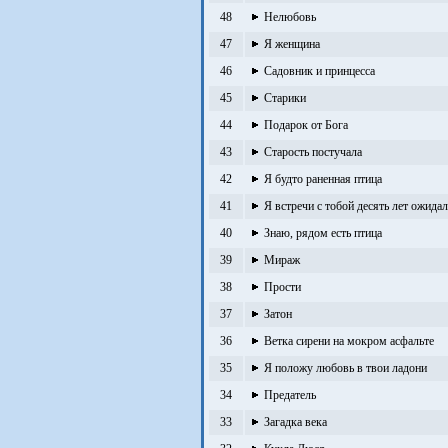
48
Нелюбовь
47
Я женщина
46
Садовник и принцесса
45
Старики
44
Подарок от Бога
43
Старость постучала
42
Я будто раненная птица
41
Я встречи с тобой десять лет ожидал
40
Знаю, рядом есть птица
39
Мираж
38
Прости
37
Затон
36
Ветка сирени на мокром асфальте
35
Я положу любовь в твои ладони
34
Предатель
33
Загадка века