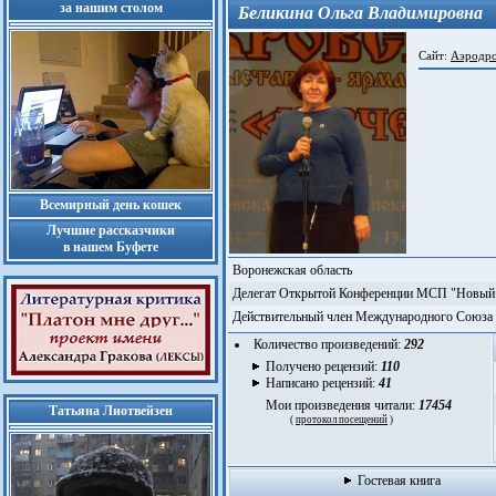
за нашим столом
Беликина Ольга Владимировна
Сайт:
Аэродро
Всемирный день кошек
Лучшие рассказчики
в нашем Буфете
Воронежская область
Делегат Открытой Конференции МСП "Новый 
Действительный член Международного Союза 
Количество произведений:
292
Получено рецензий:
110
Написано рецензий:
41
Мои произведения читали:
17454
Татьяна Лиотвейзен
(
протокол посещений
)
Гостевая книга