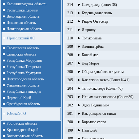
Калининградская область
214
След дождя (сонет 38)
Республика Карелия
213
Будешь долго жить
Вологодская область
212
Рядом Он всегда
Псковская область
Новгородская область
211
Я прошу
Приволжский ФО
210
Только мама
209
Зимнии грёзы
Cаратовская область
Cамарская область
208
Божий дар
Республика Мордовия
207
Дед Мороз
Республика Татарстан
206
Обиды давай все отпустим
Республика Удмуртия
Нижегородская область
205
Как лёгкий ветер (Сонет №41)
Ульяновская область
204
Ты только верь (Сонет 40)
Республика Башкирия
203
Их нам наносят слова (Сонет 39)
Пермский Край
Оренбурская область
202
Здесь Родина моя
Южный ФО
201
Как рождаются стихи
200
Короткое слово
Ростовская область
Краснодарский край
199
Наш хлеб
Волгоградская область
198
Грустная осень