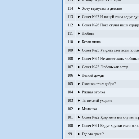
115
Я хочу окунуться в зарю
114
Хочу вернуться в детство
113
Сонет №27 И нищей стала вдруг ду
112
Сонет №26 Пока стучат наши сердц
111
Любовь
110
Белая птица
109
Сонет №25 Увидеть свет всем по пл
108
Сонет №24 Не может жить любовь в
107
Сонет №23 Любовь как ветер
106
Летний дождь
105
Сколько стоит добро?
104
Ржавая иголка
103
Ты не смей уходить
102
Милашка
101
Сонет №22 Удар меча иль случая иг
100
Сонет №21 Вдруг хрупки стали отн
99
Где эта грань?