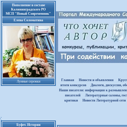
Пополнение в составе
Калининградского РО
МСП "Новый Современник"
Елена Соломатина
Главная
Новости и объявления
Круг
Лунные сережки
итоги конкурсов
Диалоги, дискуссии, о
Наши писатели: информация к размышле
писателей
Литературные салоны, гост
критики
Новости Литературной сети
Буфет. Истории