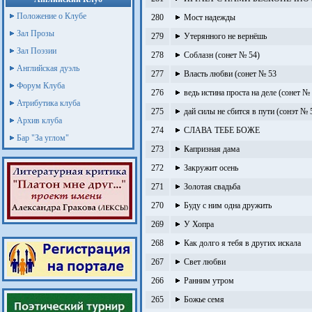
Положение о Клубе
280
Мост надежды
Зал Прозы
279
Утерянного не вернёшь
Зал Поэзии
278
Соблазн (сонет № 54)
Английская дуэль
277
Власть любви (сонет № 53
Форум Клуба
276
ведь истина проста на деле (сонет №
Атрибутика клуба
275
дай силы не сбится в пути (сонэт № 
Архив клуба
274
СЛАВА ТЕБЕ БОЖЕ
Бар "За углом"
273
Капризная дама
272
Закружит осень
271
Золотая свадьба
270
Буду с ним одна дружить
269
У Хопра
268
Как долго я тебя в других искала
267
Свет любви
266
Ранним утром
265
Божье семя