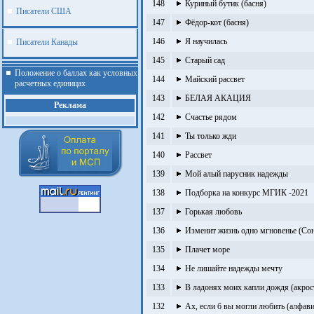
148
Куриный бутик (басня)
Писатели США
147
Фёдор-кот (басня)
146
Я научилась
Писатели Канады
145
Старый сад
Положение о баллах как условных
144
Майский рассвет
расчетных единицах
143
БЕЛАЯ АКАЦИЯ
Реклама
142
Счастье рядом
141
Ты только жди
140
Рассвет
139
Мой алый парусник надежды
138
Подборка на конкурс МГИК -2021
137
Горькая любовь
136
Изменит жизнь одно мгновенье (Со
135
Плачет море
134
Не лишайте надежды мечту
133
В ладонях моих капли дождя (акрос
.
132
Ах, если б вы могли любить (алфав