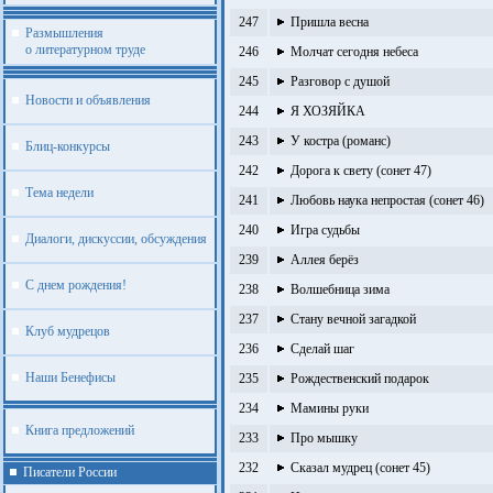
247
Пришла весна
Размышления
о литературном труде
246
Молчат сегодня небеса
245
Разговор с душой
Новости и объявления
244
Я ХОЗЯЙКА
243
У костра (романс)
Блиц-конкурсы
242
Дорога к свету (сонет 47)
Тема недели
241
Любовь наука непростая (сонет 46)
240
Игра судьбы
Диалоги, дискуссии, обсуждения
239
Аллея берёз
С днем рождения!
238
Волшебница зима
237
Стану вечной загадкой
Клуб мудрецов
236
Сделай шаг
Наши Бенефисы
235
Рождественский подарок
234
Мамины руки
Книга предложений
233
Про мышку
232
Сказал мудрец (сонет 45)
Писатели России