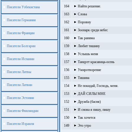
164
Найти решение.
Писатели Узбекистана
163
Слова
Писатели Германии
162
Поровну
161
Зоопарк среди небес
Писатели Франции
160
Так ранима
Писатели Болгарии
159
Любит тишину
158
Услышь меня
Писатели Испании
157
Танцует красавица-осень
156
Умиротворение
Писатели Литвы
155
Тишина
Писатели Латвии
154
Не покидай, Господь, меня.
153
ДАЙ СИЛЫ МНЕ
Писатели Эстонии
152
Дружба (басня)
151
И снова я пишу, пишу
Писатели Финляндии
150
Так хочется
Писатели Израиля
149
Это утро