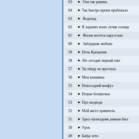
65
Она так ранима
64
Так быстро время пробежало
63
Водопад
62
В ладонях моих лучик солнца
61
Жизнь несётся каруселью
60
Заблудшая любовь
59
Ночь Крещения
58
Лёг сегодня первый снег
57
Ты обиду не простила
56
Моя вышивка
55
Новогодний конфуз
54
Новые ботиночки
53
Про медведя
52
Мой ангел хранитель
51
Здесь палисадник раньше был
50
Урок
49
Бабье лето