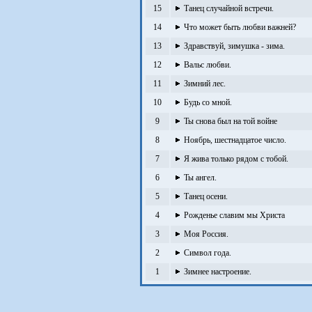
15
Танец случайной встречи.
14
Что может быть любви важней?
13
Здравствуй, зимушка - зима.
12
Вальс любви.
11
Зимний лес.
10
Будь со мной.
9
Ты снова был на той войне
8
Ноябрь, шестнадцатое число.
7
Я жива только рядом с тобой.
6
Ты ангел.
5
Танец осени.
4
Рожденье славим мы Христа
3
Моя Россия.
2
Символ года.
1
Зимнее настроение.