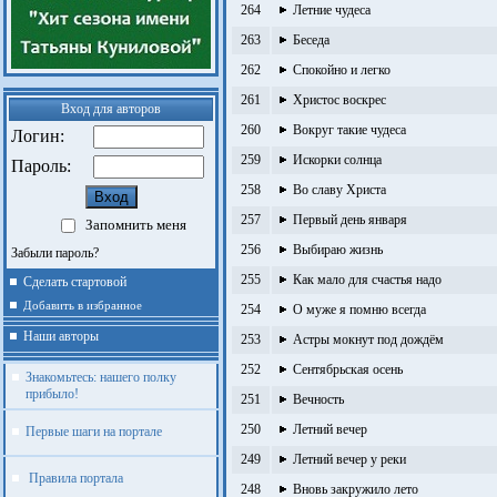
264
Летние чудеса
263
Беседа
262
Спокойно и легко
261
Христос воскрес
Вход для авторов
260
Вокруг такие чудеса
Логин:
259
Искорки солнца
Пароль:
258
Во славу Христа
257
Первый день января
Запомнить меня
256
Выбираю жизнь
Забыли пароль?
255
Как мало для счастья надо
Сделать стартовой
Добавить в избранное
254
О муже я помню всегда
Наши авторы
253
Астры мокнут под дождём
252
Сентябрьская осень
Знакомьтесь: нашего полку
прибыло!
251
Вечность
250
Летний вечер
Первые шаги на портале
249
Летний вечер у реки
Правила портала
248
Вновь закружило лето