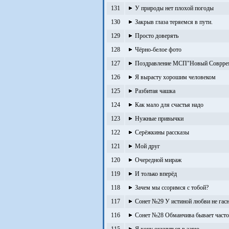
131
У природы нет плохой погоды
130
Закрыв глаза теряемся в пути.
129
Просто доверять
128
Чёрно-белое фото
127
Поздравление МСП"Новый Соврре
126
Я вырасту хорошим человеком
125
Разбитая чашка
124
Как мало для счастья надо
123
Нужные привычки
122
Серёжкины рассказы
121
Мой друг
120
Очередной мираж
119
И только вперёд
118
Зачем мы ссоримся с тобой?
117
Сонет №29 У истиной любви не гасн
116
Сонет №28 Обманчива бывает часто