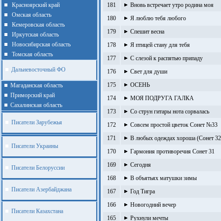
Красноярский край
181
Вновь встречает утро родина моя
Омская область
180
Я люблю тебя любого
Кемеровская область
179
Спешит весна
Иркутская область
Новосибирская область
178
Я птицей стану для тебя
Томская область
177
С слезой к распятью припаду
Дальневосточный ФО
176
Свет для души
175
ОСЕНЬ
Магаданская область
Приморский край
174
МОЯ ПОДРУГА ГАЛКА
Cахалинская область
173
Со струн гитары нота сорвалась
Писатели Зарубежья
172
Совсем простой цветок Сонет №33
171
В любых одеждах хороша (Сонет 32
Писатели Украины
170
Гармония противоречия Сонет 31
169
Сегодня
Писатели Белоруссии
168
В объятьях матушки зимы
Писатели Азербайджана
167
Год Тигра
166
Новогодний вечер
Писатели Казахстана
165
Рухнули мечты