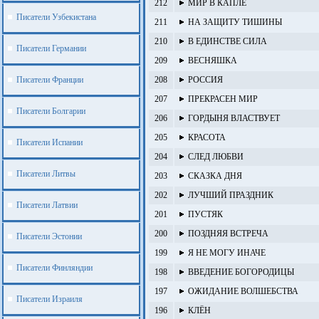
212
МИР В КАПЛЕ
Писатели Узбекистана
211
НА ЗАЩИТУ ТИШИНЫ
210
В ЕДИНСТВЕ СИЛА
Писатели Германии
209
ВЕСНЯШКА
Писатели Франции
208
РОССИЯ
207
ПРЕКРАСЕН МИР
Писатели Болгарии
206
ГОРДЫНЯ ВЛАСТВУЕТ
205
КРАСОТА
Писатели Испании
204
СЛЕД ЛЮБВИ
Писатели Литвы
203
СКАЗКА ДНЯ
202
ЛУЧШИЙ ПРАЗДНИК
Писатели Латвии
201
ПУСТЯК
200
ПОЗДНЯЯ ВСТРЕЧА
Писатели Эстонии
199
Я НЕ МОГУ ИНАЧЕ
Писатели Финляндии
198
ВВЕДЕНИЕ БОГОРОДИЦЫ
197
ОЖИДАНИЕ ВОЛШЕБСТВА
Писатели Израиля
196
КЛЁН