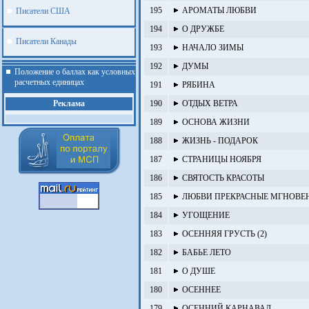
195
АРОМАТЫ ЛЮБВИ
Писатели США
194
О ДРУЖБЕ
Писатели Канады
193
НАЧАЛО ЗИМЫ
192
ДУМЫ
Положение о баллах как условных
расчетных единицах
191
РЯБИНА
Реклама
190
ОТДЫХ ВЕТРА
189
ОСНОВА ЖИЗНИ
188
ЖИЗНЬ - ПОДАРОК
187
СТРАНИЦЫ НОЯБРЯ
186
СВЯТОСТЬ КРАСОТЫ
185
ЛЮБВИ ПРЕКРАСНЫЕ МГНОВЕ
184
УГОЩЕНИЕ
183
ОСЕННЯЯ ГРУСТЬ (2)
182
БАБЬЕ ЛЕТО
181
О ДУШЕ
.
180
ОСЕННЕЕ
179
ОСЕННИЙ КАРНАВАЛ