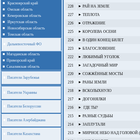
Красноярский край
228
РАЙ НА ЗЕМЛЕ
Омская область
227
ТЕПЛОТА
Кемеровская область
Иркутская область
226
ОТРАЖЕНИЕ
Новосибирская область
225
КОРОЛЕВА ОСЕНИ
Томская область
224
В ОДИН КОНЕЦ БИЛЕТ
Дальневосточный ФО
223
БЛАГОСЛОВЕНИЕ
Магаданская область
222
ЛЮБИМЫЙ УГОЛОК
Приморский край
221
ЗАГАДОЧНЫЙ МИР
Cахалинская область
220
СОЖЖЁННЫЕ МОСТЫ
Писатели Зарубежья
219
РАНЫ ЗЕМЛИ
218
ВСКОЛЫХНУЛО
Писатели Украины
217
ДОГОНЯЛКИ
Писатели Белоруссии
216
ГДЕ ТЫ?
215
РАЗНЫЕ СУДЬБЫ
Писатели Азербайджана
214
ЗАПЛУТАЛИ
213
МИРНОЕ НЕБО НАД ГОЛОВОЙ (а
Писатели Казахстана