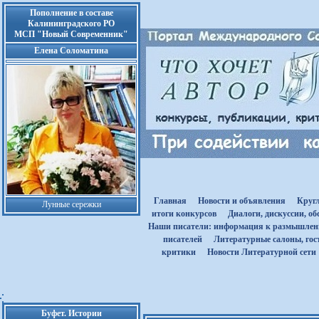
Пополнение в составе
Калининградского РО
МСП "Новый Современник"
Елена Соломатина
Главная
Новости и объявления
Круг
Лунные сережки
итоги конкурсов
Диалоги, дискуссии, о
Наши писатели: информация к размышле
писателей
Литературные салоны, гост
критики
Новости Литературной сети
Буфет. Истории