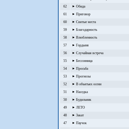
62
Обида
61
Приговор
60
Святые места
59
Благодарность
58
Влюбленность
57
Гордыня
56
Случайная встреча
55
Бессонница
54
Просьба
53
Прогнозы
52
В объятьях осени
51
Наседка
50
Будильник
49
ЛЕТО
48
Закат
47
Паучок