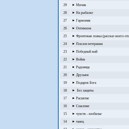
29
Мячик
28
На рыбалке
27
Гармония
26
Оптимизм
25
Фронтовая ложка (рассказ моего от
24
Поклон ветеранам
23
Победный май
22
Война
21
Радоница
20
Друзьям
19
Подарок Бога
18
Без защиты
17
Распятие
16
Спасение
15
чувств - изобилье
14
танец