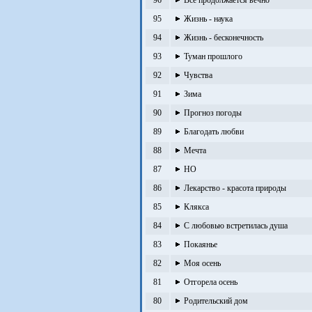
96
Всё продолжается вечно
95
Жизнь - наука
94
Жизнь - бесконечность
93
Туман прошлого
92
Чувства
91
Зима
90
Прогноз погоды
89
Благодать любви
88
Мечта
87
НО
86
Лекарство - красота природы
85
Клякса
84
С любовью встретилась душа
83
Покаянье
82
Моя осень
81
Отгорела осень
80
Родительский дом