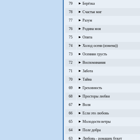
79
Берёзка
78
Счастья миг
77
Разум
76
Родина моя
75
Опята
74
Холод осени (измена))
73
Осенняя грусть
72
Воспоминания
71
Забота
70
Тайна
69
Греховность
68
Просторы любви
67
Воля
66
Если это любовь
65
Молодости ветры
64
Поле добра
63
Любовь - ромашек букет