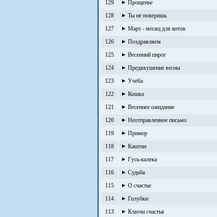
129
Прощенье
128
Ты не поверишь
127
Март - месяц для котов
126
Поздравляем
125
Весенний пирог
124
Предвкушение весны
123
Учёба
122
Кошка
121
Весеннее ожидание
120
Неотправленное письмо
119
Пример
118
Каштан
117
Гусь-калека
116
Судьба
115
О счастье
114
Голубки
113
Ключи счастья