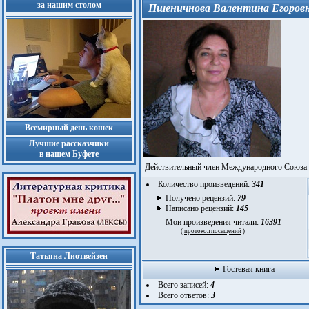
за нашим столом
Пшеничнова Валентина Егоров
Всемирный день кошек
Лучшие рассказчики
в нашем Буфете
Действительный член Международного Союза 
Количество произведений:
341
Получено рецензий:
79
Написано рецензий:
145
Мои произведения читали:
16391
(
протокол посещений
)
Татьяна Лиотвейзен
Гостевая книга
Всего записей:
4
Всего ответов:
3