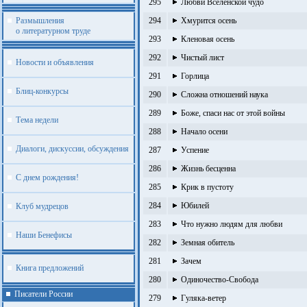
295
Любви Вселенской чудо
Размышления
294
Хмурится осень
о литературном труде
293
Кленовая осень
292
Чистый лист
Новости и объявления
291
Горлица
Блиц-конкурсы
290
Сложна отношений наука
289
Боже, спаси нас от этой войны
Тема недели
288
Начало осени
Диалоги, дискуссии, обсуждения
287
Успение
286
Жизнь бесценна
С днем рождения!
285
Крик в пустоту
284
Юбилей
Клуб мудрецов
283
Что нужно людям для любви
Наши Бенефисы
282
Земная обитель
281
Зачем
Книга предложений
280
Одиночество-Свобода
Писатели России
279
Гуляка-ветер