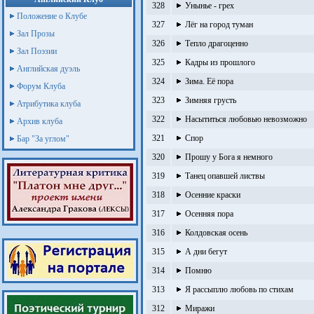
328
Унынье - грех
Положение о Клубе
327
Лёг на город туман
Зал Прозы
326
Тепло драгоценно
Зал Поэзии
325
Кадры из прошлого
Английская дуэль
324
Зима. Её пора
Форум Клуба
323
Зимняя грусть
Атрибутика клуба
322
Насытиться любовью невозможно
Архив клуба
321
Спор
Бар "За углом"
320
Прошу у Бога я немного
319
Танец опавшей листвы
318
Осенние краски
317
Осенняя пора
316
Колдовская осень
315
А дни бегут
314
Помню
313
Я рассыплю любовь по стихам
312
Миражи