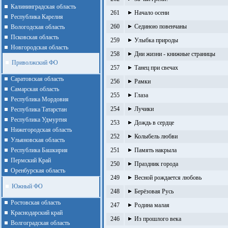
Калининградская область
261
Начало осени
Республика Карелия
260
Сединою повенчаны
Вологодская область
Псковская область
259
Улыбка природы
Новгородская область
258
Дни жизни - книжные страницы
Приволжский ФО
257
Танец при свечах
Cаратовская область
256
Рамки
Cамарская область
255
Глаза
Республика Мордовия
254
Лучики
Республика Татарстан
Республика Удмуртия
253
Дождь в сердце
Нижегородская область
252
Колыбель любви
Ульяновская область
Республика Башкирия
251
Память накрыла
Пермский Край
250
Праздник города
Оренбурская область
249
Весной рождается любовь
Южный ФО
248
Берёзовая Русь
Ростовская область
247
Родина малая
Краснодарский край
246
Из прошлого века
Волгоградская область