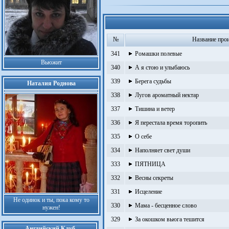
№
Название про
341
Ромашки полевые
Вьюжит
340
А я стою и улыбаюсь
339
Берега судьбы
Наталия Роднова
338
Лугов ароматный нектар
337
Тишина и ветер
336
Я перестала время торопить
335
О себе
334
Наполняет свет души
333
ПЯТНИЦА
332
Весны секреты
331
Исцеление
Не одинок и ты, пока кому то
330
Мама - бесценное слово
нужен!
329
За окошком вьюга тешится
Английский Клуб