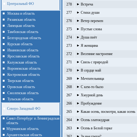
Центральный ФО
278
Встреча
277
Стихи души
Москва и область
Рязанская область
276
Ветер перемен
Липецкая область
275
Пустые слова
Тамбовская область
274
Душа поёт
Белгородская область
Курская область
273
Я женщина
Ивановская область
272
Весенние настроение
Ярославская область
271
Связь с природой
Калужская область
Воронежская область
270
В сердце май
Костромская область
269
Мечтательница
Тверская область
Оровская область
268
С кем-то было
Смоленская область
267
Хмурной день
Тульская область
266
Пробуждение
Северо-Западный ФО
265
Какая осень, посмотри, какая осень
Санкт-Петербург и Ленинградская
264
Осень златокудрая
область
263
Осень в Белой горке
Мурманская область
Архангельская область
262
За чьи грехи?