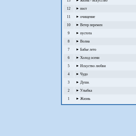
13
жизнь - искусство
12
пост
11
очищение
10
Ветер перемен
9
пустота
8
Волна
7
Бабье лето
6
Холод осени
5
Искуство любви
4
Чудо
3
Душа.
2
Улыбка
1
Жизнь