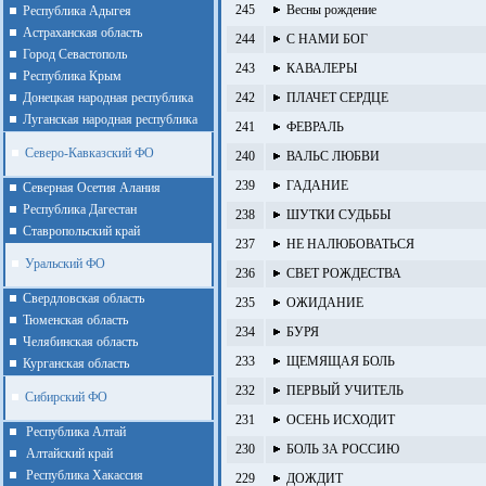
245
Весны рождение
Республика Адыгея
Астраханская область
244
С НАМИ БОГ
Город Севастополь
243
КАВАЛЕРЫ
Республика Крым
Донецкая народная республика
242
ПЛАЧЕТ СЕРДЦЕ
Луганская народная республика
241
ФЕВРАЛЬ
Северо-Кавказский ФО
240
ВАЛЬС ЛЮБВИ
239
ГАДАНИЕ
Северная Осетия Алания
Республика Дагестан
238
ШУТКИ СУДЬБЫ
Ставропольский край
237
НЕ НАЛЮБОВАТЬСЯ
Уральский ФО
236
СВЕТ РОЖДЕСТВА
Cвердловская область
235
ОЖИДАНИЕ
Тюменская область
234
БУРЯ
Челябинская область
233
ЩЕМЯЩАЯ БОЛЬ
Курганская область
232
ПЕРВЫЙ УЧИТЕЛЬ
Сибирский ФО
231
ОСЕНЬ ИСХОДИТ
Республика Алтай
230
БОЛЬ ЗА РОССИЮ
Алтайcкий край
Республика Хакассия
229
ДОЖДИТ