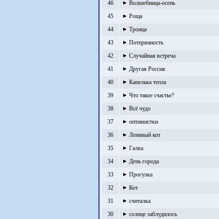
46
Волшебница-осень
45
Роща
44
Троица
43
Потерянность
42
Случайная встреча
41
Другая Россия
40
Капелька тепла
39
Что такое счастье?
38
Всё чудо
37
оптимистки
36
Ленивый кот
35
Галка
34
День города
33
Прогулка
32
Кот
31
считалка
30
солнце заблудилось