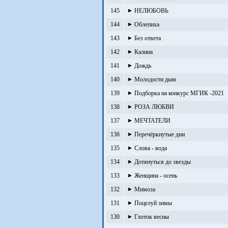
145
НЕЛЮБОВЬ
144
Облепиха
143
Без ответа
142
Калина
141
Дождь
140
Молодости дым
139
Подборка на конкурс МГИК -2021
138
РОЗА ЛЮБВИ
137
МЕЧТАТЕЛИ
136
Перечёркнутые дни
135
Слова - вода
134
Дотянуться до звезды
133
Женщина - осень
132
Мимоза
131
Поцелуй зимы
130
Глоток весны