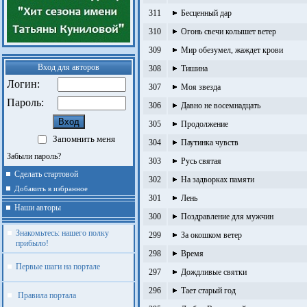
311
Бесценный дар
310
Огонь свечи колышет ветер
309
Мир обезумел, жаждет крови
Вход для авторов
308
Тишина
Логин:
307
Моя звезда
Пароль:
306
Давно не восемнадцать
305
Продолжение
Запомнить меня
304
Паутинка чувств
Забыли пароль?
303
Русь святая
Сделать стартовой
302
На задворках памяти
Добавить в избранное
301
Лень
Наши авторы
300
Поздравление для мужчин
Знакомьтесь: нашего полку
299
За окошком ветер
прибыло!
298
Время
Первые шаги на портале
297
Дождливые святки
296
Тает старый год
Правила портала