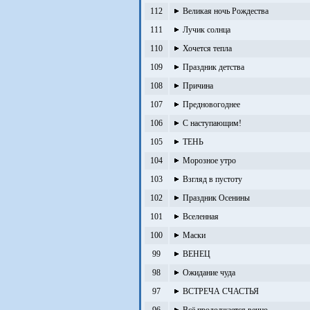
112
Великая ночь Рождества
111
Лучик солнца
110
Хочется тепла
109
Праздник детства
108
Причина
107
Предновогоднее
106
С наступающим!
105
ТЕНЬ
104
Морозное утро
103
Взгляд в пустоту
102
Праздник Осенины
101
Вселенная
100
Маски
99
ВЕНЕЦ
98
Ожидание чуда
97
ВСТРЕЧА СЧАСТЬЯ