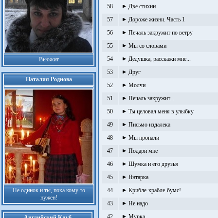
58
Две стихии
57
Дороже жизни. Часть 1
56
Печаль закружит по ветру
55
Мы со словами
54
Дедушка, расскажи мне...
Вьюжит
53
Друг
Наталия Роднова
52
Молчи
51
Печаль закружит...
50
Ты целовал меня в улыбку
49
Письмо издалека
48
Мы пропали
47
Подари мне
46
Шумка и его друзья
45
Янтарка
Не одинок и ты, пока кому то
44
Крибле-крабле-бумс!
нужен!
43
Не надо
42
Мурка
Английский Клуб