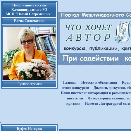
Пополнение в составе
Калининградского РО
МСП "Новый Современник"
Елена Соломатина
Главная
Новости и объявления
Круг
Лунные сережки
итоги конкурсов
Диалоги, дискуссии, о
Наши писатели: информация к размышле
писателей
Литературные салоны, гост
критики
Новости Литературной сети
Буфет. Истории