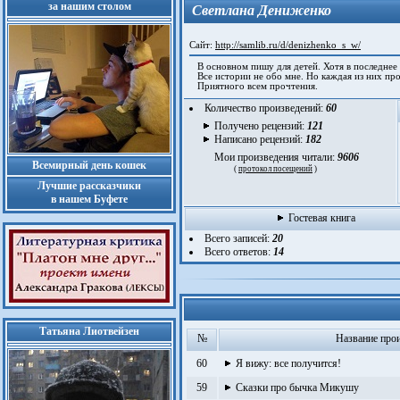
за нашим столом
Светлана Дениженко
Сайт:
http://samlib.ru/d/denizhenko_s_w/
В основном пишу для детей. Хотя в последнее 
Все истории не обо мне. Но каждая из них про
Приятного всем прочтения.
Количество произведений:
60
Получено рецензий:
121
Написано рецензий:
182
Мои произведения читали:
9606
Всемирный день кошек
(
протокол посещений
)
Лучшие рассказчики
в нашем Буфете
Гостевая книга
Всего записей:
20
Всего ответов:
14
Татьяна Лиотвейзен
№
Название про
60
Я вижу: все получится!
59
Сказки про бычка Микушу