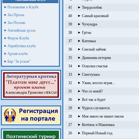
Положение о Клубе
41
Твердолобик
Зал Прозы
40
Самый красивый
Зал Поэзии
39
Чучундра
Английская дуэль
38
Грёзы
Форум Клуба
37
Катенька
Атрибутика клуба
36
Смелый зайчик
Архив клуба
35
Дымкины истории
Бар "За углом"
34
Осколки счастья
33
Свистулька
32
Ужин, весело играя...
31
Что со мной?
30
Всё так и будет
29
Чудеса случаются
28
Мне никто не пишет писем
27
Котёнок и Машенька
26
Первый Новый год