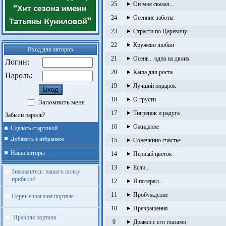
25
Он мне сказал...
24
Осенние заботы
23
Страсти по Царевичу
22
Кружево любви
Вход для авторов
21
Осень... одна на двоих
Логин:
20
Каша для роста
Пароль:
19
Лучший подарок
18
О грусти
Запомнить меня
17
Тигренок и радуга
Забыли пароль?
16
Ожидание
Сделать стартовой
Добавить в избранное
15
Сонечкино счастье
Наши авторы
14
Первый цветок
13
Если...
Знакомьтесь: нашего полку
прибыло!
12
Я потерял...
11
Пробуждение
Первые шаги на портале
10
Превращения
Правила портала
9
Дракон с его глазами