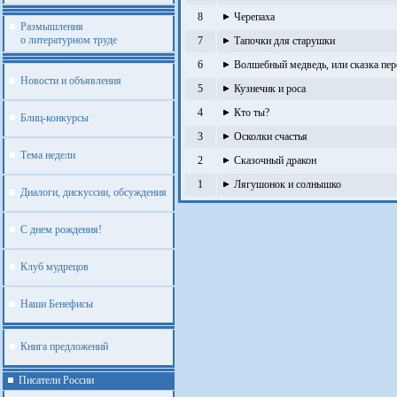
8
Черепаха
Размышления
о литературном труде
7
Тапочки для старушки
6
Волшебный медведь, или сказка пер
Новости и объявления
5
Кузнечик и роса
4
Кто ты?
Блиц-конкурсы
3
Осколки счастья
Тема недели
2
Сказочный дракон
1
Лягушонок и солнышко
Диалоги, дискуссии, обсуждения
С днем рождения!
Клуб мудрецов
Наши Бенефисы
Книга предложений
Писатели России