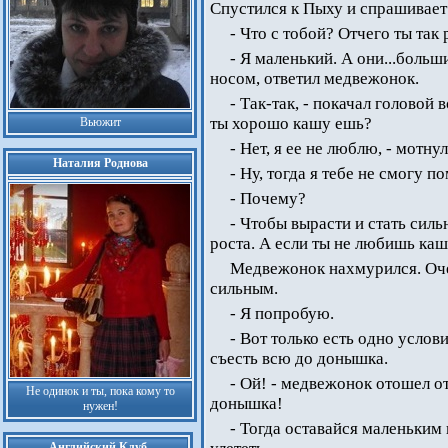
Спустился к Пыху и спрашивает
- Что с тобой? Отчего ты так
- Я маленький. А они...больш
носом, ответил медвежонок.
- Так-так, - покачал головой 
ты хорошо кашу ешь?
Вьюжит
- Нет, я ее не люблю, - мотну
Наталия Роднова
- Ну, тогда я тебе не смогу п
- Почему?
- Чтобы вырасти и стать сил
роста. А если ты не любишь каш
Медвежонок нахмурился. Оче
сильным.
- Я попробую.
- Вот только есть одно услов
съесть всю до донышка.
- Ой! - медвежонок отошел от
Не одинок и ты, пока кому то
донышка!
нужен!
- Тогда оставайся маленьким 
Английский Клуб