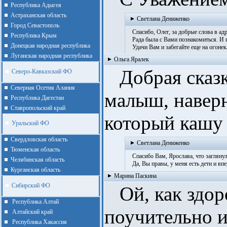
Республика Адыгея
Астраханская область
Светлана Дениженко
Город Севастополь
Спасибо, Олег, за добрые слова в адр
Республика Крым
Рада была с Вами познакомиться. И по
Донецкая народная республика
Удачи Вам и забегайте еще на огонек
Луганская народная республика
Ольга Яралек
Добрая сказка
Северо-Кавказский ФО
Северная Осетия Алания
малыш, наверн
Республика Дагестан
Ставропольский край
который кашу
Уральский ФО
Cвердловская область
Светлана Дениженко
Тюменская область
Спасибо Вам, Ярослава, что заглянул
Челябинская область
Да, Вы правы, у меня есть дети и впе
Курганская область
Марина Паскина
Сибирский ФО
Ой, как здор
Республика Алтай
поучительно и
Алтайcкий край
Республика Хакассия