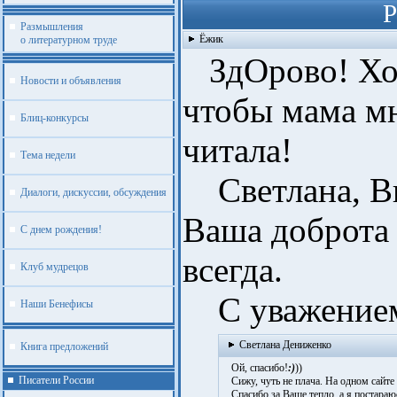
Р
Размышления
Ёжик
о литературном труде
ЗдОрово! Хоч
Новости и объявления
чтобы мама мн
Блиц-конкурсы
читала!
Тема недели
Светлана, Вы
Диалоги, дискуссии, обсуждения
Ваша доброта 
С днем рождения!
всегда.
Клуб мудрецов
С уважение
Наши Бенефисы
Светлана Дениженко
Книга предложений
Ой, спасибо!
:)
))
Писатели России
Сижу, чуть не плача. На одном сайте
Спасибо за Ваше тепло, а я постараю