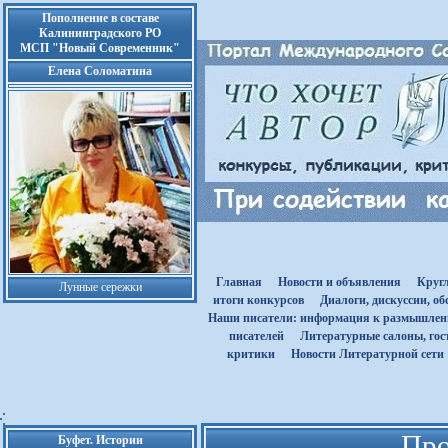
Пополнение в составе
Калининградского РО
МСП "Новый Современник"
Елена Соломатина
Главная
Новости и объявления
Круг
Лунные сережки
итоги конкурсов
Диалоги, дискуссии, о
Наши писатели: информация к размышле
писателей
Литературные салоны, гост
критики
Новости Литературной сети
Про
Буфет. Истории