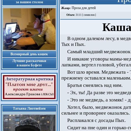
за нашим столом
Проза для детей
Жанр:
Объем
: 3111 [ символов ]
Каша
В одном далеком лесу, в медв
Тых и Пых.
Самый младший медвежонок -
Всемирный день кошек
И никакие уговоры мамы-мед
Лучшие рассказчики
лапками, вертел головой, убегал 
в нашем Буфете
Вот шло время. Медвежата - 
прежнему оставался маленьким
Братья смеялись над ним.
- Эх, ты! Да разве это медвед
- Это не медведь, а хомяк! - 
Хотел, было, медвежонок дат
Татьяна Лиотвейзен
сильнее и проворнее оказались.
Расплакался с досады Пых.
Сидит на пне один и горько-