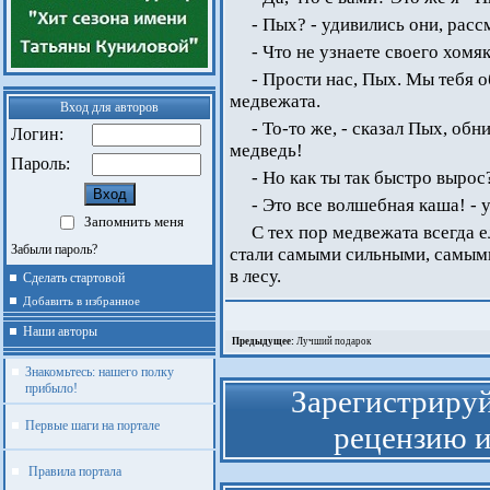
- Пых? - удивились они, расс
- Что не узнаете своего хомя
- Прости нас, Пых. Мы тебя 
медвежата.
Вход для авторов
- То-то же, - сказал Пых, обн
Логин:
медведь!
Пароль:
- Но как ты так быстро вырос
- Это все волшебная каша! - 
Запомнить меня
С тех пор медвежата всегда 
Забыли пароль?
стали самыми сильными, самым
в лесу.
Сделать стартовой
Добавить в избранное
Наши авторы
Предыдущее:
Лучший подарок
Знакомьтесь: нашего полку
прибыло!
Зарегистрируй
Первые шаги на портале
рецензию и
Правила портала