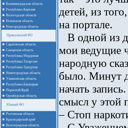
Калининградская область
детей, из того
Республика Карелия
Вологодская область
на портале.
Псковская область
Новгородская область
В одной из д
Приволжский ФО
Cаратовская область
мои ведущие 
Cамарская область
Республика Мордовия
народную сказ
Республика Татарстан
Республика Удмуртия
было. Минут д
Нижегородская область
Ульяновская область
Республика Башкирия
начать запись.
Пермский Край
Оренбурская область
смысл у этой 
Южный ФО
– Стоп наркот
Ростовская область
Краснодарский край
С Уважением,
Волгоградская область