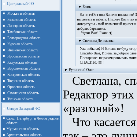
Центральный ФО
Ёжик
Москва и область
Да не стОят они Вашего внимания! Зна
наплевать и забыть. Пишете Вы и так 
Рязанская область
литературы - мой пламенный привет и 
Липецкая область
добрых барышень.
Тамбовская область
Удачи Вам! Ёжик
:)
)
Белгородская область
Светлана Дениженко
Курская область
Уже забыла
:)
И больше не буду огор
Ивановская область
Спасибо Вам, Ирина, за добрые слова
Ярославская область
Постараюсь не разочаровывать моих ч
Калужская область
СПАСИБО!!!!!
Воронежская область
Ручинский Олег
Костромская область
Светлана, сп
Тверская область
Оровская область
Редактор этих
Смоленская область
Тульская область
«разгоняй»!
Северо-Западный ФО
Что касается
Санкт-Петербург и Ленинградская
область
Мурманская область
так – это луч
Архангельская область