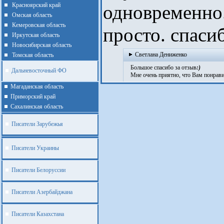
Красноярский край
одновременно
Омская область
Кемеровская область
просто. спасиб
Иркутская область
Новосибирская область
Светлана Дениженко
Томская область
Большое спасибо за отзыв
:)
Дальневосточный ФО
Мне очень приятно, что Вам понравил
Магаданская область
Приморский край
Cахалинская область
Писатели Зарубежья
Писатели Украины
Писатели Белоруссии
Писатели Азербайджана
Писатели Казахстана