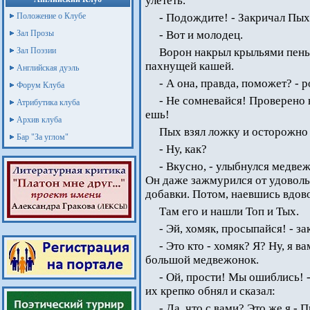
улететь.
Положение о Клубе
- Подождите! - Закричал Пых
Зал Прозы
- Вот и молодец.
Зал Поэзии
Ворон накрыл крыльями пень,
пахнущей кашей.
Английская дуэль
- А она, правда, поможет? - 
Форум Клуба
- Не сомневайся! Проверено 
Атрибутика клуба
ешь!
Архив клуба
Пых взял ложку и осторожно
Бар "За углом"
- Ну, как?
- Вкусно, - улыбнулся медве
Он даже зажмурился от удоволь
добавки. Потом, наевшись вдово
Там его и нашли Топ и Тых.
- Эй, хомяк, просыпайся! - за
- Это кто - хомяк? Я? Ну, я в
большой медвежонок.
- Ой, прости! Мы ошиблись! 
их крепко обнял и сказал:
- Да, что с вами? Это же я - 