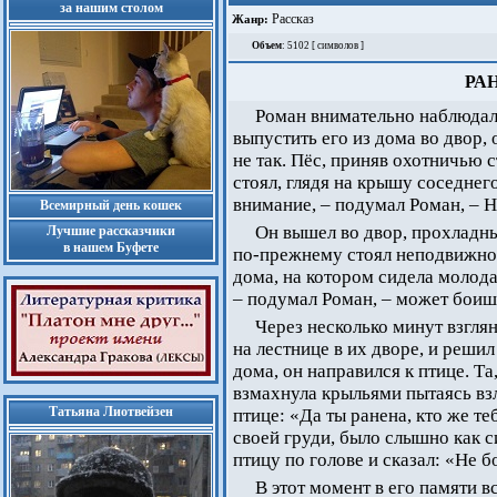
за нашим столом
Рассказ
Жанр:
Объем
: 5102 [ символов ]
РА
Роман внимательно наблюдал 
выпустить его из дома во двор, 
не так. Пёс, приняв охотничью 
стоял, глядя на крышу соседнег
внимание, – подумал Роман, – 
Всемирный день кошек
Он вышел во двор, прохладны
Лучшие рассказчики
в нашем Буфете
по-прежнему стоял неподвижно,
дома, на котором сидела молода
– подумал Роман, – может боишь
Через несколько минут взглян
на лестнице в их дворе, и решил
дома, он направился к птице. Т
взмахнула крыльями пытаясь вз
Татьяна Лиотвейзен
птице: «Да ты ранена, кто же те
своей груди, было слышно как с
птицу по голове и сказал: «Не 
В этот момент в его памяти 