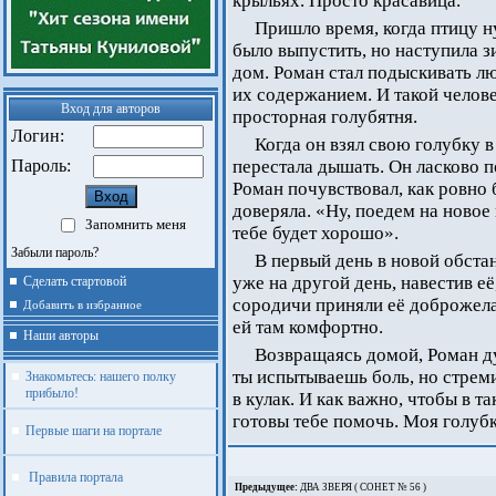
крыльях. Просто красавица.
Пришло время, когда птицу н
было выпустить, но наступила з
дом. Роман стал подыскивать л
их содержанием. И такой челове
Вход для авторов
просторная голубятня.
Логин:
Когда он взял свою голубку в
Пароль:
перестала дышать. Он ласково по
Роман почувствовал, как ровно б
доверяла. «Ну, поедем на новое 
Запомнить меня
тебе будет хорошо».
Забыли пароль?
В первый день в новой обста
уже на другой день, навестив её
Сделать стартовой
сородичи приняли её доброжела
Добавить в избранное
ей там комфортно.
Наши авторы
Возвращаясь домой, Роман ду
ты испытываешь боль, но стрем
Знакомьтесь: нашего полку
прибыло!
в кулак. И как важно, чтобы в 
готовы тебе помочь. Моя голубк
Первые шаги на портале
Правила портала
Предыдущее:
ДВА ЗВЕРЯ ( СОНЕТ № 56 )