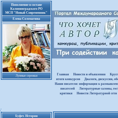
Пополнение в составе
Калининградского РО
МСП "Новый Современник"
Елена Соломатина
Главная
Новости и объявления
Круг
Лунные сережки
итоги конкурсов
Диалоги, дискуссии, о
Наши писатели: информация к размышле
писателей
Литературные салоны, гост
критики
Новости Литературной сети
Буфет. Истории