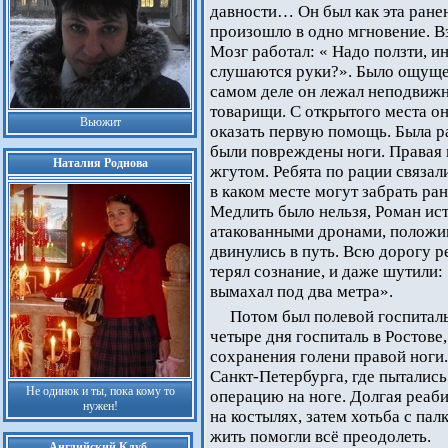
давности… Он был как эта ране
произошло в одно мгновение. В
Мозг работал: « Надо ползти, 
слушаются руки?». Было ощущен
самом деле он лежал неподвиж
товарищи. С открытого места он
Вьюжит
оказать первую помощь. Была ра
были повреждены ноги. Правая н
Наталия Роднова
жгутом. Ребята по рации связал
в каком месте могут забрать ран
Медлить было нельзя, Роман ист
атакованными дронами, положив
двинулись в путь. Всю дорогу ре
терял сознание, и даже шутили: 
вымахал под два метра».
Потом был полевой госпиталь
четыре дня госпиталь в Ростове
сохранения голени правой ноги.
Санкт-Петербурга, где пытались
Не одинок и ты, пока кому то
операцию на ноге. Долгая реаб
нужен!
на костылях, затем хотьба с пал
жить помогли всё преодолеть.
Английский Клуб