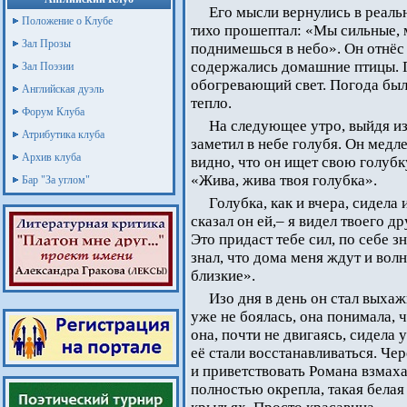
Его мысли вернулись в реальн
Положение о Клубе
тихо прошептал: «Мы сильные, м
Зал Прозы
поднимешься в небо». Он отнёс 
содержались домашние птицы. П
Зал Поэзии
обогревающий свет. Погода был
Английская дуэль
тепло.
Форум Клуба
На следующее утро, выйдя из
Атрибутика клуба
заметил в небе голубя. Он медл
Архив клуба
видно, что он ищет свою голубк
«Жива, жива твоя голубка».
Бар "За углом"
Голубка, как и вчера, сидела 
сказал он ей,– я видел твоего д
Это придаст тебе сил, по себе з
знал, что дома меня ждут и вол
близкие».
Изо дня в день он стал выха
уже не боялась, она понимала, ч
она, почти не двигаясь, сидела
её стали восстанавливаться. Чер
и приветствовать Романа взмаха
полностью окрепла, такая бела