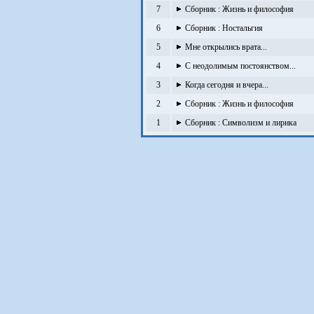
7
Сборник : Жизнь и философия
6
Сборник : Ностальгия
5
Мне открылись врата...
4
С неодолимым постоянством...
3
Когда сегодня и вчера...
2
Сборник : Жизнь и философия
1
Сборник : Символизм и лирика