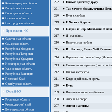
222
Письмо далекому другу
Калининградская область
Республика Карелия
221
Так хочется бежать теченья Лет
Вологодская область
220
Путь к свободе
Псковская область
219
О Чести и Курице.
Новгородская область
218
Олдбой и Сыр. Мегабасня. К ито
Приволжский ФО
217
Я не люблю...
Cаратовская область
216
Виртуальная любовь
Cамарская область
Республика Мордовия
215
В. Шекспир, Сонет №90. Размышл
Республика Татарстан
214
Вариации для Танка и Тещи (Из моло
Республика Удмуртия
Нижегородская область
213
Опыты чистого разума (почти по Ка
Ульяновская область
212
Ниньзя и стрекоза.
Республика Башкирия
Пермский Край
211
Когда еврей пожмет орочу...
Оренбурская область
210
Путь
Южный ФО
209
Весенние истории про Баленка
208
Апрель во дворе
Ростовская область
Краснодарский край
207
Антия и антиты
Волгоградская область