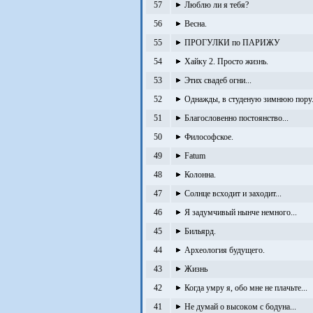
57
Люблю ли я тебя?
56
Весна.
55
ПРОГУЛКИ по ПАРИЖУ
54
Хайку 2. Просто жизнь.
53
Этих свадеб огни...
52
Однажды, в студеную зимнюю пору.
51
Благословенно постоянство...
50
Философское.
49
Fatum
48
Колонна.
47
Солнце всходит и заходит...
46
Я задумчивый нынче немного...
45
Бильярд.
44
Археология будущего.
43
Жизнь
42
Когда умру я, обо мне не плачьте...
41
Не думай о высоком с бодуна...