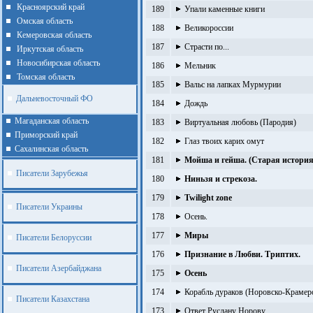
Красноярский край
189
Упали каменные книги
Омская область
188
Великороссии
Кемеровская область
187
Страсти по...
Иркутская область
Новосибирская область
186
Мельник
Томская область
185
Вальс на лапках Мурмурии
Дальневосточный ФО
184
Дождь
Магаданская область
183
Виртуальная любовь (Пародия)
Приморский край
182
Глаз твоих карих омут
Cахалинская область
181
Мойша и гейша. (Старая история
Писатели Зарубежья
180
Ниньзя и стрекоза.
179
Twilight zone
Писатели Украины
178
Осень.
177
Миры
Писатели Белоруссии
176
Признание в Любви. Триптих.
Писатели Азербайджана
175
Осень
174
Корабль дураков (Норовско-Крамер
Писатели Казахстана
173
Ответ Руслану Норову.