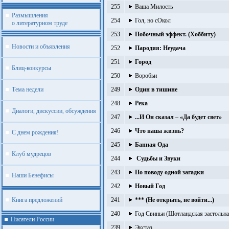
255
Ваша Милость
Размышления
254
Гол, но сОкол
о литературном труде
253
Побочный эффект. (Хоббиту)
Новости и объявления
252
Пародия: Неудача
251
Город
Блиц-конкурсы
250
Воробьи
Тема недели
249
Один в тишине
248
Река
Диалоги, дискуссии, обсуждения
247
...И Он сказал – «Да будет свет»
246
Что наша жизнь?
С днем рождения!
245
Банная Ода
Клуб мудрецов
244
Судьбы и Звуки
243
По поводу одной загадки
Наши Бенефисы
242
Новый Год
Книга предложений
241
*** (Не открыть, не войти...)
240
Год Свиньи (Шотландская застольна
Писатели России
239
Экстаз