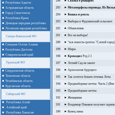
206
Сказка о рыцарях
Республика Адыгея
205
Метаморфозы перевода. Из Виль
Астраханская область
Город Севастополь
204
Кошка и рояль
Республика Крым
203
Выборы в Фудзиямский сельсовет.
Донецкая народная республика
Луганская народная республика
202
Объявления.
201
Все на выборы!
Северо-Кавказский ФО
200
"вся повесть-гротеск "Слепой город
Северная Осетия Алания
199
Миры
Республика Дагестан
Ставропольский край
198
Крокодил
Ред.2.1
Уральский ФО
197
Летний Сад на закате
196
Археология будущего
Cвердловская область
Тюменская область
195
Так хочется бежать теченья Леты
Челябинская область
194
Предвыборные мечты. Часть 2 (Вне 
Курганская область
193
Предвыборные мечты
Сибирский ФО
192
Женщинам
Республика Алтай
191
Владимир Пиваков получает скрипк
Алтайcкий край
190
Конец зимы
Республика Хакассия