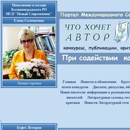
Пополнение в составе
Калининградского РО
МСП "Новый Современник"
Елена Соломатина
Главная
Новости и объявления
Круг
Лунные сережки
итоги конкурсов
Диалоги, дискуссии, о
Наши писатели: информация к размышле
писателей
Литературные салоны, гост
критики
Новости Литературной сети
Буфет. Истории