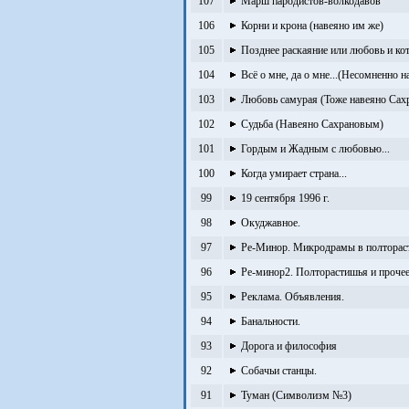
107
Марш пародистов-волкодавов
106
Корни и крона (навеяно им же)
105
Позднее раскаяние или любовь и ко
104
Всё о мне, да о мне...(Несомненно 
103
Любовь самурая (Тоже навеяно Сах
102
Судьба (Навеяно Сахрановым)
101
Гордым и Жадным с любовью...
100
Когда умирает страна...
99
19 сентября 1996 г.
98
Окуджавное.
97
Ре-Минор. Микродрамы в полторас
96
Ре-минор2. Полторастишья и прочее
95
Реклама. Объявления.
94
Банальности.
93
Дорога и философия
92
Собачьи станцы.
91
Туман (Символизм №3)