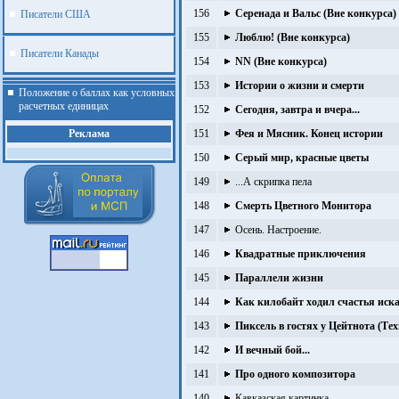
156
Серенада и Вальс (Вне конкурса)
Писатели США
155
Люблю! (Вне конкурса)
Писатели Канады
154
NN (Вне конкурса)
153
Истории о жизни и смерти
Положение о баллах как условных
расчетных единицах
152
Cегодня, завтра и вчера...
Реклама
151
Фея и Мясник. Конец истории
150
Серый мир, красные цветы
149
...А скрипка пела
148
Смерть Цветного Монитора
147
Осень. Настроение.
146
Квадратные приключения
145
Параллели жизни
144
Как килобайт ходил счастья иска
143
Пиксель в гостях у Цейтнота (Те
142
И вечный бой...
.
141
Про одного композитора
140
Кавказская картинка.