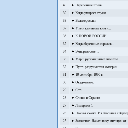
40
Перелетные птицы...
39
Когда умирает страна...
38
Великороссии.
37
Упали каменные книги...
36
K НОВОЙ РОССИИ.
35
Когда березовых сережек...
34
Эмигрантское…
33
Марш русских интеллигентов.
32
Пусть разрушаются империи...
31
19 сентября 1996 г.
30
Окуджавное.
29
Сеть
28
Сливы и Страсти
27
Лимерики-1
26
Ночная сказка. Из сборника «Верте
25
Заявление. Начальнику милиции от..