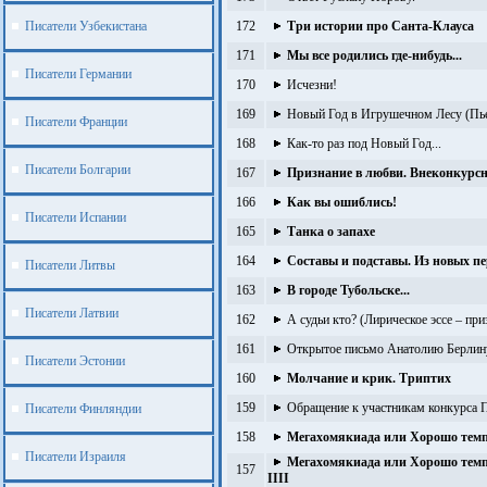
Писатели Узбекистана
172
Три истории про Санта-Клауса
171
Мы все родились где-нибудь...
Писатели Германии
170
Исчезни!
169
Новый Год в Игрушечном Лесу (Пье
Писатели Франции
168
Как-то раз под Новый Год...
Писатели Болгарии
167
Признание в любви. Внеконкурс
166
Как вы ошиблись!
Писатели Испании
165
Танка о запахе
164
Составы и подставы. Из новых пе
Писатели Литвы
163
В городе Тубольске...
Писатели Латвии
162
А судьи кто? (Лирическое эссе – пр
161
Открытое письмо Анатолию Берлину
Писатели Эстонии
160
Молчание и крик. Триптих
159
Обращение к участникам конкур
Писатели Финляндии
158
Мегахомякиада или Хорошо темп
Писатели Израиля
Мегахомякиада или Хорошо темпе
157
IIII