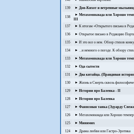
139
Дон-Кихот и ветренные мыльни
Мегахомякиада или Хорошо темпе
138
III
137
К итогам «Открытого письма в Ред
136
Открытое письмо в Редакцию Порта
135
И это все о нем. Обзор стихов кон
134
...и немного о погоде. К обзору с
133
Мегахомякиада или Хорошо темпе
132
Ода сытости
131
Два китайца. (Правдивая истори
130
Жизнь и Смерть сквозь философичес
129
Истории про Баленка - II
128
Истории про Баленка
127
Фаянсовая танка (Эдуарду Снеж
126
Мегахомякиада или Хорошо темперир
125
Минимих
124
Драма любви или Гастро-Эротика