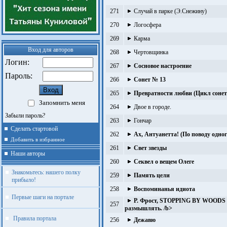
271
Случай в парке (Э.Снежину)
270
Логосфера
269
Карма
Вход для авторов
268
Чертовщинка
Логин:
267
Сосновое настроение
Пароль:
266
Сонет № 13
265
Превратности любви (Цикл сонет
Запомнить меня
264
Двое в городе.
Забыли пароль?
263
Гончар
Сделать стартовой
262
Ах, Антуанетта! (По поводу одно
Добавить в избранное
261
Свет звезды
Наши авторы
260
Секвел о вещем Олеге
Знакомьтесь: нашего полку
259
Память цели
прибыло!
258
Воспоминанья идиота
Первые шаги на портале
Р. Фрост, STOPPING BY WOODS
257
размышлять. /b>
Правила портала
256
Дежавю