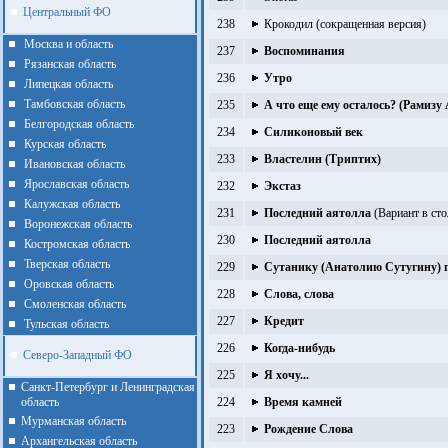
Центральный ФО
238
Крокодил (сокращенная версия)
Москва и область
237
Воспоминания
Рязанская область
236
Утро
Липецкая область
Тамбовская область
235
А что еще ему осталось? (Рамизу
Белгородская область
234
Силиконовый век
Курская область
233
Властелин (Триптих)
Ивановская область
Ярославская область
232
Экстаз
Калужская область
231
Последний аятолла
(Вариант в сто
Воронежская область
230
Последний аятолла
Костромская область
Тверская область
229
Сутанику (Анатолию Сутугину) 
Оровская область
228
Слова, слова
Смоленская область
227
Кредит
Тульская область
226
Когда-нибудь
Северо-Западный ФО
225
Я хочу...
Санкт-Петербург и Ленинградская
область
224
Время камней
Мурманская область
223
Рождение Слова
Архангельская область