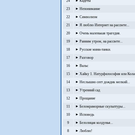
24
Кадеты
23
Непонимание
22
Символизм
21
Я люблю Интернет на рассвете...
20
Очень маленькая трагедия.
19
Ранним утром, на рассвете...
18
Русские мини-танки.
17
Разговор
16
Вальс
15
Хайку 1. Натурфилософия или Кола-
14
Неслышно сеет дождик мелкий...
13
Утренний сад
12
Прощание
11
Беломраморные скульптуры...
10
Исповедь
9
Белолицая колдунья...
8
Люблю!