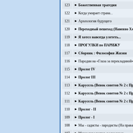
123
Божественная трагедия
122
Когда умирает страна...
121
Археология будущего
120
Переходный пешеход (Навеяно 
119
Я хотел навсегда улететь...
118
ПРОГУЛКИ по ПАРИЖУ
117
Сборник : Философия Жизни
116
Пародии на «Глаза за перекладиной»
115
Пролог IV
114
Пролог III
113
Карусель (Венок сонетов № 2 с 
112
Карусель (Венок сонетов № 2 с 
111
Карусель (Венок сонетов № 2 с П
110
Пролог - II
109
Пролог - I
108
Мы - садисты - пародисты (На прав