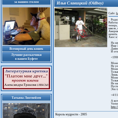
за нашим столом
Илья Славицкий (Oldboy)
Сайт:
h
Родилс
Работа
теперь
школе, 
Америке
ценить 
Хаос к 
На шум
Ищу сл
Всемирный день кошек
Давно 
И отзв
Лучшие рассказчики
<199
в нашем Буфете
Можно 
Не уех
Можно 
Только
Лишь ш
Можно
Только
Не нап
Пусть 
Эти тр
<4/11/
Татьяна Лиотвейзен
А вот 
Verter
http:
Король мудрости - 2005