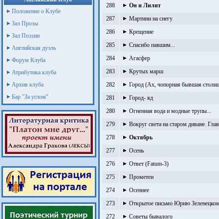
288
Он и Лилит
Положение о Клубе
287
Мартини на снегу
Зал Прозы
286
Крещение
Зал Поэзии
285
Спасибо павшим...
Английская дуэль
284
Агасфер
Форум Клуба
283
Крутых марш
Атрибутика клуба
Архив клуба
282
Город (Ах, чопорная бывшая столиц
Бар "За углом"
281
Город- яд
280
Огненная вода и модные трупы...
279
Вокруг света на старом диване. Глав
278
Октябрь
277
Осень
276
Ответ (Fatum-3)
275
Прометеи
274
Осеннее
273
Открытое письмо Юрию Зеленецкому
272
Советы бывалого