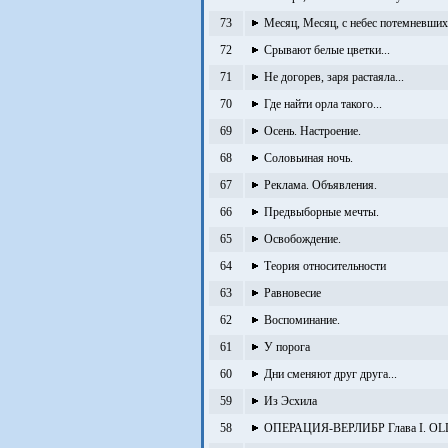
73
Месяц, Месяц, с небес потемневших.
72
Срывают белые цветки...
71
Не догорев, заря растаяла...
70
Где найти орла такого...
69
Осень. Настроение.
68
Соловьиная ночь.
67
Реклама. Объявления.
66
Предвыборные мечты.
65
Освобождение.
64
Теория относительности
63
Равновесие
62
Воспоминание.
61
У порога
60
Дни сменяют друг друга...
59
Из Эсхила
58
ОПЕРАЦИЯ-ВЕРЛИБР Глава I. OLD