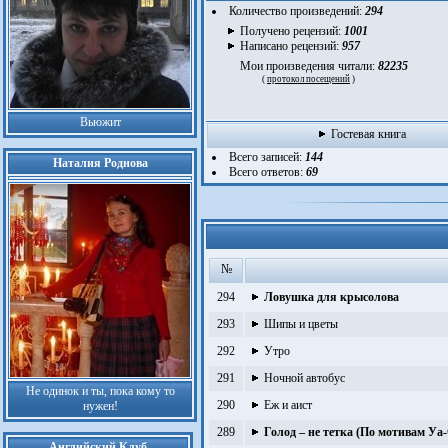
Количество произведений:
294
Получено рецензий:
1001
Написано рецензий:
957
Мои произведения читали:
82235
(
протокол посещений
)
Вьюжит
Гостевая книга
Всего записей:
144
Наталия Роднова
Всего ответов:
69
№
294
Ловушка для крысолова
293
Шипы и цветы
292
Утро
291
Ночной автобус
Не одинок и ты, пока кому то
290
Еж и аист
нужен!
289
Голод – не тетка (По мотивам Уа-
Английский Клуб