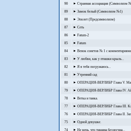
90
Странная ассоциация (Символизм №
89
Замок белый (Символизм №1)
88
Эполет (Предсимволизм)
87
Сеть
86
Fatum-2
85
Fatum
84
Венок сонетов № 1 с комментариям
83
У любви, как у пташки крыль...
82
Я в тебя погружаюсь...
81
Утренний сад
80
ОПЕРАЦИЯ-ВЕРЛИБР Глава V. Ма
79
ОПЕРАЦИЯ-ВЕРЛИБР Глава IV. Ай-я
78
Ветка и танка.
77
ОПЕРАЦИЯ-ВЕРЛИБР Глава III. Кл
76
ОПЕРАЦИЯ-ВЕРЛИБР Глава II. Запи
75
Одной девушке.
74
Не верь, что тишина беззвучна...