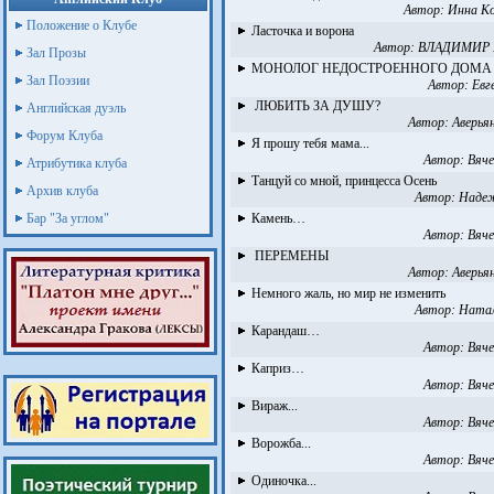
Автор:
Инна К
Положение о Клубе
Ласточка и ворона
Автор:
ВЛАДИМИР
Зал Прозы
МОНОЛОГ НЕДОСТРОЕННОГО ДОМА
Зал Поэзии
Автор:
Евг
ЛЮБИТЬ ЗА ДУШУ?
Английская дуэль
Автор:
Аверья
Форум Клуба
Я прошу тебя мама...
Автор:
Вяче
Атрибутика клуба
Танцуй со мной, принцесса Осень
Архив клуба
Автор:
Надеж
Бар "За углом"
Камень…
Автор:
Вяче
ПЕРЕМЕНЫ
Автор:
Аверья
Немного жаль, но мир не изменить
Автор:
Натал
Карандаш…
Автор:
Вяче
Каприз…
Автор:
Вяче
Вираж...
Автор:
Вяче
Ворожба...
Автор:
Вяче
Одиночка...