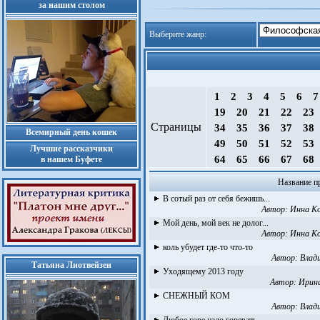
за нашим столом
Выберите жанр:
1
2
3
4
5
6
19
20
21
22
23
Страницы
34
35
36
37
38
Всемирный день кошек
49
50
51
52
53
Лучшие рассказчики
64
65
66
67
68
в нашем Буфете
Название п
В сотый раз от себя бежишь...
Автор:
Инна К
Мой день, мой век не долог...
Автор:
Инна К
коль убудет где-то что-то
Автор:
Влад
Татьяна Лиотвейзен
Уходящему 2013 году
Автор:
Ирин
СНЕЖНЫЙ КОМ
Автор:
Влад