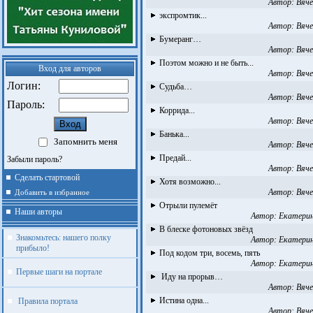
Автор:
Вяче
экспромтик...
Автор:
Вяче
Бумеранг…
Автор:
Вяче
Поэтом можно и не быть...
Вход для авторов
Автор:
Вяче
Логин:
Судьба…
Автор:
Вяче
Пароль:
Коррида...
Автор:
Вяче
Банька...
Запомнить меня
Автор:
Вяче
Предай...
Забыли пароль?
Автор:
Вяче
Сделать стартовой
Хотя возможно...
Автор:
Вяче
Добавить в избранное
Отрыли пулемёт
Наши авторы
Автор:
Екатери
В блеске фотоновых звёзд
Знакомьтесь: нашего полку
Автор:
Екатери
прибыло!
Под кодом три, восемь, пять
Автор:
Екатери
Первые шаги на портале
Иду на прорыв…
Автор:
Вяче
Истина одна...
Правила портала
Автор:
Вяче