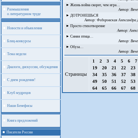
Жизнь война скорее, чем игра…
Размышления
Автор:
Вяче
о литературном труде
ДОТРОНЕШЬСЯ
Автор:
Федоровская Александра
Просто стихотворение
Новости и объявления
Автор:
Алек
Синяя птица…
Блиц-конкурсы
Автор:
Вяче
Обуза…
Автор:
Вяче
Тема недели
1
2
3
4
5
6
Диалоги, дискуссии, обсуждения
19
20
21
22
23
Страницы
34
35
36
37
38
С днем рождения!
49
50
51
52
53
64
65
66
67
68
Клуб мудрецов
Наши Бенефисы
Книга предложений
Писатели России