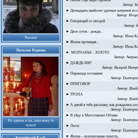
Любое горе надо горевать
Автор:
Б
Двенадцать наиболее удачных катренов из 
Автор:
Игорь
Говорящий со звездой
Автор:
Двое суток - дожди...
Автор:
Инна К
Вьюжит
Жизнь пропащая...
Автор:
Инна К
Наталия Роднова
МОЛЧАНЬЕ - ЗОЛОТО
Автор:
Аверья
ДАЖДЬ МИ!
Автор:
Валерий Митр
Пирамида осознания
Автор:
Екатери
ПРИГОВОР
Автор:
Влад
ТРОПА
Автор:
Влад
А давай я тебе расскажу, как рождались со
Автор:
Екатери
Я уйду в Магелланово Облако
Автор:
Екатери
Не одинок и ты, пока кому то
нужен!
Логос
Автор:
Екатери
Жизнь – недописанная повесть...
Английский Клуб