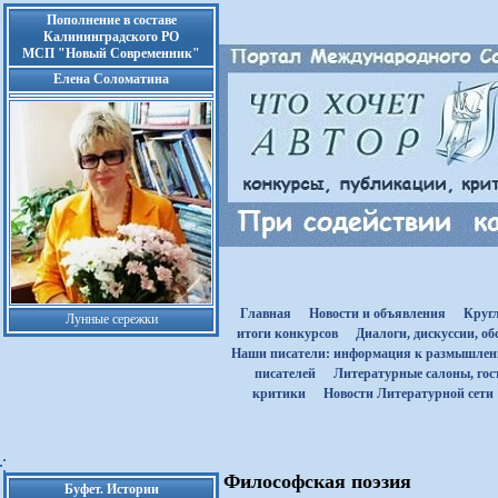
Пополнение в составе
Калининградского РО
МСП "Новый Современник"
Елена Соломатина
Главная
Новости и объявления
Круг
Лунные сережки
итоги конкурсов
Диалоги, дискуссии, о
Наши писатели: информация к размышле
писателей
Литературные салоны, гост
критики
Новости Литературной сети
Философская поэзия
Буфет. Истории