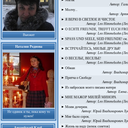
Магик
Автор:
Гал
Молчу...
Автор:
Артю
Я ВЕРЮ В СВЕТЛОЕ И ЧИСТОЕ
Автор:
Leo Himmelsohn (Ле
O ECHTE FREUNDE, TREFFT EUCH FRO
Автор:
Leo Himmelsohn (Ле
Вьюжит
SPASS UND SEELE, SEID FREUNDE! см.
Автор:
Leo Himmelsohn (Ле
Наталия Роднова
ВСТРЕЧАЙТЕСЬ, МИЛЫЕ ДРУЗЬЯ!
Автор:
Leo Himmelsohn (Ле
О ВЕСЕЛЬЕ, ВЕСЕЛЬЕ!
Автор:
Leo Himmelsohn (Ле
Обман
Автор:
Владимир
Притча о Свободе
Автор:
Владимир
Из набросков моего письма матери
Автор:
Елена
МНЕ МАЖОР МИЛЕЙ МИНОРА
Автор:
Leo Himmelsohn (Ле
Моим дочерям.
Автор:
Юрий Владимирович Х
Не одинок и ты, пока кому то
нужен!
Мне было сорок.
Автор:
Юрий Владимирович Х
Жизнь на виду (венок сонетов)
Английский Клуб