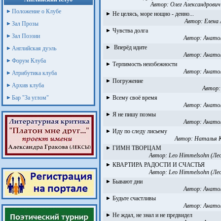
Автор:
Олег Александрович
Положение о Клубе
Не целясь, море нощно - денно...
Автор:
Елена
Зал Прозы
Чувства долга
Зал Поэзии
Автор:
Анато
Вперёд идите
Английская дуэль
Автор:
Анато
Форум Клуба
Терпимость неизбежности
Автор:
Анато
Атрибутика клуба
Погружение
Архив клуба
Автор
Бар "За углом"
Всему своё время
Автор:
Анато
Я не пишу поэмы
Автор:
Анато
Иду по следу лисьему
Автор:
Наталья 
ГИМН ТВОРЦАМ
Автор:
Leo Himmelsohn (Ле
КВАРТИРА РАДОСТИ И СЧАСТЬЯ
Автор:
Leo Himmelsohn (Ле
Бывают дни
Автор:
Анато
Будьте счастливы
Автор:
Анато
Не ждал, не знал и не предвидел