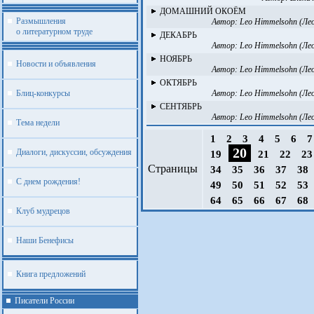
ДОМАШНИЙ ОКОЁМ
Размышления
Автор:
Leo Himmelsohn (Ле
о литературном труде
ДЕКАБРЬ
Автор:
Leo Himmelsohn (Ле
НОЯБРЬ
Новости и объявления
Автор:
Leo Himmelsohn (Ле
ОКТЯБРЬ
Блиц-конкурсы
Автор:
Leo Himmelsohn (Ле
СЕНТЯБРЬ
Автор:
Leo Himmelsohn (Ле
Тема недели
1
2
3
4
5
6
20
Диалоги, дискуссии, обсуждения
19
21
22
2
Страницы
34
35
36
37
38
С днем рождения!
49
50
51
52
53
64
65
66
67
68
Клуб мудрецов
Наши Бенефисы
Книга предложений
Писатели России