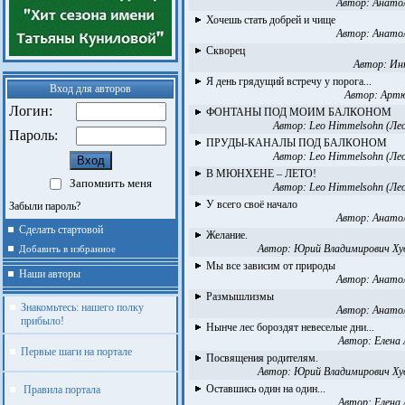
Автор:
Анато
Хочешь стать добрей и чище
Автор:
Анато
Скворец
Автор:
Ин
Я день грядущий встречу у порога...
Вход для авторов
Автор:
Артю
Логин:
ФОНТАНЫ ПОД МОИМ БАЛКОНОМ
Автор:
Leo Himmelsohn (Ле
Пароль:
ПРУДЫ-КАНАЛЫ ПОД БАЛКОНОМ
Автор:
Leo Himmelsohn (Ле
В МЮНХЕНЕ – ЛЕТО!
Запомнить меня
Автор:
Leo Himmelsohn (Ле
У всего своё начало
Забыли пароль?
Автор:
Анато
Сделать стартовой
Желание.
Автор:
Юрий Владимирович Х
Добавить в избранное
Мы все зависим от природы
Наши авторы
Автор:
Анато
Размышлизмы
Знакомьтесь: нашего полку
Автор:
Анато
прибыло!
Нынче лес бороздят невеселые дни...
Автор:
Елена
Первые шаги на портале
Посвящения родителям.
Автор:
Юрий Владимирович Х
Оставшись один на один...
Правила портала
Автор:
Елена