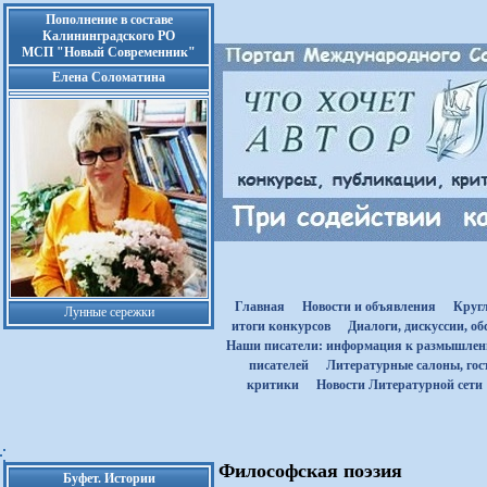
Пополнение в составе
Калининградского РО
МСП "Новый Современник"
Елена Соломатина
Главная
Новости и объявления
Круг
Лунные сережки
итоги конкурсов
Диалоги, дискуссии, о
Наши писатели: информация к размышле
писателей
Литературные салоны, гост
критики
Новости Литературной сети
Философская поэзия
Буфет. Истории