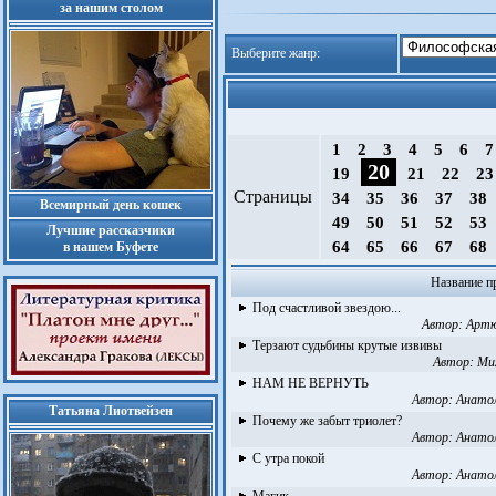
за нашим столом
Выберите жанр:
1
2
3
4
5
6
20
19
21
22
2
Страницы
34
35
36
37
38
Всемирный день кошек
49
50
51
52
53
Лучшие рассказчики
64
65
66
67
68
в нашем Буфете
Название п
Под счастливой звездою...
Автор:
Артю
Терзают судьбины крутые извивы
Автор:
Ми
НАМ НЕ ВЕРНУТЬ
Автор:
Анато
Татьяна Лиотвейзен
Почему же забыт триолет?
Автор:
Анато
С утра покой
Автор:
Анато