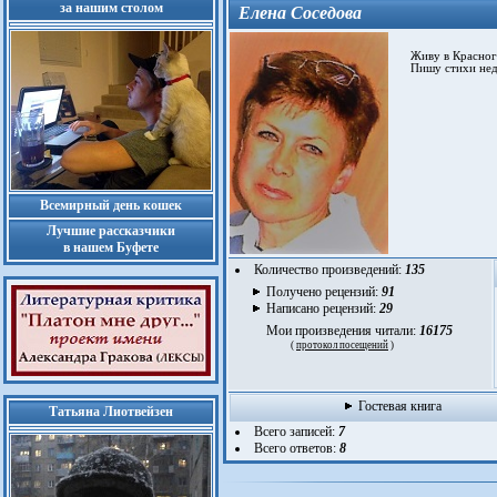
за нашим столом
Елена Соседова
Живу в Красного
Пишу стихи недав
Всемирный день кошек
Лучшие рассказчики
в нашем Буфете
Количество произведений:
135
Получено рецензий:
91
Написано рецензий:
29
Мои произведения читали:
16175
(
протокол посещений
)
Гостевая книга
Татьяна Лиотвейзен
Всего записей:
7
Всего ответов:
8