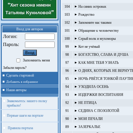
104
На синих островах
103
Рождество
102
Запомните нас такими
Вход для авторов
101
Обращение к человечеству
Логин:
100
Серый волк и мухоморы
Пароль:
99
Кот не учёный
98
БОГАТСТВО, СЛАВА И ДУША
Запомнить меня
97
КАК МНЕ ТЕБЯ УЗНАТЬ
Забыли пароль?
96
О ДНЯХ, КОТОРЫХ НЕ ВЕРНУТ
Сделать стартовой
95
НОЧЬ РВЁТСЯ ТОНКОЙ ПАУТИ
Добавить в избранное
94
УХОДИЛА ОСЕНЬ
Наши авторы
93
ИЗДЕРЖКИ ВОСПИТАНИЯ
Знакомьтесь: нашего полку
92
НЕ ПТИЦА
прибыло!
91
СЕДИНА С ПОЗОЛОТОЙ
Первые шаги на портале
90
МОИ ПЕЧАЛИ
89
ЗАЗЕРКАЛЬЕ
Правила портала