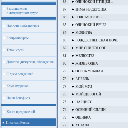
88
ОДИНОКОЙ ПТИЦЕЙ...
Размышления
87
ЗИМА ИЗ ДЕТСТВА
о литературном труде
86
РОДНАЯ КРОВЬ
85
ОДИНОКИЙ ВЕЧЕР
Новости и объявления
84
МОЛИТВА
Блиц-конкурсы
83
РОЖДЕСТВЕНСКАЯ НОЧЬ
82
МНЕ СНИЛСЯ СОН
Тема недели
81
ЖЕЛЮСТЕР
Диалоги, дискуссии, обсуждения
80
ЖИЗНЬ ОДНА
79
ОСЕНЬ УНЫЛАЯ
С днем рождения!
78
АПРЕЛЬ
Клуб мудрецов
77
МОЙ МУЗ
76
МОЙ ДОРОГОЙ
Наши Бенефисы
75
НАРЦИСС
74
ОСЕННИЙ СПЛИН
Книга предложений
73
ОШИБКА
Писатели России
72
УСТАЛА