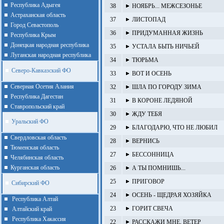
Республика Адыгея
38
НОЯБРЬ... МЕЖСЕЗОНЬЕ
Астраханская область
37
ЛИСТОПАД
Город Севастополь
36
ПРИДУМАННАЯ ЖИЗНЬ
Республика Крым
Донецкая народная республика
35
УСТАЛА БЫТЬ НИЧЬЕЙ
Луганская народная республика
34
ТЮРЬМА
Северо-Кавказский ФО
33
ВОТ И ОСЕНЬ
Северная Осетия Алания
32
ШЛА ПО ГОРОДУ ЗИМА
Республика Дагестан
31
В КОРОНЕ ЛЕДЯНОЙ
Ставропольский край
30
ЖДУ ТЕБЯ
Уральский ФО
29
БЛАГОДАРЮ, ЧТО НЕ ЛЮБИЛ
Cвердловская область
28
ВЕРНИСЬ
Тюменская область
27
БЕССОННИЦА
Челябинская область
Курганская область
26
А ТЫ ПОМНИШЬ...
25
ПРИГОВОР
Сибирский ФО
24
ОСЕНЬ - ЩЕДРАЯ ХОЗЯЙКА
Республика Алтай
23
ГОРИТ СВЕЧА
Алтайcкий край
Республика Хакассия
22
РАССКАЖИ МНЕ, ВЕТЕР