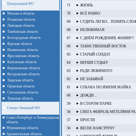
Центральный ФО
71
ЖИЗНЬ
Москва и область
70
ВСЁ РАВНО
Рязанская область
69
СУДИТЬ ЛЕГКО... ПОНЯТЬ СЛО
Липецкая область
68
НЕЛЮБИМАЯ
Тамбовская область
Белгородская область
67
С ДНЁМ РОЖДЕНИЯ, ФАНИЯ!!!
Курская область
66
ТАИНСТВЕННЫЙ ВОСТОК
Ивановская область
65
СТАРЫЙ СОЛДАТ
Ярославская область
Калужская область
64
ВЕРШИ СУДЬБУ
Воронежская область
63
РАДИ ЛЮБИМОГО
Костромская область
62
НЕ ЗАБЫВАЙ
Тверская область
Оровская область
61
СОБАКА ПО ИМЕНИ МАЙКА
Смоленская область
60
ДОЖДИ...
Тульская область
59
В СТАРОМ ПАРКЕ
Северо-Западный ФО
58
СНЕГА ФЕВРАЛЬ МЕТЕЛЯМИ РА
Санкт-Петербург и Ленинградская
57
ПРОСТИ
область
Мурманская область
56
ВЕСНЕ НАВСТРЕЧУ
Архангельская область