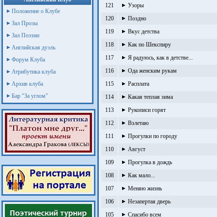
121
Узоры
Положение о Клубе
120
Поздно
Зал Прозы
119
Вкус детства
Зал Поэзии
118
Как по Шекспиру
Английская дуэль
117
Я радуюсь, как в детстве...
Форум Клуба
116
Ода женским рукам
Атрибутика клуба
Архив клуба
115
Расплата
Бар "За углом"
114
Какая теплая зима
113
Рукописи горят
112
Взлетаю
111
Прогулки по городу
110
Август
109
Прогулка в дождь
108
Как мало...
107
Меняю жизнь
106
Незапертая дверь
105
Спасибо всем