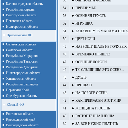
55
ОДИНОКИЙ ФЕВРАЛЬ
Калининградская область
54
ПРЕДЗИМЬЕ
Республика Карелия
Вологодская область
53
ОСЕННЯЯ ГРУСТЬ
Псковская область
52
ИГРУШКА
Новгородская область
51
ЗАНАВЕШУ ТУМАНАМИ ОКНА.
Приволжский ФО
50
ЦВЕТ НОЧИ
Cаратовская область
49
НАБРОШУ ШАЛЬ ИЗ ГОЛУБЫХ
Cамарская область
48
ВРЕМЕЧКО ПРИШЛО
Республика Мордовия
Республика Татарстан
47
ОСЕННИЕ ДОРОГИ
Республика Удмуртия
46
ТЫ СЛЫШИШЬ? ЭТО ОСЕНЬ...
Нижегородская область
45
ДУЭЛЬ
Ульяновская область
Республика Башкирия
44
ПРОЩАЮ
Пермский Край
43
НА ПОРОГЕ ОСЕНЬ
Оренбурская область
42
КАК ПРЕКРАСЕН ЭТОТ МИР
Южный ФО
41
ЖЕНЩИНА И ОСЕНЬ
Ростовская область
40
РАСТОПТАННАЯ ДУША
Краснодарский край
39
ЗА ВСЁ НУЖНО ПЛАТИТЬ
Волгоградская область