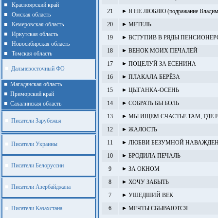
Красноярский край
21
Я НЕ ЛЮБЛЮ (подражание Владим
Омская область
Кемеровская область
20
МЕТЕЛЬ
Иркутская область
19
ВСТУПИВ В РЯДЫ ПЕНСИОНЕР
Новосибирская область
18
ВЕНОК МОИХ ПЕЧАЛЕЙ
Томская область
17
ПОЦЕЛУЙ ЗА ЕСЕНИНА
Дальневосточный ФО
16
ПЛАКАЛА БЕРЁЗА
Магаданская область
15
ЦЫГАНКА-ОСЕНЬ
Приморский край
14
СОБРАТЬ БЫ БОЛЬ
Cахалинская область
13
МЫ ИЩЕМ СЧАСТЬЕ ТАМ, ГДЕ 
Писатели Зарубежья
12
ЖАЛОСТЬ
11
ЛЮБВИ БЕЗУМНОЙ НАВАЖДЕН
Писатели Украины
10
БРОДИЛА ПЕЧАЛЬ
Писатели Белоруссии
9
ЗА ОКНОМ
8
ХОЧУ ЗАБЫТЬ
Писатели Азербайджана
7
УШЕДШИЙ ВЕК
Писатели Казахстана
6
МЕЧТЫ СБЫВАЮТСЯ