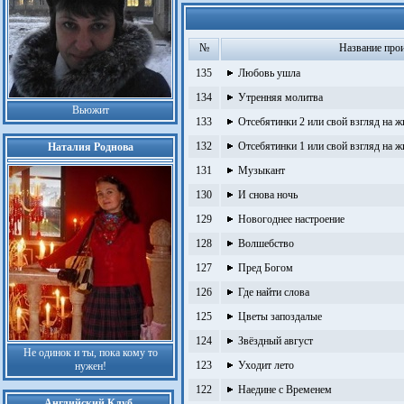
№
Название про
135
Любовь ушла
134
Утренняя молитва
Вьюжит
133
Отсебятинки 2 или свой взгляд на ж
132
Отсебятинки 1 или свой взгляд на ж
Наталия Роднова
131
Музыкант
130
И снова ночь
129
Новогоднее настроение
128
Волшебство
127
Пред Богом
126
Где найти слова
125
Цветы запоздалые
124
Звёздный август
Не одинок и ты, пока кому то
123
Уходит лето
нужен!
122
Наедине с Временем
Английский Клуб