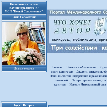
Пополнение в составе
Калининградского РО
МСП "Новый Современник"
Елена Соломатина
Главная
Новости и объявления
Круг
Лунные сережки
итоги конкурсов
Диалоги, дискуссии, о
Наши писатели: информация к размышле
писателей
Литературные салоны, гост
критики
Новости Литературной сети
Буфет. Истории