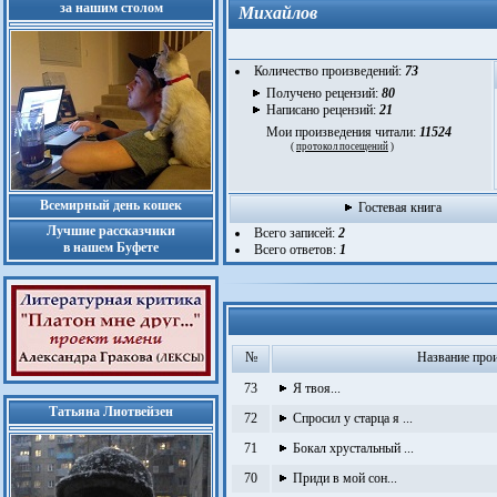
за нашим столом
Михайлов
Количество произведений:
73
Получено рецензий:
80
Написано рецензий:
21
Мои произведения читали:
11524
(
протокол посещений
)
Всемирный день кошек
Гостевая книга
Лучшие рассказчики
Всего записей:
2
в нашем Буфете
Всего ответов:
1
№
Название про
73
Я твоя...
Татьяна Лиотвейзен
72
Спросил у старца я ...
71
Бокал хрустальный ...
70
Приди в мой сон...