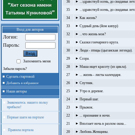
36
...здравствуй осень, до свиданья лет
35
...здравствуй осень, до свиданья лет
34
Как жизнь?
33
Судный день (йом кипур)
Вход для авторов
32
...что жизнь моя?
Логин:
31
Сказки гончарного круга.
Пароль:
30
Люди - птицы (цыганская легенда).
29
Ссора.
Запомнить меня
28
Маша ищет красоту (из цикла).
Забыли пароль?
27
... жизнь - листы календаря.
Сделать стартовой
26
Спутник.
Добавить в избранное
25
Утро в деревне.
Наши авторы
24
Первый шаг.
Знакомьтесь: нашего полку
прибыло!
23
Прыжок.
22
... признание в ночи.
Первые шаги на портале
21
Вползает ночь в разлом окна...
Правила портала
20
Любовь Женщины.