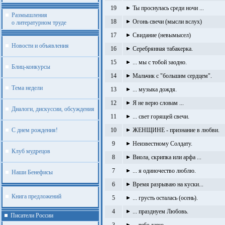
19
Ты проснулась среди ночи ...
Размышления
18
Огонь свечи (мысли вслух)
о литературном труде
17
Свидание (невымысел)
Новости и объявления
16
Серебрянная табакерка.
15
... мы с тобой заодно.
Блиц-конкурсы
14
Мальчик с "большим сердцем".
Тема недели
13
... музыка дождя.
12
Я не верю словам ...
Диалоги, дискуссии, обсуждения
11
... свет горящей свечи.
С днем рождения!
10
ЖЕНЩИНЕ - признание в любви.
9
Неизвестному Солдату.
Клуб мудрецов
8
Виола, скрипка или арфа ...
7
... я одиночество люблю.
Наши Бенефисы
6
Время разрываю на куски...
Книга предложений
5
... грусть осталась (осень).
4
... празднуем Любовь.
Писатели России