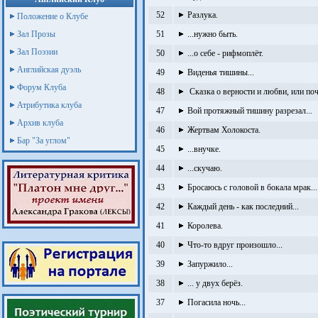
52
Разлука.
Положение о Клубе
Зал Прозы
51
...нужно быть.
Зал Поэзии
50
...о себе - рифмоплёт.
Английская дуэль
49
Виденья тишины...
Форум Клуба
48
Сказка о верности и любви, или по
Атрибутика клуба
47
Вой протяжный тишину разрезал...
Архив клуба
46
Жертвам Холокоста.
Бар "За углом"
45
...внучке.
44
...скучаю.
43
Бросаюсь с головой в бокала мрак...
42
Каждый день - как последний...
41
Королева.
40
Что-то вдруг произошло...
39
Запуржило...
38
... у двух берёз.
37
Погасила ночь...