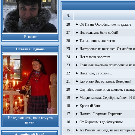
№
28
Об Иване Охлобыстине и гаджете
27
Позволь мне быть собой!
Вьюжит
26
Ты казнишь меня легко
25
Настроение не весеннее. От любви и 
Наталия Роднова
24
Нет у меня золотых.
23
Если имя зачем-то приколочено на н
22
Накатило, с грозой…
21
Как мало Вас осталось, Ветераны!
20
Случайно зацепится словом, взгляд
19
Мандельштам. Серебряный век. И
18
Красный бант
17
Памяти Людмилы Гурченко
Не одинок и ты, пока кому то
16
От Хиросимы до Фукусимы
нужен!
15
Ах Россия, ах беда, на все четыре с
Английский Клуб