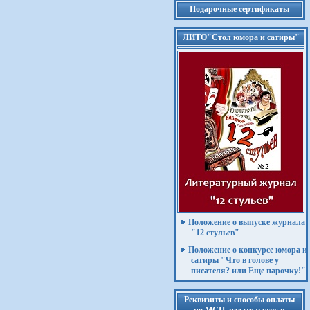
Подарочные сертификаты
ЛИТО"Стол юмора и сатиры"
Положение о выпуске журнала
"12 стульев"
Положение о конкурсе юмора и
сатиры "Что в голове у
писателя? или Еще парочку!"
Реквизиты и способы оплаты