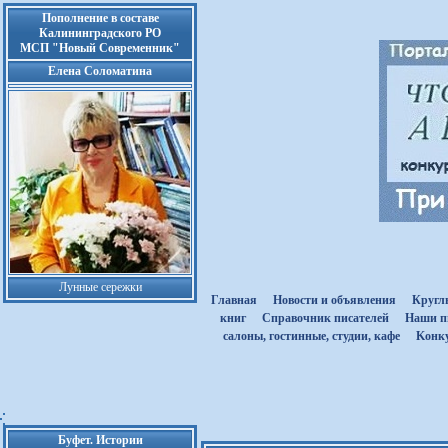
Пополнение в составе
Калининградского РО
МСП "Новый Современник"
Елена Соломатина
Лунные сережки
Главная
Новости и объявления
Кругл
книг
Cправочник писателей
Наши п
салоны, гостинные, студии, кафе
Kонк
Буфет. Истории