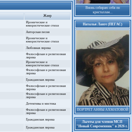
Вновь собираю себя по
кристаллам...
Жанр
Иронические и
Наталья Ланге (ПЕГАС)
юмористические стихи
Авторская песня
Иронические и
юмористические стихи
Любовная лирика
Философская и религиозная
лирика
Иронические и
юмористические стихи
Философская и религиозная
лирика
Гражданская лирика
Философская и религиозная
лирика
Философская и религиозная
лирика
Детективы и мистика
ПОРТРЕТ АННЫ АХМАТОВОЙ
Философская и религиозная
лирика
Гражданская лирика
Льготы для членов МСП
"Новый Современник" в 2026 г.
Гражданская лирика