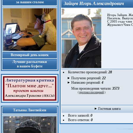
за нашим столом
Зайцев Игорь Александрович
Игорь Зайцев. Жив
Писатель. Выпускн
С 2005 года член 
Журналист.Член Со
Всемирный день кошек
Лучшие рассказчики
в нашем Буфете
Количество произведений:
28
Получено рецензий:
22
Написано рецензий:
4
Мои произведения читали:
3573
(
протокол посещений
)
Гостевая книга
Татьяна Лиотвейзен
Всего записей:
0
Всего ответов:
0