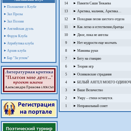
14
Памяти Саши Тюкаева
Положение о Клубе
13
Арктика, мальчик, Арктика…
Зал Прозы
12
Походная песня шестого отдела
Зал Поэзии
11
Как легко и естественно,братцы
Английская дуэль
10
Двое, пока не ангелы
Форум Клуба
9
Нет мудрости еще молчать
Атрибутика клуба
Архив клуба
8
Мамины руки
Бар "За углом"
7
Бегу на станцию
6
Теория игр
5
Осинковские страдания
4
БЕЛЫЙ АНГЕЛ МОЕГО ОДИНОЧ
3
Ваше Величество
2
Умру – стихи останутся.
1
Неправильный сонет