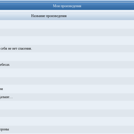
Мои произведения
Название произведения
себя не нет спасения.
ебесах
ом
 Дальше…
тороны