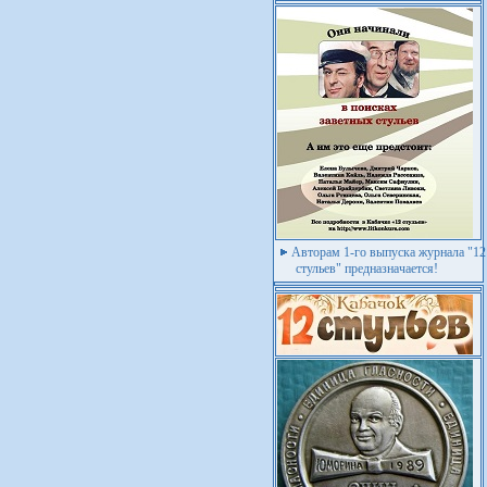
Авторам 1-го выпуска журнала "12
стульев" предназначается!