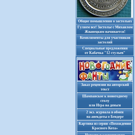
Общие помышления о застольях
Гуляем все! Застолье с Михаилом
Жванецким начинается!
Комплименты для участников
застолий
Cпециальные предложения
от Кабачка "12 стульев"
Заказ рецензии на авторский
текст
Шампанское к новогоднему
столу
или Игра на деньги
2 экз. журнала в обмен
на анекдоты о Бендере
Картина из серии «Похождения
Красного Кота»