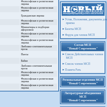
Философская и религиозная
лирика
Философская и религиозная
лирика
Гражданская лирика
Устав, Положения, документы для
Философская и религиозная
приема
лирика
Миниатюры и подборки
Билеты МСП
афоризмов
Философская и религиозная
Форум для членов МСП
лирика
Философская и религиозная
лирика
Состав МСП
Любовно-сентиментальная
"Новый Современник"
проза
Список Действительных членов
Пьесы
МСП
Байки
Список членов МСП
Любовно-сентиментальная
проза
Планета Рать
Философская и религиозная
лирика
Философская и религиозная
Региональные отделения МСП
лирика
"Новый Современник"
Философская и религиозная
лирика
Литературные объединения
МСП
"Новый Современник"