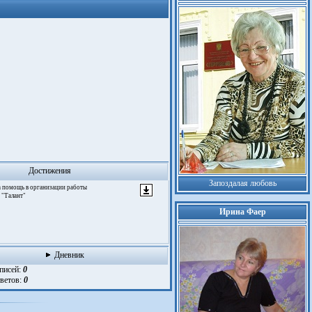
Достижения
Запоздалая любовь
За помощь в организации работы
 "Талант"
Ирина Фаер
Дневник
аписей:
0
тветов:
0