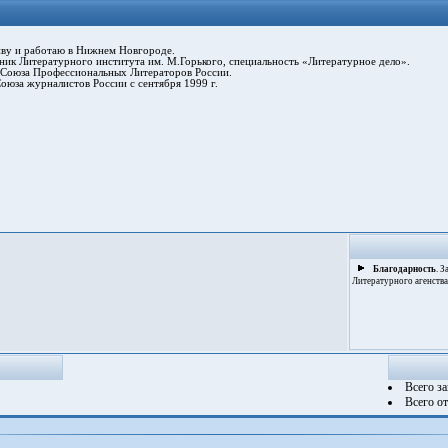
у и работаю в Нижнем Новгороде.
ик Литературного института им. М.Горького, специальность «Литературное дело».
Союза Профессиональных Литераторов России.
юза журналистов России с сентября 1999 г.
Благодарность
. 
Литературного агенства
Всего з
Всего о