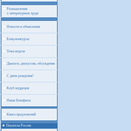
Размышления
о литературном труде
Новости и объявления
Блиц-конкурсы
Тема недели
Диалоги, дискуссии, обсуждения
С днем рождения!
Клуб мудрецов
Наши Бенефисы
Книга предложений
Писатели России