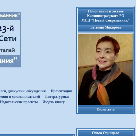
Пополнение в составе
Калининградского РО
МСП "Новый Современник"
Татьяна Макарова
оги, дискуссии, обсуждения
Презентации
ения и союзы писателей
Литературные
Издательские проекты
Издать книгу
Весна света
Ольга Одинцова