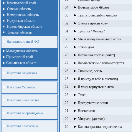
Красноярский край
34
Почему море Чёрное
Омская область
Кемеровская область
33
Тем, кто не любит молоко
Иркутская область
32
Очень вырасти хочу
Новосибирская область
31
Триптих "Феникс"
Томская область
30
Мы в плену банальных истин
Дальневосточный ФО
29
Отчий дом
Магаданская область
28
Незванная гостья (сонет)
Приморский край
Cахалинская область
27
Давай сбежим с тобой от суеты
26
Спой мне, осень
Писатели Зарубежья
25
Я приеду к тебе в листопад
24
Я хочу вернуться в лето
Писатели Украины
23
Танец
Писатели Белоруссии
22
Предчувствие осени
21
Ностальгия
Писатели Азербайджана
20
Миндаль (диптих)
Писатели Казахстана
19
Как эта красота недолговечна