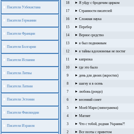
18
Я уйду с бродячим цирком
Писатели Узбекистана
17
Странности писателей
16
Сложная наука
Писатели Германии
15
Перебор
Писатели Франции
14
Верное средство
13
я был подвижным
Писатели Болгарии
12
я тайны вдохновенья не постиг
11
капризка
Писатели Испании
10
где это было
Писатели Литвы
9
день для двоих (акростих)
8
шагну я в осень
Писатели Латвии
7
любовь (рондо)
Писатели Эстонии
6
весенний сонет
5
Моей Мари (липограмма)
Писатели Финляндии
4
Магнит
3
Что с тобой, родная Украина?!
Писатели Израиля
2
Все поэты с приветом