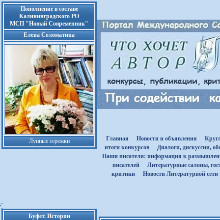
Пополнение в составе
Калининградского РО
МСП "Новый Современник"
Елена Соломатина
Главная
Новости и объявления
Круг
Лунные сережки
итоги конкурсов
Диалоги, дискуссии, о
Наши писатели: информация к размышле
писателей
Литературные салоны, гост
критики
Новости Литературной сети
Буфет. Истории