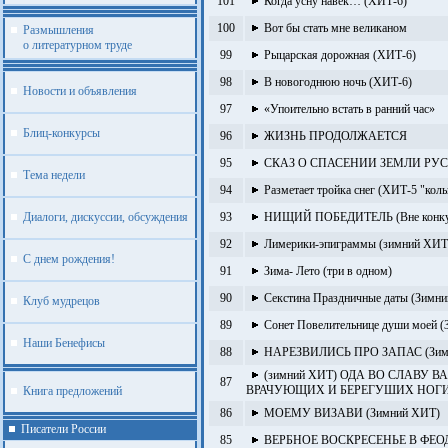
101
Когда усну навек… (ХИТ-6)
100
Вот бы стать мне великаном
Размышления
о литературном труде
99
Рыцарская дорожная (ХИТ-6)
98
В новогоднюю ночь (ХИТ-6)
Новости и объявления
97
«Упоительно встать в ранний час»
Блиц-конкурсы
96
ЖИЗНЬ ПРОДОЛЖАЕТСЯ
95
СКАЗ О СПАСЕНИИ ЗЕМЛИ РУ
Тема недели
94
Разметает тройка снег (ХИТ-5 "коль
Диалоги, дискуссии, обсуждения
93
НИЩИЙ ПОБЕДИТЕЛЬ (Вне конку
92
Лимерики-эпиграммы (зимний ХИТ
С днем рождения!
91
Зима- Лето (три в одном)
90
Секстина Праздничные даты (Зимн
Клуб мудрецов
89
Сонет Повелительнице души моей 
Наши Бенефисы
88
НАРЕЗВИЛИСЬ ПРО ЗАПАС (Зим
(зимний ХИТ) ОДА ВО СЛАВУ 
87
ВРАЧУЮЩИХ И БЕРЕГУШИХ НОГИ
Книга предложений
86
МОЕМУ ВИЗАВИ (Зимний ХИТ)
Писатели России
85
ВЕРБНОЕ ВОСКРЕСЕНЬЕ В ФЕ