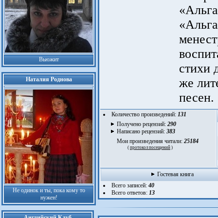
«Альга
«Альга
менест
воспит
Вьюжит
стихи 
Наталия Роднова
же лит
песен.
Количество произведений:
131
Получено рецензий:
290
Написано рецензий:
383
Мои произведения читали:
25184
(
протокол посещений
)
Гостевая книга
Всего записей:
40
Не одинок и ты, пока кому то
Всего ответов:
13
нужен!
Английский Клуб