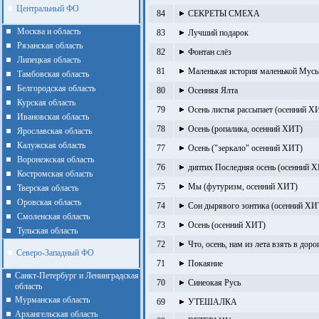
Центральный ФО
84
СЕКРЕТЫ СМЕХА
Москва и область
83
Лучший подарок
Рязанская область
82
Фонтан слёз
Липецкая область
81
Маленькая история маленькой Мусь
Тамбовская область
Белгородская область
80
Осенняя Ялта
Курская область
79
Осень листья рассыпает (осенний Х
Ивановская область
78
Осень (ропалика, осенний ХИТ)
Ярославская область
Калужская область
77
Осень ("зеркало" осенний ХИТ)
Воронежская область
76
диптих Последняя осень (осенний 
Костромская область
75
Мы (футуризм, осенний ХИТ)
Тверская область
Оровская область
74
Сон дырявого зонтика (осенний ХИ
Смоленская область
73
Осень (осенний ХИТ)
Тульская область
72
Что, осень, нам из лета взять в дор
Северо-Западный ФО
71
Покаяние
Санкт-Петербург и Ленинградская
70
Синеокая Русь
область
Мурманская область
69
УТЕШАЛКА
Архангельская область