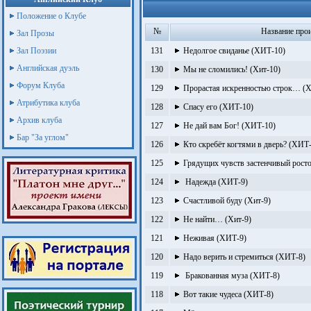
Положение о Клубе
№
Название про
Зал Прозы
Зал Поэзии
131
Недолгое свиданье (ХИТ-10)
Английская дуэль
130
Мы не сломились! (Хит-10)
Форум Клуба
129
Прорастая искренностью строк… (Х
Атрибутика клуба
128
Спасу его (ХИТ-10)
Архив клуба
127
Не дай вам Бог! (ХИТ-10)
Бар "За углом"
126
Кто скребёт когтями в дверь? (ХИТ
125
Грядущих чувств застенчивый рост
124
Надежда (ХИТ-9)
123
Счастливой буду (Хит-9)
122
Не найти… (Хит-9)
121
Неживая (ХИТ-9)
120
Надо верить и стремиться (ХИТ-8)
119
Бракованная муза (ХИТ-8)
118
Вот такие чудеса (ХИТ-8)