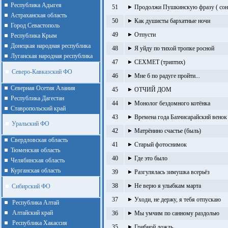
Республика Адыгея
51
Продолжи Пушкинскую фразу ( сон
Астраханская область
50
Как душисты бархатные ночи
Город Севастополь
49
Отпусти
Республика Крым
Донецкая народная республика
48
Я уйду по тихой тропке росной
Луганская народная республика
47
СЕХМЕТ (триптих)
Северо-Кавказский ФО
46
Мне б по радуге пройти...
Северная Осетия Алания
45
ОТЧИЙ ДОМ
Республика Дагестан
44
Монолог бездомного котёнка
Ставропольский край
43
Времена года Бахчисарайский венок
Уральский ФО
42
Матрёнино счастье (быль)
Cвердловская область
41
Старый фотоснимок
Тюменская область
40
Где это было
Челябинская область
Курганская область
39
Разгулялась зимушка всерьёз
38
Не верю я улыбкам марта
Сибирский ФО
37
Уходи, не держу, я тебя отпускаю
Республика Алтай
Алтайcкий край
36
Мы умчим по санному раздолью
Республика Хакассия
35
Грибной дождь