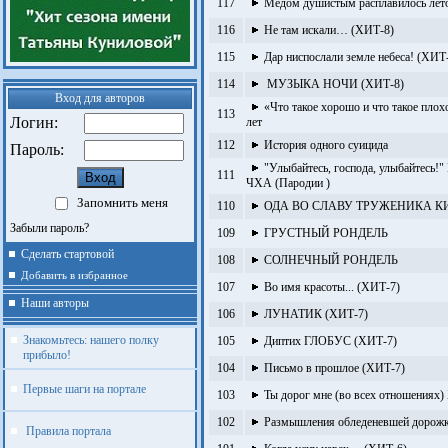
117
Мёдом душистым расплавилось лет
116
Не там искали… (ХИТ-8)
115
Дар ниспослали земле небеса! (ХИТ
114
МУЗЫКА НОЧИ (ХИТ-8)
Вход для авторов
«Что такое хорошо и что такое плох
113
Логин:
лет
112
История одного суицида
Пароль:
"Улыбайтесь, господа, улыбайтесь!
111
ЧХА (Пародии )
Запомнить меня
110
ОДА ВО СЛАВУ ТРУЖЕНИКА К
Забыли пароль?
109
ГРУСТНЫЙ РОНДЕЛЬ
Сделать стартовой
108
СОЛНЕЧНЫЙ РОНДЕЛЬ
Добавить в избранное
107
Во имя красоты... (ХИТ-7)
Наши авторы
106
ЛУНАТИК (ХИТ-7)
Знакомьтесь: нашего полку
105
Диптих ГЛОБУС (ХИТ-7)
прибыло!
104
Письмо в прошлое (ХИТ-7)
Первые шаги на портале
103
Ты дорог мне (во всех отношениях
102
Размышления обледеневшей дорож
Правила портала