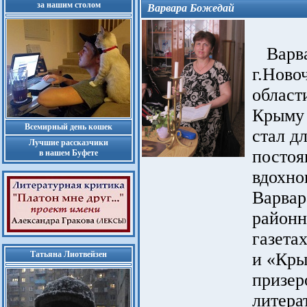
за нашим столом
Варвара Божедай
Варвар
г.Ново
област
Крыму 
Всемирный день кошек
стал д
Лучшие рассказчики
постоя
в нашем Буфете
вдохно
Варвар
районн
газета
Татьяна Лиотвейзен
и «Кры
призер
литера