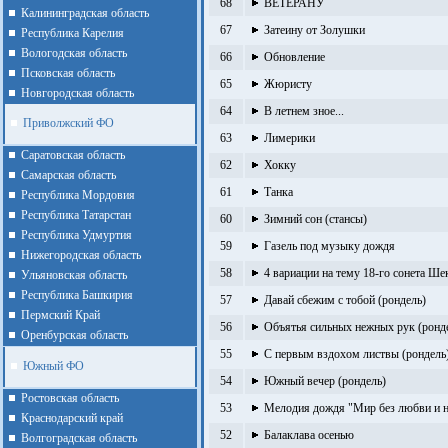
68
ВЕТЕРАНУ
Калининградская область
67
Затеину от Золушки
Республика Карелия
Вологодская область
66
Обновление
Псковская область
65
Жюристу
Новгородская область
64
В летнем зное...
Приволжский ФО
63
Лимерики
Cаратовская область
62
Хокку
Cамарская область
61
Танка
Республика Мордовия
Республика Татарстан
60
Зимний сон (стансы)
Республика Удмуртия
59
Газель под музыку дождя
Нижегородская область
58
4 вариации на тему 18-го сонета Ше
Ульяновская область
Республика Башкирия
57
Давай сбежим с тобой (рондель)
Пермский Край
56
Объятья сильных нежных рук (ронд
Оренбурская область
55
С первым вздохом листвы (рондель
Южный ФО
54
Южный вечер (рондель)
Ростовская область
53
Мелодия дождя "Мир без любви и не
Краснодарский край
52
Балаклава осенью
Волгоградская область