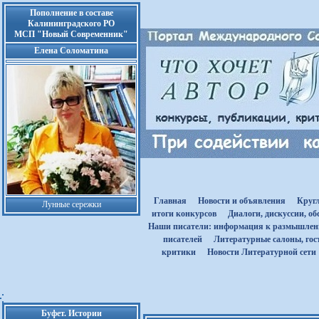
Пополнение в составе
Калининградского РО
МСП "Новый Современник"
Елена Соломатина
Главная
Новости и объявления
Круг
Лунные сережки
итоги конкурсов
Диалоги, дискуссии, о
Наши писатели: информация к размышле
писателей
Литературные салоны, гост
критики
Новости Литературной сети
Буфет. Истории