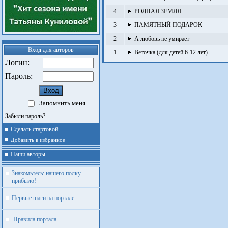
4
РОДНАЯ ЗЕМЛЯ
3
ПАМЯТНЫЙ ПОДАРОК
2
А любовь не умирает
Вход для авторов
1
Веточка (для детей 6-12 лет)
Логин:
Пароль:
Запомнить меня
Забыли пароль?
Сделать стартовой
Добавить в избранное
Наши авторы
Знакомьтесь: нашего полку
прибыло!
Первые шаги на портале
Правила портала