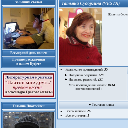
за нашим столом
Татьяна Судоргина (VESTA)
Живу на берегу
Всемирный день кошек
Лучшие рассказчики
в нашем Буфете
Количество произведений:
35
Получено рецензий:
128
Написано рецензий:
231
Мои произведения читали:
8414
(
протокол посещений
)
Гостевая книга
Татьяна Лиотвейзен
Всего записей:
26
Всего ответов:
1