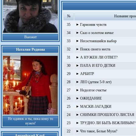
№
Название про
35
Гармония чувств
34
Сказ о золотом яичке
Вьюжит
33
Несостоявшийся выбор
32
Поиск своего места
Наталия Роднова
31
А НУЖЕН ЛИ ОТВЕТ?
30
ПАПА И ЕГО ДЕТКИ
29
АРБИТР
28
ЛЕО (детям 5-9 лет)
27
Недолгое счастье
26
ОЖИДАНИЕ
25
МАСКИ-ЗАГАДКИ
24
СНИМКИ ПРОШЛОГО ЛИСТАЯ
Не одинок и ты, пока кому то
23
ТРУДНО ЛИ БЫТЬ ВЕЖЛИВЫМ?
нужен!
22
Что такое, Белые Мухи?
Английский Клуб