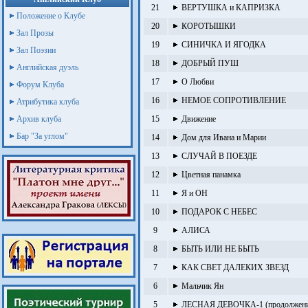
21
ВЕРТУШКА и КАПРИЗКА
Положение о Клубе
20
КОРОТЫШКИ
Зал Прозы
19
СИНИЧКА И ЯГОДКА
Зал Поэзии
18
ДОБРЫЙ ПУШ
Английская дуэль
17
О Любви
Форум Клуба
16
НЕМОЕ СОПРОТИВЛЕНИЕ
Атрибутика клуба
Архив клуба
15
Движение
Бар "За углом"
14
Дом для Ивана и Марии
13
СЛУЧАЙ В ПОЕЗДЕ
12
Цветная панамка
11
Я и ОН
10
ПОДАРОК С НЕБЕС
9
АЛИСА
8
БЫТЬ ИЛИ НЕ БЫТЬ
7
КАК СВЕТ ДАЛЕКИХ ЗВЕЗД
6
Мальчик Ян
5
ЛЕСНАЯ ДЕВОЧКА-1 (продолжение 