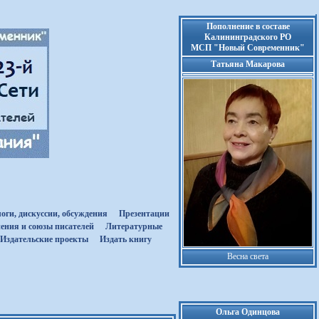
Пополнение в составе
Калининградского РО
МСП "Новый Современник"
Татьяна Макарова
оги, дискуссии, обсуждения
Презентации
ения и союзы писателей
Литературные
Издательские проекты
Издать книгу
Весна света
Ольга Одинцова