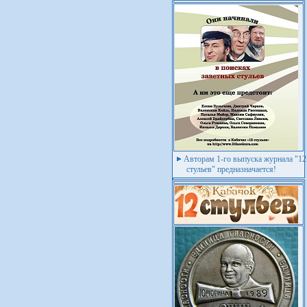
Авторам 1-го выпуска журнала "12
стульев" предназначается!