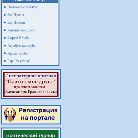
Положение о Клубе
Зал Прозы
Зал Поэзии
Английская дуэль
Форум Клуба
Атрибутика клуба
Архив клуба
Бар "За углом"