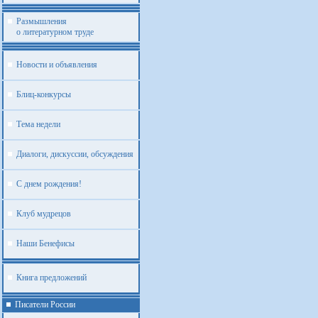
Размышления
о литературном труде
Новости и объявления
Блиц-конкурсы
Тема недели
Диалоги, дискуссии, обсуждения
С днем рождения!
Клуб мудрецов
Наши Бенефисы
Книга предложений
Писатели России