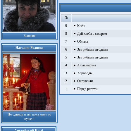
№
9
Клён
8
Дай хлеба с сахаром
Вьюжит
7
Облака
Наталия Роднова
6
За грибами, ягодами
5
За грибами, ягодами
4
Алые паруса
3
Хороводы
2
Окружили
1
Перед регатой
Не одинок и ты, пока кому то
нужен!
Английский Клуб