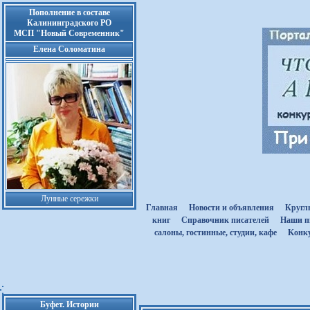
Пополнение в составе
Калининградского РО
МСП "Новый Современник"
Елена Соломатина
Лунные сережки
Главная
Новости и объявления
Кругл
книг
Cправочник писателей
Наши п
салоны, гостинные, студии, кафе
Kонк
Буфет. Истории