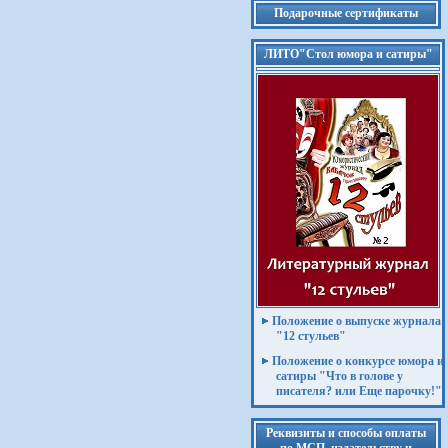
Подарочные сертификаты
ЛИТО"Стол юмора и сатиры"
Положение о выпуске журнала
"12 стульев"
Положение о конкурсе юмора и
сатиры "Что в голове у
писателя? или Еще парочку!"
Реквизиты и способы оплаты