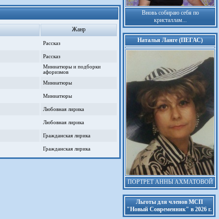
Вновь собираю себя по
кристаллам...
Жанр
Наталья Ланге (ПЕГАС)
Рассказ
Рассказ
Миниатюры и подборки
афоризмов
Миниатюры
Миниатюры
Любовная лирика
Любовная лирика
Гражданская лирика
Гражданская лирика
ПОРТРЕТ АННЫ АХМАТОВОЙ
Льготы для членов МСП
"Новый Современник" в 2026 г.