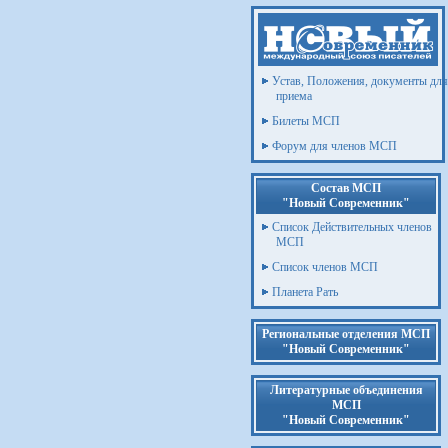
Устав, Положения, документы для
приема
Билеты МСП
Форум для членов МСП
Состав МСП
"Новый Современник"
Список Действительных членов
МСП
Список членов МСП
Планета Рать
Региональные отделения МСП
"Новый Современник"
Литературные объединения
МСП
"Новый Современник"