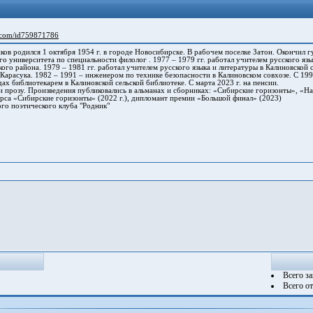
k.com/id759871786
в родился 1 октября 1954 г. в городе Новосибирске. В рабочем поселке Затон. Окончил 
го университета по специальности филолог . 1977 – 1979 гг. работал учителем русского яз
ого района. 1979 – 1981 гг. работал учителем русского языка и литературы в Калиновской 
арасука. 1982 – 1991 – инженером по технике безопасности в Калиновском совхозе. С 199
ах библиотекарем в Калиновской сельской библиотеке. С марта 2023 г. на пенсии.
прозу. Произведения публиковались в альманах и сборниках: «Сибирские горизонты», «На
са «Сибирские горизонты» (2022 г.), дипломант премии «Большой финал» (2023)
о поэтического клуба "Родник"
Всего з
Всего о