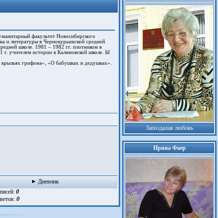
гуманитарный факультет Новосибирского
ыка и литературы в Чернокурьинской средней
средней школе. 1981 – 1982 гг. плотником в
1 г. учителем истории в Калиновской школе. Ы
 крыльях грифона», «О бабушках и дедушках».
Запоздалая любовь
Ирина Фаер
Дневник
аписей:
0
тветов:
0