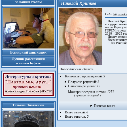
за нашим столом
Николай Хрипков
Сайт:
https://v
Николай Хрипко
государственно
школе Карасукск
ГОРЕМ города К
2018 – 2023 год
Пишет стихи и 
Лауреат конкур
Член Районног
Всемирный день кошек
Лучшие рассказчики
в нашем Буфете
Новосибирская область
Количество произведений:
9
Получено рецензий:
2
Написано рецензий:
13
Мои произведения читали:
1271
(
протокол посещений
)
Татьяна Лиотвейзен
Гостевая книга
Всего записей:
0
Всего ответов:
0