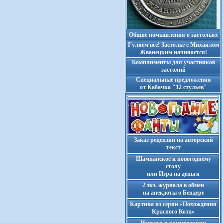
Общие помышления о застольях
Гуляем все! Застолье с Михаилом
Жванецким начинается!
Комплименты для участников
застолий
Cпециальные предложения
от Кабачка "12 стульев"
Заказ рецензии на авторский
текст
Шампанское к новогоднему
столу
или Игра на деньги
2 экз. журнала в обмен
на анекдоты о Бендере
Картина из серии «Похождения
Красного Кота»