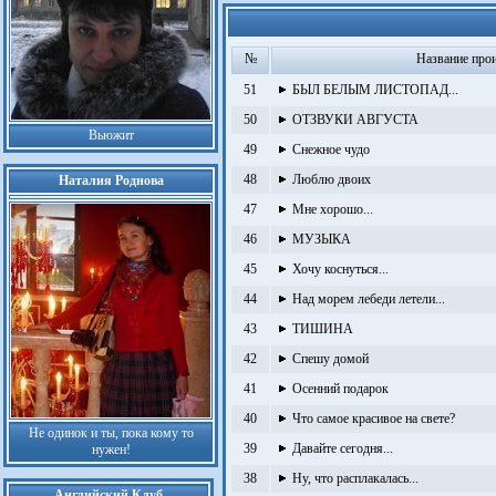
№
Название про
51
БЫЛ БЕЛЫМ ЛИСТОПАД...
50
ОТЗВУКИ АВГУСТА
Вьюжит
49
Снежное чудо
48
Люблю двоих
Наталия Роднова
47
Мне хорошо...
46
МУЗЫКА
45
Хочу коснуться...
44
Над морем лебеди летели...
43
ТИШИНА
42
Спешу домой
41
Осенний подарок
40
Что самое красивое на свете?
Не одинок и ты, пока кому то
39
Давайте сегодня...
нужен!
38
Ну, что расплакалась...
Английский Клуб