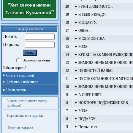
20
РУКИ ЛЮБИМОГО...
19
Я ТЕБЯ УКРАДУ...
18
МОЦАРТУ.
Вход для авторов
17
ОДНА...
Логин:
16
МОЯ МОЛИТВА.
Пароль:
15
РОЗА
14
КРИКИ ЧАЕК МЕНЯ РАЗБУДИЛИ.
Запомнить меня
13
ЗИМНЯЯ НОЧЬ МНЕ В ОКНО ПО
Забыли пароль?
12
ПУШИСТЫЙ ВАЛЬС.
Сделать стартовой
11
ПУСТЬ ОСТАНОВИТСЯ МГНОВЕ
Добавить в избранное
10
ЗИМНЯЯ НОЧЬ МНЕ В ОКНО ПО
Наши авторы
9
А СНЕГ ИДЁТ...
Знакомьтесь: нашего полку
8
НОКТЮРН ПОДСНЕЖНИКОВ,
прибыло!
7
РОЗА
Первые шаги на портале
6
ПОДАРОК.
5
Первый снег...
Правила портала