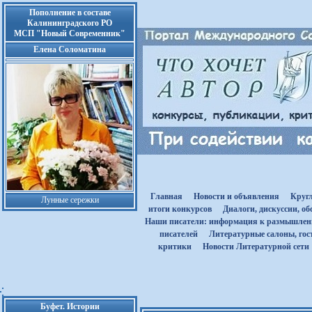
Пополнение в составе
Калининградского РО
МСП "Новый Современник"
Елена Соломатина
Главная
Новости и объявления
Круг
Лунные сережки
итоги конкурсов
Диалоги, дискуссии, о
Наши писатели: информация к размышле
писателей
Литературные салоны, гост
критики
Новости Литературной сети
Буфет. Истории