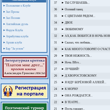
37
ТЫ СЛУШАЕШЬ...
Положение о Клубе
36
Осенний танец
Зал Прозы
35
С ЦВЕТАМИ РЯДОМ...
Зал Поэзии
34
ДВОЕ
Английская дуэль
33
ЛЮБИМОМУ
Форум Клуба
32
АХ,КАК ЛЮБИТСЯ В НОЧЬ НО
Атрибутика клуба
Архив клуба
31
Сказал, что любишь...
Бар "За углом"
30
КАК МНОГО ГОВОРЯТ О СЧАСТЬ
29
ТВОЯ НЕЖНОСТЬ...
28
Ночь ЛИго...
27
ЛУЧШИЙ!
26
Д.ХВОРОСТОВСКОМУ.
25
Я ИДУ БЕРЁЗОВОЙ АЛЛЕЕЙ...
24
К МОРЮ!
23
ОНА РОЖДАЕТСЯ...
22
В ТЕАТРЕ...
21
Пусть говорят...