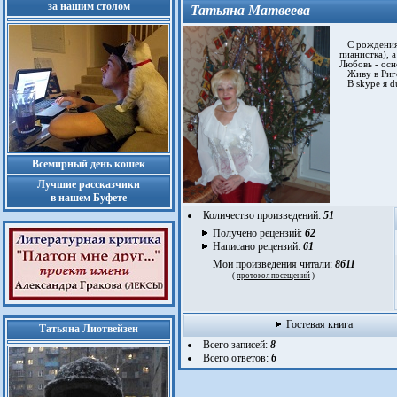
за нашим столом
Татьяна Матвеева
С рождения 
пианистка), 
Любовь - осн
Живу в Риге
В skype я du
Всемирный день кошек
Лучшие рассказчики
в нашем Буфете
Количество произведений:
51
Получено рецензий:
62
Написано рецензий:
61
Мои произведения читали:
8611
(
протокол посещений
)
Гостевая книга
Татьяна Лиотвейзен
Всего записей:
8
Всего ответов:
6