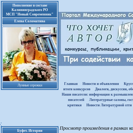
Пополнение в составе
Калининградского РО
МСП "Новый Современник"
Елена Соломатина
Главная
Новости и объявления
Круг
Лунные сережки
итоги конкурсов
Диалоги, дискуссии, о
Наши писатели: информация к размышле
писателей
Литературные салоны, гост
критики
Новости Литературной сети
Просмотр произведения в рамках ко
Буфет. Истории