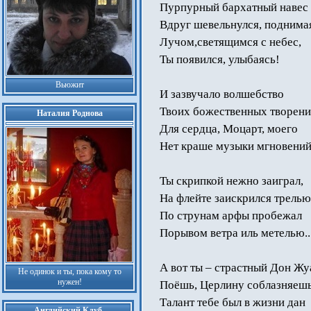
Пурпурный бархатный навес
Вдруг шевельнулся, поднимая
Лучом,светящимся с небес,
Ты появился, улыбаясь!
Вьюжит
И зазвучало волшебство
Твоих божественных творений
Наталия Роднова
Для сердца, Моцарт, моего
Нет краше музыки мгновений
Ты скрипкой нежно заиграл,
На флейте заискрился трелью
По струнам арфы пробежал
Порывом ветра иль метелью..
А вот ты – страстный Дон Жу
Не одинок и ты, пока кому то
нужен!
Поёшь, Церлину соблазняешь.
Талант тебе был в жизни дан
Английский Клуб