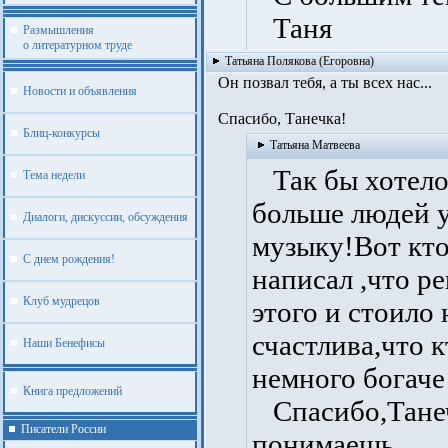
Таня
Размышления
о литературном труде
Татьяна Полякова (Егоровна)
Он позвал тебя, а ты всех нас...
Новости и объявления
Спасибо, Танечка!
Блиц-конкурсы
Татьяна Матвеева
Так бы хотело
Тема недели
больше людей у
Диалоги, дискуссии, обсуждения
музыку!Вот кто
С днем рождения!
написал ,что р
Клуб мудрецов
этого и стоило 
счастлива,что к
Наши Бенефисы
немного богаче
Книга предложений
Спасибо,Танеч
Писатели России
понимаешь.