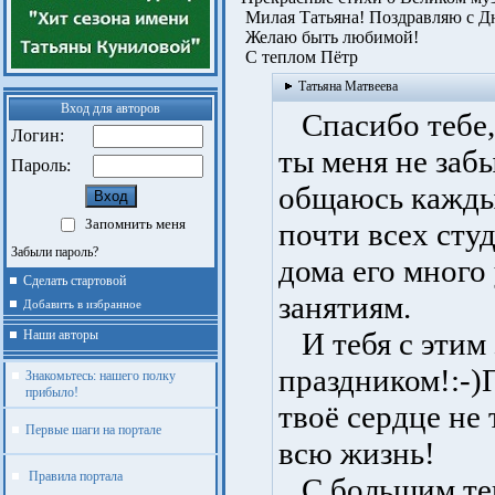
Милая Татьяна! Поздравляю с Д
Желаю быть любимой!
С теплом Пётр
Татьяна Матвеева
Вход для авторов
Спасибо тебе,
Логин:
ты меня не заб
Пароль:
общаюсь каждый
Запомнить меня
почти всех сту
Забыли пароль?
дома его много 
Сделать стартовой
занятиям.
Добавить в избранное
И тебя с этим
Наши авторы
праздником!:-)
Знакомьтесь: нашего полку
прибыло!
твоё сердце не 
Первые шаги на портале
всю жизнь!
Правила портала
С большим те