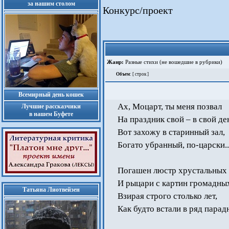
за нашим столом
Конкурс/проект
Жанр:
Разные стихи (не вошедшие в рубрики)
Объем
: [ строк ]
Всемирный день кошек
Ах, Моцарт, ты меня позвал
Лучшие рассказчики
в нашем Буфете
На праздник свой – в свой де
Вот захожу в старинный зал,
Богато убранный, по-царски..
Погашен люстр хрустальных 
И рыцари с картин громадны
Татьяна Лиотвейзен
Взирая строго столько лет,
Как будто встали в ряд парад