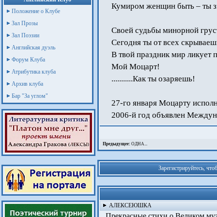
Кумиром женщин быть – ты 
Положение о Клубе
Зал Прозы
Своей судьбы минорной грус
Зал Поэзии
Сегодня ты от всех скрываешь
Английская дуэль
В твой праздник мир ликует п
Форум Клуба
Мой Моцарт!
Атрибутика клуба
...........Как ты озаряешь!
Архив клуба
Бар "За углом"
27-го января Моцарту исполн
2006-й год объявлен Между
Предыдущее:
ОДНА...
Зарегистрируйтесь, что
АЛЕКСЕЮШКА
Прекрасные стихи о Великом муз