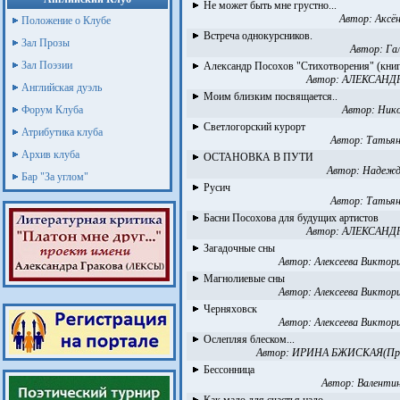
Не может быть мне грустно...
Автор:
Аксё
Положение о Клубе
Встреча однокурсников.
Зал Прозы
Автор:
Га
Зал Поэзии
Александр Посохов "Стихотворения" (книг
Автор:
АЛЕКСАНД
Английская дуэль
Моим близким посвящается..
Форум Клуба
Автор:
Нико
Светлогорский курорт
Атрибутика клуба
Автор:
Татьян
Архив клуба
ОСТАНОВКА В ПУТИ
Автор:
Надежд
Бар "За углом"
Русич
Автор:
Татьян
Басни Посохова для будущих артистов
Автор:
АЛЕКСАНД
Загадочные сны
Автор:
Алексеева Виктори
Магнолиевые сны
Автор:
Алексеева Виктори
Черняховск
Автор:
Алексеева Виктори
Ослепляя блеском...
Автор:
ИРИНА БЖИСКАЯ(Про
Бессонница
Автор:
Валенти