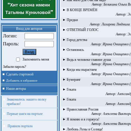
Как мало для счастья надо
Автор:
Беликина Ольга В
В КОНЦЕ ВРЕМЁН
Автор:
Эл
Предки
Автор:
Лазарева Людмила
Вход для авторов
ОТВЕТНЫЙ ГОЛОС
Автор:
Эл
Логин:
Город детства
Пароль:
Автор:
Ирина Онищенко (
Остановись.
Автор:
Ирина Онищенко (
Запомнить меня
Ведь в человеке главное душа
Автор:
Ирина Онищенко (
Забыли пароль?
Когда мы вырастаем
Автор:
Ирина Онищенко (
Сделать стартовой
Бумеранг
Добавить в избранное
Автор:
Ирина Онищенко (
Наши авторы
Геката
Автор:
Александ
Знакомьтесь: нашего полку
Геката
прибыло!
Автор:
Александ
Православная Россия
Первые шаги на портале
Автор:
Алексеева Виктори
Я помню и я горжусь!
Автор:
Алексеева Виктори
Правила портала
Любовь Луны и Солнца!