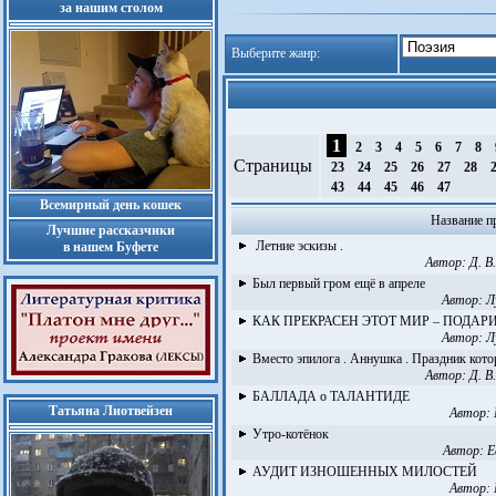
за нашим столом
Выберите жанр:
1
2
3
4
5
6
7
8
Страницы
23
24
25
26
27
28
43
44
45
46
47
Всемирный день кошек
Название п
Лучшие рассказчики
Летние эскизы .
в нашем Буфете
Автор:
Д. В
Был первый гром ещё в апреле
Автор:
Л
КАК ПРЕКРАСЕН ЭТОТ МИР – ПОДАР
Автор:
Л
Вместо эпилога . Аннушка . Праздник котор
Автор:
Д. В
БАЛЛАДА о ТАЛАНТИДЕ
Татьяна Лиотвейзен
Автор:
Утро-котёнок
Автор:
Е
АУДИТ ИЗНОШЕННЫХ МИЛОСТЕЙ
Автор: