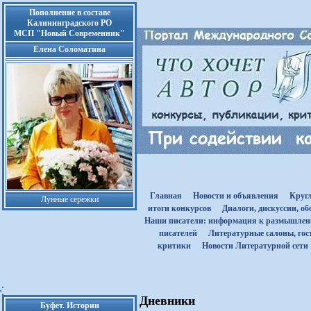
Пополнение в составе
Калининградского РО
МСП "Новый Современник"
Елена Соломатина
Главная
Новости и объявления
Круг
Лунные сережки
итоги конкурсов
Диалоги, дискуссии, о
Наши писатели: информация к размышле
писателей
Литературные салоны, гост
критики
Новости Литературной сети
Дневники
Буфет. Истории