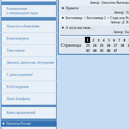
Автор:
Алексеева Виктори
Примета
Размышления
Автор:
Эл
о литературном труде
Бессонница. + Бессонница 2 .+ Старь или Но
Автор:
Д. В
Новости и объявления
А муза она такая...
Автор:
Ев
Блиц-конкурсы
1
2
3
4
5
6
7
8
Страницы
23
24
25
26
27
28
Тема недели
43
44
45
46
47
Диалоги, дискуссии, обсуждения
С днем рождения!
Клуб мудрецов
Наши Бенефисы
Книга предложений
Писатели России