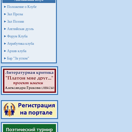
Положение о Клубе
Зал Прозы
Зал Поэзии
Английская дуэль
Форум Клуба
Атрибутика клуба
Архив клуба
Бар "За углом"