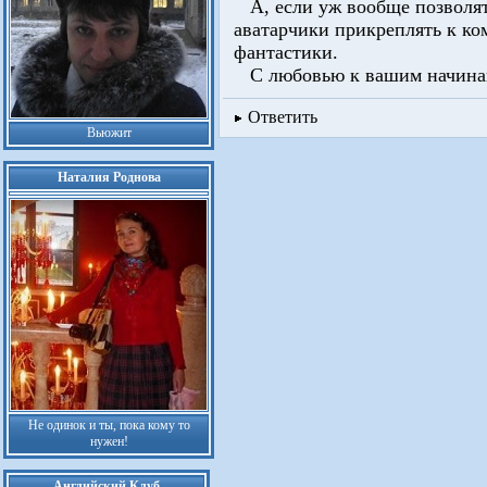
А, если уж вообще позволят
аватарчики прикреплять к ком
фантастики.
С любовью к вашим начина
Ответить
Вьюжит
Наталия Роднова
Не одинок и ты, пока кому то
нужен!
Английский Клуб