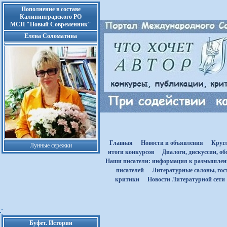
Пополнение в составе
Калининградского РО
МСП "Новый Современник"
Елена Соломатина
Главная
Новости и объявления
Круг
Лунные сережки
итоги конкурсов
Диалоги, дискуссии, о
Наши писатели: информация к размышле
писателей
Литературные салоны, гост
критики
Новости Литературной сети
Буфет. Истории