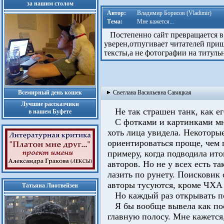
за нашим столом
Автор:
Владимир Борисов (Vladimir)
Тема:
Мне кажется...
Постепенно сайт превращается в к
уверен,отпугивает читателей при
тексты,а не фотографии на титульн
Всемирный день кошек
Светлана Васильевна Савицкая
Лучшие рассказчики
Не так страшен танк, как е
в нашем Буфете
С фотками и картинками мне
хоть лица увидела. Некоторы
ориентироваться проще, чем 
примеру, когда подводила ито
авторов. Но не у всех есть 
лазить по рунету. Поисковик 
авторы тусуются, кроме ЧХА
Татьяна Лиотвейзен
Но каждый раз открывать по
Я бы вообще вывела как пос
главную полосу. Мне кажется,