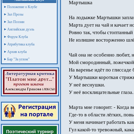
Мартышка
Положение о Клубе
Зал Прозы
На лодыжке Мартышки заплат
Зал Поэзии
Марта дует на чай и качает н
Английская дуэль
Ровно так, чтобы стоптанный
Форум Клуба
Не излишне восторженно шлёп
Атрибутика клуба
Архив клуба
Чай она не особенно любит, н
Бар "За углом"
Мой смородинный, ложечкой 
На варенье идёт по глиссаде 
У Мартышки короткая стрижка
У неё веснушки.
У неё восклицательные глаза.
Марта мне говорит: - Когда в
Где-то в области лёгких, пов
У меня начинает работать кака
Гул какой-то тревожный, как