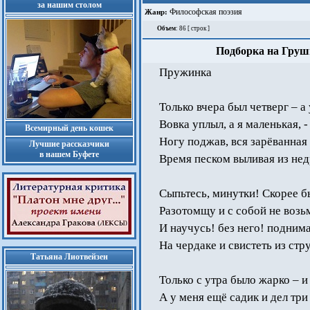
за нашим столом
Философская поэзия
Жанр:
Объем
: 86 [ строк ]
Подборка на Груш
Пружинка
Только вчера был четверг – а
Вовка уплыл, а я маленькая, -
Всемирный день кошек
Ногу поджав, вся зарёванная
Лучшие рассказчики
в нашем Буфете
Время песком выливая из нед
Сыпьтесь, минутки! Скорее бы
Разотомщу и с собой не возь
И научусь! без него! подним
На чердаке и свистеть из стр
Татьяна Лиотвейзен
Только с утра было жарко – и
А у меня ещё садик и дел тр