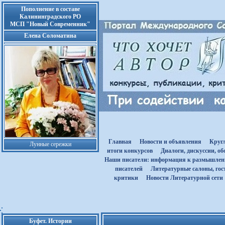
Пополнение в составе
Калининградского РО
МСП "Новый Современник"
Елена Соломатина
Главная
Новости и объявления
Круг
Лунные сережки
итоги конкурсов
Диалоги, дискуссии, о
Наши писатели: информация к размышле
писателей
Литературные салоны, гост
критики
Новости Литературной сети
Буфет. Истории