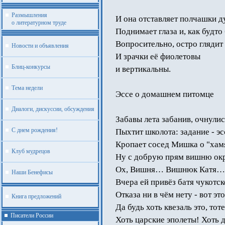
Размышления
И она отставляет полчашки ду
о литературном труде
Поднимает глаза и, как будто
Вопросительно, остро глядит 
Новости и объявления
И зрачки её фиолетовы
Блиц-конкурсы
и вертикальны.
Тема недели
Эссе о домашнем питомце
Диалоги, дискуссии, обсуждения
Забавы лета забанив, очнулис
С днем рождения!
Пыхтит школота: задание - 
Кропает сосед Мишка о "хамя
Клуб мудрецов
Ну с добрую прям вишню окр
Ох, Вишня… Вишнюк Катя… Н
Наши Бенефисы
Вчера ей привёз батя чукотск
Отказа ни в чём нету - вот эт
Книга предложений
Да будь хоть квезаль это, то
Писатели России
Хоть царские эполеты! Хоть д