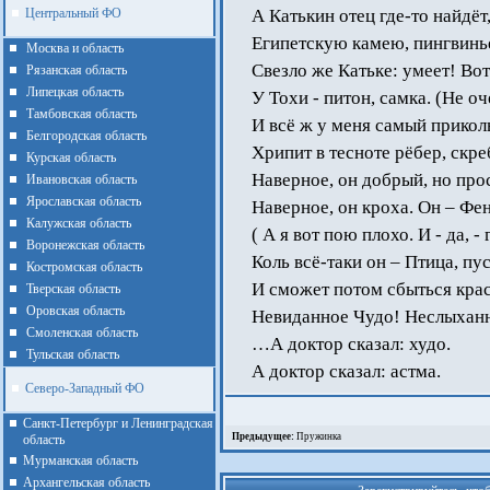
Центральный ФО
А Катькин отец где-то найдёт
Египетскую камею, пингвинь
Москва и область
Свезло же Катьке: умеет! Вот
Рязанская область
Липецкая область
У Тохи - питон, самка. (Не оч
Тамбовская область
И всё ж у меня самый прикол
Белгородская область
Хрипит в тесноте рёбер, скре
Курская область
Наверное, он добрый, но про
Ивановская область
Ярославская область
Наверное, он кроха. Он – Фен
Калужская область
( А я вот пою плохо. И - да, -
Воронежская область
Коль всё-таки он – Птица, пус
Костромская область
И сможет потом сбыться кра
Тверская область
Оровская область
Невиданное Чудо! Неслыханн
Смоленская область
…А доктор сказал: худо.
Тульская область
А доктор сказал: астма.
Северо-Западный ФО
Санкт-Петербург и Ленинградская
Предыдущее:
Пружинка
область
Мурманская область
Архангельская область