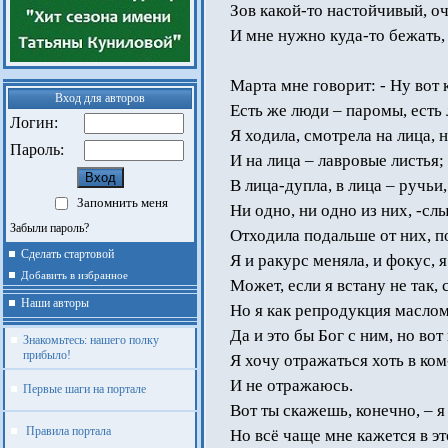
Зов какой-то настойчивый, о
И мне нужно куда-то бежать,
Марта мне говорит: - Ну вот 
Вход для авторов
Есть же люди – паромы, есть
Логин:
Я ходила, смотрела на лица, 
Пароль:
И на лица – лавровые листья;
В лица-дупла, в лица – ручь
Запомнить меня
Ни одно, ни одно из них, -сл
Забыли пароль?
Отходила подальше от них, п
Сделать стартовой
Я и ракурс меняла, и фокус, 
Добавить в избранное
Может, если я встану не так,
Наши авторы
Но я как репродукция маслом
Да и это бы Бог с ним, но вот
Знакомьтесь: нашего полку
прибыло!
Я хочу отражаться хоть в ком
И не отражаюсь.
Первые шаги на портале
Вот ты скажешь, конечно, – я
Правила портала
Но всё чаще мне кажется в эт