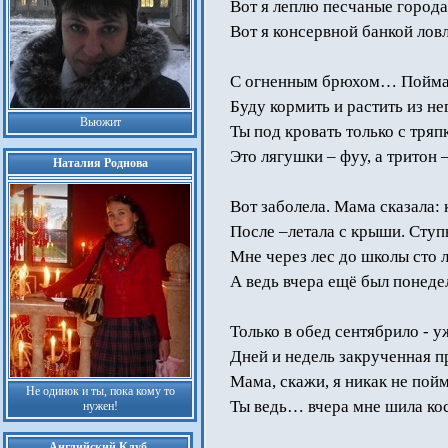
Вот я леплю песчаные города
Вот я консервной банкой лов
С огненным брюхом… Поймаю
Буду кормить и растить из 
Вьюжит
Ты под кровать только с тряпк
Это лягушки – фуу, а тритон 
Наталия Роднова
Вот заболела. Мама сказала: 
После –летала с крыши. Ступ
Мне через лес до школы сто
А ведь вчера ещё был понеде
Только в обед сентябрило - у
Дней и недель закрученная п
Мама, скажи, я никак не пой
Не одинок и ты, пока кому то
Ты ведь… вчера мне шила к
нужен!
Английский Клуб