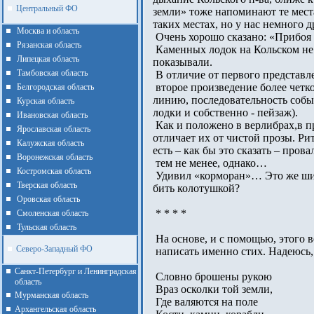
Центральный ФО
земли» тоже напоминают те места
таких местах, но у нас немного др
Москва и область
Очень хорошо сказано: «Прибоя 
Рязанская область
Каменных лодок на Кольском не в
Липецкая область
показывали.
Тамбовская область
В отличие от первого представле
второе произведение более четко
Белгородская область
линию, последовательность собы
Курская область
лодки и собственно - пейзаж).
Ивановская область
Как и положено в верлибрах,в пр
Ярославская область
отличает их от чистой прозы. Ритм
Калужская область
есть – как бы это сказать – провал
Воронежская область
тем не менее, однако…
Костромская область
Удивил «корморан»… Это же шины
Тверская область
бить колотушкой?
Оровская область
* * * *
Смоленская область
Тульская область
На основе, и с помощью, этого в
Северо-Западный ФО
написать именно стих. Надеюсь,
Санкт-Петербург и Ленинградская
Словно брошены рукою
область
Враз осколки той земли,
Мурманская область
Где валяются на поле
Архангельская область