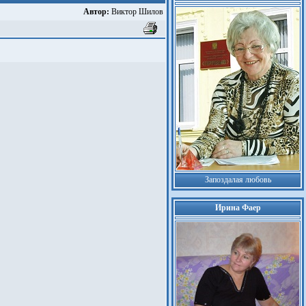
Автор:
Виктор Шилов
Запоздалая любовь
Ирина Фаер