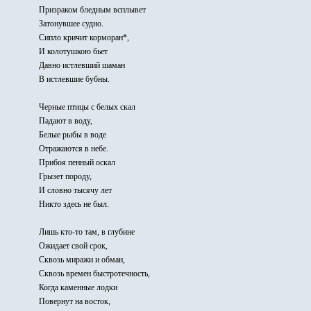
Призраком бледным всплывет
Затонувшее судно.
Сипло кричит корморан*,
И колотушкою бьет
Давно истлевший шаман
В истлевшие бубны.
Черные птицы с белых скал
Падают в воду,
Белые рыбы в воде
Отражаются в небе.
Прибоя пенный оскал
Грызет породу,
И словно тысячу лет
Никто здесь не был.
Лишь кто-то там, в глубине
Ожидает свой срок,
Сквозь миражи и обман,
Сквозь времен быстротечность,
Когда каменные лодки
Повернут на восток,