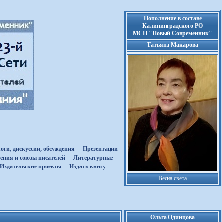
Пополнение в составе
Калининградского РО
МСП "Новый Современник"
Татьяна Макарова
оги, дискуссии, обсуждения
Презентации
ения и союзы писателей
Литературные
Издательские проекты
Издать книгу
Весна света
Ольга Одинцова