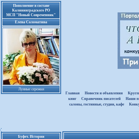
Пополнение в составе
Калининградского РО
МСП "Новый Современник"
Елена Соломатина
Лунные сережки
Главная
Новости и объявления
Кругл
книг
Cправочник писателей
Наши п
салоны, гостинные, студии, кафе
Kонк
Буфет. Истории