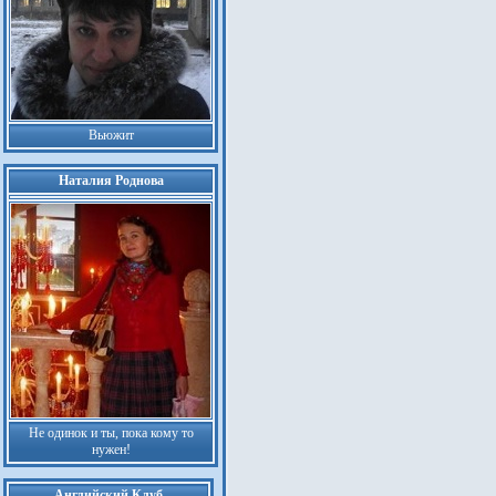
Вьюжит
Наталия Роднова
Не одинок и ты, пока кому то
нужен!
Английский Клуб