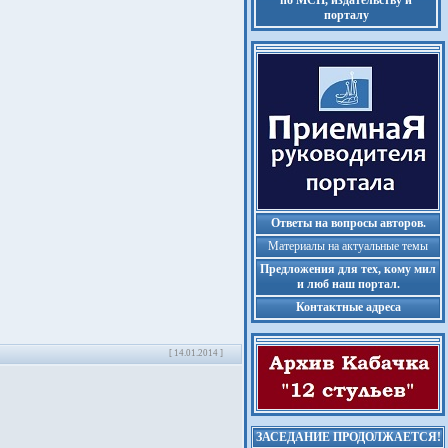
по МСП, издательству и
порталу
Ответы на вопросы авторов.
Материалы на актуальные темы
Предложения для тех, кому мил
и люб наш портал.
Контактные адреса
[ 14.01.2014 ]
ЗАСЕДАНИЕ ПРОДОЛЖАЕТСЯ!