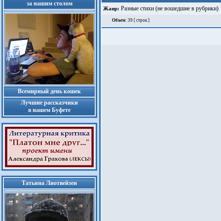
за нашим столом
Разные стихи (не вошедшие в рубрики)
Жанр:
Объем
: 39 [ строк ]
Всемирный день кошек
Лучшие рассказчики
в нашем Буфете
Татьяна Лиотвейзен