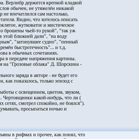
. Верлибр держится крепкой кладкой
слов обычен, не утяжелён никакой
 не впечатлился сам настолько,
тателя. Видно, что хотелось описать
оклятое, жутковатое и мистическое
о брошены чьей-то рукой", "так уж
в этой ближней дали", "на воду
ным", "затонувшее судно", "пенный
мён быстротечность"­...­ и т.д.
ова в обычных сочетаниях.
а в передаче напряжения картины.
 на "Грозовые облака" Д. Шорскина -
ого заряда в авторе - не будет его
, как показалось, только эпизод с
аботы с освещением, цветом, звуком,
Чертовщинки какой-нибудь, что ли (
 сетях, смотрел спокойно, не боялся").
умывать, просыпаться ночью и
.
яны в рифмах и прочее, как понял, что