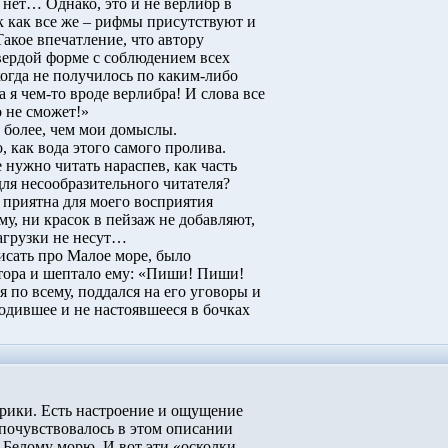
нет… Однако, это и не верлибр в
 как все же – рифмы присутствуют и
кое впечатление, что автору
вердой форме с соблюдением всех
огда не получилось по каким-либо
я чем-то вроде верлибра! И слова все
 не сможет!»
 более, чем мои домыслы.
как вода этого самого пролива.
нужно читать нараспев, как часть
ля несообразительного читателя?
приятна для моего восприятия
у, ни красок в пейзаж не добавляют,
агрузки не несут…
сать про Малое море, было
тора и шептало ему: «Пиши! Пиши!
 по всему, поддался на его уговоры и
одившее и не настоявшееся в бочках
ики. Есть настроение и ощущение
почувствовалось в этом описании
 Белому морю. И вот эти «осколки