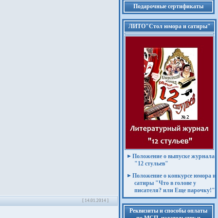
Подарочные сертификаты
ЛИТО"Стол юмора и сатиры"
Положение о выпуске журнала
"12 стульев"
Положение о конкурсе юмора и
сатиры "Что в голове у
писателя? или Еще парочку!"
[ 14.01.2014 ]
Реквизиты и способы оплаты