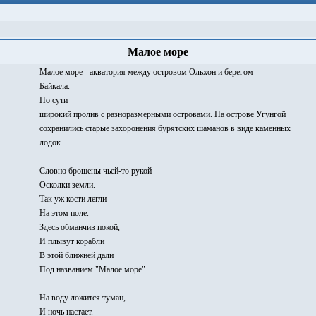
Малое море
Малое море - акватория между островом Ольхон и берегом
Байкала.
По сути
широкий пролив с разноразмерными островами. На острове Угунгой
сохранились старые захоронения бурятских шаманов в виде каменных
лодок.
Словно брошены чьей-то рукой
Осколки земли.
Так уж кости легли
На этом поле.
Здесь обманчив покой,
И плывут корабли
В этой ближней дали
Под названием "Малое море".
На воду ложится туман,
И ночь настает.