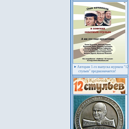
Авторам 1-го выпуска журнала "12
стульев" предназначается!