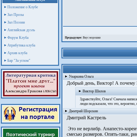
Положение о Клубе
Зал Прозы
Зал Поэзии
Английская дуэль
Форум Клуба
Предыдущее:
Вкус морошки
Атрибутика клуба
Архив клуба
Бар "За углом"
Уваркина Ольга
Добрый день, Виктор! А почему В
Виктор Шилов
Здравствуйте, Ольга! Сначала написал
люди подсказали, что это, вероятно, 
Дмитрий Шорскин
Дмитрий Кастрель
Это не верлибр. Анапесто-хореичес
смесью размеров. Опять-таки, риф