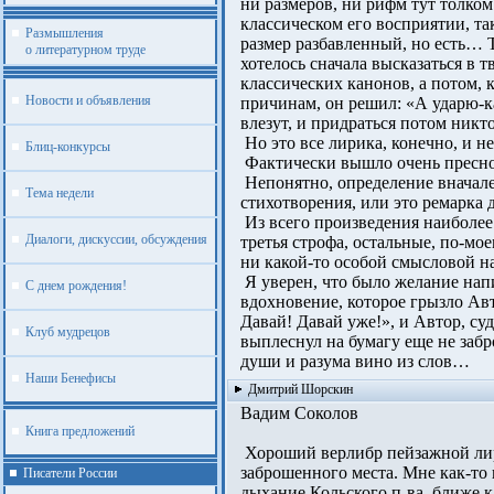
ни размеров, ни рифм тут толком 
классическом его восприятии, так
Размышления
размер разбавленный, но есть… Та
о литературном труде
хотелось сначала высказаться в т
классических канонов, а потом, к
Новости и объявления
причинам, он решил: «А ударю-ка 
влезут, и придраться потом никто
Но это все лирика, конечно, и не
Блиц-конкурсы
Фактически вышло очень пресно, 
Непонятно, определение вначале 
Тема недели
стихотворения, или это ремарка д
Из всего произведения наиболее 
Диалоги, дискуссии, обсуждения
третья строфа, остальные, по-моем
ни какой-то особой смысловой н
Я уверен, что было желание напи
С днем рождения!
вдохновение, которое грызло Ав
Давай! Давай уже!», и Автор, судя
Клуб мудрецов
выплеснул на бумагу еще не забр
души и разума вино из слов…
Наши Бенефисы
Дмитрий Шорскин
Вадим Соколов
Книга предложений
Хороший верлибр пейзажной лир
заброшенного места. Мне как-то 
Писатели России
дыхание Кольского п-ва, ближе к