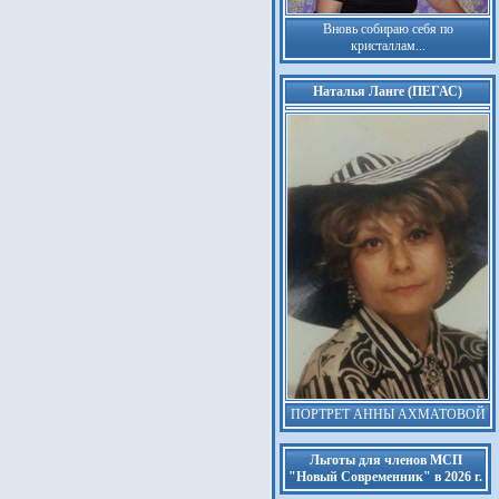
Вновь собираю себя по
кристаллам...
Наталья Ланге (ПЕГАС)
ПОРТРЕТ АННЫ АХМАТОВОЙ
Льготы для членов МСП
"Новый Современник" в 2026 г.