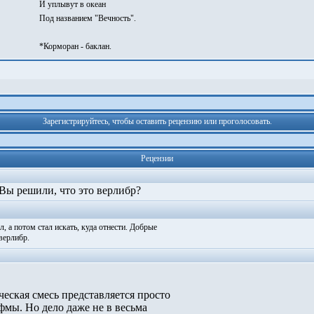
И уплывут в океан
Под названием "Вечность".
*Корморан - баклан.
Зарегистрируйтесь, чтобы оставить рецензию или проголосовать.
Рецензии
ы решили, что это верлибр?
, а потом стал искать, куда отнести. Добрые
верлибр.
кая­­­ смесь представляется просто
мы. Но дело даже не в весьма