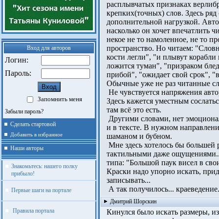
расплывчатых признаках верлибра
крепких(точных) слов. Здесь ряд 
дополнительной нагрузкой. Автор
насколько он хочет впечатлить чи
некое не то намоленное, не то пр
пространство. Но читаем: "Словн
Вход для авторов
кости легли", "и плывут корабли 
Логин:
ложится туман", "призраком блед
Пароль:
прибой", "ожидает свой срок", "вре
Обычные уже не раз читанные сл
Не чувствуется напряжения автор
Запомнить меня
Здесь кажется уместным сослаться
там всё это есть.
Забыли пароль?
Другими словами, нет эмоциональн
Сделать стартовой
и в тексте. В нужном направлении
Добавить в избранное
шаманом и бубном.
Мне здесь хотелось бы большей р
Наши авторы
тактильными даже ощущениями... 
типа: "Большой паук висел в своих
Знакомьтесь: нашего полку
Краски надо упорно искать, прид
прибыло!
записывать...
А так получилось... краеведение
Первые шаги на портале
Дмитрий Шорскин
Правила портала
Кинулся было искать размеры, изъ