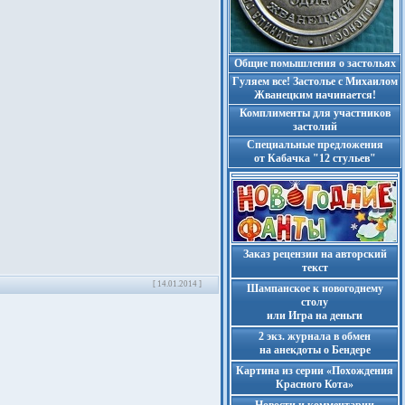
Общие помышления о застольях
Гуляем все! Застолье с Михаилом
Жванецким начинается!
Комплименты для участников
застолий
Cпециальные предложения
от Кабачка "12 стульев"
Заказ рецензии на авторский
текст
[ 14.01.2014 ]
Шампанское к новогоднему
столу
или Игра на деньги
2 экз. журнала в обмен
на анекдоты о Бендере
Картина из серии «Похождения
Красного Кота»