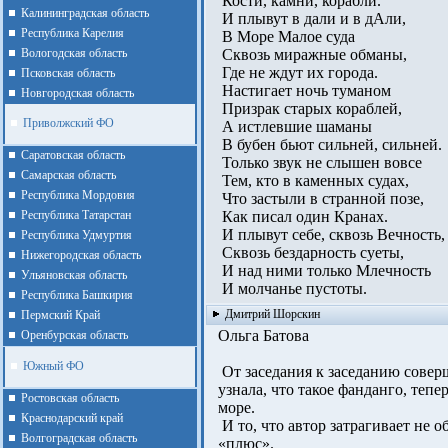
Кости, камни, корабли.
Калининградская область
И плывут в дали и в дАли,
Республика Карелия
В Море Малое суда
Вологодская область
Сквозь миражные обманы,
Где не ждут их города.
Псковская область
Настигает ночь туманом
Новгородская область
Призрак старых кораблей,
Приволжский ФО
А истлевшие шаманы
В бубен бьют сильней, сильней.
Cаратовская область
Только звук не слышен вовсе
Cамарская область
Тем, кто в каменных судах,
Республика Мордовия
Что застыли в странной позе,
Республика Татарстан
Как писал один Кранах.
И плывут себе, сквозь Вечность,
Республика Удмуртия
Сквозь бездарность суеты,
Нижегородская область
И над ними только Млечность
Ульяновская область
И молчанье пустоты.
Республика Башкирия
Дмитрий Шорскин
Пермский Край
Ольга Батова
Оренбурская область
Южный ФО
От заседания к заседанию совер
узнала, что такое фанданго, тепе
Ростовская область
море.
Краснодарский край
И то, что автор затрагивает не 
Волгоградская область
«плюс».