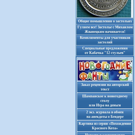
Общие помышления о застольях
Гуляем все! Застолье с Михаилом
Жванецким начинается!
Комплименты для участников
застолий
Cпециальные предложения
от Кабачка "12 стульев"
Заказ рецензии на авторский
текст
Шампанское к новогоднему
столу
или Игра на деньги
2 экз. журнала в обмен
на анекдоты о Бендере
Картина из серии «Похождения
Красного Кота»