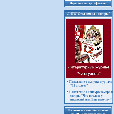
Подарочные сертификаты
ЛИТО"Стол юмора и сатиры"
Положение о выпуске журнала
"12 стульев"
Положение о конкурсе юмора и
сатиры "Что в голове у
писателя? или Еще парочку!"
Реквизиты и способы оплаты