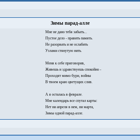
Зимы парад-алле
Мне не дано тебя забыть...
Пустое дело - править память.
Не разорвать и не ослабить
Узлами стянутую нить.
Меня к себе приговорив,
Живешь и здравствуешь спокойно -
Проходят мимо бури, войны
В твоем краю цветущих слив.
А я осталась в феврале.
Мне календарь все спутал карты:
Нет ни апреля в нем, ни марта,
Зимы одной парад-алле.