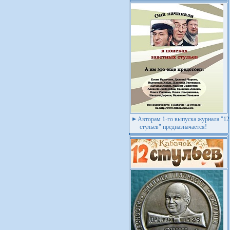
Авторам 1-го выпуска журнала "12
стульев" предназначается!