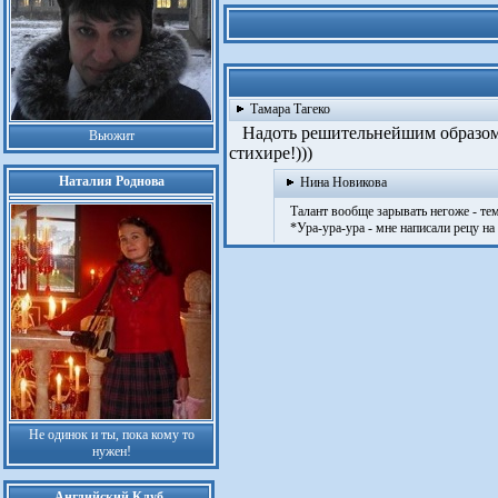
Тамара Тагеко
Надоть решительнейшим образом о
Вьюжит
стихире!)))
Наталия Роднова
Нина Новикова
Талант вообще зарывать негоже - тем 
*Ура-ура-ура - мне написали рецу на 
Не одинок и ты, пока кому то
нужен!
Английский Клуб