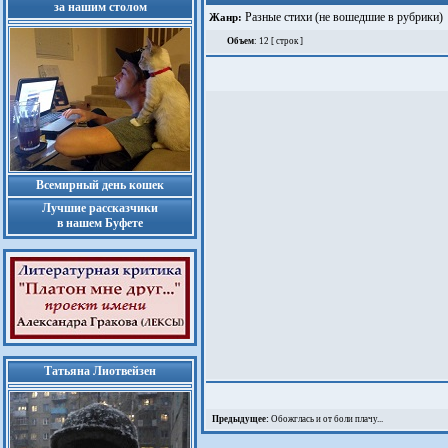
за нашим столом
Разные стихи (не вошедшие в рубрики)
Жанр:
Объем
: 12 [ строк ]
Всемирный день кошек
Лучшие рассказчики
в нашем Буфете
Татьяна Лиотвейзен
Предыдущее:
Обожглась и от боли плачу...