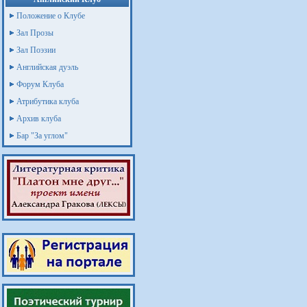
Положение о Клубе
Зал Прозы
Зал Поэзии
Английская дуэль
Форум Клуба
Атрибутика клуба
Архив клуба
Бар "За углом"