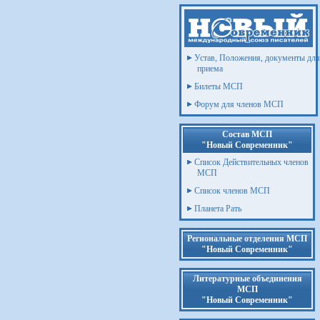
Устав, Положения, документы для
приема
Билеты МСП
Форум для членов МСП
Состав МСП
"Новый Современник"
Список Действительных членов
МСП
Список членов МСП
Планета Рать
Региональные отделения МСП
"Новый Современник"
Литературные объединения
МСП
"Новый Современник"