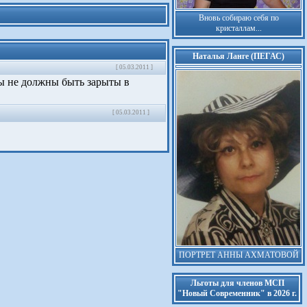
Вновь собираю себя по
кристаллам...
Наталья Ланге (ПЕГАС)
[ 05.03.2011 ]
ы не должны быть зарыты в
[ 05.03.2011 ]
ПОРТРЕТ АННЫ АХМАТОВОЙ
Льготы для членов МСП
"Новый Современник" в 2026 г.