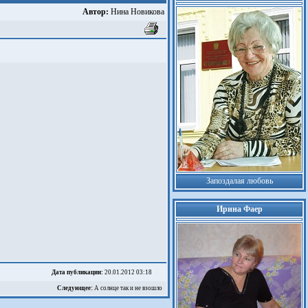
Автор:
Нина Новикова
Запоздалая любовь
Ирина Фаер
Дата публикации:
20.01.2012 03:18
Следующее:
А солнце так и не взошло