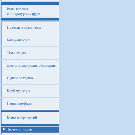
Размышления
о литературном труде
Новости и объявления
Блиц-конкурсы
Тема недели
Диалоги, дискуссии, обсуждения
С днем рождения!
Клуб мудрецов
Наши Бенефисы
Книга предложений
Писатели России