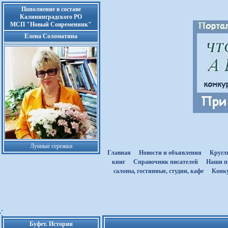
Пополнение в составе
Калининградского РО
МСП "Новый Современник"
Елена Соломатина
Лунные сережки
Главная
Новости и объявления
Кругл
книг
Cправочник писателей
Наши п
салоны, гостинные, студии, кафе
Kонк
Буфет. Истории