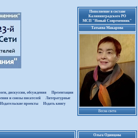
Пополнение в составе
Калининградского РО
МСП "Новый Современник"
Татьяна Макарова
оги, дискуссии, обсуждения
Презентации
ения и союзы писателей
Литературные
Издательские проекты
Издать книгу
Весна света
Ольга Одинцова