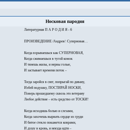
Носковая пародия
Литературная П А Р О Д И Я - 6
ПРОИЗВЕДЕНИЕ /Андрея/: Суперновая…
Когда взрываешься как СУПЕРНОВАЯ,
Когда сжимаешься в тугой комок
И тянешь жилы, и нервы голые,
И застывает времени поток –
Тогда заройся в снег, попрыгай по дивану,
Избей подушку, ПОСТИРАЙ НОСКИ,
Поверь прошедшему сквозь это ветерану
Любое действие – есть средство от ТОСКИ!
Когда исходишь болью и слезами,
Когда захочешь вырвать сердце из груди
И битое стекло покажется коврами,
И душу в кровь, и некуда идти –