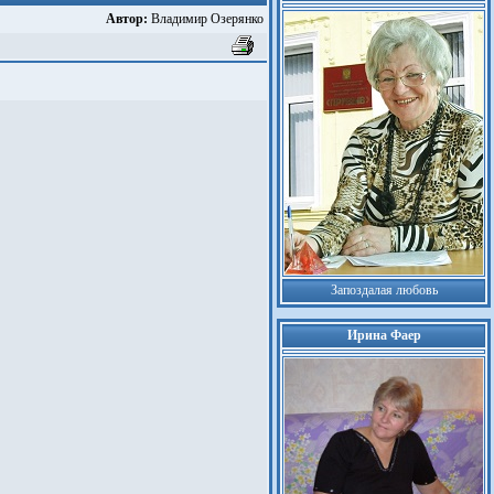
Автор:
Владимир Озерянко
Запоздалая любовь
Ирина Фаер