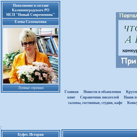
Пополнение в составе
Калининградского РО
МСП "Новый Современник"
Елена Соломатина
Лунные сережки
Главная
Новости и объявления
Кругл
книг
Cправочник писателей
Наши п
салоны, гостинные, студии, кафе
Kонк
Буфет. Истории