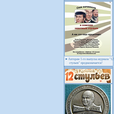
Авторам 1-го выпуска журнала "12
стульев" предназначается!