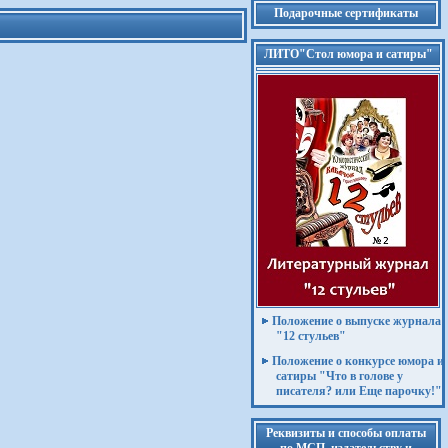
Подарочные сертификаты
ЛИТО"Стол юмора и сатиры"
Положение о выпуске журнала
"12 стульев"
Положение о конкурсе юмора и
сатиры "Что в голове у
писателя? или Еще парочку!"
Реквизиты и способы оплаты