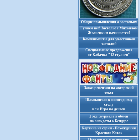
Общие помышления о застольях
Гуляем все! Застолье с Михаилом
Жванецким начинается!
Комплименты для участников
застолий
Cпециальные предложения
от Кабачка "12 стульев"
Заказ рецензии на авторский
текст
Шампанское к новогоднему
столу
или Игра на деньги
2 экз. журнала в обмен
на анекдоты о Бендере
Картина из серии «Похождения
Красного Кота»