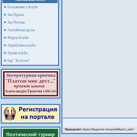
Положение о Клубе
Зал Прозы
Зал Поэзии
Английская дуэль
Форум Клуба
Атрибутика клуба
Архив клуба
Бар "За углом"
Предыдущее:
&quot;Квадротно-гнездовой&quot; джаз?