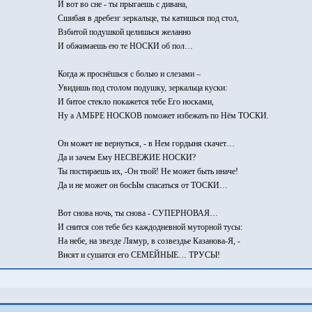
И вот во сне - ты прыгаешь с дивана,
Сшибая в дребезг зеркальце, ты катишься под стол,
Взбитой подушкой целишься желанно
И обжимаешь ею те НОСКИ об пол…
Когда ж проснёшься с болью и слезами –
Увидишь под столом подушку, зеркальца куски:
И битое стекло покажется тебе Его носками,
Ну а АМБРЕ НОСКОВ поможет избежать по Нём ТОСКИ.
Он может не вернуться, - в Нем гордыня скачет…
Да и зачем Ему НЕСВЕЖИЕ НОСКИ?
Ты постираешь их, -Он твой! Не может быть иначе!
Да и не может он босЫм спасаться от ТОСКИ…
Вот снова ночь, ты снова - СУПЕРНОВАЯ…
И снится сон тебе без каждодневной муторной тусы:
На небе, на звезде Лямур, в созвездье Казанова-Я, -
Висят и сушатся его СЕМЕЙНЫЕ… ТРУСЫ!