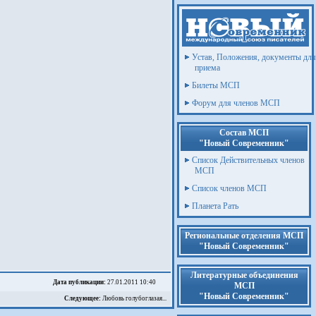
Устав, Положения, документы для
приема
Билеты МСП
Форум для членов МСП
Состав МСП
"Новый Современник"
Список Действительных членов
МСП
Список членов МСП
Планета Рать
Региональные отделения МСП
"Новый Современник"
Литературные объединения
Дата публикации:
27.01.2011 10:40
МСП
"Новый Современник"
Следующее:
Любовь голубоглазая...