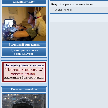
за нашим столом
Эпиграммы, пародии, басни
Жанр:
Объем
: 47 [ строк ]
Всемирный день кошек
Лучшие рассказчики
в нашем Буфете
Татьяна Лиотвейзен