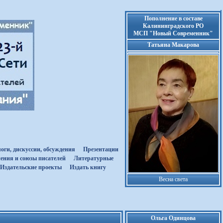
Пополнение в составе
Калининградского РО
МСП "Новый Современник"
Татьяна Макарова
оги, дискуссии, обсуждения
Презентации
ения и союзы писателей
Литературные
Издательские проекты
Издать книгу
Весна света
Ольга Одинцова