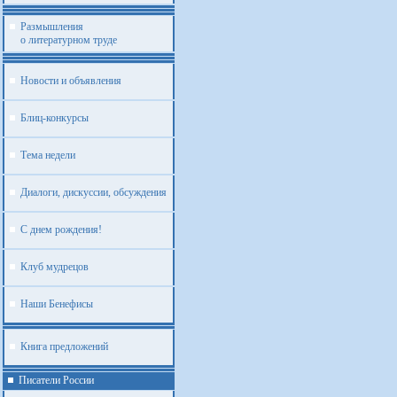
Размышления
о литературном труде
Новости и объявления
Блиц-конкурсы
Тема недели
Диалоги, дискуссии, обсуждения
С днем рождения!
Клуб мудрецов
Наши Бенефисы
Книга предложений
Писатели России