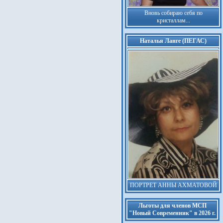
Вновь собираю себя по
кристаллам...
Наталья Ланге (ПЕГАС)
ПОРТРЕТ АННЫ АХМАТОВОЙ
Льготы для членов МСП
"Новый Современник" в 2026 г.