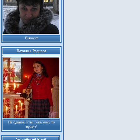
Вьюжит
Наталия Роднова
Не одинок и ты, пока кому то
нужен!
Английский Клуб