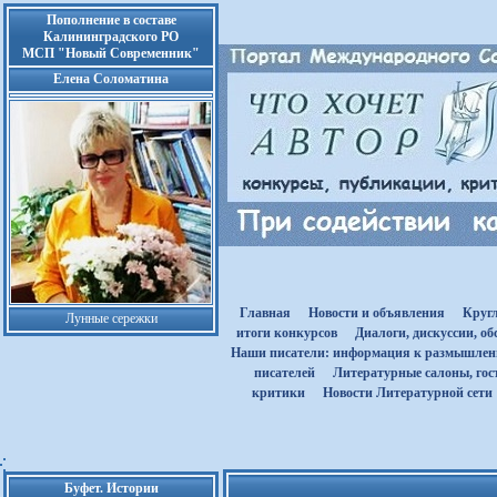
Пополнение в составе
Калининградского РО
МСП "Новый Современник"
Елена Соломатина
Главная
Новости и объявления
Круг
Лунные сережки
итоги конкурсов
Диалоги, дискуссии, о
Наши писатели: информация к размышле
писателей
Литературные салоны, гост
критики
Новости Литературной сети
Буфет. Истории