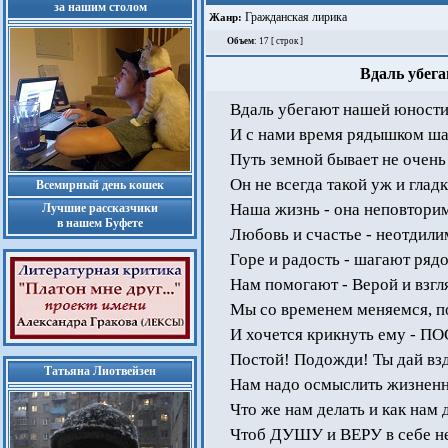
за нашим столом
Гражданская лирика
Жанр:
Объем
: 17 [ строк ]
Вдаль убега
Вдаль убегают нашей юности 
И с нами время рядышком шаг
Путь земной бывает не очень
Он не всегда такой уж и гладк
Всемирный день кошек
Наша жизнь - она неповторим
Лучшие рассказчики
в нашем Буфете
Любовь и счастье - неотдили
Горе и радость - шагают ряд
Нам помогают - Верой и взгл
Мы со временем меняемся, по
И хочется крикнуть ему - П
Постой! Подожди! Ты дай вз
Татьяна Лиотвейзен
Нам надо осмыслить жизненн
Что же нам делать и как нам 
Чтоб ДУШУ и ВЕРУ в себе не