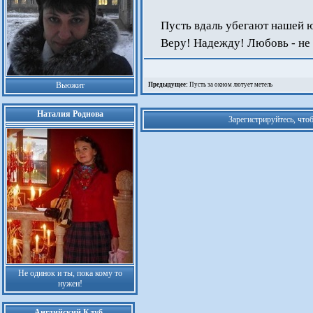
Пусть вдаль убегают нашей ю
Веру! Надежду! Любовь - н
Вьюжит
Предыдущее:
Пусть за окном лютует метель
Наталия Роднова
Зарегистрируйтесь, что
Не одинок и ты, пока кому то
нужен!
Английский Клуб