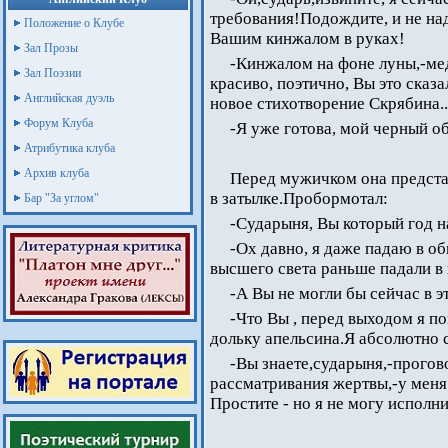
требования!Подождите, и не над
Положение о Клубе
Вашим кинжалом в руках!
Зал Прозы
-Кинжалом на фоне луны,-мед
Зал Поэзии
красиво, поэтично, Вы это сказа
Английская дуэль
новое стихотворение Скрябина..
Форум Клуба
-Я уже готова, мой черный об
Атрибутика клуба
Архив клуба
Перед мужичком она предста
в затылке.Пробормотал:
Бар "За углом"
-Сударыня, Вы который год н
-Ох давно, я даже падаю в о
высшего света раньше падали в
-А Вы не могли бы сейчас в 
-Что Вы , перед выходом я п
дольку апельсина.Я абсолютно с
-Вы знаете,сударыня,-прого
рассматривания жертвы,-у меня
Простите - но я не могу исполн