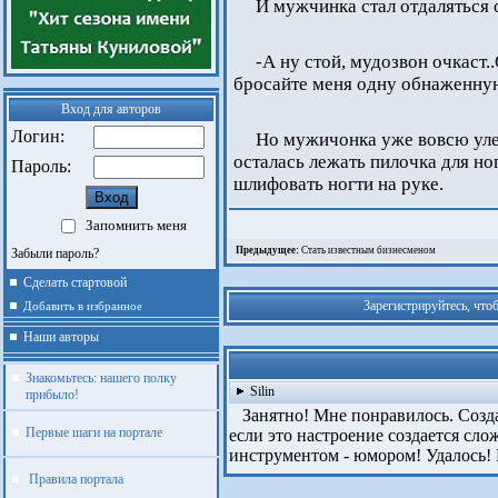
И мужчинка стал отдаляться 
-А ну стой, мудозвон очкаст.
бросайте меня одну обнаженную
Вход для авторов
Логин:
Но мужичонка уже вовсю улеп
осталась лежать пилочка для но
Пароль:
шлифовать ногти на руке.
Запомнить меня
Предыдущее:
Стать известным бизнесменом
Забыли пароль?
Сделать стартовой
Зарегистрируйтесь, что
Добавить в избранное
Наши авторы
Знакомьтесь: нашего полку
Silin
прибыло!
Занятно! Мне понравилось. Создат
Первые шаги на портале
если это настроение создается сл
инструментом - юмором! Удалось!
Правила портала