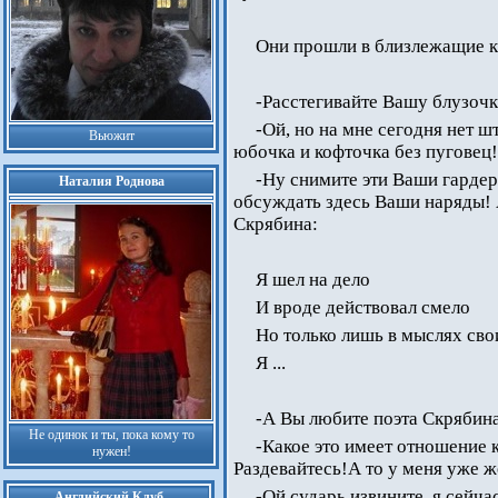
Они прошли в близлежащие к
-Расстегивайте Вашу блузоч
-Ой, но на мне сегодня нет 
Вьюжит
юбочка и кофточка без пуговец!
-Ну снимите эти Ваши гарде
Наталия Роднова
обсуждать здесь Ваши наряды! А
Скрябина:
Я шел на дело
И вроде действовал смело
Но только лишь в мыслях сво
Я ...
-А Вы любите поэта Скрябин
Не одинок и ты, пока кому то
-Какое это имеет отношение 
нужен!
Раздевайтесь!А то у меня уже 
-Ой,сударь,извините, я сейч
Английский Клуб