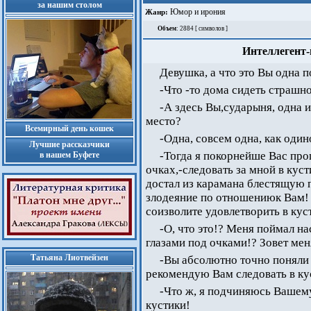
за нашим столом
Юмор и ирония
Жанр:
Объем
: 2884 [ символов ]
Интеллегент-
Девушка, а что это Вы одна п
-Что -то дома сидеть страшн
-А здесь Вы,сударыня, одна 
место?
Всемирный день кошек
-Одна, совсем одна, как один
Лучшие рассказчики
-Тогда я покорнейше Вас про
в нашем Буфете
очках,-следовать за мной в куст
достал из карамана блестящую п
злодеяние по отношениюк Вам! 
соизволите удовлетворить в ку
-О, что это!? Меня поймал н
глазами под очками!? Зовет меня
Татьяна Лиотвейзен
-Вы абсолютно точно поняли
рекомендую Вам следовать в ку
-Что ж, я подчиняюсь Вашем
кустики!