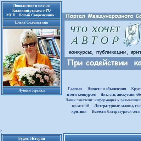
Пополнение в составе
Калининградского РО
МСП "Новый Современник"
Елена Соломатина
Главная
Новости и объявления
Круг
Лунные сережки
итоги конкурсов
Диалоги, дискуссии, о
Наши писатели: информация к размышле
писателей
Литературные салоны, гост
критики
Новости Литературной сети
Буфет. Истории