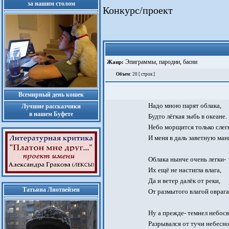
за нашим столом
Конкурс/проект
Эпиграммы, пародии, басни
Жанр:
Объем
: 20 [ строк ]
Всемирный день кошек
Надо мною парят облака,
Лучшие рассказчики
в нашем Буфете
Будто лёгкая зыбь в океане.
Небо морщится только слег
И меня в даль заветную ман
Облака нынче очень легки-
Их ещё не настигла влага,
Да и ветер далёк от реки,
Татьяна Лиотвейзен
От размытого влагой оврага
Ну а прежде- темнел небосв
Разрывался от тучи небесно