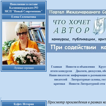
Пополнение в составе
Калининградского РО
МСП "Новый Современник"
Елена Соломатина
Главная
Новости и объявления
Круг
Лунные сережки
итоги конкурсов
Диалоги, дискуссии, о
Наши писатели: информация к размышле
писателей
Литературные салоны, гост
критики
Новости Литературной сети
Просмотр произведения в рамках ко
Буфет. Истории