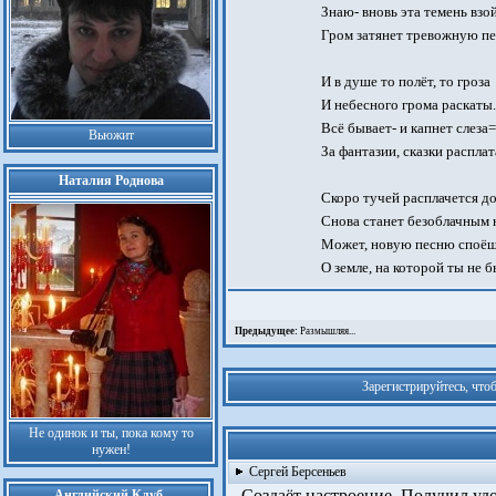
Знаю- вновь эта темень взой
Гром затянет тревожную пе
И в душе то полёт, то гроза
И небесного грома раскаты..
Всё бывает- и капнет слеза=
Вьюжит
За фантазии, сказки расплат
Наталия Роднова
Скоро тучей расплачется д
Снова станет безоблачным н
Может, новую песню споё
О земле, на которой ты не б
Предыдущее:
Размышляя...
Зарегистрируйтесь, что
Не одинок и ты, пока кому то
нужен!
Сергей Берсеньев
Создаёт настроение. Получил удо
Английский Клуб