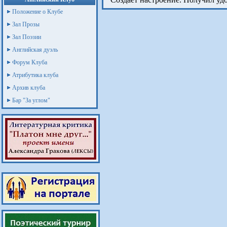
Положение о Клубе
Зал Прозы
Зал Поэзии
Английская дуэль
Форум Клуба
Атрибутика клуба
Архив клуба
Бар "За углом"