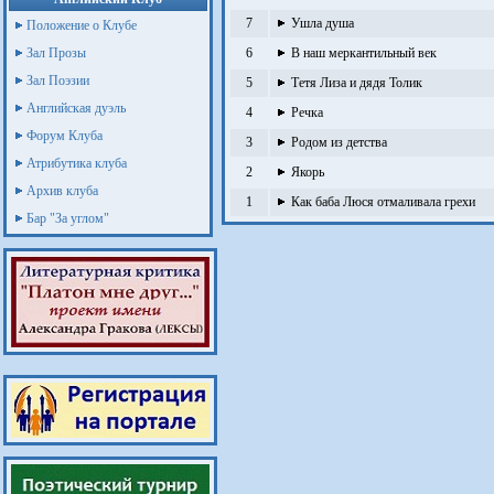
7
Ушла душа
Положение о Клубе
Зал Прозы
6
В наш меркантильный век
Зал Поэзии
5
Тетя Лиза и дядя Толик
Английская дуэль
4
Речка
Форум Клуба
3
Родом из детства
Атрибутика клуба
2
Якорь
Архив клуба
1
Как баба Люся отмаливала грехи
Бар "За углом"