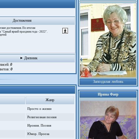
Достижения
ческие достижения. По итогам
 "Самый яркий праздник года - 2022".
детей
Дневник
аписей:
0
тветов:
0
Запоздалая любовь
Ирина Фаер
Жанр
Просто о жизни
Религиозная поэзия
Ирония. Поэзия
Юмор. Прооза