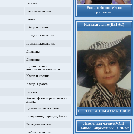
Рассказ
Вновь собираю себя по
Любовная лирика
кристаллам...
Роман
Наталья Ланге (ПЕГАС)
Юмор и ирония
Гражданская лирика
Гражданская лирика
Дневники
Дневники
Иронические и
юмористические стихи
Юмор и ирония
Юмор. Прооза
Рассказ
Философская и религиозная
лирика
Циклы стихов и поэмы
ПОРТРЕТ АННЫ АХМАТОВОЙ
Эпиграммы, пародии, басни
Льготы для членов МСП
Западные формы
"Новый Современник" в 2026 г.
Любовная лирика