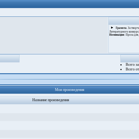
Грамота
. За твор
Литературного конкурса
Номинация:
Проза для 
Всего з
Всего о
Мои произведения
Название произведения