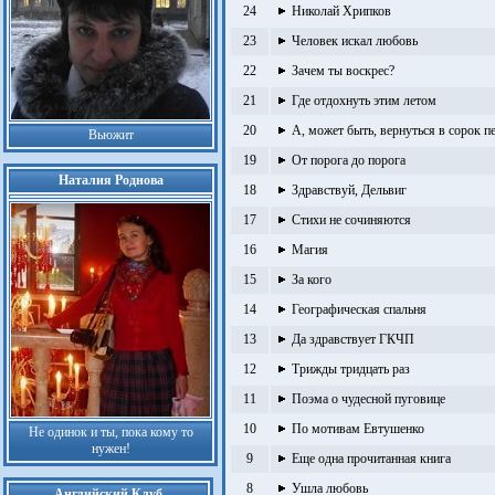
24
Николай Хрипков
23
Человек искал любовь
22
Зачем ты воскрес?
21
Где отдохнуть этим летом
20
А, может быть, вернуться в сорок п
Вьюжит
19
От порога до порога
Наталия Роднова
18
Здравствуй, Дельвиг
17
Стихи не сочиняются
16
Магия
15
За кого
14
Географическая спальня
13
Да здравствует ГКЧП
12
Трижды тридцать раз
11
Поэма о чудесной пуговице
10
По мотивам Евтушенко
Не одинок и ты, пока кому то
нужен!
9
Еще одна прочитанная книга
8
Ушла любовь
Английский Клуб