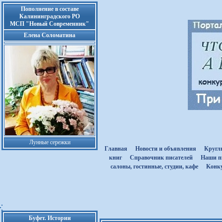
Пополнение в составе
Калининградского РО
МСП "Новый Современник"
Елена Соломатина
Лунные сережки
Главная
Новости и объявления
Кругл
книг
Cправочник писателей
Наши п
салоны, гостинные, студии, кафе
Kонк
Буфет. Истории