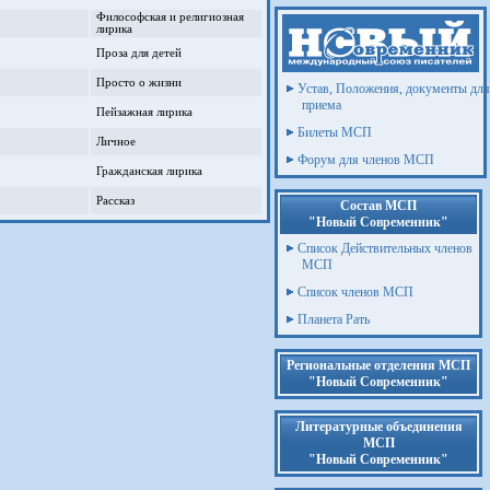
Философская и религиозная
лирика
Проза для детей
Просто о жизни
Устав, Положения, документы для
приема
Пейзажная лирика
Билеты МСП
Личное
Форум для членов МСП
Гражданская лирика
Рассказ
Состав МСП
"Новый Современник"
Список Действительных членов
МСП
Список членов МСП
Планета Рать
Региональные отделения МСП
"Новый Современник"
Литературные объединения
МСП
"Новый Современник"