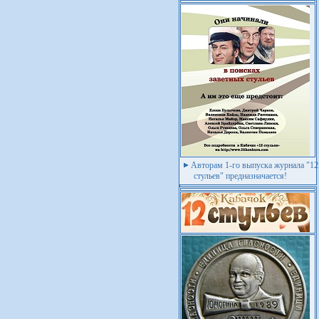
Авторам 1-го выпуска журнала "12
стульев" предназначается!