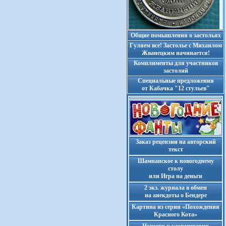
Общие помышления о застольях
Гуляем все! Застолье с Михаилом
Жванецким начинается!
Комплименты для участников
застолий
Cпециальные предложения
от Кабачка "12 стульев"
Заказ рецензии на авторский
текст
Шампанское к новогоднему
столу
или Игра на деньги
2 экз. журнала в обмен
на анекдоты о Бендере
Картина из серии «Похождения
Красного Кота»