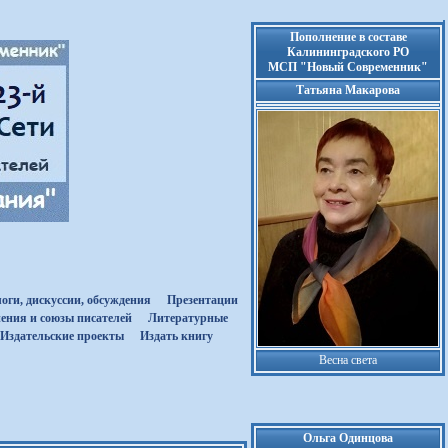
Пополнение в составе
Калининградского РО
МСП "Новый Современник"
Татьяна Макарова
оги, дискуссии, обсуждения
Презентации
ения и союзы писателей
Литературные
Издательские проекты
Издать книгу
Весна света
Ольга Одинцова