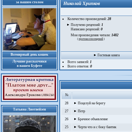
за нашим столом
Николай Хрипков
Количество произведений:
28
Получено рецензий:
1
Написано рецензий:
0
Мои произведения читали:
1482
(
протокол посещений
)
Всемирный день кошек
Гостевая книга
Лучшие рассказчики
Всего записей:
1
в нашем Буфете
Всего ответов:
0
№
28
Поцелуй на берегу
Татьяна Лиотвейзен
27
Петр
26
Брачное объявление
25
Черти что и с боку бантик