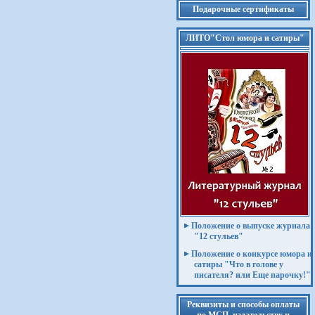
Подарочные сертификаты
ЛИТО"Стол юмора и сатиры"
Положение о выпуске журнала
"12 стульев"
Положение о конкурсе юмора и
сатиры "Что в голове у
писателя? или Еще парочку!"
Реквизиты и способы оплаты