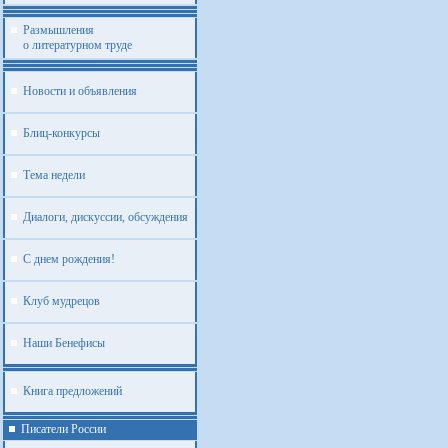
Размышления
о литературном труде
Новости и объявления
Блиц-конкурсы
Тема недели
Диалоги, дискуссии, обсуждения
С днем рождения!
Клуб мудрецов
Наши Бенефисы
Книга предложений
Писатели России