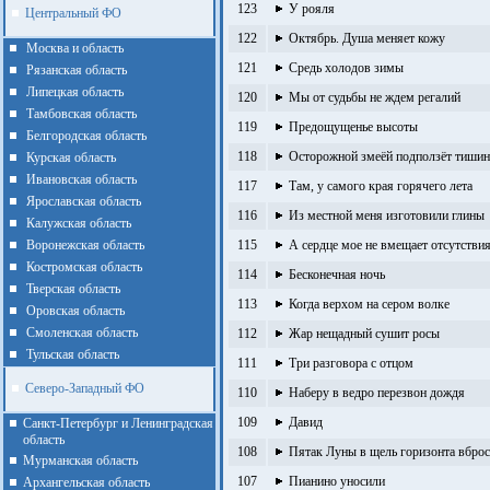
123
У рояля
Центральный ФО
122
Октябрь. Душа меняет кожу
Москва и область
121
Средь холодов зимы
Рязанская область
Липецкая область
120
Мы от судьбы не ждем регалий
Тамбовская область
119
Предощущенье высоты
Белгородская область
118
Осторожной змеёй подползёт тишин
Курская область
Ивановская область
117
Там, у самого края горячего лета
Ярославская область
116
Из местной меня изготовили глины
Калужская область
Воронежская область
115
А сердце мое не вмещает отсутстви
Костромская область
114
Бесконечная ночь
Тверская область
113
Когда верхом на сером волке
Оровская область
Смоленская область
112
Жар нещадный сушит росы
Тульская область
111
Три разговора с отцом
Северо-Западный ФО
110
Наберу в ведро перезвон дождя
109
Давид
Санкт-Петербург и Ленинградская
область
108
Пятак Луны в щель горизонта вброс
Мурманская область
107
Пианино уносили
Архангельская область