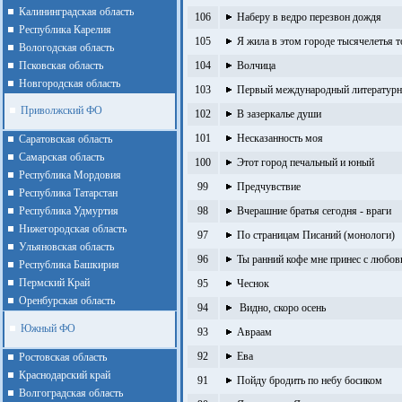
Калининградская область
106
Наберу в ведро перезвон дождя
Республика Карелия
105
Я жила в этом городе тысячелетья 
Вологодская область
Псковская область
104
Волчица
Новгородская область
103
Первый международный литературн
Приволжский ФО
102
В зазеркалье души
101
Несказанность моя
Cаратовская область
Cамарская область
100
Этот город печальный и юный
Республика Мордовия
99
Предчувствие
Республика Татарстан
Республика Удмуртия
98
Вчерашние братья сегодня - враги
Нижегородская область
97
По страницам Писаний (монологи)
Ульяновская область
96
Ты ранний кофе мне принес с любо
Республика Башкирия
Пермский Край
95
Чеснок
Оренбурская область
94
Видно, скоро осень
Южный ФО
93
Авраам
92
Ева
Ростовская область
Краснодарский край
91
Пойду бродить по небу босиком
Волгоградская область