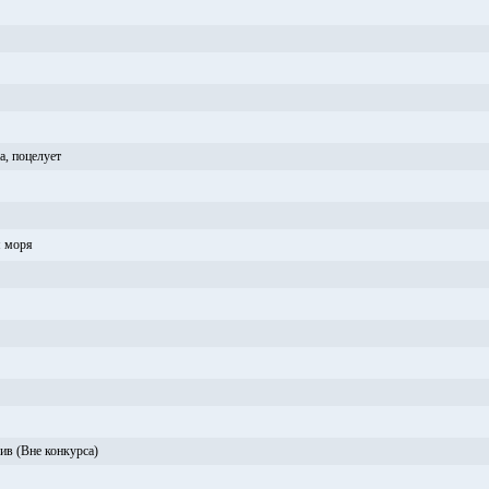
а, поцелует
я моря
ив (Вне конкурса)