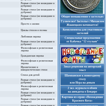
Разные стихи (не вошедшие в
рубрики)
Разные стихи (не вошедшие в
рубрики)
Разные стихи (не вошедшие в
Общие помышления о застольях
рубрики)
Гуляем все! Застолье с Михаилом
Просто о жизни
Жванецким начинается!
Комплименты для участников
Циклы стихов и поэмы
застолий
Любовная лирика
Cпециальные предложения
от Кабачка "12 стульев"
Разные стихи (не вошедшие в
рубрики)
Философская и религиозная
лирика
Гражданская лирика
Философская и религиозная
лирика
Заказ рецензии на авторский
Иронические и
юмористические стихи
текст
Стихи для детей
Шампанское к новогоднему
столу
Разные стихи (не вошедшие в
или Игра на деньги
рубрики)
Философская и религиозная
2 экз. журнала в обмен
лирика
на анекдоты о Бендере
Разные стихи (не вошедшие в
рубрики)
Картина из серии «Похождения
Разные стихи (не вошедшие в
Красного Кота»
рубрики)
Разные стихи (не вошедшие в