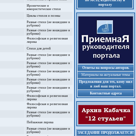
по МСП, издательству и
порталу
Иронические и
юмористические стихи
Циклы стихов и поэмы
Разные стихи (не вошедшие в
рубрики)
Разные стихи (не вошедшие в
рубрики)
Философская и религиозная
лирика
Стихи для детей
Разные стихи (не вошедшие в
рубрики)
Разные стихи (не вошедшие в
рубрики)
Ответы на вопросы авторов.
Разные стихи (не вошедшие в
Материалы на актуальные темы
рубрики)
Разные стихи (не вошедшие в
Предложения для тех, кому мил
рубрики)
и люб наш портал.
Разные стихи (не вошедшие в
рубрики)
Контактные адреса
Философская и религиозная
лирика
Философская и религиозная
лирика
Разные стихи (не вошедшие в
рубрики)
Пейзажная лирика
Разные стихи (не вошедшие в
рубрики)
ЗАСЕДАНИЕ ПРОДОЛЖАЕТСЯ!