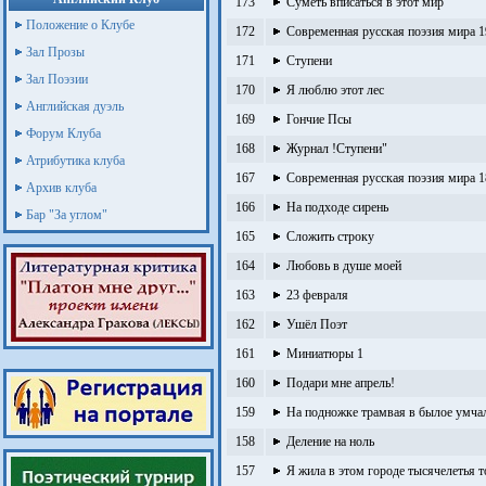
173
Суметь вписаться в этот мир
Положение о Клубе
172
Современная русская поэзия мира 1
Зал Прозы
171
Ступени
Зал Поэзии
170
Я люблю этот лес
Английская дуэль
169
Гончие Псы
Форум Клуба
168
Журнал !Ступени"
Атрибутика клуба
167
Современная русская поэзия мира 1
Архив клуба
166
На подходе сирень
Бар "За углом"
165
Сложить строку
164
Любовь в душе моей
163
23 февраля
162
Ушёл Поэт
161
Миниатюры 1
160
Подари мне апрель!
159
На подножке трамвая в былое умча
158
Деление на ноль
157
Я жила в этом городе тысячелетья 