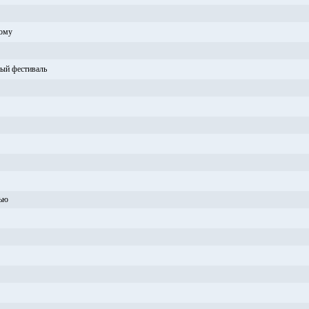
тому
ый фестиваль
вью