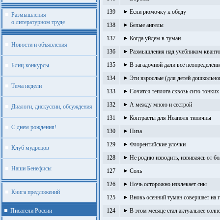
139
Если рюмочку к обеду
Размышления
о литературном труде
138
Белые ангелы
137
Когда уйдем в туман
Новости и объявления
136
Размышления над учебником квант
135
В загадочной дали всё неопределённ
Блиц-конкурсы
134
Эти взрослые (для детей дошкольно
Тема недели
133
Сочится теплота сквозь сито тонких
132
А между мною и сестрой
Диалоги, дискуссии, обсуждения
131
Контрасты для Неаполя типичны
С днем рождения!
130
Пиза
129
Флорентийские улочки
Клуб мудрецов
128
Не родню изводить, извиваясь от б
Наши Бенефисы
127
Соль
126
Ночь осторожно извлекает сны
Книга предложений
125
Вновь осенний туман совершает на 
Писатели России
124
В этом месяце стал актуальнее солн