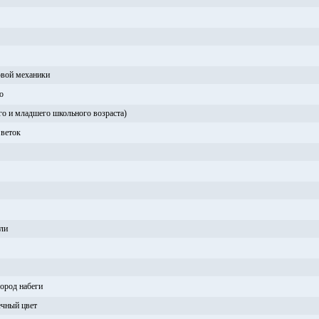
овой механики
о
го и младшего школьного возраста)
 веток
оли
город набеги
ечный цвет