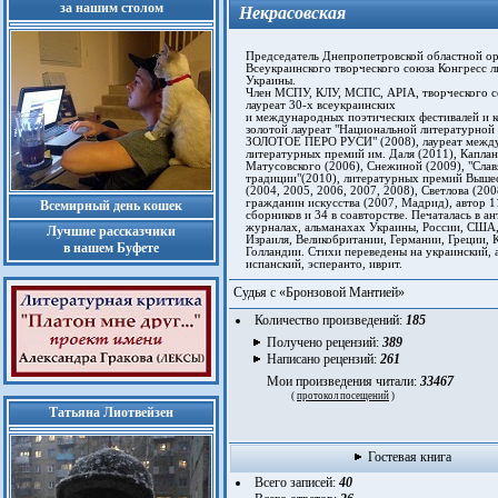
за нашим столом
Некрасовская
Председатель Днепропетровской областной ор
Всеукраинского творческого союза Конгресс л
Украины.
Член МСПУ, КЛУ, МСПС, APIA, творческого с
лауреат 30-х всеукраинских
и международных поэтических фестивалей и к
золотой лауреат "Национальной литературной
ЗОЛОТОЕ ПЕРО РУСИ" (2008), лауреат межд
литературных премий им. Даля (2011), Каплан
Матусовского (2006), Снежиной (2009), "Слав
традиции"(2010), литературных премий Вышес
(2004, 2005, 2006, 2007, 2008), Светлова (20
гражданин искусства (2007, Мадрид), автор 1
Всемирный день кошек
сборников и 34 в соавторстве. Печаталась в ан
журналах, альманахах Украины, России, США,
Лучшие рассказчики
Израиля, Великобритании, Германии, Греции, 
в нашем Буфете
Голландии. Стихи переведены на украинский, 
испанский, эсперанто, иврит.
Судья с «Бронзовой Мантией»
Количество произведений:
185
Получено рецензий:
389
Написано рецензий:
261
Мои произведения читали:
33467
(
протокол посещений
)
Татьяна Лиотвейзен
Гостевая книга
Всего записей:
40