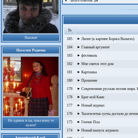
Всего ответов:
26
№
Вьюжит
185
Лилит (к картине Бориса Вальехо)
184
Главный аргумент
Наталия Роднова
183
фестиваль
182
Мне снится этот дом
181
Картошка
180
Прошение
179
Современная русская поэзия мира. 
178
Брат мой Каин
177
Новый журнал
176
Тысячелетья суеты достали до пече
Не одинок и ты, пока кому то
175
Гончие Псы
нужен!
174
Новый выпуск журнала
Английский Клуб