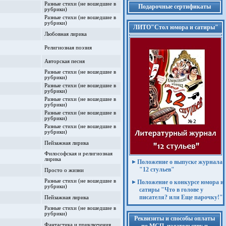
Разные стихи (не вошедшие в
Подарочные сертификаты
рубрики)
Разные стихи (не вошедшие в
рубрики)
ЛИТО"Стол юмора и сатиры"
Любовная лирика
Религиозная поэзия
Авторская песня
Разные стихи (не вошедшие в
рубрики)
Разные стихи (не вошедшие в
рубрики)
Разные стихи (не вошедшие в
рубрики)
Разные стихи (не вошедшие в
рубрики)
Разные стихи (не вошедшие в
рубрики)
Пейзажная лирика
Философская и религиозная
лирика
Положение о выпуске журнала
"12 стульев"
Просто о жизни
Разные стихи (не вошедшие в
Положение о конкурсе юмора и
рубрики)
сатиры "Что в голове у
писателя? или Еще парочку!"
Пейзажная лирика
Разные стихи (не вошедшие в
рубрики)
Реквизиты и способы оплаты
Фантастика и приключения