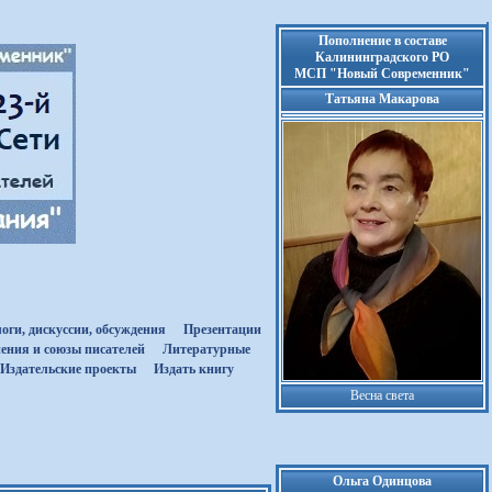
Пополнение в составе
Калининградского РО
МСП "Новый Современник"
Татьяна Макарова
оги, дискуссии, обсуждения
Презентации
ения и союзы писателей
Литературные
Издательские проекты
Издать книгу
Весна света
Ольга Одинцова