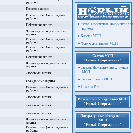
 Первого открытого смотра-конкурса
рубрики)
й этап
Просто о жизни
еские успехи. По итогам Литературного
Разные стихи (не вошедшие в
 будущему человечества"
рубрики)
 Международный литературный конкурс
Устав, Положения, документы для
2-й этап
Пейзажная лирика
иклы стихотворений
приема
Философская и религиозная
турный конкурс "СВЫШЕ НАС СВЕТ
лирика
Билеты МСП
раль 2009)
Разные стихи (не вошедшие в
рубрики)
Форум для членов МСП
Международный литературный конкурс "Вся
Разные стихи (не вошедшие в
тап (июнь - июль 2008)
рубрики)
 детей
Состав МСП
ый Литературный конкурс «Писатели без
Пейзажная лирика
"Новый Современник"
: Пейзажная лирика, стихи о животных и
Философская и религиозная
лирика
Список Действительных членов
ый Литературный конкурс «Писатели без
МСП
Любовная лирика
: Пейзажная лирика, стихи о животных и
Список членов МСП
Гражданская лирика
ый Литературный конкурс «Писатели без
Планета Рать
Разные стихи (не вошедшие в
рубрики)
: Любовная лирика
Любовная лирика
ратурные достижения
Региональные отделения МСП
"Новый Современник"
За участие в работе жюри Литературного
Любовная лирика
ейн, и Дунай голубой!"
За участие в работе жюри Поэтического
Любовная лирика
Литературные объединения
Взгляд из XXI века»
Философская и религиозная
МСП
лирика
"Новый Современник"
Разные стихи (не вошедшие в
рубрики)