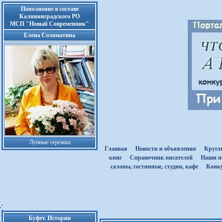
Пополнение в составе
Калининградского РО
МСП "Новый Современник"
Елена Соломатина
Лунные сережки
Главная
Новости и объявления
Кругл
книг
Cправочник писателей
Наши п
салоны, гостинные, студии, кафе
Kонк
Буфет. Истории