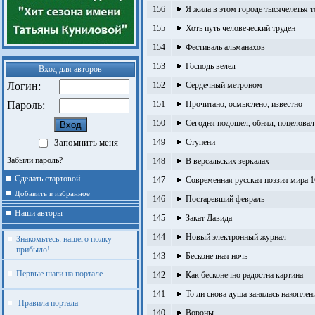
156
Я жила в этом городе тысячелетья 
155
Хоть путь человеческий труден
154
Фестиваль альманахов
153
Господь велел
Вход для авторов
Логин:
152
Сердечный метроном
Пароль:
151
Прочитано, осмыслено, известно
150
Сегодня подошел, обнял, поцеловал
Запомнить меня
149
Ступени
Забыли пароль?
148
В версальских зеркалах
Сделать стартовой
147
Современная русская поэзия мира 1
Добавить в избранное
146
Постаревший февраль
Наши авторы
145
Закат Давида
144
Новый электронный журнал
Знакомьтесь: нашего полку
прибыло!
143
Бесконечная ночь
Первые шаги на портале
142
Как бесконечно радостна картина
141
То ли снова душа занялась накопле
Правила портала
140
Вороны