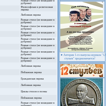
Разные стихи (не вошедшие в
рубрики)
Философская и религиозная
лирика
Любовная лирика
Разные стихи (не вошедшие в
рубрики)
Разные стихи (не вошедшие в
рубрики)
Разные стихи (не вошедшие в
рубрики)
Разные стихи (не вошедшие в
рубрики)
Разные стихи (не вошедшие в
рубрики)
Разные стихи (не вошедшие в
рубрики)
Авторам 1-го выпуска журнала "12
Разные стихи (не вошедшие в
стульев" предназначается!
рубрики)
Любовная лирика
Пейзажная лирика
Гражданская лирика
Любовная лирика
Циклы стихов и поэмы
Пейзажная лирика
Разные стихи (не вошедшие в
рубрики)