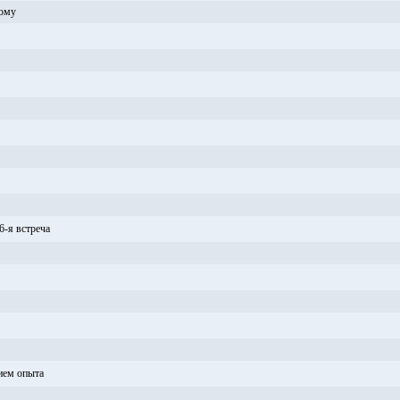
тому
6-я встреча
нием опыта