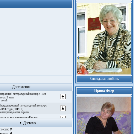
Запоздалая любовь
Достижения
Ирина Фаер
ународный литературный конкурс "Вся
года, 2 этап
 детей
 Международный литературный конкурс
 2013 года (ВКР-10)
ая и гражданская лирика
 поэтических миниатюр «Капли»
 «Разноцветный мир» (свободная тема)
Дневник
урно-издательский проект «ПИШУЩАЯ
аписей:
0
2
тветов:
0