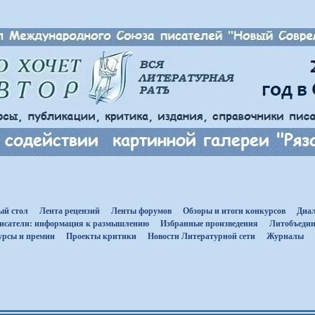
ый стол
Лента рецензий
Ленты форумов
Обзоры и итоги конкурсов
Диал
исатели: информация к размышлению
Избранные произведения
Литобъедин
урсы и премии
Проекты критики
Новости Литературной сети
Журналы