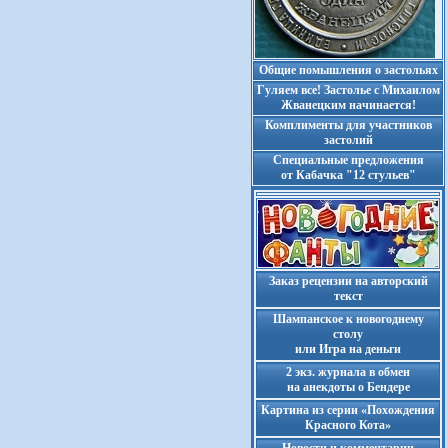
Общие помышления о застольях
Гуляем все! Застолье с Михаилом
Жванецким начинается!
Комплименты для участников
застолий
Cпециальные предложения
от Кабачка "12 стульев"
Заказ рецензии на авторский
текст
Шампанское к новогоднему
столу
или Игра на деньги
2 экз. журнала в обмен
на анекдоты о Бендере
Картина из серии «Похождения
Красного Кота»