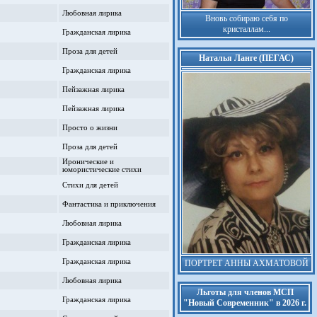
Любовная лирика
Вновь собираю себя по
кристаллам...
Гражданская лирика
Проза для детей
Наталья Ланге (ПЕГАС)
Гражданская лирика
Пейзажная лирика
Пейзажная лирика
Просто о жизни
Проза для детей
Иронические и
юмористические стихи
Стихи для детей
Фантастика и приключения
Любовная лирика
Гражданская лирика
Гражданская лирика
ПОРТРЕТ АННЫ АХМАТОВОЙ
Любовная лирика
Льготы для членов МСП
Гражданская лирика
"Новый Современник" в 2026 г.