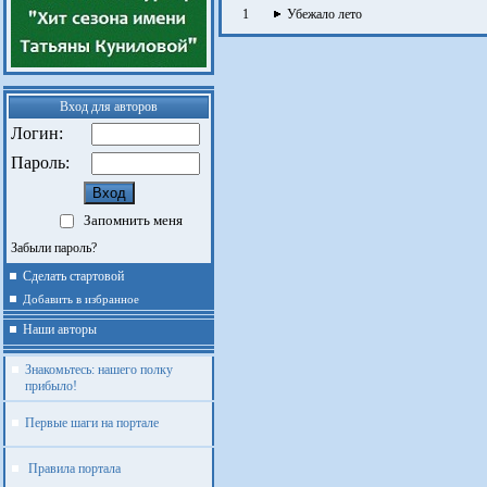
1
Убежало лето
Вход для авторов
Логин:
Пароль:
Запомнить меня
Забыли пароль?
Сделать стартовой
Добавить в избранное
Наши авторы
Знакомьтесь: нашего полку
прибыло!
Первые шаги на портале
Правила портала