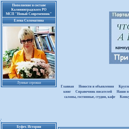
Пополнение в составе
Калининградского РО
МСП "Новый Современник"
Елена Соломатина
Лунные сережки
Главная
Новости и объявления
Кругл
книг
Cправочник писателей
Наши п
салоны, гостинные, студии, кафе
Kонк
Буфет. Истории