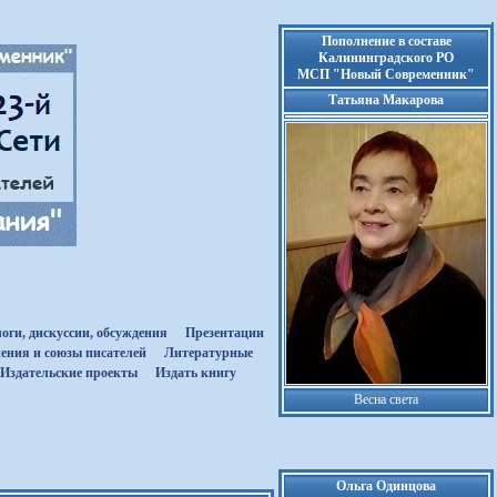
Пополнение в составе
Калининградского РО
МСП "Новый Современник"
Татьяна Макарова
оги, дискуссии, обсуждения
Презентации
ения и союзы писателей
Литературные
Издательские проекты
Издать книгу
Весна света
Ольга Одинцова