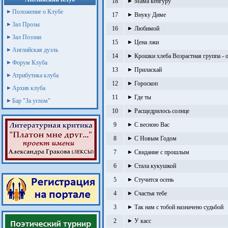
18
Мама кенгуру
Положение о Клубе
17
Внуку Диме
Зал Прозы
16
Любимой
Зал Поэзии
15
Цена лжи
Английская дуэль
14
Крошки хлеба Возрастная группа - о
Форум Клуба
13
Приласкай
Атрибутика клуба
12
Гороскоп
Архив клуба
11
Где ты
Бар "За углом"
10
Расщедрилось солнце
9
С весною Вас
8
С Новым Годом
7
Свидание с прошлым
6
Стала кукушкой
5
Стучится осень
4
Счастья тебе
3
Так нам с тобой назначено судьбой
2
У касс