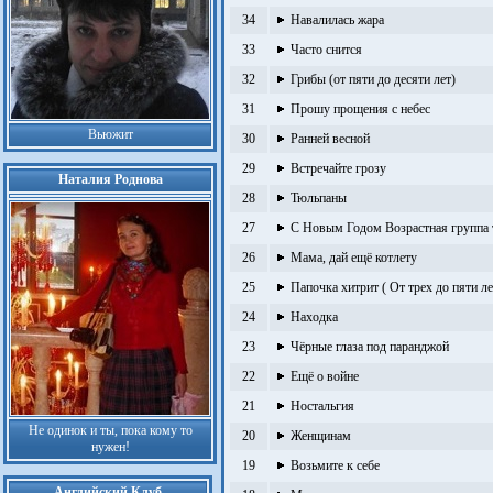
34
Навалилась жара
33
Часто снится
32
Грибы (от пяти до десяти лет)
31
Прошу прощения с небес
Вьюжит
30
Ранней весной
29
Встречайте грозу
Наталия Роднова
28
Тюльпаны
27
С Новым Годом Возрастная группа то
26
Мама, дай ещё котлету
25
Папочка хитрит ( От трех до пяти ле
24
Находка
23
Чёрные глаза под паранджой
22
Ещё о войне
21
Ностальгия
Не одинок и ты, пока кому то
20
Женщинам
нужен!
19
Возьмите к себе
Английский Клуб