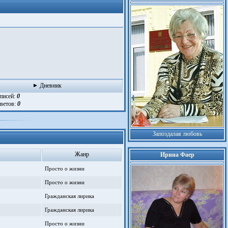
Дневник
аписей:
0
тветов:
0
Запоздалая любовь
Жанр
Ирина Фаер
Просто о жизни
Просто о жизни
Гражданская лирика
Гражданская лирика
Просто о жизни