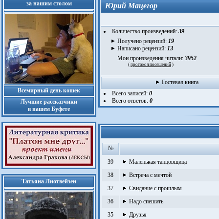
за нашим столом
Юрий Мацегор
Количество произведений:
39
Получено рецензий:
19
Написано рецензий:
13
Мои произведения читали:
3952
(
протокол посещений
)
Гостевая книга
Всемирный день кошек
Всего записей:
0
Всего ответов:
0
Лучшие рассказчики
в нашем Буфете
№
39
Маленькая танцовщица
38
Встреча с мечтой
Татьяна Лиотвейзен
37
Свидание с прошлым
36
Надо спешить
35
Друзья