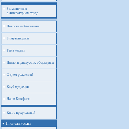
Размышления
о литературном труде
Новости и объявления
Блиц-конкурсы
Тема недели
Диалоги, дискуссии, обсуждения
С днем рождения!
Клуб мудрецов
Наши Бенефисы
Книга предложений
Писатели России