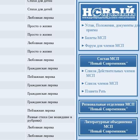
Стихи для детей
Стихи для детей
Любовная лирика
Устав, Положения, документы для
Просто о жизни
приема
Просто о жизни
Билеты МСП
Любовная лирика
Форум для членов МСП
Просто о жизни
Состав МСП
Любовная лирика
"Новый Современник"
Гражданская лирика
Список Действительных членов
МСП
Пейзажная лирика
Список членов МСП
Гражданская лирика
Планета Рать
Гражданская лирика
Гражданская лирика
Региональные отделения МСП
"Новый Современник"
Пейзажная лирика
Разные стихи (не вошедшие в
рубрики)
Литературные объединения
МСП
Любовная лирика
"Новый Современник"
Любовная лирика