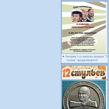
Авторам 1-го выпуска журнала "12
стульев" предназначается!