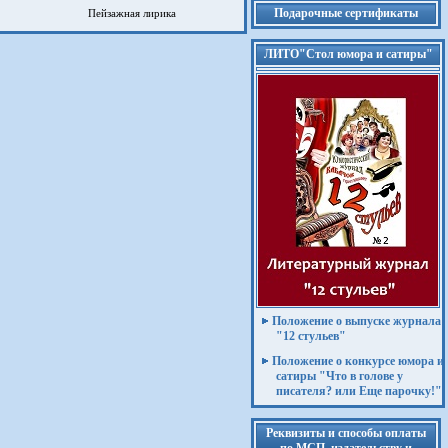
Подарочные сертификаты
Пейзажная лирика
ЛИТО"Стол юмора и сатиры"
Положение о выпуске журнала
"12 стульев"
Положение о конкурсе юмора и
сатиры "Что в голове у
писателя? или Еще парочку!"
Реквизиты и способы оплаты