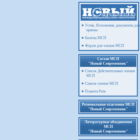
Устав, Положения, документы для
приема
Билеты МСП
Форум для членов МСП
Состав МСП
"Новый Современник"
Список Действительных членов
МСП
Список членов МСП
Планета Рать
Региональные отделения МСП
"Новый Современник"
Литературные объединения
МСП
"Новый Современник"