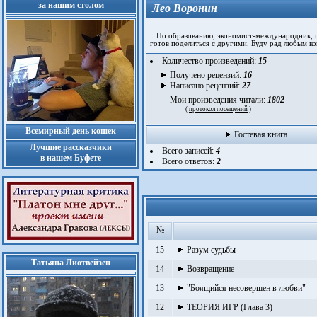
за нашим столом
Лео Воронин
По образованию, экономист-международ­ник,­ по
готов поделиться с другими. Буду рад любым ко
Количество произведений:
15
Получено рецензий:
16
Написано рецензий:
27
Мои произведения читали:
1802
(
протокол посещений
)
Всемирный день кошек
Гостевая книга
Лучшие рассказчики
Всего записей:
4
в нашем Буфете
Всего ответов:
2
№
15
Разум судьбы
Татьяна Лиотвейзен
14
Возвращение
13
"Боящийся несовершен в любви"
12
ТЕОРИЯ ИГР (Глава 3)