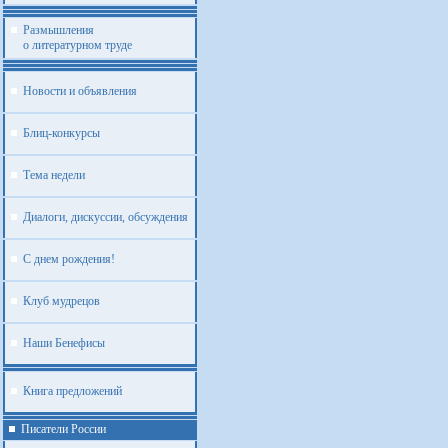
Размышления
о литературном труде
Новости и объявления
Блиц-конкурсы
Тема недели
Диалоги, дискуссии, обсуждения
С днем рождения!
Клуб мудрецов
Наши Бенефисы
Книга предложений
Писатели России