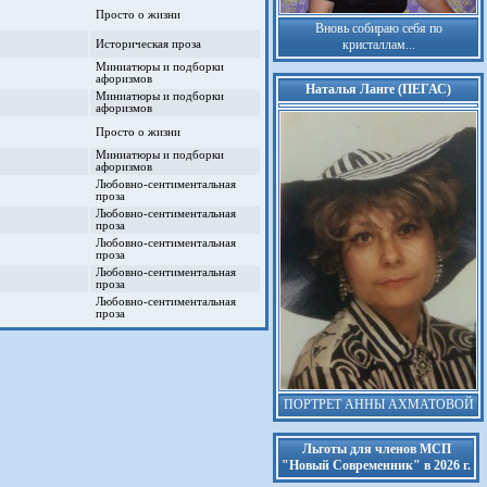
Просто о жизни
Вновь собираю себя по
кристаллам...
Историческая проза
Миниатюры и подборки
афоризмов
Наталья Ланге (ПЕГАС)
Миниатюры и подборки
афоризмов
Просто о жизни
Миниатюры и подборки
афоризмов
Любовно-сентиментальная
проза
Любовно-сентиментальная
проза
Любовно-сентиментальная
проза
Любовно-сентиментальная
проза
Любовно-сентиментальная
проза
ПОРТРЕТ АННЫ АХМАТОВОЙ
Льготы для членов МСП
"Новый Современник" в 2026 г.