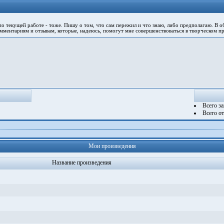
 текущей работе - тоже. Пишу о том, что сам пережил и что знаю, либо предполагаю. В об
мментариям и отзывам, которые, надеюсь, помогут мне совершенствоваться в творческом пр
Всего з
Всего о
Мои произведения
Название произведения