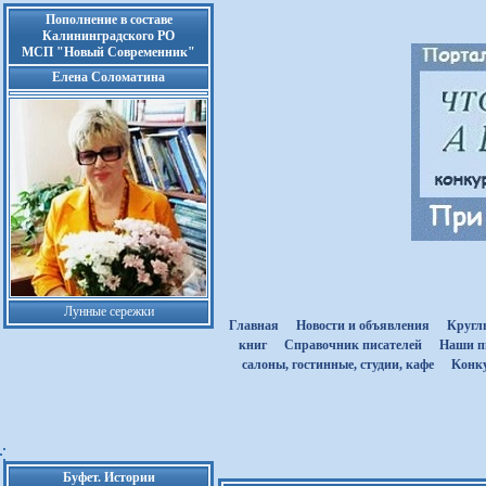
Пополнение в составе
Калининградского РО
МСП "Новый Современник"
Елена Соломатина
Лунные сережки
Главная
Новости и объявления
Кругл
книг
Cправочник писателей
Наши п
салоны, гостинные, студии, кафе
Kонк
Буфет. Истории