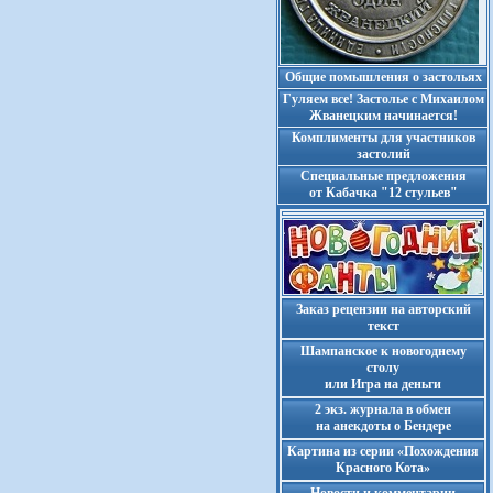
Общие помышления о застольях
Гуляем все! Застолье с Михаилом
Жванецким начинается!
Комплименты для участников
застолий
Cпециальные предложения
от Кабачка "12 стульев"
Заказ рецензии на авторский
текст
Шампанское к новогоднему
столу
или Игра на деньги
2 экз. журнала в обмен
на анекдоты о Бендере
Картина из серии «Похождения
Красного Кота»