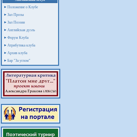
Положение о Клубе
Зал Прозы
Зал Поэзии
Английская дуэль
Форум Клуба
Атрибутика клуба
Архив клуба
Бар "За углом"