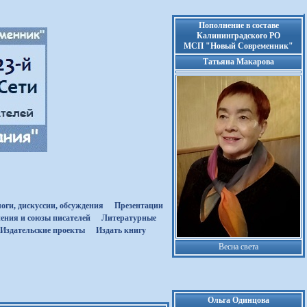
Пополнение в составе
Калининградского РО
МСП "Новый Современник"
Татьяна Макарова
оги, дискуссии, обсуждения
Презентации
ения и союзы писателей
Литературные
Издательские проекты
Издать книгу
Весна света
Ольга Одинцова