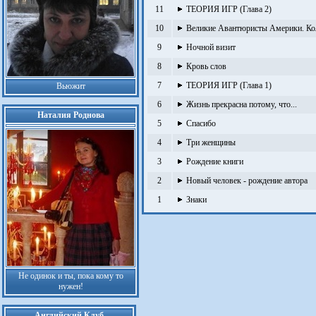
11
ТЕОРИЯ ИГР (Глава 2)
10
Великие Авантюристы Америки. К
9
Ночной визит
8
Кровь слов
7
ТЕОРИЯ ИГР (Глава 1)
Вьюжит
6
Жизнь прекрасна потому, что...
Наталия Роднова
5
Спасибо
4
Три женщины
3
Рождение книги
2
Новый человек - рождение автора
1
Знаки
Не одинок и ты, пока кому то
нужен!
Английский Клуб