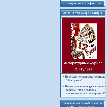
Подарочные сертификаты
ЛИТО"Стол юмора и сатиры"
Положение о выпуске журнала
"12 стульев"
Положение о конкурсе юмора и
сатиры "Что в голове у
писателя? или Еще парочку!"
Реквизиты и способы оплаты