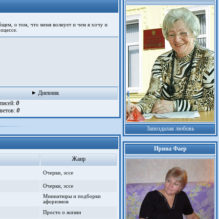
щем, о том, что меня волнует и чем я хочу и
оцессе.
Дневник
аписей:
0
тветов:
0
Запоздалая любовь
Ирина Фаер
Жанр
Очерки, эссе
Очерки, эссе
Миниатюры и подборки
афоризмов
Просто о жизни