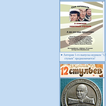
Авторам 1-го выпуска журнала "12
стульев" предназначается!