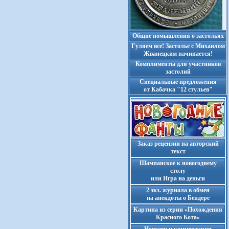
Общие помышления о застольях
Гуляем все! Застолье с Михаилом
Жванецким начинается!
Комплименты для участников
застолий
Cпециальные предложения
от Кабачка "12 стульев"
Заказ рецензии на авторский
текст
Шампанское к новогоднему
столу
или Игра на деньги
2 экз. журнала в обмен
на анекдоты о Бендере
Картина из серии «Похождения
Красного Кота»