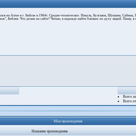
ся на Алтае в г. Бийске в 1964г. Средне-техническое. Пикуль, Булгаков, Шукшин; Саймак, Г
неж", Библия. Что делаю на сайте? Читаю, в надежде найти близких по духу людей. Пишу, в
Всего з
Всего о
Мои произведения
Название произведения