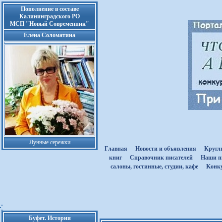
Пополнение в составе
Калининградского РО
МСП "Новый Современник"
Елена Соломатина
Лунные сережки
Главная
Новости и объявления
Кругл
книг
Cправочник писателей
Наши п
салоны, гостинные, студии, кафе
Kонк
Буфет. Истории