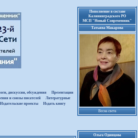
Пополнение в составе
Калининградского РО
МСП "Новый Современник"
Татьяна Макарова
оги, дискуссии, обсуждения
Презентации
ения и союзы писателей
Литературные
Издательские проекты
Издать книгу
Весна света
Ольга Одинцова