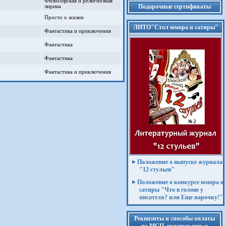
Философская и религиозная
Подарочные сертификаты
лирика
Просто о жизни
ЛИТО"Стол юмора и сатиры"
Фантастика и приключения
Фантастика
Фантастика
Фантастика и приключения
Положение о выпуске журнала
"12 стульев"
Положение о конкурсе юмора и
сатиры "Что в голове у
писателя? или Еще парочку!"
Реквизиты и способы оплаты