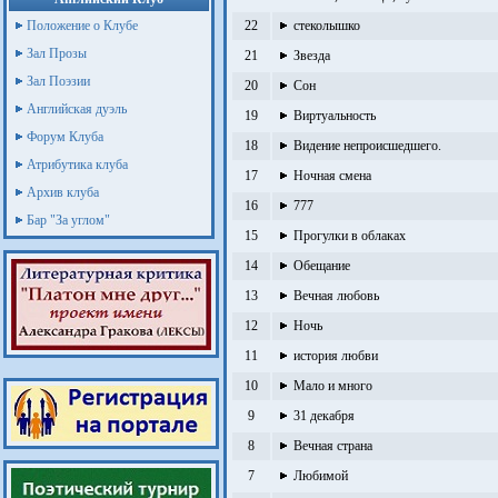
Положение о Клубе
22
стеколышко
Зал Прозы
21
Звезда
Зал Поэзии
20
Сон
Английская дуэль
19
Виртуальность
Форум Клуба
18
Видение непроисшедшего.
Атрибутика клуба
17
Ночная смена
Архив клуба
16
777
Бар "За углом"
15
Прогулки в облаках
14
Обещание
13
Вечная любовь
12
Ночь
11
история любви
10
Мало и много
9
31 декабря
8
Вечная страна
7
Любимой