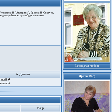
уляковский; "Аквариум", Градский, Сукачев,
 надежде быть кому-нибудь полезным.
Запоздалая любовь
Дневник
Ирина Фаер
аписей:
0
тветов:
0
Жанр