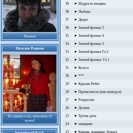
39
Мудрость ямщика
38
Любовь
37
Двери
36
Земной филиал 5
35
Земной филиал 4
Вьюжит
34
Земной филиал 3
Наталия Роднова
33
Земной филиал Гл.2
32
Земной филиал. Гл.1
31
Колесо
30
***
29
Крылья Небес
28
Причастность (вне конкурса)
27
Рождество
26
Долина
25
Третья дочь
Не одинок и ты, пока кому то
нужен!
24
ожидание
23
Камень, ножницы, бумага.
Английский Клуб