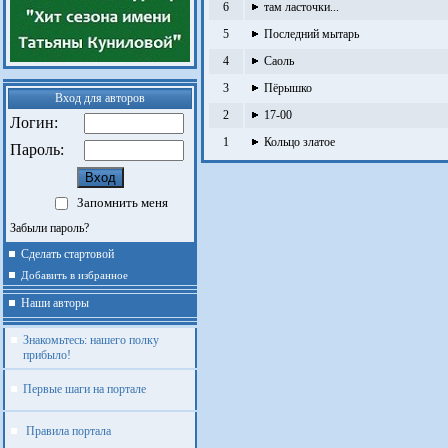
6
там ласточки...
5
Последний мытарь
4
Саоль
3
Пёрышко
Вход для авторов
2
17-00
Логин:
1
Кольцо златое
Пароль:
Запомнить меня
Забыли пароль?
Сделать стартовой
Добавить в избранное
Наши авторы
Знакомьтесь: нашего полку
прибыло!
Первые шаги на портале
Правила портала