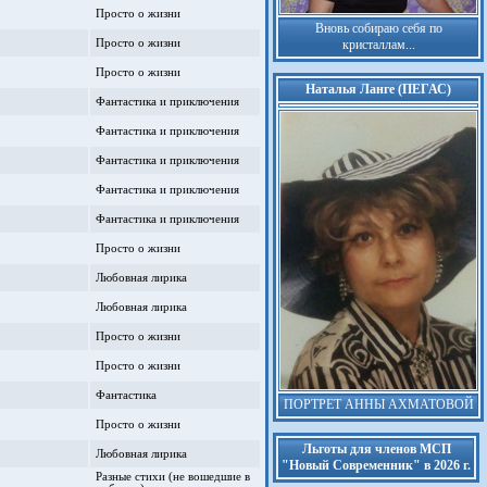
Просто о жизни
Вновь собираю себя по
Просто о жизни
кристаллам...
Просто о жизни
Наталья Ланге (ПЕГАС)
Фантастика и приключения
Фантастика и приключения
Фантастика и приключения
Фантастика и приключения
Фантастика и приключения
Просто о жизни
Любовная лирика
Любовная лирика
Просто о жизни
Просто о жизни
Фантастика
ПОРТРЕТ АННЫ АХМАТОВОЙ
Просто о жизни
Льготы для членов МСП
Любовная лирика
"Новый Современник" в 2026 г.
Разные стихи (не вошедшие в