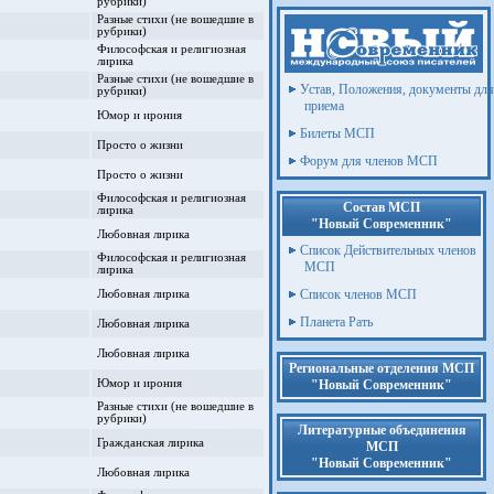
рубрики)
Разные стихи (не вошедшие в
рубрики)
Философская и религиозная
лирика
Разные стихи (не вошедшие в
Устав, Положения, документы для
рубрики)
приема
Юмор и ирония
Билеты МСП
Просто о жизни
Форум для членов МСП
Просто о жизни
Философская и религиозная
Состав МСП
лирика
"Новый Современник"
Любовная лирика
Список Действительных членов
Философская и религиозная
МСП
лирика
Список членов МСП
Любовная лирика
Планета Рать
Любовная лирика
Любовная лирика
Региональные отделения МСП
Юмор и ирония
"Новый Современник"
Разные стихи (не вошедшие в
рубрики)
Литературные объединения
Гражданская лирика
МСП
"Новый Современник"
Любовная лирика