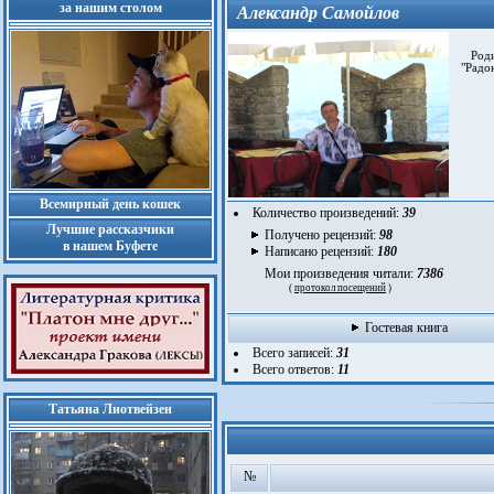
за нашим столом
Александр Самойлов
Родил
"Радо
Всемирный день кошек
Количество произведений:
39
Лучшие рассказчики
Получено рецензий:
98
в нашем Буфете
Написано рецензий:
180
Мои произведения читали:
7386
(
протокол посещений
)
Гостевая книга
Всего записей:
31
Всего ответов:
11
Татьяна Лиотвейзен
№