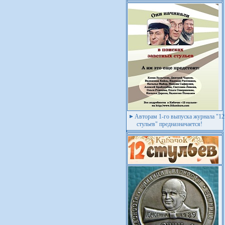
Авторам 1-го выпуска журнала "12
стульев" предназначается!