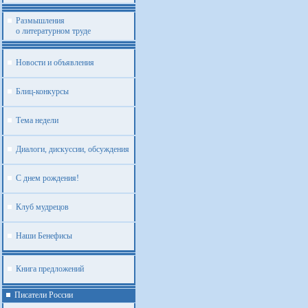
Размышления
о литературном труде
Новости и объявления
Блиц-конкурсы
Тема недели
Диалоги, дискуссии, обсуждения
С днем рождения!
Клуб мудрецов
Наши Бенефисы
Книга предложений
Писатели России