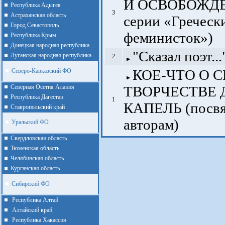
И ОСВОБОЖДЕ
Республика Адыгея
3
Астраханская область
серии «Греческ
Город Севастополь
феминисток»)
Республика Крым
Донецкая народная республика
"Сказал поэт...
Луганская народная республика
2
КОЕ-ЧТО О 
Северо-Кавказский ФО
Северная Осетия Алания
ТВОРЧЕСТВЕ
Республика Дагестан
1
КАПЕЛЬ (посвя
Ставропольский край
авторам)
Уральский ФО
Cвердловская область
Тюменская область
Челябинская область
Курганская область
Сибирский ФО
Республика Алтай
Алтайcкий край
Республика Хакассия