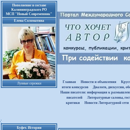
Пополнение в составе
Калининградского РО
МСП "Новый Современник"
Елена Соломатина
Главная
Новости и объявления
Круг
Лунные сережки
итоги конкурсов
Диалоги, дискуссии, о
Наши писатели: информация к размышле
писателей
Литературные салоны, гост
критики
Новости Литературной сети
Буфет. Истории