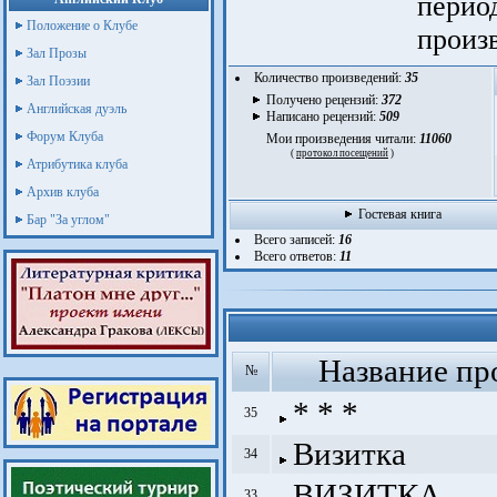
перио
Положение о Клубе
произ
Зал Прозы
Количество произведений:
35
Зал Поэзии
Получено рецензий:
372
Английская дуэль
Написано рецензий:
509
Форум Клуба
Мои произведения читали:
11060
(
протокол посещений
)
Атрибутика клуба
Архив клуба
Гостевая книга
Бар "За углом"
Всего записей:
16
Всего ответов:
11
Название пр
№
* * *
35
Визитка
34
ВИЗИТКА
33