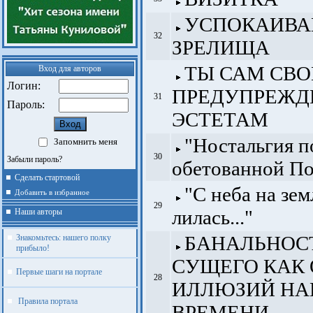
УСПОКАИВ
32
ЗРЕЛИЩА
ТЫ САМ СВО
Вход для авторов
Логин:
ПРЕДУПРЕЖД
31
Пароль:
ЭСТЕТАМ
"Ностальгия п
Запомнить меня
30
Забыли пароль?
обетованной Поэ
Сделать стартовой
"С неба на зе
Добавить в избранное
29
лилась..."
Наши авторы
БАНАЛЬНОС
Знакомьтесь: нашего полку
прибыло!
СУЩЕГО КАК 
Первые шаги на портале
28
ИЛЛЮЗИЙ НА
Правила портала
ВРЕМЕНИ