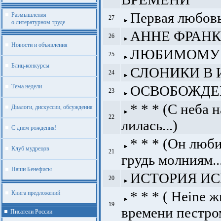
Первая любов
Размышления
27
о литературном труде
АННЕ ФРАНК
26
Новости и объявления
ЛЮБИМОМУ
25
Блиц-конкурсы
СЛОНИКИ В 
24
Тема недели
ОСВОБОЖДЕ
23
* * * (С неба 
Диалоги, дискуссии, обсуждения
22
лилась...)
С днем рождения!
* * * (Он люб
Клуб мудрецов
21
грудь молниям..
Наши Бенефисы
ИСТОРИЯ И
20
* * * ( Heine 
Книга предложений
19
времени пестром
Писатели России