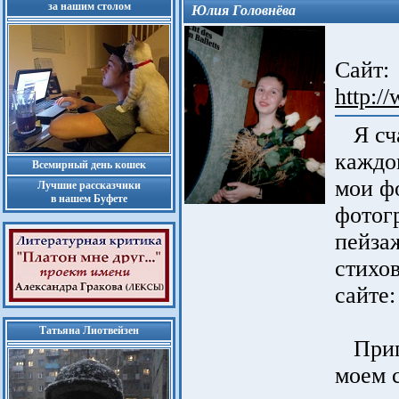
за нашим столом
Юлия Головнёва
Сайт:
http:/
Я сча
каждо
Всемирный день кошек
мои ф
Лучшие рассказчики
в нашем Буфете
фотог
пейза
стихо
сайте
Татьяна Лиотвейзен
Пригл
моем 