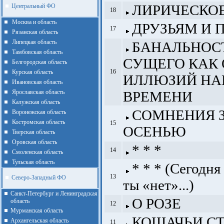
ЛИРИЧЕСКО
Центральный ФО
18
Москва и область
ДРУЗЬЯМ И 
17
Рязанская область
Липецкая область
БАНАЛЬНОС
Тамбовская область
СУЩЕГО КАК 
Белгородская область
16
Курская область
ИЛЛЮЗИЙ НА
Ивановская область
Ярославская область
ВРЕМЕНИ
Калужская область
СОМНЕНИЯ 
Воронежская область
Костромская область
15
ОСЕНЬЮ
Тверская область
Оровская область
* * *
14
Смоленская область
Тульская область
* * * (Сегодня
13
Северо-Западный ФО
ты «нет»...)
Санкт-Петербург и Ленинградская
О РОЗЕ
область
12
Мурманская область
КОШАЧЬИ С
Архангельская область
11