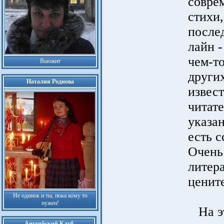
совре
стихи
после
лайн -
чем-т
Вьюжит
других
Наталия Роднова
извес
читате
указа
есть с
Очень
литер
ценит
Не одинок и ты, пока кому то
нужен!
На эт
Английский Клуб