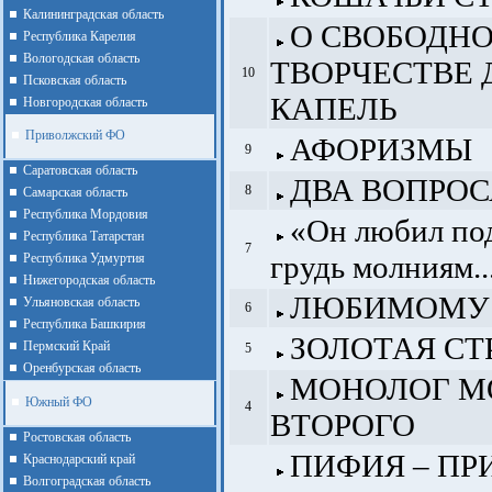
Калининградская область
О СВОБОДН
Республика Карелия
Вологодская область
ТВОРЧЕСТВЕ
10
Псковская область
КАПЕЛЬ
Новгородская область
Приволжский ФО
АФОРИЗМЫ
9
Cаратовская область
ДВА ВОПРОС
8
Cамарская область
Республика Мордовия
«Он любил по
Республика Татарстан
7
грудь молниям..
Республика Удмуртия
Нижегородская область
ЛЮБИМОМУ
Ульяновская область
6
Республика Башкирия
ЗОЛОТАЯ СТ
Пермский Край
5
Оренбурская область
МОНОЛОГ М
Южный ФО
4
ВТОРОГО
Ростовская область
ПИФИЯ – П
Краснодарский край
Волгоградская область