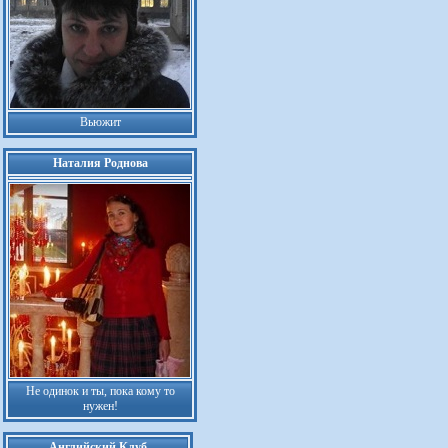
Вьюжит
Наталия Роднова
Не одинок и ты, пока кому то
нужен!
Английский Клуб