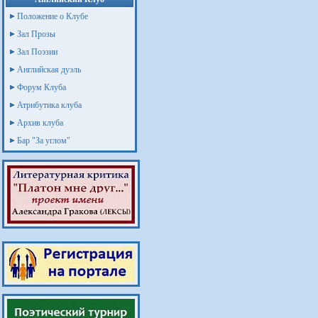
Положение о Клубе
Зал Прозы
Зал Поэзии
Английская дуэль
Форум Клуба
Атрибутика клуба
Архив клуба
Бар "За углом"