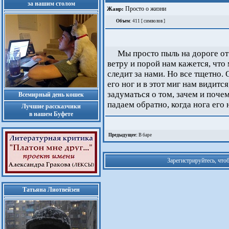
за нашим столом
Просто о жизни
Жанр:
Объем
: 411 [ символов ]
Мы просто пыль на дороге от
ветру и порой нам кажется, что
следит за нами. Но все тщетно.
его ног и в этот миг нам видитс
задуматься о том, зачем и поче
Всемирный день кошек
падаем обратно, когда нога его 
Лучшие рассказчики
в нашем Буфете
Предыдущее:
В баре
Зарегистрируйтесь, что
Татьяна Лиотвейзен