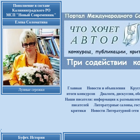
Пополнение в составе
Калининградского РО
МСП "Новый Современник"
Елена Соломатина
Главная
Новости и объявления
Круг
Лунные сережки
итоги конкурсов
Диалоги, дискуссии, о
Наши писатели: информация к размышле
писателей
Литературные салоны, гост
критики
Новости Литературной сети
Буфет. Истории