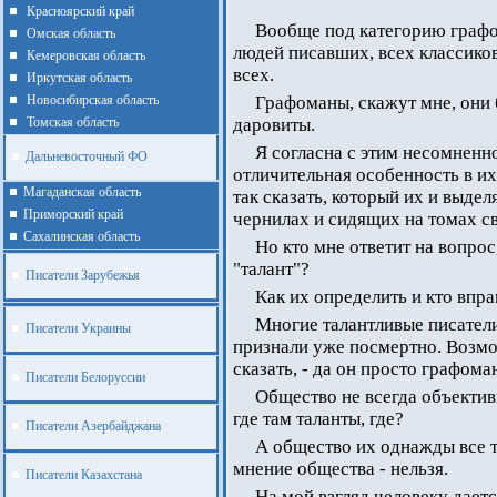
Красноярский край
Вообще под категорию графо
Омская область
людей писавших, всех классико
Кемеровская область
всех.
Иркутская область
Новосибирская область
Графоманы, скажут мне, они 
Томская область
даровиты.
Я согласна с этим несомненно
Дальневосточный ФО
отличительная особенность в их
Магаданская область
так сказать, который их и выде
Приморский край
чернилах и сидящих на томах с
Cахалинская область
Но кто мне ответит на вопрос,
"талант"?
Писатели Зарубежья
Как их определить и кто впра
Многие талантливые писатели
Писатели Украины
признали уже посмертно. Возмож
сказать, - да он просто графома
Писатели Белоруссии
Общество не всегда объектив
где там таланты, где?
Писатели Азербайджана
А общество их однажды все т
мнение общества - нельзя.
Писатели Казахстана
На мой взгляд человеку дает