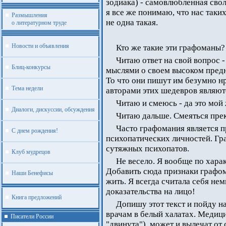
зодиака) - самовлюбленная своло
я все же понимаю, что нас так
Размышления
не одна такая.
о литературном труде
Новости и объявления
Кто же такие эти графоманы?
Читаю ответ на свой вопрос 
Блиц-конкурсы
мыслями о своем высоком предн
То что они пишут им безумно нр
Тема недели
авторами этих шедевров являют
Читаю и смеюсь - да это мой 
Диалоги, дискуссии, обсуждения
Читаю дальше. Смеяться пре
Часто графомания является 
С днем рождения!
психопатических личностей. Гр
сутяжных психопатов.
Клуб мудрецов
Не весело. Я вообще по харак
Добавить сюда признаки графом
Наши Бенефисы
жить. Я всегда считала себя нем
доказательства на лицо!
Книга предложений
Допишу этот текст и пойду н
врачам в белый халатах. Медици
Писатели России
"двинута"), может и вылечат от