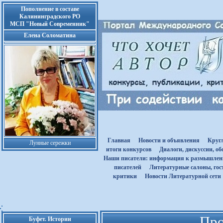
Пополнение в составе
Калининградского РО
МСП "Новый Современник"
Елена Соломатина
Главная
Новости и объявления
Круг
Лунные сережки
итоги конкурсов
Диалоги, дискуссии, о
Наши писатели: информация к размышле
писателей
Литературные салоны, гост
критики
Новости Литературной сети
Про
Буфет. Истории