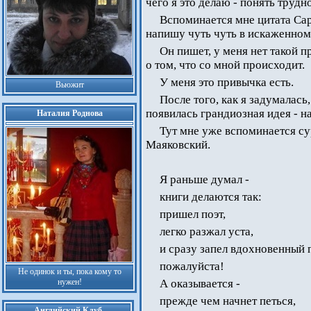
чего я это делаю - понять трудно
Вспоминается мне цитата Сарт
напишу чуть чуть в искаженном
Он пишет, у меня нет такой п
о том, что со мной происходит.
У меня это привычка есть.
Вьюжит
После того, как я задумалась,
появилась грандиозная идея - н
Наталия Роднова
Тут мне уже вспоминается с
Маяковский.
Я раньше думал -
книги делаются так:
пришел поэт,
легко разжал уста,
и сразу запел вдохновенный 
пожалуйста!
Не одинок и ты, пока кому то
нужен!
А оказывается -
прежде чем начнет петься,
Английский Клуб