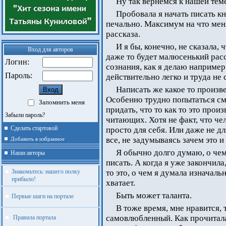
Ну так вернемся к нашей тем
Пробовала я начать писать кн
печально. Максимум на что мен
рассказа.
И я бы, конечно, не сказала, 
Вход для авторов
даже то будет малюсенький расс
Логин:
сознания, как я делаю например 
Пароль:
действительно легко и труда не 
Написать же какое то произве
Особенно трудно попытаться см
Запомнить меня
придать, что то как то это прои
Забыли пароль?
читающих. Хотя не факт, что че
Сделать стартовой
просто для себя. Или даже не дл
все, не задумываясь зачем это и 
Добавить в избранное
Я обычно долго думаю, о чем 
Наши авторы
писать. А когда я уже закончила,
Знакомьтесь: нашего полку
то это, о чем я думала изначальн
прибыло!
хватает.
Быть может таланта.
Первые шаги на портале
В тоже время, мне нравится, 
самовлюбленный. Как прочитала 
Правила портала