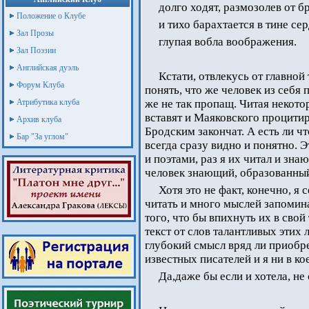
долго ходят, размозолев от б
Положение о Клубе
и тихо барахтается в тине се
Зал Прозы
глупая вобла воображения.
Зал Поэзии
Английская дуэль
Кстати, отвлекусь от главной
Форум Клуба
понять, что же человек из себя п
Атрибутика клуба
же не так пропащ. Читая некото
вставят и Маяковского процитир
Архив клуба
Бродским закончат. А есть ли чт
Бар "За углом"
всегда сразу видно и понятно.
и поэтами, раз я их читал и знаю
человек знающий, образованны
Хотя это не факт, конечно, я
читать и много мыслей запомин
того, что бы впихнуть их в свой
текст от слов талантливых этих 
глубокий смысл вряд ли приобрет
известных писателей и я ни в ко
Да,даже бы если и хотела, не 