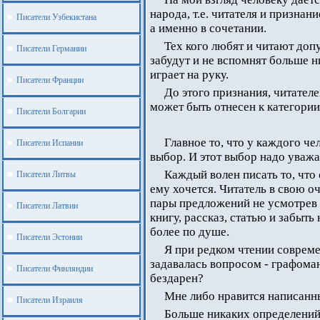
народа, т.е. читателя и признан
Писатели Узбекистана
а именно в сочетании.
Тех кого любят и читают доп
Писатели Германии
забудут и не вспомнят больше н
играет на руку.
Писатели Франции
До этого признания, читате
может быть отнесен к категори
Писатели Болгарии
Главное то, что у каждого ч
Писатели Испании
выбор. И этот выбор надо уважа
Каждый волен писать то, что
Писатели Литвы
ему хочется. Читатель в свою о
пары предложений не усмотрев 
Писатели Латвии
книгу, рассказ, статью и забыть 
более по душе.
Писатели Эстонии
Я при редком чтении совреме
задавалась вопросом - графоман 
Писатели Финляндии
бездарен?
Мне либо нравится написанный
Писатели Израиля
Больше никаких определений 