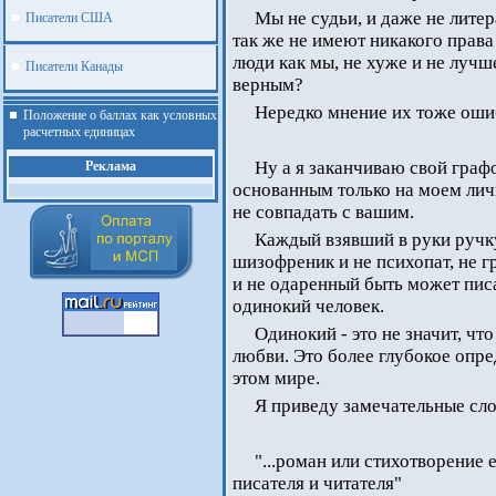
Мы не судьи, и даже не литер
Писатели США
так же не имеют никакого права 
люди как мы, не хуже и не луч
Писатели Канады
верным?
Нередко мнение их тоже оши
Положение о баллах как условных
расчетных единицах
Ну а я заканчиваю свой гра
Реклама
основанным только на моем лич
не совпадать с вашим.
Каждый взявший в руки ручку
шизофреник и не психопат, не 
и не одаренный быть может писа
одинокий человек.
Одинокий - это не значит, что
любви. Это более глубокое опр
этом мире.
Я приведу замечательные сл
"...роман или стихотворение
.
писателя и читателя"