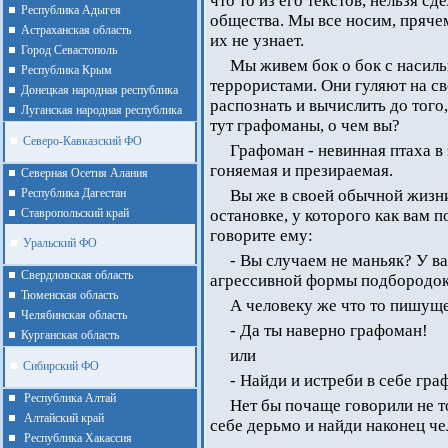
что то из его текстов, нельзя с
Республика Адыгея
общества. Мы все носим, пряче
Астраханская область
их не узнает.
Город Севастополь
Мы живем бок о бок с насиль
Республика Крым
террористами. Они гуляют на с
Донецкая народная республика
распознать и вычислить до того,
Луганская народная республика
тут графоманы, о чем вы?
Северо-Кавказский ФО
Графоман - невинная птаха в
гоняемая и презираемая.
Северная Осетия Алания
Республика Дагестан
Вы же в своей обычной жизн
Ставропольский край
остановке, у которого как вам п
говорите ему:
Уральский ФО
- Вы случаем не маньяк? У ва
Cвердловская область
агрессивной формы подбородок
Тюменская область
А человеку же что то пишущ
Челябинская область
- Да ты наверно графоман!
Курганская область
или
Сибирский ФО
- Найди и истреби в себе гра
Республика Алтай
Нет бы почаще говорили не т
Алтайcкий край
себе дерьмо и найди наконец че
Республика Хакассия