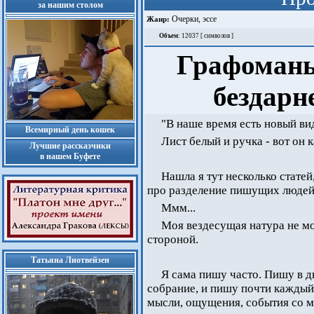
за нашим столом
Очерки, эссе
Жанр:
Объем
: 12037 [ символов ]
Графоманы
бездарн
"В наше время есть новый ви
Всемирный день кошек
Лист белый и ручка - вот он 
Лучшие рассказчики
в нашем Буфете
Нашла я тут несколько статей
про разделение пишущих людей 
Ммм...
Моя вездесущая натура не м
стороной.
Татьяна Лиотвейзен
Я сама пишу часто. Пишу в д
собрание, и пишу почти каждый 
мысли, ощущения, события со 