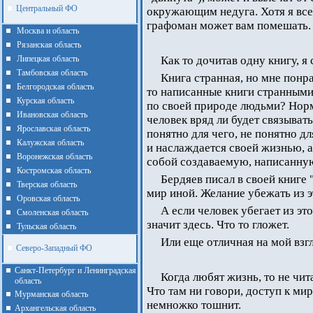
Центральный ФО
окружающим недуга. Хотя я все
графоман может вам помешать.
Москва и область
Рязанская область
Липецкая область
Как то дочитав одну книгу, я
Тамбовская область
Книга странная, но мне понра
Белгородская область
то написанные книги странными
Курская область
по своей природе людьми? Нор
Ивановская область
человек вряд ли будет связыват
Ярославская область
понятно для чего, не понятно д
Калужская область
и наслаждается своей жизнью, а
Воронежская область
собой создаваемую, написанную
Костромская область
Бердяев писал в своей книге 
Тверская область
мир иной. Желание убежать из э
Оровская область
А если человек убегает из это
Смоленская область
значит здесь. Что то гложет.
Тульская область
Или еще отличная на мой взгл
Северо-Западный ФО
Санкт-Петербург и Ленинградская
Когда любят жизнь, то не чит
область
Что там ни говори, доступ к мир
Мурманская область
немножко тошнит.
Архангельская область