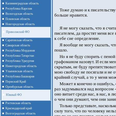
Калининградская область
Республика Карелия
Тоже думаю и к писательству 
Вологодская область
больше нравится.
Псковская область
Новгородская область
Я не могу сказать, что я сч
Приволжский ФО
писателем, да простят меня все
к себе сие определение.
Cаратовская область
Я вообще не могу сказать, что
Cамарская область
пошло.
Республика Мордовия
Республика Татарстан
Но я не буду спорить с пеной
Республика Удмуртия
графоманом назовут. И если ме
Нижегородская область
скрытым, не буду препятствоват
Ульяновская область
мою свободу не посягали и не о
Республика Башкирия
крайний случай, а то у меня мож
Пермский Край
Может я конечно и ошибусь, 
Оренбурская область
раз задумывался над вопросом -
оно витает среди нас, в нас, в
Южный ФО
о чем они думают, чем они зани
Ростовская область
Только представьте, насколь
Краснодарский край
силу того, что по человеку нель
Волгоградская область