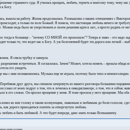
ешение страшного суда. Я училась прощать, любить, терпеть и многому тому, чему нас у
 к Богу.
лась, вышла на работу. Жизнь продолжалась. Размышляя о наших отношениях с Виктором
происходит, а только по воле Божьей. Я поняла, что настоящая любовь ничего не требует,
е. Можно ведь было не упорствовать в своем решении идти в загс, а просто родить от нег
опрос тогда в больнице – "почему СО МНОЙ это произошло"? Теперь я знаю – его над
только то, что ведет нас к Богу. А уж болезненной будет эта дорога или легкой – выб
онок. Я сняла трубку и замерла.
азрешения встретиться. Я согласилась. Зачем? Может, хотела понять – прошла обида ил
отела его увидеть.
где мы с ним познакомились. Музыка еще не играла, поэтому было тихо и немноголюдно. 
 Перебивая друг друга, мы спешили зачерпнуть из нашего разговора большими порциями
 узнал от моих подруг о том, что я лечилась в онкодиспансере, о том, что я сейчас жив
ыло в его словах. Он просил прощение у меня. Я тоже просила у него прощение. Мы оба
аклонил ко мне голову и таким волнующим, знакомым и любимым до боли голосом, сдел
рь, как дорого приходиться платить за отвергнутую любовь.
чу любить и быть любимой. А что будет впереди, дано знать только Всевышнему.
мые знаки зодиака