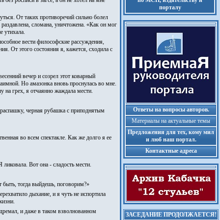
без росписи в загсе, а он не хотел на мне
по МСП, издательству и
порталу
нуться. От таких противоречий сильно болел
 раздавлена, сломана, уничтожена. «Как он мог
е утихала.
способное вести философские рассуждения,
ия. От этого состояния я, кажется, сходила с
весенний вечер и созрел этот коварный
заимной. Но амазонка вновь проснулась во мне.
 на грех, я отчаянно жаждала мести.
Ответы на вопросы авторов.
нараспашку, черная рубашка с приподнятым
Материалы на актуальные темы
Предложения для тех, кому мил
ственная во всем спектакле. Как же долго я ее
и люб наш портал.
Контактные адреса
 ликовала. Вот она - сладость мести.
ет быть, тогда выйдешь, поговорим?»
перехватило дыхание, и я чуть не испортила
жизни.
е дремал, и даже в таком взволнованном
ЗАСЕДАНИЕ ПРОДОЛЖАЕТСЯ!