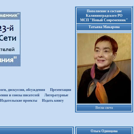
Пополнение в составе
Калининградского РО
МСП "Новый Современник"
Татьяна Макарова
оги, дискуссии, обсуждения
Презентации
ения и союзы писателей
Литературные
Издательские проекты
Издать книгу
Весна света
Ольга Одинцова