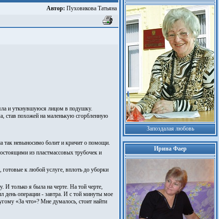
Автор:
Пуховикова Татьяна
еяла и уткнувшуюся лицом в подушку.
ела, став похожей на маленькую сгорбленную
Запоздалая любовь
уша так невыносимо болит и кричит о помощи.
Ирина Фаер
 состоящими из пластмассовых трубочек и
, готовые к любой услуге, вплоть до уборки
. И только я была на черте. На той черте,
 день операции - завтра. И с той минуты мое
ругому «За что»? Мне думалось, стоит найти