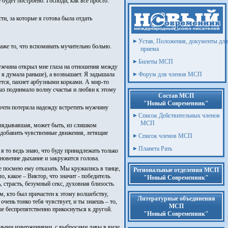
будет построено. Господи, как все просто.
ти, за которые я готова была отдать
Устав, Положения, документы для
даже то, что вспоминать мучительно больно.
приема
Билеты МСП
мужчина открыл мне глаза на отношения между
 я думала раньше), а возвышает. Я задышала
Форум для членов МСП
ется, пахнет арбузными корками. А мир-то
раз поднимало волну счастья и любви к этому
Состав МСП
"Новый Современник"
очти потеряла надежду встретить мужчину
Список Действительных членов
МСП
ыглядывавшая, может быть, из слишком
у добавить чувственные движения, летящие
Список членов МСП
Планета Рать
 я то ведь знаю, что буду принадлежать только
мгновение дыхание и закружится голова.
не посмею ему отказать. Мы кружились в танце,
Региональные отделения МСП
, какое – Виктор, что значит - победитель.
"Новый Современник"
 страсть, безумный секс, духовная близость.
м, кто был причастен к этому волшебству,
Литературные объединения
 очень тонко тебя чувствует, и ты знаешь – то,
МСП
ше беспрепятственно прикоснуться к другой.
"Новый Современник"
сными извержениями, с выбросами лавы в виде