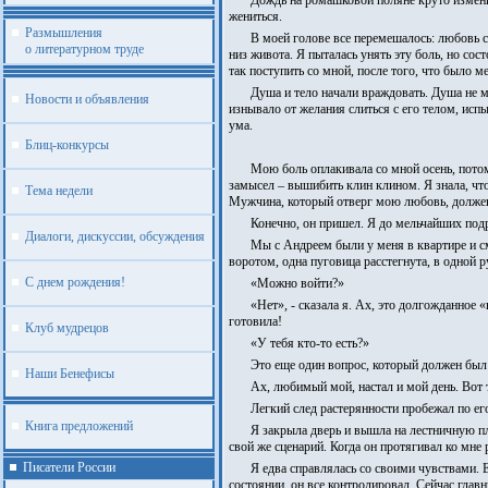
Дождь на ромашковой поляне круто изменил 
жениться.
Размышления
В моей голове все перемешалось: любовь с 
о литературном труде
низ живота. Я пыталась унять эту боль, но со
так поступить со мной, после того, что было м
Душа и тело начали враждовать. Душа не м
Новости и объявления
изнывало от желания слиться с его телом, исп
ума.
Блиц-конкурсы
Мою боль оплакивала со мной осень, потом
замысел – вышибить клин клином. Я знала, что
Тема недели
Мужчина, который отверг мою любовь, должен
Конечно, он пришел. Я до мельчайших под
Диалоги, дискуссии, обсуждения
Мы с Андреем были у меня в квартире и см
воротом, одна пуговица расстегнута, в одной 
С днем рождения!
«Можно войти?»
«Нет», - сказала я. Ах, это долгожданное «
готовила!
Клуб мудрецов
«У тебя кто-то есть?»
Это еще один вопрос, который должен был п
Наши Бенефисы
Ах, любимый мой, настал и мой день. Вот
Легкий след растерянности пробежал по ег
Книга предложений
Я закрыла дверь и вышла на лестничную пло
свой же сценарий. Когда он протягивал ко мне 
Писатели России
Я едва справлялась со своими чувствами. Е
состоянии, он все контролировал. Сейчас глав