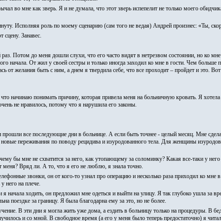
чал во мне как зверь. Я и не думала, что этот зверь испепелит не только моего обидчик
уту. Исполняя роль по моему сценарию (сам того не ведая) Андрей произнес: «Ты, ско
 сцену. Занавес.
 раз. Потом до меня дошли слухи, что его часто видят в нетрезвом состоянии, но ко мн
мого начала. От жил у своей сестры и только иногда заходил ко мне в гости. Чем больше
 от желания быть с ним, а днем я твердила себе, что все проходит – пройдет и это. Вот
у, что начинаю понимать причину, которая привела меня на больничную кровать. Я хотела
очень не нравилось, потому что я нарушила его законы.
прошли все последующие дни в больнице. А если быть точнее - целый месяц. Мне сдел
 новые переживания по поводу рецидива и изуродованного тела. Для женщины изуродован
му бы мне не схватится за него, как утопающему за соломинку? Какая все-таки у него 
 меня? Вряд ли. А то, что я его не люблю, я знала точно.
 телефонные звонки, он от кого-то узнал про операцию и несколько раза приходил ко мне 
у него на плече.
и я начала ходить, он предложил мне одеться и выйти на улицу. Я так глубоко ушла за в
а поездке за границу. Я была благодарна ему за это, но не более.
ние. В эти дни я могла жить уже дома, а ездить в больницу только на процедуры. В бед
училось и со мной. В свободное время (а его у меня было теперь предостаточно) я чита