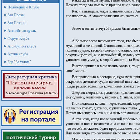
Какая же я была глупая. Разве можно отве
Почему тогда эта мысль не пришла мне в голо
Положение о Клубе
Как я выглядела, когда познакомилась с Ан
Зал Прозы
«полцарства». А может полжизни или часть ее
Зал Поэзии
Зачем я опять плачу? Я должна быть сильно
Английская дуэль
Форум Клуба
А больнее всего вспоминать того, кто был
мужчиной и женщиной. Отношения, в которых ж
Атрибутика клуба
полной грудью; весной и летом я с жадностью 
Архив клуба
вокруг - цветной, а не черно-белый, потому ч
удивительному миру, которой мне открыл Вик
Бар "За углом"
Виктор пришел в мою жизнь, когда я, три
своей мечты.
Все произошло в ресторане, куда меня при
открытого декольте; туфли на тонкой шпильке
пряди рыжих волос при кокетливом взмахе голо
Энергия скорпиона, усиленная красным цвет
ему одному, желанному, верному. Я знала, если
И он подошел ко мне - черноволосый, каре
и в наших глазах, дыхании, сцепленных руках,
Потом выяснилось, что он на пять лет моложе 
А эти ночи, когда после занятий любовью,
утопаешь в волне нежности и на ее пике начинае
что он сейчас скажет, будет продолжением тво
Для меня тогда это состояние было выше самы
Мы прожили в гражданском браке пять лет