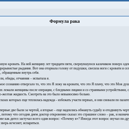
Формула рака
ичную кровать. На ней женщину лет тридцати пяти, свернувшуюся калачиком поверх од
прерывистые рыдания. Вот она оторвала голову от подушки, свесила ноги с кровати и с
, обращенным внутрь себя.
ли, обиды, отчаяния – испытала я.
 мое сознанию отвергало то, что это Я лежу на кровати, что это Я плачу, что это Моя д
 них лежали женщины после операции, с бледными лицами и со странными устройствами,
во-желтая жидкость. Смотреть на это было невыносимо больно.
лазах которых еще теплилась надежда - избежать участи первых, и они сновали по палате
первые две были за чертой, а вторые – еще надеялись обмануть судьбу и отодвинуть черту
тому что сегодня днем доктор откровенно сказал это страшное слово – рак, и назначил
лове как дятел застучал всего один вопрос: «Почему я»? Иногда этот вопрос звучал по-д
зверь исчезнет, испариться.