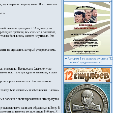
а, но, в первую очередь, меня. И кто мне мог
ро?»
е он больше не приходил. С Андреем у нас
 проходило времени, тем сильнее я понимала,
 только боль в низу живота не утихала. Эта
 жить по сценарию, который утвердила сама.
Авторам 1-го выпуска журнала "12
стульев" предназначается!
али операцию. Все прошло благополучно.
ное тело - это трагедия не меньшая, а даже
роль – роль заменителя. Как заменитель
в палату. Был ласковым и заботливым. В какой-
ремя болезни в свои переживания, что прогулка
е человек часто начинает обращаться к Богу. В
ла молитвы, наконец-то, прочитала Библию. Я