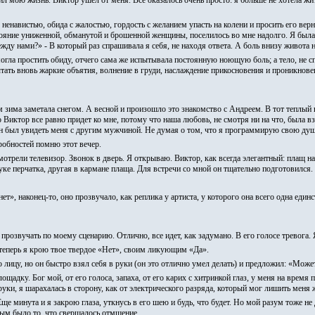
мою жизнь. Виктор ушел от меня. Все оказалось очень просто: я больше не хотела жить 
ненавистью, обида с жалостью, гордость с желанием упасть на колени и просить его вер
стояние униженной, обманутой и брошенной женщины, поселилось во мне надолго. Я была
ежду нами?» - В который раз спрашивала я себя, не находя ответа. А боль внизу живота н
огла простить обиду, отчего сама же испытывала постоянную ноющую боль; а тело, не 
ытать вновь жаркие объятия, волнение в груди, наслаждение прикосновения и проникновен
 зима заметала снегом. А весной и произошло это знакомство с Андреем. В тот теплый 
 Виктор все равно придет ко мне, потому что наша любовь, не смотря ни на что, была в
 был увидеть меня с другим мужчиной. Не думая о том, что я программирую свою душу
робностей помню этот вечер.
отрели телевизор. Звонок в дверь. Я открываю. Виктор, как всегда элегантный: плащ 
руке перчатка, другая в кармане плаща. Для встречи со мной он тщательно подготовился.
нет», наконец-то, оно прозвучало, как реплика у артиста, у которого она всего одна един
розвучать по моему сценарию. Отлично, все идет, как задумано. В его голосе тревога. Я
 теперь я крою твое твердое «Нет», своим ликующим «Да».
о лицу, но он быстро взял себя в руки (он это отлично умел делать) и предложил: «Мож
щадку. Бог мой, от его голоса, запаха, от его карих с хитринкой глаз, у меня на время 
руки, я шарахалась в сторону, как от электрического разряда, который мог лишить меня 
ще минута и я закрою глаза, уткнусь в его шею и будь, что будет. Но мой разум тоже н
ным было то, что свершалось отмщение.