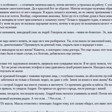
о особенного – с отличием окончила школу, потом институт, устроилась на работу. С усп
 слишком самостоятельная. Да и красотой Бог не обделил. Многие молодые мужчины обра
лишком многого от него ожидала. Я ждала сильного мужчину, но по закону притяжения 
огла и не хотела. Вообще, современная амазонка. Хотя где-то в глубине души я была неж
я женщина не хочет прислониться к сильному плечу? Только к тридцати годам, я начала 
 у меня ни разу не вызвала ощущение полета, почему я ни разу не испытывала шелест «б
ться мужчине.
ко названием, наводящей ужас на людей. Говорила же мама - «живи по-божески». Эх, мама
е надо ничего менять, не надо ни в чем разбираться. Уж, если пошло по наклонной вниз,
тся, девятиэтажное? Проникнуть на девятый этаж, открыть окно в коридоре и вниз……
 инвалидом на все жизнь? Кажется, я повторяю слова доктора. Что еще сказал этот чело
тике были и такие случаи, и к болезни, добавлялось еще увечье».
только что задумывала покинуть, прервала мои суицидные мысли. Я не сразу поняла, ч
». Тут же резко отключаю телефон и сама удивляюсь своей решительности. Находясь ме
отпускать не жалея.
не красивый блондин с тонкими чертами лица, с голубыми глазами, но абсолютно пусто
ботиться не только о близких людях, но даже о себе. Зачем он вошел в мою жизнь? Как
о с сестрой Андрея мы вместе учились в институте. Со временем дружба ослабела. Но во
а я пришла, то увидела Андрея. Он приехал из другого города, после развода с женой.
 вина, посидели, послушали музыку. Андрей явно пытался ухаживать за мной. Потом по
расивый мужчина рядом. А что если ...? Что если…?
ЭТА мысль. Мысль отомстить с помощью Андрея тому, кто сильно обидел, кто нанес поч