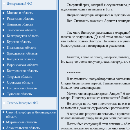
Центральный ФО
Смертный грех, который я осуществляла, ры
подсказать, если я не верила в Бога.
Москва и область
Дверь из квартиры открылась в нужную мин
Рязанская область
Все. Спектакль закончен. Артисты покидают
Липецкая область
Тамбовская область
Так мы с Виктором расстались в очередной
Белгородская область
ничего не получилось. Да я об этом знала с са
что люблю только Виктора. По ночам я мучилась
Курская область
боль отрезвляла и возвращала в реальность.
Ивановская область
Ярославская область
Кажется, я уже не плачу, наверное, потом
Калужская область
Но кому-то очень могучему, там, наверху, это 
Воронежская область
Костромская область
********
Тверская область
В полусонном, полуобморочном состоянии 
Оровская область
Стадия была только первой. Теперь навалились
больше, чем сама операция.
Смоленская область
Может, опять пришло время Андрея? А поче
Тульская область
сахара. И почему он на нее соглашается? Любит
Северо-Западный ФО
Не смотря на то, что я не отвечала на его
то момент я даже не сдержалась и расплакалась 
Санкт-Петербург и Ленинградская
А когда мне разрешили вставать с кровати 
область
по больничному двору была для меня равносильн
Мурманская область
Потом был следующий этап лечения – облуче
Архангельская область
онкодиспансере это происходит со многими. Сл