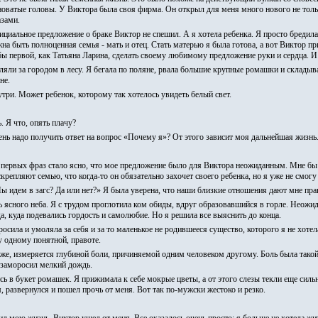
новатые головы. У Виктора была своя фирма. Он открыл для меня много нового не тольк
азами.
ициальное предложение о браке Виктор не спешил. А я хотела ребенка. Я просто бреди
а быть полноценная семья - мать и отец. Стать матерью я была готова, а вот Виктор при
бы первой, как Татьяна Ларина, сделать своему любимому предложение руки и сердца. И 
яли за городом в лесу. Я бегала по поляне, рвала большие крупные ромашки и складыва
не.
утри. Может ребенок, которому так хотелось увидеть белый свет.
. Я что, опять плачу?
чень надо получить ответ на вопрос «Почему я»? От этого зависит моя дальнейшая жизнь
С первых фраз стало ясно, что мое предложение было для Виктора неожиданным. Мне бы 
скрепляют семью, что когда-то он обязательно захочет своего ребенка, но я уже не смогу 
Мы идем в загс? Да или нет?» Я была уверена, что наши близкие отношения дают мне прав
дь ясного неба. Я с трудом проглотила ком обиды, вдруг образовавшийся в горле. Неожи
еда, куда подевались гордость и самолюбие. Но я решила все выяснить до конца.
росила и умоляла за себя и за то маленькое не родившееся существо, которого я не хотел
у одному понятной, правоте.
оже, измеряется глубиной боли, причиняемой одним человеком другому. Боль была такой
, заморосил мелкий дождь.
сь в букет ромашек. Я прижимала к себе мокрые цветы, а от этого слезы текли еще силь
, развернулся и пошел прочь от меня. Вот так по-мужски жестоко и резко.