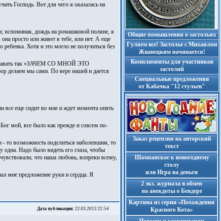
чить Господь. Вот для чего я оказалась на
; вспоминая, дождь на ромашковой поляне, я
Общие помышления о застольях
 она просто или живет в тебе, или нет. А еще
Гуляем все! Застолье с Михаилом
о ребенка. Хотя и это могло не получиться без
Жванецким начинается!
Комплименты для участников
о задавать так «ЗАЧЕМ СО МНОЙ ЭТО
застолий
ор делаем мы сами. По вере нашей и дается
Cпециальные предложения
от Кабачка "12 стульев"
и все еще сидит во мне и ждет момента опять
Бог мой, все было как прежде и совсем по-
Заказ рецензии на авторский
 - то возможность поделиться наболевшим, то
текст
у одна. Надо было видеть его глаза, чтобы
 чувствовали, что наша любовь, вопреки всему,
Шампанское к новогоднему
столу
или Игра на деньги
ал мне предложение руки и сердца. Я
2 экз. журнала в обмен
на анекдоты о Бендере
Картина из серии «Похождения
Дата публикации:
22.03.2013 22:54
Красного Кота»