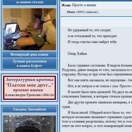
за нашим столом
Просто о жизни
Жанр:
Объем
: 19894 [ символов ]
Не удерживай то, что уходит,
и не отталкивай то, что приходит.
И тогда счастье само найдет тебя.
Омар Хайям
Всемирный день кошек
Лучшие рассказчики
Было странное состояние. Я видела больн
в нашем Буфете
Подушка, давно мокрая от слез, заглушала ее 
старушку. Взгляд ее при этом был отрешенным
Вот она опять заплакала, но ощущения - бо
Нет, я не умерла и не сошла с ума. Просто
В палате было пять кроватей. На двух из
стеклянных баночек, в которые стекала крова
Две другие кровати занимали женщины, в г
судна.
Татьяна Лиотвейзен
Я была пятой. Обидней всего было то, что 
которую возможно называют страшным судом, по
тело и сознание разделились, потому что в го
ответ на этот вопрос, и этот пожирающий меня 