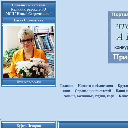
Пополнение в составе
Калининградского РО
МСП "Новый Современник"
Елена Соломатина
Лунные сережки
Главная
Новости и объявления
Кругл
книг
Cправочник писателей
Наши п
салоны, гостинные, студии, кафе
Kонк
Буфет. Истории