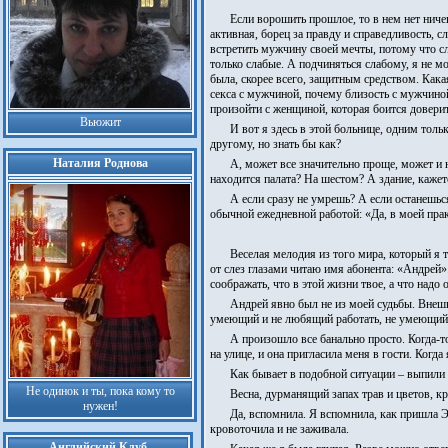
Если ворошить прошлое, то в нем нет ничег
активная, борец за правду и справедливость,
встретить мужчину своей мечты, потому что с
только слабые. А подчиняться слабому, я не м
была, скорее всего, защитным средством. Кака
секса с мужчиной, почему близость с мужчиной
произойти с женщиной, которая боится довери
Вьюжит
И вот я здесь в этой больнице, одним толь
другому, но знать бы как?
Наталия Роднова
А, может все значительно проще, может и н
находится палата? На шестом? А здание, каже
А если сразу не умрешь? А если останешься
обычной ежедневной работой: «Да, в моей прак
Веселая мелодия из того мира, который я 
от слез глазами читаю имя абонента: «Андрей
соображать, что в этой жизни твое, а что надо 
Андрей явно был не из моей судьбы. Внеш
умеющий и не любящий работать, не умеющий за
А произошло все банально просто. Когда-т
на улице, и она пригласила меня в гости. Когд
Как бывает в подобной ситуации – выпили
Не одинок и ты, пока кому то
Весна, дурманящий запах трав и цветов, к
нужен!
Да, вспомнила. Я вспомнила, как пришла 
кровоточила и не заживала.
Английский Клуб