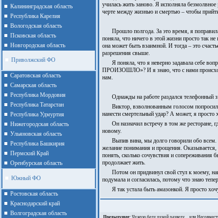
училась жить заново. Я исполняла безмолвное р
Калининградская область
черте между жизнью и смертью – чтобы прийти
Республика Карелия
Вологодская область
Прошло полгода. За это время, я поправи
Псковская область
поняла, что ничего в этой жизни просто так не 
Новгородская область
она может быть взаимной. И тогда – это счасть
разрешения свыше.
Приволжский ФО
Я поняла, что я неверно задавала себе в
ПРОИЗОШЛО»? И я знаю, что с нами происходит 
Cаратовская область
нам.
Cамарская область
Республика Мордовия
Однажды на работе раздался телефонный зв
Республика Татарстан
Виктор, взволнованным голосом попросил р
нанести смертельный удар? А может, я просто х
Республика Удмуртия
Он назначил встречу в том же ресторане, 
Нижегородская область
новому.
Ульяновская область
Выпив вина, мы долго говорили обо всем.
Республика Башкирия
желание понимания и прощения. Оказывается, он
Пермский Край
понять, сколько сочувствия и сопереживания б
продолжает жить.
Оренбурская область
Потом он придвинул свой стул к моему, н
Южный ФО
подумала и согласилась, потому что знаю тепе
Я так устала быть амазонкой. Я просто хо
Ростовская область
Краснодарский край
Волгоградская область
Предыдущее:
Чужую беду рукой разведу…или Несовмести