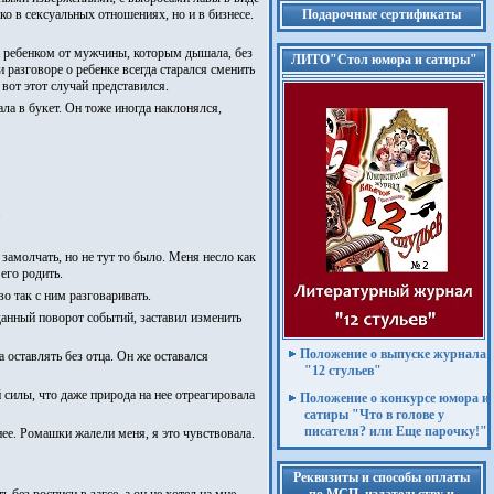
о в сексуальных отношениях, но и в бизнесе.
Подарочные сертификаты
ла ребенком от мужчины, которым дышала, без
ЛИТО"Стол юмора и сатиры"
 разговоре о ребенке всегда старался сменить
вот этот случай представился.
ла в букет. Он тоже иногда наклонялся,
.
замолчать, но не тут то было. Меня несло как
его родить.
о так с ним разговаривать.
данный поворот событий, заставил изменить
Положение о выпуске журнала
а оставлять без отца. Он же оставался
"12 стульев"
 силы, что даже природа на нее отреагировала
Положение о конкурсе юмора и
сатиры "Что в голове у
писателя? или Еще парочку!"
нее. Ромашки жалели меня, я это чувствовала.
Реквизиты и способы оплаты