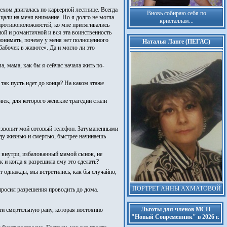
ехом двигалась по карьерной лестнице. Всегда
Вновь собираю себя по
щали на меня внимание. Но я долго не могла
кристаллам...
противоположностей, ко мне притягивались
ной и романтичной и вся эта воинственность
понимать, почему у меня нет полноценного
Наталья Ланге (ПЕГАС)
абочек в животе». Да и могло ли это
, мама, как бы я сейчас начала жить по-
 так пусть идет до конца? На каком этаже
век, для которого женские трагедии стали
то звонит мой сотовый телефон. Затуманенными
жду жизнью и смертью, быстрее начинаешь
й внутри, избалованный мамой сынок, не
 и когда я разрешила ему это сделать?
т однажды, мы встретились, как бы случайно,
ПОРТРЕТ АННЫ АХМАТОВОЙ
просил разрешения проводить до дома.
Льготы для членов МСП
ти смертельную рану, которая постоянно
"Новый Современник" в 2026 г.