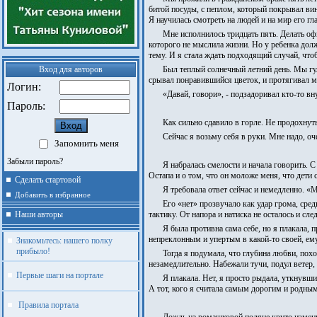
битой посуды, с пеплом, который покрывал ви
Я научилась смотреть на людей и на мир его гл
Мне исполнилось тридцать пять. Делать оф
которого не мыслила жизни. Но у ребенка должн
тему. И я стала ждать подходящий случай, что
Вход для авторов
Был теплый солнечный летний день. Мы гул
срывал понравившийся цветок, и протягивал м
Логин:
«Давай, говори», - подзадоривал кто-то вн
Пароль:
Как сильно сдавило в горле. Не продохнуть
Сейчас я возьму себя в руки. Мне надо, о
Запомнить меня
Забыли пароль?
Я набралась смелости и начала говорить. 
Остапа и о том, что он моложе меня, что дети 
Сделать стартовой
Я требовала ответ сейчас и немедленно. «
Добавить в избранное
Его «нет» прозвучало как удар грома, сре
Наши авторы
тактику. От напора и натиска не осталось и сл
Я была противна сама себе, но я плакала, п
непреклонным и упертым в какой-то своей, ем
Знакомьтесь: нашего полку
прибыло!
Тогда я подумала, что глубина любви, пох
незамедлительно. Набежали тучи, подул ветер
Первые шаги на портале
Я плакала. Нет, я просто рыдала, уткнувши
А тот, кого я считала самым дорогим и родным
Правила портала