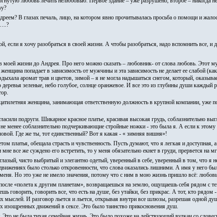
ргнутую любовь лечить нелюбовью. Первое здание – уже разрушено, второе – никогда не 
ву?
дреем? В глазах печаль, лицо, на котором явно прочитывалась просьба о помощи и жалос
…..?
й, если я хочу разобраться в своей жизни. А чтобы разобраться, надо вспомнить все, и 
 в моей жизни до Андрея. Про него можно сказать – любовник- от слова любовь. Этот 
енщина попадает в зависимость от мужчины и эта зависимость не делает ее слабой (как
вдыхала аромат трав и цветов, зимой – я не могла надышаться снегом, который, оказыва
то деревья зеленые, небо голубое, солнце оранжевое. И все это из глубины души каждый 
тор.
дцатилетняя женщина, занимающая ответственную должность в крупной компании, уже п
гласили подруги. Шикарное красное платье, красивая высокая грудь, соблазнительно в
, не менее соблазнительно подчеркивающие стройные ножки - это была я. А если к этом
вой. Где же ты, тот единственный? Вот я какая - « зимняя вишня»!
ом платья, обещала страсть и чувственность. Пусть думают, что я легкая и доступная, а
 мне все же суждено его встретить, то у меня обязательно екнет в груди, прервется на 
глазый, чисто выбритый и элегантно одетый, уверенный в себе, уверенный в том, что я 
 движениях было столько откровенности, что слова оказались лишними. А имя у него было
меня. Но это уже не имело значения, потому что с ним в мою жизнь пришло всё: любовь,
 после «полета к другим планетам», возвращаешься на землю, ощущаешь себя рядом с те
шь говорить, говорить все, что есть на душе, без утайки, без прикрас. А тот, кто рядом -
их мыслей. И разговор льется и льется, открывая внутри все шлюзы, разрешая одной ду
х изощренных движений в сексе. Это было таинство прикосновения душ.
. Это не была тихая семейная жизнь. Это было похоже на действующий вулкан со слове