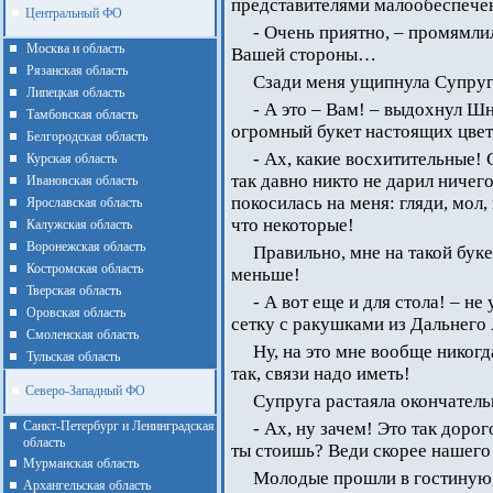
представителями малообеспечен
Центральный ФО
- Очень приятно, – промямлил
Москва и область
Вашей стороны…
Рязанская область
Сзади меня ущипнула Супруга
Липецкая область
- А это – Вам! – выдохнул Шн
Тамбовская область
огромный букет настоящих цвето
Белгородская область
- Ах, какие восхитительные! 
Курская область
так давно никто не дарил ничег
Ивановская область
покосилась на меня: гляди, мол
Ярославская область
что некоторые!
Калужская область
Воронежская область
Правильно, мне на такой буке
Костромская область
меньше!
Тверская область
- А вот еще и для стола! – н
Оровская область
сетку с ракушками из Дальнего 
Смоленская область
Ну, на это мне вообще никогд
Тульская область
так, связи надо иметь!
Северо-Западный ФО
Супруга растаяла окончательн
Санкт-Петербург и Ленинградская
- Ах, ну зачем! Это так дорог
область
ты стоишь? Веди скорее нашего 
Мурманская область
Молодые прошли в гостиную
Архангельская область