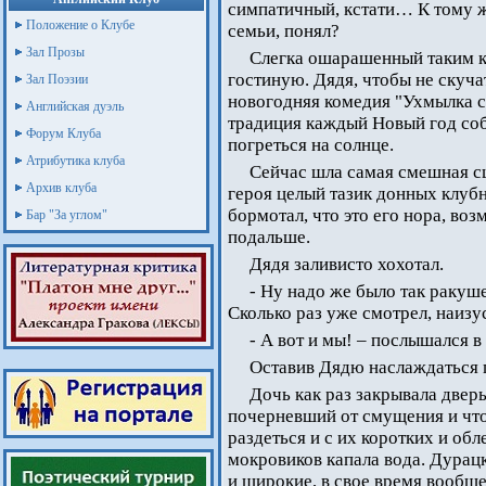
симпатичный, кстати… К тому же
Положение о Клубе
семьи, понял?
Зал Прозы
Слегка ошарашенный таким ко
гостиную. Дядя, чтобы не скучат
Зал Поэзии
новогодняя комедия "Ухмылка с
Английская дуэль
традиция каждый Новый год соб
Форум Клуба
погреться на солнце.
Атрибутика клуба
Сейчас шла самая смешная сц
Архив клуба
героя целый тазик донных клубне
бормотал, что это его нора, во
Бар "За углом"
подальше.
Дядя заливисто хохотал.
- Ну надо же было так ракуш
Сколько раз уже смотрел, наизу
- А вот и мы! – послышался в
Оставив Дядю наслаждаться п
Дочь как раз закрывала дверь
почерневший от смущения и что-
раздеться и с их коротких и об
мокровиков капала вода. Дурац
и широкие, в свое время вообщ