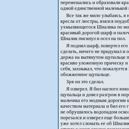
перемешались и образовали кра
одной единственной маленькой
Все так же мило улыбаясь, я
кресла от люстры, взялся поудо
ухмыляющегося Шналика по морд
красивый дорогой шарф и палочк
Шналик пискнул и осел на пол.
Я поднял шарф, повертел его 
сделать, ничего не придумал и о
держа на вытянутом щупальце п
красиво уложенную прическу и 
себя, захныкал, что пожалуется
обожженное щупальце.
Зря он это сделал.
Я озверел. Я бил наглого юно
щупальца и довел разгром в но
мальчика его модным дорогим 
качеством материала и бил его г
не обрушилось водопадом осколк
порезался и озверел еще больше
уже хотел сломать ее об Шналик