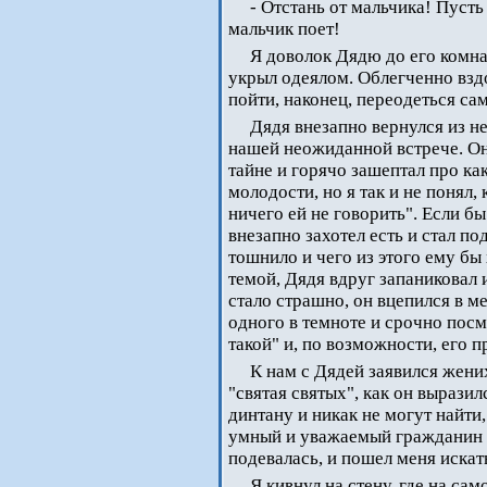
- Отстань от мальчика! Пусть
мальчик поет!
Я доволок Дядю до его комнат
укрыл одеялом. Облегченно взд
пойти, наконец, переодеться са
Дядя внезапно вернулся из н
нашей неожиданной встрече. Он
тайне и горячо зашептал про к
молодости, но я так и не понял,
ничего ей не говорить". Если б
внезапно захотел есть и стал по
тошнило и чего из этого ему бы
темой, Дядя вдруг запаниковал 
стало страшно, он вцепился в ме
одного в темноте и срочно посмо
такой" и, по возможности, его п
К нам с Дядей заявился жени
"святая святых", как он выразил
динтану и никак не могут найти,
умный и уважаемый гражданин о
подевалась, и пошел меня искат
Я кивнул на стену, где на са