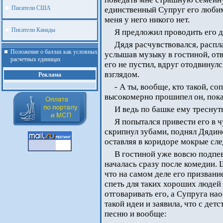
Писатели США
единственный Супруг его люби
меня у него никого нет.
Писатели Канады
Я предложил проводить его д
Дядя расчувствовался, распла
Положение о баллах как условных
услышав музыку в гостиной, отвл
расчетных единицах
его не пустил, вдруг отодвинул
взглядом.
Реклама
- А ты, вообще, кто такой, со
высокомерно прошипел он, покач
И ведь по башке ему треснут
Я попытался привести его в ч
скрипнул зубами, поднял Дядино
оставляя в коридоре мокрые сл
В гостиной уже вовсю подпев
началась сразу после комедии. 
что на самом деле его призвани
спеть для таких хороших люде
отговаривать его, а Супруга на
такой идеи и заявила, что с де
.
песню и вообще: