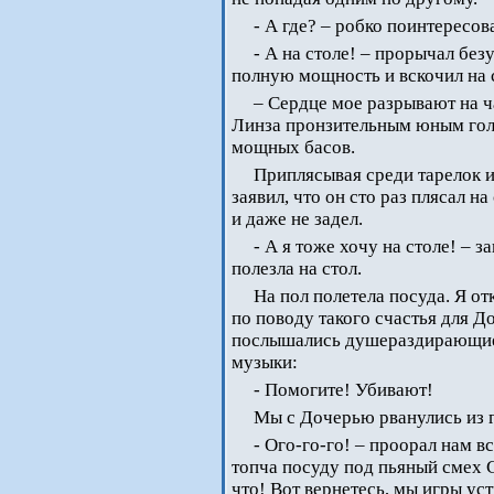
- А где? – робко поинтересов
- А на столе! – прорычал бе
полную мощность и вскочил на 
– Сердце мое разрывают на ч
Линза пронзительным юным гол
мощных басов.
Приплясывая среди тарелок и
заявил, что он сто раз плясал на
и даже не задел.
- А я тоже хочу на столе! – 
полезла на стол.
На пол полетела посуда. Я от
по поводу такого счастья для Д
послышались душераздирающие 
музыки:
- Помогите! Убивают!
Мы с Дочерью рванулись из г
- Ого-го-го! – проорал нам в
топча посуду под пьяный смех 
что! Вот вернетесь, мы игры ус