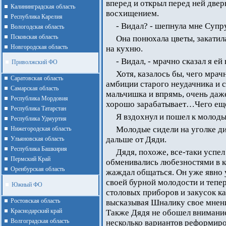
вперед и открыл перед ней двер
Калининградская область
восхищением.
Республика Карелия
- Видал? - шепнула мне Супру
Вологодская область
Псковская область
Она понюхала цветы, закатила
Новгородская область
на кухню.
- Видал, - мрачно сказал я ей 
Приволжский ФО
Хотя, казалось бы, чего мрач
Cаратовская область
амбиции старого неудачника и 
Cамарская область
мальчишка и впрямь, очень даж
Республика Мордовия
хорошо зарабатывает…Чего ещ
Республика Татарстан
Я вздохнул и пошел к молоды
Республика Удмуртия
Молодые сидели на уголке ди
Нижегородская область
дальше от Дяди.
Ульяновская область
Республика Башкирия
Дядя, похоже, все-таки успе
Пермский Край
обменивались любезностями в к
Оренбурская область
жаждал общаться. Он уже явно у
своей бурной молодости и тепе
Южный ФО
столовых приборов и закусок ка
Ростовская область
высказывая Шналику свое мнени
Краснодарский край
Также Дядя не обошел внимание
Волгоградская область
несколько вариантов реформир