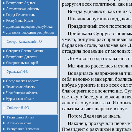
Республика Адыгея
разругал всех политиков, как н
Астраханская область
Всегда удивлялся, как он их
Город Севастополь
Шналик испуганно поддакива
Республика Крым
Праздничный стол постепенн
Донецкая народная республика
Луганская народная республика
Прибежала Супруга с полным
умело, попутно расспрашивая м
Северо-Кавказский ФО
бардак на столе, разломав все 
отсадила подальше от молодых 
Северная Осетия Алания
Республика Дагестан
До Нового года оставалась п
Ставропольский край
Мы чинно расселись и стали 
Уральский ФО
Воцарилась напряженная тиши
себя неловко и замерли, боялис
Cвердловская область
нибудь уронить и изо всех сил 
Тюменская область
благоприятное впечатление. Суп
Челябинская область
светскую беседу и вовлечь в не
Курганская область
лепетал, опустив глаза. Я попыт
Сибирский ФО
салатом и влез шарфом в соус.
Потом Дядя начал икать.
Республика Алтай
Наконец, прозвучали первые 
Алтайcкий край
Президент с ракушкой в щупаль
Республика Хакассия