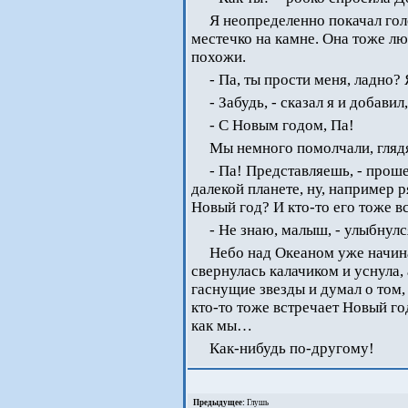
Я неопределенно покачал гол
местечко на камне. Она тоже лю
похожи.
- Па, ты прости меня, ладно? 
- Забудь, - сказал я и добав
- С Новым годом, Па!
Мы немного помолчали, глядя
- Па! Представляешь, - проше
далекой планете, ну, например р
Новый год? И кто-то его тоже в
- Не знаю, малыш, - улыбнул
Небо над Океаном уже начина
свернулась калачиком и уснула, 
гаснущие звезды и думал о том, 
кто-то тоже встречает Новый год
как мы…
Как-нибудь по-другому!
Предыдущее:
Глушь