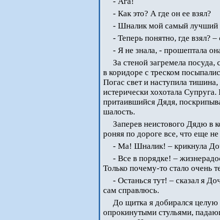
- Ага!
- Как это? А где он ее взял?
- Шналик мой самый лучший в
- Теперь понятно, где взял? –
- Я не знала, - прошептала о
За стеной загремела посуда, 
в коридоре с треском посыпали
Погас свет и наступила тишина,
истерически хохотала Супруга.
притаившийся Дядя, поскрипыв
шалость.
Заперев неистового Дядю в к
роняя по дороге все, что еще не
- Ма! Шналик! – крикнула До
- Все в порядке! – жизнерадо
Только почему-то стало очень т
- Останься тут! – сказал я До
сам справлюсь.
До щитка я добирался целую
опрокинутыми стульями, падаю