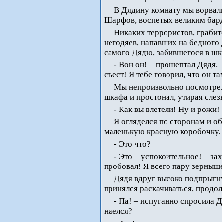
В Дядину комнату мы ворвал
Шарфов, воспетых великим ба
Никаких террористов, грабит
негодяев, напавших на бедного
самого Дядю, забившегося в шк
- Вон он! – прошептал Дядя. 
съест! Я тебе говорил, что он та
Мы непроизвольно посмотрели
шкафа и простонал, утирая слез
- Как вы влетели! Ну и рожи!
Я огляделся по сторонам и о
маленькую красную коробочку. 
- Это что?
- Это – успокоительное! – зах
пробовал! Я всего пару зерныше
Дядя вдруг высоко подпрыгну
принялся раскачиваться, продо
- Па! – испуганно спросила Д
наелся?