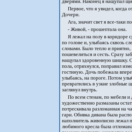
дверями. Наконец я нащупал щи
Первое, что я увидел, когда 
Дочери.
Ага, значит свет я все-таки п
- Живой, - прошептала она.
Я лежал на полу в коридоре 
по голове и, улыбаясь сквозь с
словами. Было тепло и приятно,
пошевелиться и сесть. Сразу за
нащупал здоровенную шишку. С 
пола, отряхнулся, поправил из
гостиную. Дочь побежала вперед
улыбаясь, на пороге. Потом улыб
превратились в узкие злобные щ
заглянул внутрь.
По всем стенам, по мебели и
художественно размазаны остат
потрескивала разломанная на ч
гари. Обивка дивана была распо
наполнитель живописно лежал п
любимого кресла была отломана