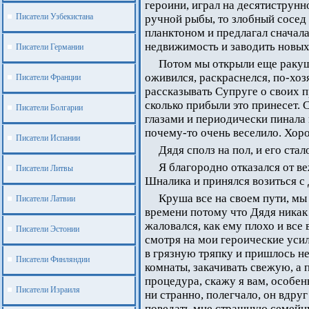
героини, играл на десятиструнно
Писатели Узбекистана
ручной рыбы, то злобный сосед
планктоном и предлагал сначал
недвижимость и заводить новы
Писатели Германии
Потом мы открыли еще ракуш
оживился, раскраснелся, по-хо
Писатели Франции
рассказывать Супруге о своих п
сколько прибыли это принесет.
Писатели Болгарии
глазами и периодически пинала м
почему-то очень веселило. Хор
Писатели Испании
Дядя сполз на пол, и его стал
Я благородно отказался от 
Писатели Литвы
Шналика и принялся возиться с
Круша все на своем пути, мы 
Писатели Латвии
времени потому что Дядя никак 
жаловался, как ему плохо и все
Писатели Эстонии
смотря на мои героические уси
в грязную тряпку и пришлось не
Писатели Финляндии
комнаты, закачивать свежую, а 
процедура, скажу я вам, особенн
Писатели Израиля
ни странно, полегчало, он вдру
поведать мне страшную семейну