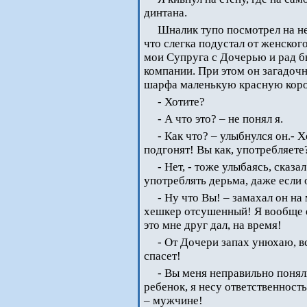
динтана.
Шналик тупо посмотрел на не
что слегка подустал от женског
мои Супруга с Дочерью и рад б
компании. При этом он загадоч
шарфа маленькую красную кор
- Хотите?
- А что это? – не понял я.
- Как что? – улыбнулся он.- 
подгонят! Вы как, употребляете
- Нет, - тоже улыбаясь, сказал
употреблять дерьма, даже если 
- Ну что Вы! – замахал он на
хешкер отсушенный! Я вообще е
это мне друг дал, на время!
- От Дочери запах унюхаю, в
спасет!
- Вы меня неправильно понял
ребенок, я несу ответственност
– мужчине!