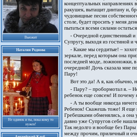
концептуальных направлениях в
ракушек, вытащит динтану и, бр
чудовищные песни собственного 
столе, будет просить у меня дене
пытаться всеми силами остаться
- Очередной единственный и
Вьюжит
Супругу, выходя из гостиной и ч
- Какие мы сердитые! – хохо
Наталия Роднова
зеркале, перед которым она при
последней моде, ложноножки, в
очередной! Дочь сказала мне по
Пару!
Вот это да! А я, как обычно, н
- Пару? – пробормотал я. – Н
ребенок еще совсем! И почему я
- А ты вообще никогда ничего
Ребенок! Скажешь тоже! Я еще ш
Гребешками обменялись, а она 
Не одинок и ты, пока кому то
давно уже Супругов себе нашли и
нужен!
Так недолго и вообще без Пары 
между прочим, приличный и оче
Английский Клуб