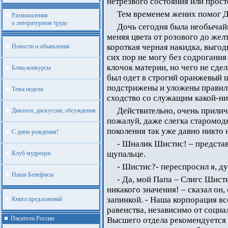
нетрезвого состояния или прост
Тем временем жених помог До
Размышления
о литературном труде
Дочь сегодня была необычайн
меняя цвета от розового до жел
короткая черная накидка, выго
Новости и объявления
сих пор не могу без содрогания 
клочок материи, но чего не сд
Блиц-конкурсы
был одет в строгий оранжевый 
подстрижены и уложены правил
Тема недели
сходство со служащим какой-н
Действительно, очень прилич
Диалоги, дискуссии, обсуждения
пожалуй, даже слегка старомод
поколения так уже давно никто 
С днем рождения!
- Шналик Шистис! – предста
щупальце.
Клуб мудрецов
- Шистис?- переспросил я, д
Наши Бенефисы
- Да, мой Папа – Слигс Шисти
никакого значения! – сказал он,
запинкой. - Наша корпорация в
Книга предложений
равенства, независимо от соци
Писатели России
Высшего отдела рекомендуется 