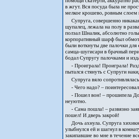
помощи скатерти, аккуратно ра
в жгут. Вся посуда была не прос
мелкое крошево, ровным слоем
Супруга, совершенно никакая
щупалец, лежала на полу в разва
ползал Шналик, абсолютно голы
корпоративный шарф был обмотан
были воткнуты две палочки для 
самца-шугисари в брачный перио
бодал Супругу палочками и изд
- Проиграла! Проиграла! Разд
пытался стянуть с Супруги наки
Супруга вяло сопротивлялась
- Чего надо? – поинтересовал
- Пошел вон! – прошипела До
неуютно.
- Сама пошла! – развязно за
пошел! И дверь закрой!
Дочь ахнула. Супруга хихикн
улыбнулся ей и шагнул в комнат
закипавшие во мне в течение вс