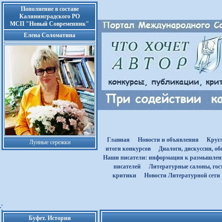
Пополнение в составе
Калининградского РО
МСП "Новый Современник"
Елена Соломатина
Главная
Новости и объявления
Круг
Лунные сережки
итоги конкурсов
Диалоги, дискуссии, о
Наши писатели: информация к размышле
писателей
Литературные салоны, гост
критики
Новости Литературной сети
Буфет. Истории