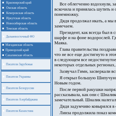
Красноярский край
Все облегченно вздохнули, з
Омская область
вскочила и принялась шутить и 
Кемеровская область
понемножку.
Иркутская область
Дядя продолжал икать, а мы в
Новосибирская область
замечаем.
Томская область
Президент, как всегда был в
Дальневосточный ФО
шарфе и на фоне водорослей. Гд
Маяка.
Магаданская область
Глава правительства поздрав
Приморский край
что не все еще достигнуто в это
Cахалинская область
в следующем все недостигнутое 
Писатели Зарубежья
некоторых отдельных регионах,
Зазвучал Гимн, засверкали в
Писатели Украины
Я открыл большую Шипучую р
Новым годом.
Писатели Белоруссии
После первой ракушки напряж
рассказывала, как они с Шналик
замечательный. Шналик налегал
Писатели Азербайджана
Дядя задумчиво ковырялся в с
Писатели Казахстана
Линза продолжила показ коме