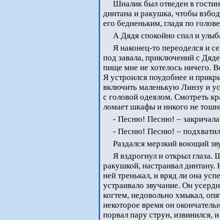
Шналик был отведен в гостин
динтана и ракушка, чтобы взбод
его бедненьким, гладя по голов
А Дядя спокойно спал и улыба
Я наконец-то переоделся и се
под завала, приключений с Дяде
пище мне не хотелось ничего. В
Я устроился поудобнее и прикры
включить маленькую Линзу и ус
с головой одеялом. Смотреть кр
ломает шкафы и никого не тош
- Песню! Песню! – закричал
- Песню! Песню! – подхватил
Раздался мерзкий воющий зву
Я вздрогнул и открыл глаза.
ракушкой, настраивал динтану. 
ней тренькал, и вряд ли она усп
устраивало звучание. Он усерд
когтем, недовольно хмыкал, опя
некоторое время он окончатель
порвал пару струн, извинился, 