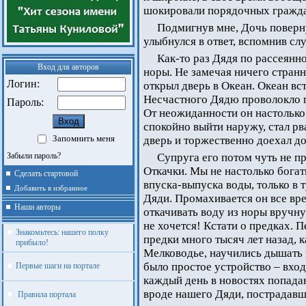
шокировали порядочных граждан
Подмигнув мне, Дочь поверну
улыбнулся в ответ, вспомнив сл
Как-то раз Дядя по рассеянн
Вход для авторов
норы. Не замечая ничего странн
Логин:
открыл дверь в Океан. Океан в
Несчастного Дядю проволокло 
Пароль:
От неожиданности он настолько 
спокойно выйти наружу, стал рв
Запомнить меня
дверь и торжественно доехал до
Забыли пароль?
Супруга его потом чуть не п
Откачки. Мы не настолько бога
Сделать стартовой
впуска-выпуска воды, только в т
Добавить в избранное
Дяди. Промахивается он все врем
Наши авторы
откачивать воду из норы вручну
не хочется! Кстати о предках.
Знакомьтесь: нашего полку
предки много тысяч лет назад, 
прибыло!
Мелководье, научились дышать н
было простое устройство – вход
Первые шаги на портале
каждый день в новостях попада
вроде нашего Дяди, пострадавш
Правила портала