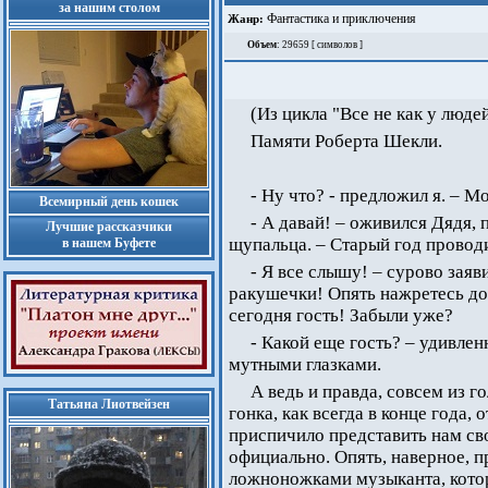
за нашим столом
Фантастика и приключения
Жанр:
Объем
: 29659 [ символов ]
(Из цикла "Все не как у люде
Памяти Роберта Шекли.
- Ну что? - предложил я. – М
Всемирный день кошек
- А давай! – оживился Дядя,
Лучшие рассказчики
щупальца. – Старый год проводи
в нашем Буфете
- Я все слышу! – сурово заяв
ракушечки! Опять нажретесь до 
сегодня гость! Забыли уже?
- Какой еще гость? – удивле
мутными глазками.
А ведь и правда, совсем из г
Татьяна Лиотвейзен
гонка, как всегда в конце года,
приспичило представить нам сво
официально. Опять, наверное, 
ложноножками музыканта, котор