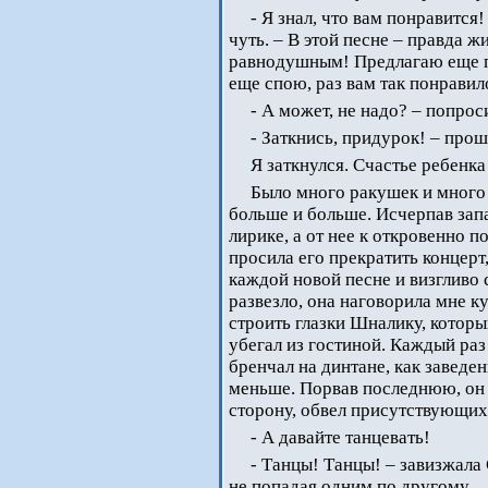
- Я знал, что вам понравится
чуть. – В этой песне – правда ж
равнодушным! Предлагаю еще п
еще спою, раз вам так понравил
- А может, не надо? – попроси
- Заткнись, придурок! – про
Я заткнулся. Счастье ребенка 
Было много ракушек и много
больше и больше. Исчерпав зап
лирике, а от нее к откровенно 
просила его прекратить концерт
каждой новой песне и визгливо
развезло, она наговорила мне к
строить глазки Шналику, которы
убегал из гостиной. Каждый ра
бренчал на динтане, как заведе
меньше. Порвав последнюю, он
сторону, обвел присутствующих
- А давайте танцевать!
- Танцы! Танцы! – завизжала
не попадая одним по другому.