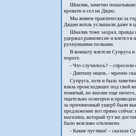
Шналик, заметно пошатываясь
кровати и сел на Дядю.
Мы живем практически за гор
Дядин вопль услышали даже в ц
Шналик тоже заорал, правда н
удержал равновесие и влетел в ш
рухнувшими полками.
В комнату влетели Супруга и 
пороге.
- Что случилось? – спросили
- Динтану ищем, - мрачно ска
Супруга, хотя и была заметн
взяла происходящее под свой ко
помятый, но вполне еще ничего
тщательно осмотрен и приведен
за причиненный ущерб были выс
предложение вот прямо сейчас 
магазина, который тут же дост
было вежливо отклонено.
- Какие пустяки! – сказала С