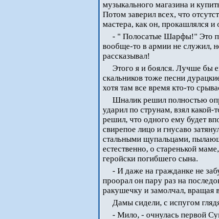
музыкального магазина и купит
Потом заверил всех, что отсутс
мастера, как он, прокашлялся и 
- " Полосатые Шарфы!" Это пе
вообще-то в армии не служил, н
рассказывал!
Этого я и боялся. Лучше бы 
скальников тоже песни дурацкие
хотя там все время кто-то срыва
Шналик решил полностью опр
ударил по струнам, взял какой-
решил, что одного ему будет вп
свирепое лицо и гнусаво затян
стальными щупальцами, пылающ
естественно, о старенькой маме
геройски погибшего сына.
- И даже на гражданке не за
проорал он пару раз на последо
ракушечку и замолчал, вращая 
Дамы сидели, с испугом гляд
- Мило, - очнулась первой С