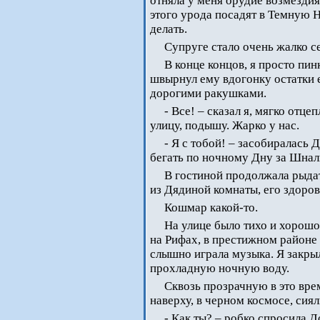
отняла у меня орудие возмездия,
этого урода посадят в Темную Н
делать.
Супруге стало очень жалко се
В конце концов, я просто пин
швырнул ему вдогонку остатки е
дорогими ракушками.
- Все! – сказал я, мягко отце
улицу, подышу. Жарко у нас.
- Я с тобой! – засобиралась 
бегать по ночному Дну за Шнал
В гостиной продолжала рыдат
из Дядиной комнаты, его здоров
Кошмар какой-то.
На улице было тихо и хорошо
на Рифах, в престижном районе 
слышно играла музыка. Я закрыл
прохладную ночную воду.
Сквозь прозрачную в это вре
наверху, в черном космосе, сия
- Как ты? – робко спросила Д