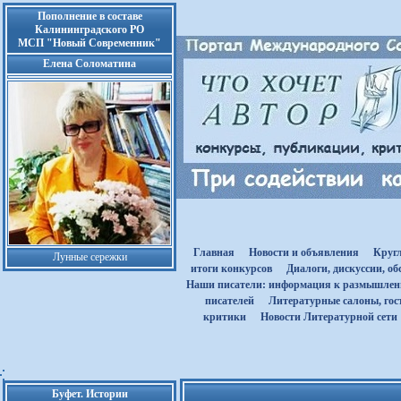
Пополнение в составе
Калининградского РО
МСП "Новый Современник"
Елена Соломатина
Главная
Новости и объявления
Круг
Лунные сережки
итоги конкурсов
Диалоги, дискуссии, о
Наши писатели: информация к размышле
писателей
Литературные салоны, гост
критики
Новости Литературной сети
Буфет. Истории