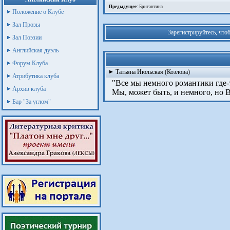
Предыдущее:
Бригантина
Положение о Клубе
Зал Прозы
Зарегистрируйтесь, что
Зал Поэзии
Английская дуэль
Форум Клуба
Татьяна Июльская (Козлова)
Атрибутика клуба
"Все мы немного романтики где-
Архив клуба
Мы, может быть, и немного, но В
Бар "За углом"