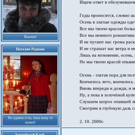
Ищем ответ в обезумевшем
Годы проносятся, словно ш
Осень в златые одежды оде
Все мы твоею красою боль
Все мы немного романтики 
Вьюжит
И не пугают нас грома раск
И не страшат нас ветра и м
Наталия Роднова
Лишь на мгновение, осень, 
Но мы твоею красой опьяне
Осень - златая пора для поэ
Кончилось лето, кончилось 
Вновь впереди и дожди, и м
Ну, а пока в золочёной куп
Слушаем шорох опавшей л
Смотрим в глубокую даль с
Не одинок и ты, пока кому то
2. 10. 2000г.
нужен!
Английский Клуб