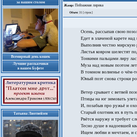
за нашим столом
Пейзажная лирика
Жанр:
Объем
: 31 [ строк ]
Осень, рассыпав свою позо
Едет в злаченой карете над
Выполнив честно мирскую 
Листья ковром шелестят по
Всемирный день кошек
Тонкими пальцами лиру лас
Лучшие рассказчики
Муза над новым поэтом лет
в нашем Буфете
В томном волненье о чём-т
Юный поэт снова строки ро
Ветер срывает с ветвей поз
Птицы на юг зимовать улет
И, позабыв про ружьё и охо
Старый охотник их в путь 
Татьяна Лиотвейзен
Рвётся наружу и требует сл
Тесно душе в надоевшей кв
Ищем любви и мечтаем, и 