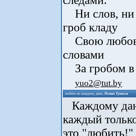
Ни слов, ни в
гроб кладу
Свою любовь
словами
За гробом в з
yuo2@tut.by
любить нe кaждoму дaнo
,
Роман Тункель
Каждому дан
каждый только
это "любить!"