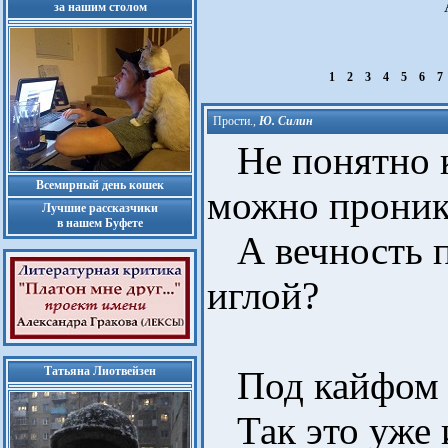
за нашим столом
1
2
3
4
5
6
7
Прости.
,
Ю. Силин
Не понятно к
Всемирный день кошек
можно проник
Лучшие рассказчики
в нашем Буфете
А вечность п
иглой?
Татьяна Лиотвейзен
Под кайфом 
Так это уже и