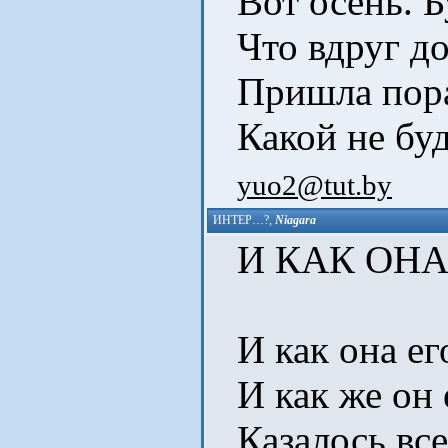
Вот осень. Бу
Что вдруг до
Пришла пора 
Какой не буд
yuo2@tut.by
ИНТЕР…?
,
Niagara
И КАК ОНА
И как она ег
И как же он
Казалось все