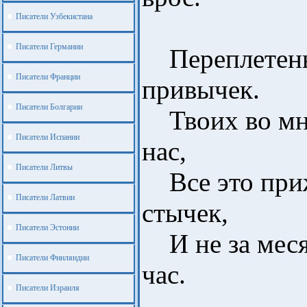
Писатели Узбекистана
Писатели Германии
Переплетень
Писатели Франции
привычек.
Писатели Болгарии
Твоих во мне,
Писатели Испании
нас,
Писатели Литвы
Все это приж
Писатели Латвии
стычек,
Писатели Эстонии
И не за месяц
Писатели Финляндии
час.
Писатели Израиля