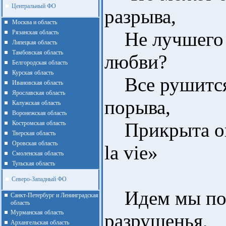
Центральный ФО
разрыва,
Москва и область
Не лучшего 
Рязанская область
Липецкая область
Тамбовская область
любви?
Белгородская область
Курская область
Все рушится.
Ивановская область
Ярославская область
порыва,
Калужская область
Воронежская область
Прикрыта опр
Костромская область
Тверская область
Оровская область
la vie»
Смоленская область
Тульская область
Северо-Западный ФО
Идем мы по 
Санкт-Петербург и Ленинградская
область
Мурманская область
разрушенья,
Архангельская область