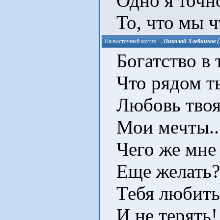
Одно я точн
То, что мы чт
На восточный мотив...
,
Николай Хлебников (
Богатство в 
Что рядом т
Любовь твоя
Мои мечты..
Чего же мне
Еще желать?
Тебя любить
И не терять!