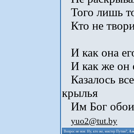
Того лишь то
Кто не твори
И как она ег
И как же он
Казалось все
крылья
Им Бог обои
yuo2@tut.by
Вопрос не нов: Ну, кто же, мистер Путин?
,
Ал