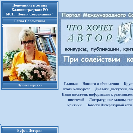
Пополнение в составе
Калининградского РО
МСП "Новый Современник"
Елена Соломатина
Главная
Новости и объявления
Круг
Лунные сережки
итоги конкурсов
Диалоги, дискуссии, о
Наши писатели: информация к размышле
писателей
Литературные салоны, гост
критики
Новости Литературной сети
Буфет. Истории