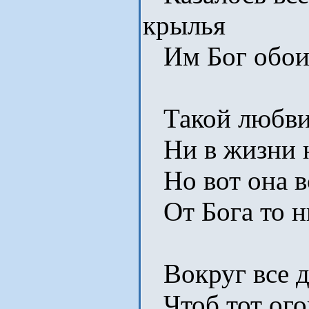
крылья
Им Бог обои
Такой любви 
Ни в жизни н
Но вот она вс
От Бога то н
Вокруг все д
Чтоб тот ого