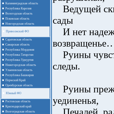
Калининградская область
Ведущей скв
Республика Карелия
Вологодская область
сады
Псковская область
Новгородская область
И нет надеж
Приволжский ФО
Cаратовская область
возвращенье
Cамарская область
Республика Мордовия
Руины чувств
Республика Татарстан
Республика Удмуртия
следы.
Нижегородская область
Ульяновская область
Республика Башкирия
Пермский Край
Оренбурская область
Руины прежн
Южный ФО
уединенья,
Ростовская область
Краснодарский край
Печалей, рад
Волгоградская область