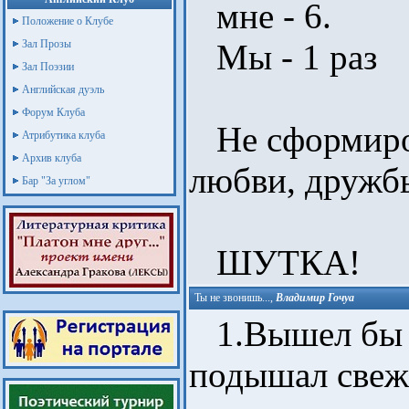
мне - 6.
Положение о Клубе
Зал Прозы
Мы - 1 раз
Зал Поэзии
Английская дуэль
Форум Клуба
Не сформиров
Атрибутика клуба
Архив клуба
любви, дружбы
Бар "За углом"
ШУТКА!
Ты не звонишь...
,
Владимир Гочуа
1.Вышел бы и
подышал свеж