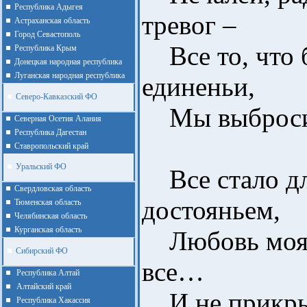
Республика Адыгея
тревог –
Астраханская область
Город Севастополь
Все то, что 
Республика Крым
Донецкая народная республика
Луганская народная республика
единеньи,
Северо-Кавказский ФО
Мы выбросили
Северная Осетия Алания
Республика Дагестан
Ставропольский край
Уральский ФО
Все стало дл
Cвердловская область
достояньем,
Тюменская область
Челябинская область
Курганская область
Любовь моя, 
Сибирский ФО
все…
Республика Алтай
Алтайcкий край
И не прикры
Республика Хакассия