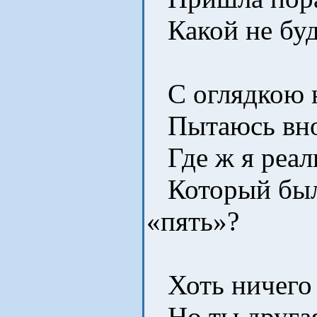
Какой не буд
С оглядкою н
Пытаюсь внов
Где ж я реал
Который был 
«пять»?
Хоть ничего 
Но ты другая,