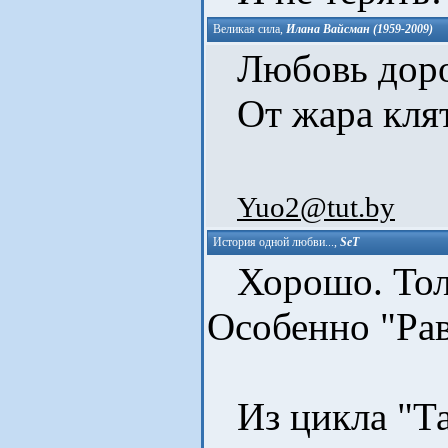
Великая сила
,
Илана Вайсман (1959-2009)
Любовь доро
От жара клятв
Yuo2@tut.by
История одной любви...
,
SeT
Хорошо. Толь
Особенно "Рав
Из цикла "Та