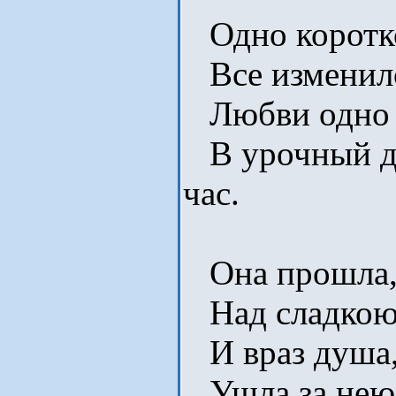
Одно коротко
Все изменило
Любви одно 
В урочный де
час.
Она прошла, 
Над сладкою 
И враз душа, 
Ушла за нею 