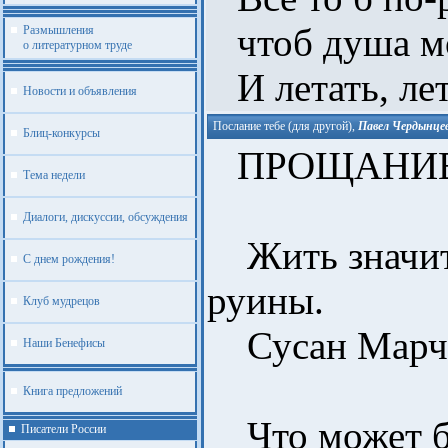
чтоб душа мо
Размышления
о литературном труде
И летать, лета
Новости и объявления
Послание тебе (для другой)
,
Павел Чердынце
Блиц-конкурсы
ПРОЩАНИЕ
Тема недели
Диалоги, дискуссии, обсуждения
Жить значит,
С днем рождения!
руины.
Клуб мудрецов
Сусан Марч
Наши Бенефисы
Книга предложений
Что может б
Писатели России