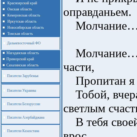
Красноярский край
оправданьем.
Омская область
Кемеровская область
Молчание… Но
Иркутская область
Новосибирская область
Томская область
Дальневосточный ФО
Молчание… С
Магаданская область
Приморский край
части,
Cахалинская область
Писатели Зарубежья
Пропитан я д
Тобой, вчер
Писатели Украины
светлым счаст
Писатели Белоруссии
Писатели Азербайджана
В тебя своей
Писатели Казахстана
врос.