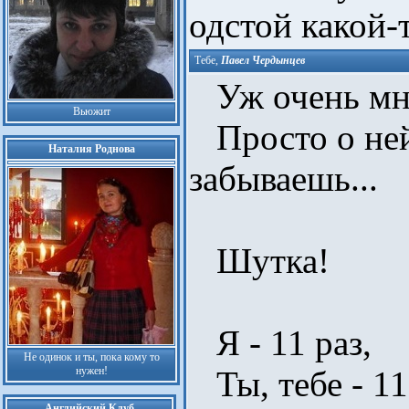
одстой какой-
Тебе
,
Павел Чердынцев
Уж очень мно
Вьюжит
Просто о ней
Наталия Роднова
забываешь...
Шутка!
Я - 11 раз,
Не одинок и ты, пока кому то
нужен!
Ты, тебе - 11
Английский Клуб