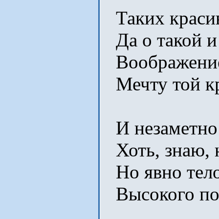
Таких красив
Да о такой и 
Воображение
Мечту той кра
И незаметно 
Хоть, знаю, н
Но явно тел
Высокого пол