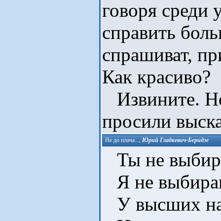
говоря среди
справить бол
спрашиват, пр
Как красиво?
Извините. Но
просили выска
Не до плача...
,
Юрий Гладкевич-Беридзе
Ты не выбира
Я не выбираю
У высших наш