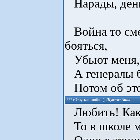
Нарады, деньг
Война то сме
бояться,
Убьют меня, у
А генералы б
Потом об это
*** (Отпускаю любовь)
,
Шуваева Анна
Любить! Как э
То в школе м