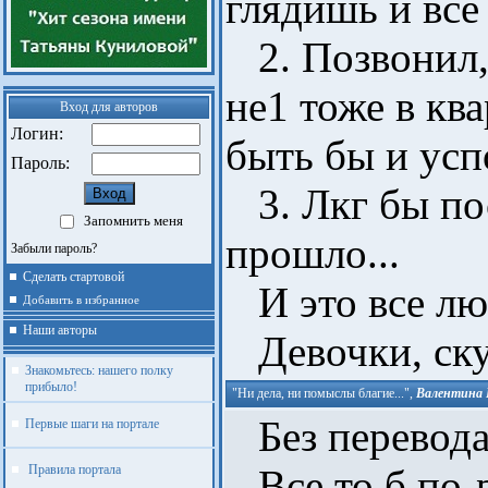
глядишь и все
2. Позвонил, 
не1 тоже в кв
Вход для авторов
Логин:
быть бы и успо
Пароль:
3. Лкг бы пос
Запомнить меня
прошло...
Забыли пароль?
Сделать стартовой
И это все люб
Добавить в избранное
Наши авторы
Девочки, скуш
Знакомьтесь: нашего полку
прибыло!
"Ни дела, ни помыслы благие..."
,
Валентина 
Без перевода 
Первые шаги на портале
Правила портала
Все то б по-р