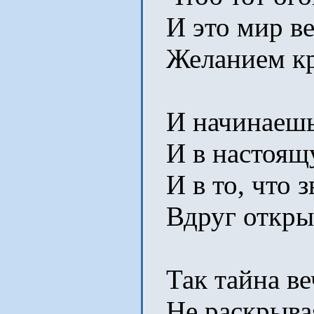
И это мир ве
Желанием кр
И начинаешь 
И в настоящ
И в то, что зв
Вдруг открыв
Так тайна веч
Не раскрывая