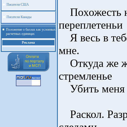
Писатели США
Похожесть н
Писатели Канады
переплетеньи
Положение о баллах как условных
Я весь в тебе
расчетных единицах
Реклама
мне.
Откуда же ж
стремленье
Убить меня в 
Раскол. Разр
.
следами.