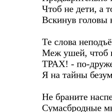
Чтоб не дети, а т
Вскинув головы к
Те слова неподъё
Меж ушей, чтоб п
ТРАХ! - по-друже
Я на тайны безумс
Не браните наспех
Сумасбродные мы