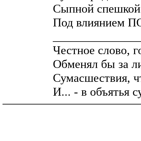
Сыпной спешкой и
Под влиянием 
________________
Честное слово, г
Обменял бы за л
Сумасшествия, чт
И... - в объятья 