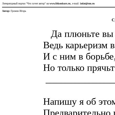
Литературный портал "Что хочет автор" на
www.litkonkurs.ru
, e-mail:
izdat@rzn.ru
Автор:
Громов Игорь
С
Да плюньте вы на
Ведь карьеризм в 
И с ним в борьбе,
Но только прячьте
________________
Напишу я об этом 
Предварительно п