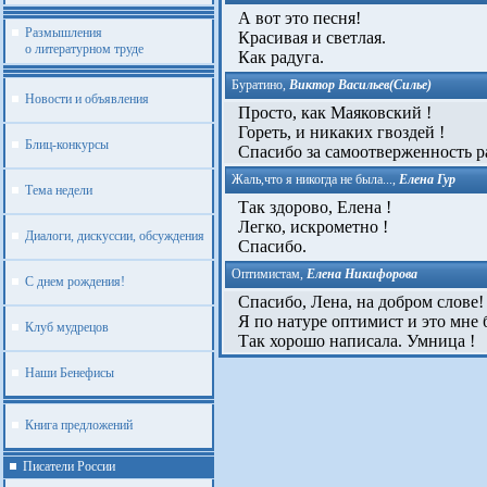
А вот это песня!
Размышления
Красивая и светлая.
о литературном труде
Как радуга.
Буратино
,
Виктор Васильев(Силье)
Новости и объявления
Просто, как Маяковский !
Гореть, и никаких гвоздей !
Блиц-конкурсы
Спасибо за самоотверженность р
Жаль,что я никогда не была...
,
Елена Гур
Тема недели
Так здорово, Елена !
Легко, искрометно !
Диалоги, дискуссии, обсуждения
Спасибо.
Оптимистам
,
Елена Никифорова
С днем рождения!
Спасибо, Лена, на добром слове!
Я по натуре оптимист и это мне 
Клуб мудрецов
Так хорошо написала. Умница !
Наши Бенефисы
Книга предложений
Писатели России