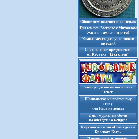
Общие помышления о застольях
Гуляем все! Застолье с Михаилом
Жванецким начинается!
Комплименты для участников
застолий
Cпециальные предложения
от Кабачка "12 стульев"
Заказ рецензии на авторский
текст
Шампанское к новогоднему
столу
или Игра на деньги
2 экз. журнала в обмен
на анекдоты о Бендере
Картина из серии «Похождения
Красного Кота»