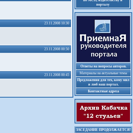
по МСП, издательству и
порталу
23.11.2008 10:30
23.11.2008 00:50
Ответы на вопросы авторов.
Материалы на актуальные темы
23.11.2008 00:45
Предложения для тех, кому мил
и люб наш портал.
Контактные адреса
ЗАСЕДАНИЕ ПРОДОЛЖАЕТСЯ!