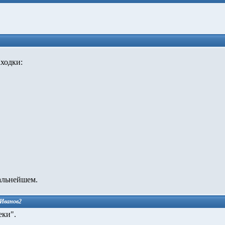
ходки:
альнейшем.
Иванов2
еки".