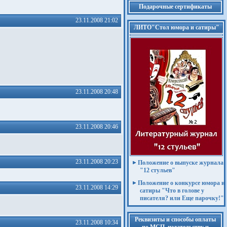
Подарочные сертификаты
23.11.2008 21:02
ЛИТО"Стол юмора и сатиры"
23.11.2008 20:48
23.11.2008 20:46
23.11.2008 20:23
Положение о выпуске журнала
"12 стульев"
Положение о конкурсе юмора и
23.11.2008 14:29
сатиры "Что в голове у
писателя? или Еще парочку!"
Реквизиты и способы оплаты
23.11.2008 10:34