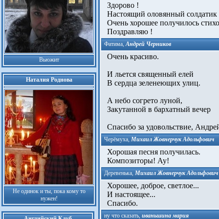
Здорово !
Настоящий оловянный солдатик 
Очень хорошее получилось стихо
Поздравляю !
Фатима
,
Андрей Черников
Очень красиво.
Вьюжит
И льется священный елей
Наталия Роднова
В сердца зеленеющих улиц.
А небо согрето луной,
Закутанной в бархатный вечер
Спасибо за удовольствие, Андрей
Черёмуха
,
Михаил Жовнерчук Адольфович
Хорошая песня получилась.
Композиторы! Ау!
Деревенька
,
Михаил Жовнерчук Адольфович
Хорошее, доброе, светлое...
Не одинок и ты, пока кому то
И настоящее...
нужен!
Спасибо.
ну что сказать
,
иваньшина мария
Английский Клуб