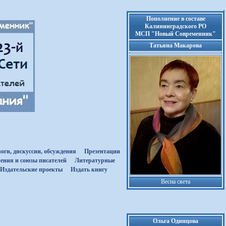
Пополнение в составе
Калининградского РО
МСП "Новый Современник"
Татьяна Макарова
оги, дискуссии, обсуждения
Презентации
ения и союзы писателей
Литературные
Издательские проекты
Издать книгу
Весна света
Ольга Одинцова