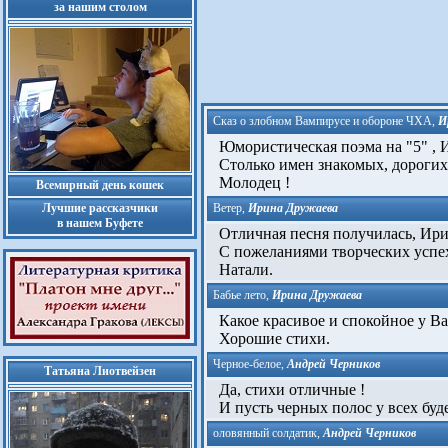
за нашим столом
Сказ о злобном Вампирусе и обороне ЧХА
,
И
Юмористическая поэма на "5" , И
Столько имен знакомых, дорогих,
Молодец !
Всемирный день кошек
Лучшие рассказчики
Ветер
,
Ирина Дружаева
в нашем Буфете
Отличная песня получилась, Ири
С пожеланиями творческих успех
Натали.
Бабье лето
,
Ирина Дружаева
Какое красивое и спокойное у Вас 
Хорошие стихи.
Черное-белое
,
Андрей Черников
Татьяна Лиотвейзен
Да, стихи отличные !
И пусть черных полос у всех буд
оловянный солдатик
,
Андрей Черников