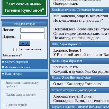
Околдовывает.
Кофейная вечность
,
Солдатова Татьяна
Мы, конечно, заврать всё смогли
Но куда девать глупую душу?
Вход для авторов
Понравилось, особенно эти стро
Логин:
Стихи скорее философские, чем 
Пароль:
Но автору, конечно, виднее.
НЛО
,
Борис Верховцев
Запомнить меня
Здорово, Борис !
У Вас такой легкий слог, и от Ва
Забыли пароль?
Дуэль
,
Борис Верховцев
Сделать стартовой
Конечно "пять" !
Добавить в избранное
Каждый, я думаю, был бы рад хот
Наши авторы
Яранга
,
Ольга Иванова (Ivolga)
Знакомьтесь: нашего полку
Ольга ! Как всегда "отлично"!­
прибыло!
Хозяйка коттеджа
,
Шухаева Ирина
Первые шаги на портале
Хорошая мечта, Ирина !
Солидарна с Вами, - поселить в од
Правила портала
Вернусь я радугой...
,
Виктор Васильев(Силье