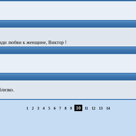
ади любви к женщине, Виктор !
близко.
10
1
2
3
4
5
6
7
8
9
11
12
13
14