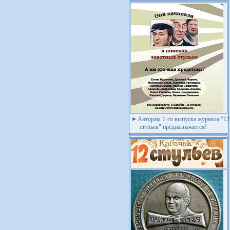
Авторам 1-го выпуска журнала "12
стульев" предназначается!