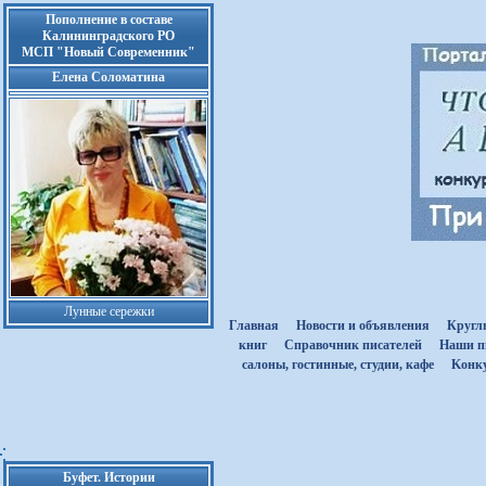
Пополнение в составе
Калининградского РО
МСП "Новый Современник"
Елена Соломатина
Лунные сережки
Главная
Новости и объявления
Кругл
книг
Cправочник писателей
Наши п
салоны, гостинные, студии, кафе
Kонк
Буфет. Истории