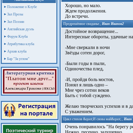
Хорошо, но мало.
Положение о Клубе
Ждем продолжения.
Зал Прозы
До встречи.
Зал Поэзии
Предрешённое свиданье.
,
Иван Иванов2
Английская дуэль
Достойное возвращение...
Интересные обороты, удачные на
Форум Клуба
Атрибутика клуба
-Мне сверкали в ночи
Архив клуба
Звёзды сотен дорог,
Бар "За углом"
-Были годы в пыли,
Одиночества плед,
-И, пройдя боль мостов,
Понял я лишь одно –
Мне чрез сотни веков
Быть с тобой суждено.
Желаю творческих успехов и в д
С уважением.
Цикл стихов &quot;И снова май&quot;.
,
Иван 
Очень понравилось "На берегу р
Нежно, песенно, задушевно.