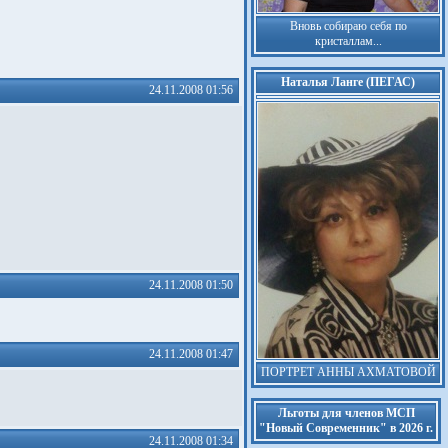
Вновь собираю себя по
кристаллам...
Наталья Ланге (ПЕГАС)
24.11.2008 01:56
24.11.2008 01:50
24.11.2008 01:47
ПОРТРЕТ АННЫ АХМАТОВОЙ
Льготы для членов МСП
"Новый Современник" в 2026 г.
24.11.2008 01:34