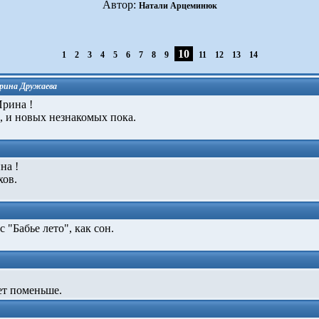
Автор:
Натали Арцеминюк
10
1
2
3
4
5
6
7
8
9
11
12
13
14
рина Дружаева
рина !
 и новых незнакомых пока.
на !
ов.
"Бабье лето", как сон.
ет поменьше.